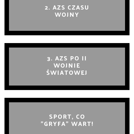
2. AZS CZASU
WOJNY
3. AZS PO II
WOJNIE
ŚWIATOWEJ
SPORT, CO
"GRYFA" WART!