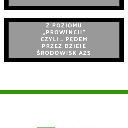
Z POZIOMU
„PROWINCJI”
CZYLI… PĘDEM
PRZEZ DZIEJE
ŚRODOWISK AZS