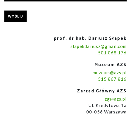
prof. dr hab. Dariusz Słapek
slapekdariusz@gmail.com
501 068 176
Muzeum AZS
muzeum@azs.pl
515 867 816
Zarząd Główny AZS
zg@azs.pl
Ul. Kredytowa 1a
00-056 Warszawa