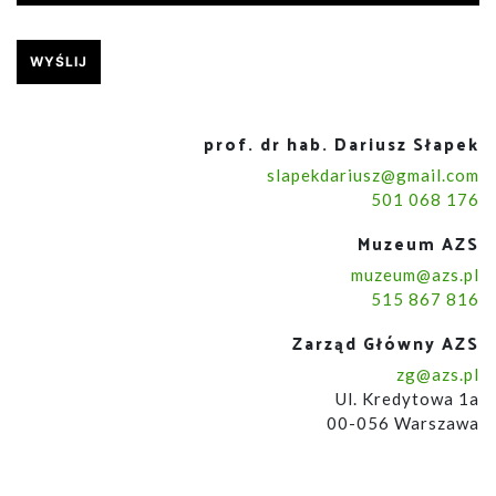
prof. dr hab. Dariusz Słapek
slapekdariusz@gmail.com
501 068 176
Muzeum AZS
muzeum@azs.pl
515 867 816
Zarząd Główny AZS
zg@azs.pl
Ul. Kredytowa 1a
00-056 Warszawa