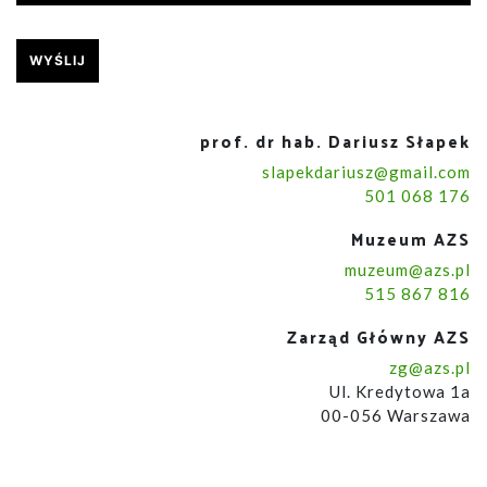
prof. dr hab. Dariusz Słapek
slapekdariusz@gmail.com
501 068 176
Muzeum AZS
muzeum@azs.pl
515 867 816
Zarząd Główny AZS
zg@azs.pl
Ul. Kredytowa 1a
00-056 Warszawa