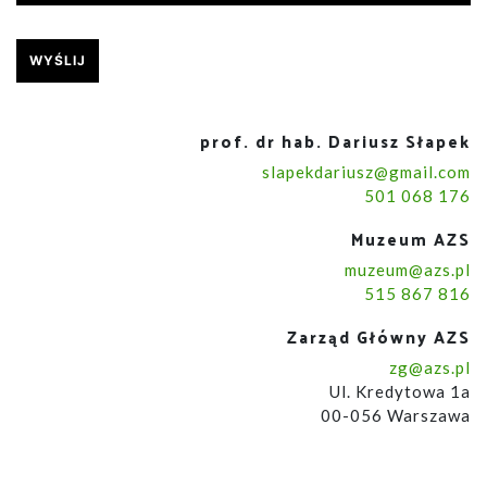
prof. dr hab. Dariusz Słapek
slapekdariusz@gmail.com
501 068 176
Muzeum AZS
muzeum@azs.pl
515 867 816
Zarząd Główny AZS
zg@azs.pl
Ul. Kredytowa 1a
00-056 Warszawa