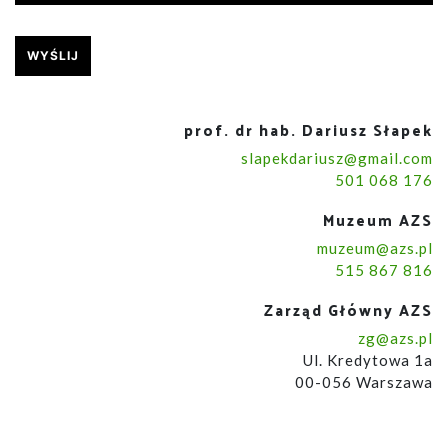
prof. dr hab. Dariusz Słapek
slapekdariusz@gmail.com
501 068 176
Muzeum AZS
muzeum@azs.pl
515 867 816
Zarząd Główny AZS
zg@azs.pl
Ul. Kredytowa 1a
00-056 Warszawa