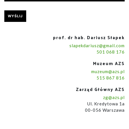
prof. dr hab. Dariusz Słapek
slapekdariusz@gmail.com
501 068 176
Muzeum AZS
muzeum@azs.pl
515 867 816
Zarząd Główny AZS
zg@azs.pl
Ul. Kredytowa 1a
00-056 Warszawa