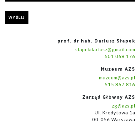
prof. dr hab. Dariusz Słapek
slapekdariusz@gmail.com
501 068 176
Muzeum AZS
muzeum@azs.pl
515 867 816
Zarząd Główny AZS
zg@azs.pl
Ul. Kredytowa 1a
00-056 Warszawa