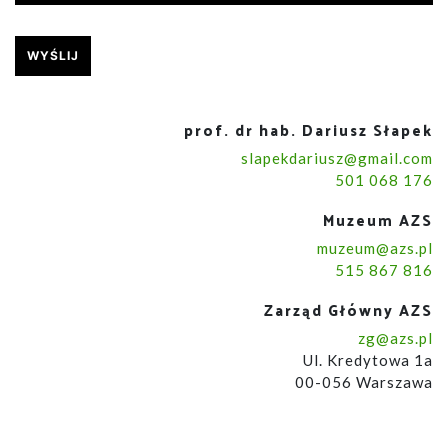
prof. dr hab. Dariusz Słapek
slapekdariusz@gmail.com
501 068 176
Muzeum AZS
muzeum@azs.pl
515 867 816
Zarząd Główny AZS
zg@azs.pl
Ul. Kredytowa 1a
00-056 Warszawa