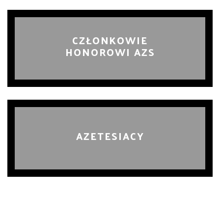
CZŁONKOWIE
HONOROWI AZS
AZETESIACY