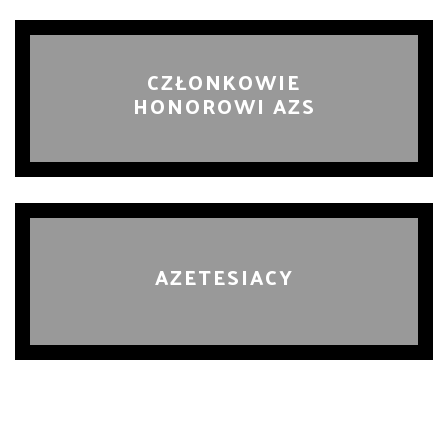
CZŁONKOWIE
HONOROWI AZS
AZETESIACY