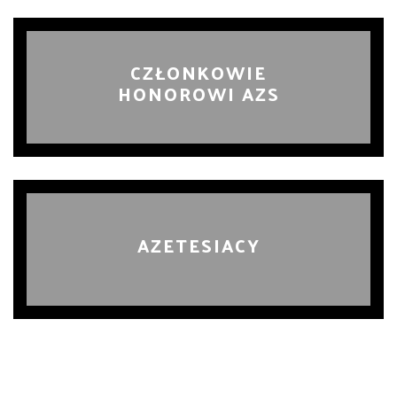
CZŁONKOWIE
HONOROWI AZS
AZETESIACY