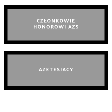
CZŁONKOWIE
HONOROWI AZS
AZETESIACY