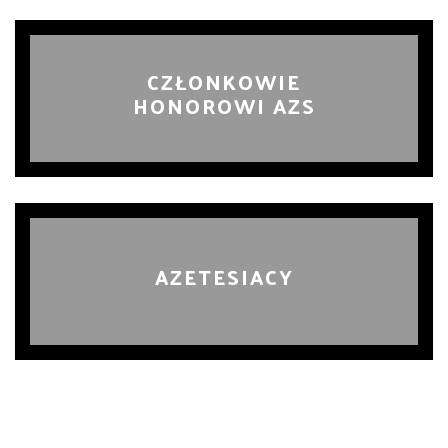
CZŁONKOWIE
HONOROWI AZS
AZETESIACY