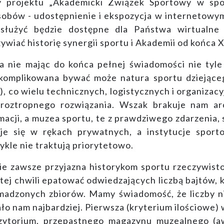
rzy projektu „Akademicki Związek Sportowy w spo
sobów - udostępnienie i ekspozycja w internetowy
 służyć będzie dostępne dla Państwa wirtual
wiać historię synergii sportu i Akademii od końca XI
a nie mając do końca pełnej świadomości nie tyle 
k skomplikowana bywać może natura sportu dziejąc
), co wielu technicznych, logistycznych i organiza
roztropnego rozwiązania. Wszak brakuje nam a
cji, a muzea sportu, te z prawdziwego zdarzenia, s
uje się w rękach prywatnych, a instytucje spor
kle nie traktują priorytetowo.
ą nie zawsze przyjazna historykom sportu rzeczywis
tej chwili epatować odwiedzających liczbą bajtów, 
madzonych zbiorów. Mamy świadomość, że liczby ni
żało nam najbardziej. Pierwsza (kryterium ilościowe)
ozytorium, przepastnego magazynu muzealnego 