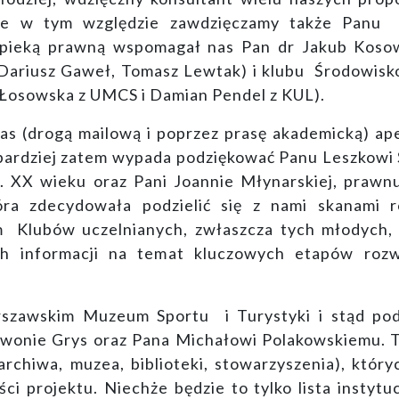
e w tym względzie zawdzięczamy także Panu m
eką prawną wspomagał nas Pan dr Jakub Kosowsk
(Dariusz Gaweł, Tomasz Lewtak) i klubu Środowis
na Łosowska z UMCS i Damian Pendel z KUL).
nas (drogą mailową i poprzez prasę akademicką) 
bardziej zatem wypada podziękować Panu Leszkowi Ś
z. XX wieku oraz Pani Joannie Młynarskiej, praw
a zdecydowała podzielić się z nami skanami r
 Klubów uczelnianych, zwłaszcza tych młodych, n
ch informacji na temat kluczowych etapów rozw
zawskim Muzeum Sportu i Turystyki i stąd pod
r Iwonie Grys oraz Pana Michałowi Polakowskiemu.
archiwa, muzea, biblioteki, stowarzyszenia), któr
i projektu. Niechże będzie to tylko lista instyt