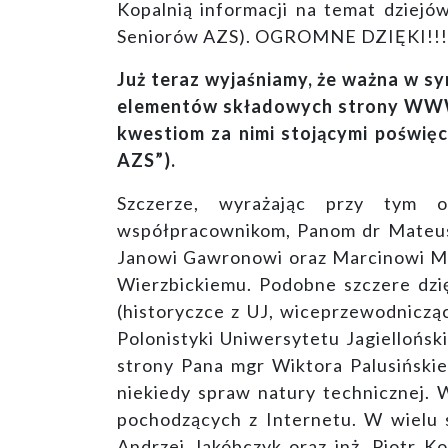
Kopalnią informacji na temat dzie
Seniorów AZS). OGROMNE DZIĘKI!!!
Już teraz wyjaśniamy, że ważna w s
elementów składowych strony WWW o
kwestiom za nimi stojącymi poświęc
AZS”).
Szczerze, wyrażając przy tym o
współpracownikom, Panom
dr Mateu
Janowi Gawronowi oraz Marcinowi Me
Wierzbickiemu. Podobne szczere dzi
(historyczce z UJ, wiceprzewodniczą
Polonistyki Uniwersytetu Jagiellońs
strony Pana mgr Wiktora Palusińskieg
niekiedy spraw natury technicznej. W
pochodzących z Internetu. W wielu 
Andrzej Jakóbczyk oraz inż. Piotr K