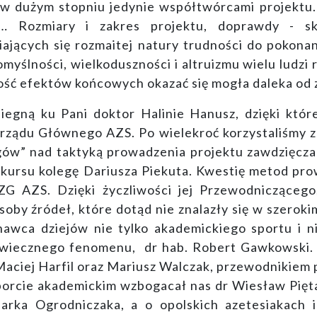
w dużym stopniu jedynie współtwórcami projektu.
… Rozmiary i zakres projektu, doprawdy - ska
jących się rozmaitej natury trudności do pokonani
łomyślności, wielkoduszności i altruizmu wielu ludzi
akość efektów końcowych okazać się mogła daleka od
biegną ku Pani doktor Halinie Hanusz, dzięki któ
ządu Głównego AZS. Po wielekroć korzystaliśmy z 
gów” nad taktyką prowadzenia projektu zawdzięcza
skursu kolegę Dariusza Piekuta. Kwestię metod pro
 ZG AZS. Dzięki życzliwości jej Przewodniczącego
soby źródeł, które dotąd nie znalazły się w szer
awca dziejów nie tylko akademickiego sportu i ni
wiecznego fenomenu, dr hab. Robert Gawkowski.
i, Maciej Harfil oraz Mariusz Walczak, przewodnikie
porcie akademickim wzbogacał nas dr Wiesław Pięt
arka Ogrodniczaka, a o opolskich azetesiakach