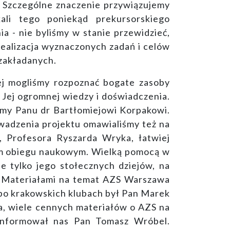
 Szczególne znaczenie przywiązujemy
li tego poniekąd prekursorskiego
a - nie byliśmy w stanie przewidzieć,
 realizacja wyznaczonych zadań i celów
 zakładanych.
rej mogliśmy rozpoznać bogate zasoby
Jej ogromnej wiedzy i doświadczenia.
my Panu dr Bartłomiejowi Korpakowi.
wadzenia projektu omawialiśmy też na
, Profesora Ryszarda Wryka, łatwiej
okim obiegu naukowym. Wielką pomocą w
e tylko jego stołecznych dziejów, na
 Materiałami na temat AZS Warszawa
m po krakowskich klubach był Pan Marek
a, wiele cennych materiałów o AZS na
 informował nas Pan Tomasz Wróbel.