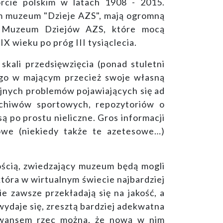
rcie polskim w latach 1908 - 2015.
m muzeum "Dzieje AZS", mają ogromną
ne Muzeum Dziejów AZS, które mocą
X wieku po próg III tysiąclecia.
skali przedsięwzięcia (ponad stuletni
ego w mającym przecież swoje własną
cyjnych problemów pojawiających się ad
rchiwów sportowych, repozytoriów o
ą po prostu nieliczne. Gros informacji
towe (niekiedy także te azetesowe…)
tością, zwiedzający muzeum będą mogli
która w wirtualnym świecie najbardziej
e zawsze przekładają się na jakość, a
 wydaje się, zresztą bardziej adekwatna
(awansem rzec można, że nową w nim