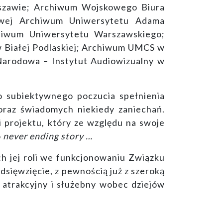
szawie; Archiwum Wojskowego Biura
owej Archiwum Uniwersytetu Adama
hiwum Uniwersytetu Warszawskiego;
 Białej Podlaskiej; Archiwum UMCS w
arodowa – Instytut Audiowizualny w
o subiektywnego poczucia spełnienia
 oraz świadomych niekiedy zaniechań.
i projektu, który ze względu na swoje
o
never ending story …
h jej roli we funkcjonowaniu Związku
edsięwzięcie, z pewnością już z szeroką
 atrakcyjny i służebny wobec dziejów