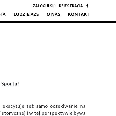
ZALOGUJ SIĘ
REJESTRACJA
FIA
LUDZIE AZS
O NAS
KONTAKT
 Sportu!
 a ekscytuje też samo oczekiwanie na
istorycznej i w tej perspektywie bywa