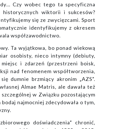
iady… Czy wobec tego ta specyficzna
 historycznych wiktorii i sukcesów?
ntyfikujemy się ze zwycięzcami. Sport
tomatycznie identyfikujemy z okresem
yzwala współzawodnictwo.
towy. Ta wyjątkowa, bo ponad wiekową
ar osobisty, nieco intymny (debiuty,
miejsc i zdarzeń (przestrzeni boisk,
leksji nad fenomenem współtworzenia,
ł się dumnie brzmiący akronim „AZS”.
własnej Almae Matris, ale dawała też
i szczególnej w Związku pozostającym
a bodaj najmocniej zdecydowała o tym,
yzny.
biorowego doświadczenia” chronić,