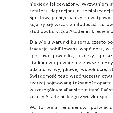
niekiedy lekceważony. Wyzwaniem st
sztafeta deprecjonuje reminiscencj
Sportową pamięć należy niewątpliwie 
kojarzy się wszak z młodością, zdro
studiów, bo każda Akademia kreuje mo
Dla wielu warunki ku temu, często p
tradycją nobilitowana wspólnota, w 
sportowe juwenilia, sukcesy i poraż
stadionów i pewnie nie zawsze pełny
udziału w wyjątkowej wspólnocie, st
Świadomość tego współuczestnictwa r
szerzej pojmowaną tożsamość opartą 
w szczególnym aliansie z elitami Pań
że losy Akademickiego Związku Sporto
Warto temu fenomenowi poświęcić 