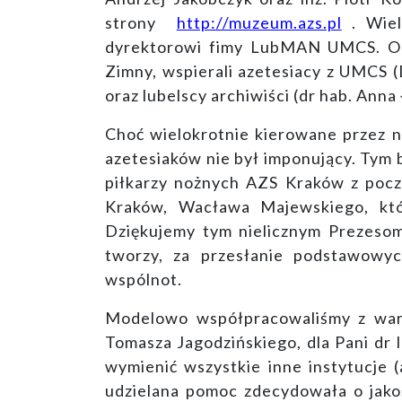
strony
http://muzeum.azs.pl
. Wiel
dyrektorowi fimy LubMAN UMCS. Opi
Zimny, wspierali azetesiacy z UMCS 
oraz lubelscy archiwiści (dr hab. An
Choć wielokrotnie kierowane przez 
azetesiaków nie był imponujący. Tym 
piłkarzy nożnych AZS Kraków z poc
Kraków, Wacława Majewskiego, któr
Dziękujemy tym nielicznym Prezesom
tworzy, za przesłanie podstawowy
wspólnot.
Modelowo współpracowaliśmy z wars
Tomasza Jagodzińskiego, dla Pani d
wymienić wszystkie inne instytucje (
udzielana pomoc zdecydowała o jakośc