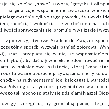
ają się kolejne „nowe” zawody, igrzyska i olimp
e i marginalizuje wspomnienie zwłaszcza wielkich
pielęgnować nie tylko z tego powodu, że zwykle ide
wiem, radością i wolnością. Te wartości niemal au
żliwości sprawdzania się, promuje rywalizację i w
o raz pierwszy, stwarzał Akademicki Związek Spor
szczególny sposób wyzwala pamięć zbiorową. Wymi
ki), zrazu przeplata się w niej ze wspomnieniem 
ch trybun), by dać się w efekcie zdominować ref
artu w pokoleniowej sztafecie, której ikoną sta
odziła ważne poczucie przywiązania nie tylko do 
choćby na rudymentarnej idei kalokagatii, wartośc
stwa Polskiego. Ta symbioza przymiotów ciała i duch
wego tak mocno splatały się z dziejami Naszej Ojcz
uwagę szczególną, by gremialną pamięć tego „z