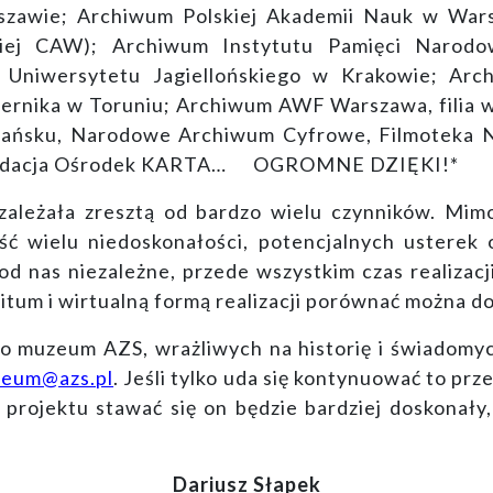
zawie; Archiwum Polskiej Akademii Nauk w War
iej CAW); Archiwum Instytutu Pamięci Narod
 Uniwersytetu Jagiellońskiego w Krakowie; Arc
ernika w Toruniu; Archiwum AWF Warszawa, filia w
ańsku, Narodowe Archiwum Cyfrowe, Filmoteka N
 Fundacja Ośrodek KARTA… OGROMNE DZIĘKI!*
zależała zresztą od bardzo wielu czynników. Mim
ść wielu niedoskonałości, potencjalnych usterek
 od nas niezależne, przede wszystkim czas realizacj
itum i wirtualną formą realizacji porównać można d
 muzeum AZS, wrażliwych na historię i świadomyc
eum@azs.pl
. Jeśli tylko uda się kontynuować to prz
rojektu stawać się on będzie bardziej doskonały,
Dariusz Słapek