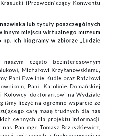
 Krasucki (Przewodniczący Konwentu
 nazwiska lub tytuły poszczególnych
w innym miejscu wirtualnego muzeum
 np. ich biogramy w zbiorze „Ludzie
y naszym często bezinteresownym
lukowi, Michałowi Krzyżanowskiemu,
y Pani Ewelinie Kudle oraz Rafałowi
cownikom, Pani Karolinie Domańskiej
wi Kolowcy, doktorantowi na Wydziale
gliśmy liczyć na ogromne wsparcie ze
iązującego całą masę trudnych dla nas
lkich cennych dla projektu informacji
ł nas Pan mgr Tomasz Brzuszkiewicz,
pozycji związanych z funkcjonowaniem