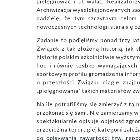
pielęgnować i utrwalać. Realizato
Archiwizacja wyselekcjonowanych za
nadzieję, że tym szczytnym celom
nowoczesnych technologii stara się oży
Zadanie to podjęliśmy ponad trzy lat
Związek z tak złożoną historią, ja
historię polskim szkolnictwie wyższym
hoc i równie szybko wymagających 
sportowym profilu gromadzenia informa
o przeszłości Związku ciągle znajd
„pielęgnowania” takich materiałów zwy
Na ile potrafiliśmy się zmierzyć z t
przekonać się sami. Nie zamierzamy w 
spektakularnie opisuje objętość zgro
przecież na tej drugiej kategorii zale
do opisywania zawartości tzw. rep