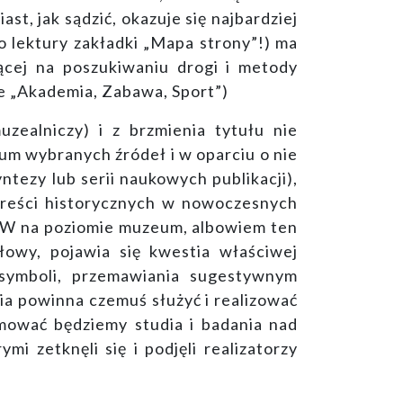
, jak sądzić, okazuje się najbardziej
 lektury zakładki „Mapa strony”!) ma
ącej na poszukiwaniu drogi i metody
ce „Akademia, Zabawa, Sport”)
zealniczy) i z brzmienia tytułu nie
m wybranych źródeł i w oparciu o nie
tezy lub serii naukowych publikacji),
treści historycznych w nowoczesnych
WWW na poziomie muzeum, albowiem ten
słowy, pojawia się kwestia właściwej
 symboli, przemawiania sugestywnym
ia powinna czemuś służyć i realizować
omować będziemy studia i badania nad
i zetknęli się i podjęli realizatorzy