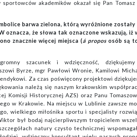
jów sportowców akademików okazał się Pan Tomasz
ymbolice barwa zielona, którą wyróżnione zostały
znacza, że słowa tak oznaczone wskazują, iż 
ono znacznie więcej miejsca (
á propos
osób są to
gromny szacunek i wdzięczność, dziękujem
szowi Byrze,
mgr Pawłowi Wronie, Kamilowi Micha
ndykowi. Za czas poświęcony projektowi dziękujem
ękowania należą się naszym krakowskim współpra
cej Komisji Historycznej AZS) oraz Panu Tomaszo
kiego w Krakowie. Na miejscu w Lublinie zawsze mo
o, wielkiego miłośnika sportu i specjalisty rozw
iktor był bodaj najcierpliwszym tropicielem wsze
szczegółach natury czysto technicznej wspomaga
ołodziej, wdzięczny konsultant wielu naszych pro