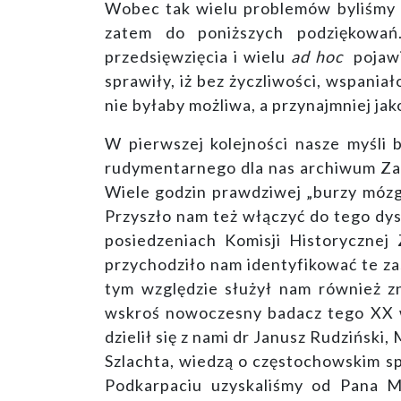
Wobec tak wielu problemów byliśmy 
zatem do poniższych podziękowań
przedsięwzięcia i wielu
ad hoc
pojawia
sprawiły, iż bez życzliwości, wspania
nie byłaby możliwa, a przynajmniej j
W pierwszej kolejności nasze myśli 
rudymentarnego dla nas archiwum Zar
Wiele godzin prawdziwej „burzy móz
Przyszło nam też włączyć do tego dy
posiedzeniach Komisji Historycznej
przychodziło nam identyfikować te za
tym względzie służył nam również zn
wskroś nowoczesny badacz tego XX 
dzielił się z nami dr Janusz Rudzińsk
Szlachta, wiedzą o częstochowskim s
Podkarpaciu uzyskaliśmy od Pana M