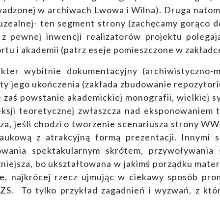
adzonej w archiwach Lwowa i Wilna). Druga natomiast
zealnej- ten segment strony (zachęcamy gorąco do
z pewnej inwencji realizatorów projektu polegaj
rtu i akademii (patrz eseje pomieszczone w zakład
kter wybitnie dokumentacyjny (archiwistyczno-mu
y jego ukończenia (zakłada zbudowanie repozytoriu
zaś powstanie akademickiej monografii, wielkiej syn
leksji teoretycznej zwłaszcza nad eksponowaniem 
cza, jeśli chodzi o tworzenie scenariusza strony 
naukową z atrakcyjną formą prezentacji. Innymi 
owania spektakularnym skrótem, przywoływania
żniejsza, bo ukształtowana w jakimś porządku mater
że, najkrócej rzecz ujmując w ciekawy sposób pr
. To tylko przykład zagadnień i wyzwań, z którym