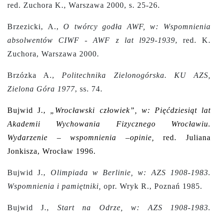
red. Zuchora K., Warszawa 2000, s. 25-26.
Brzezicki, A.,
O twórcy godła AWF, w: Wspomnienia
absolwentów CIWF - AWF z lat l929-1939
, red. K.
Zuchora, Warszawa 2000.
Brzózka A.,
Politechnika Zielonogórska. KU AZS,
Zielona Góra 1977
, ss. 74.
Bujwid J.,
„Wrocławski człowiek”, w: Pięćdziesiąt lat
Akademii Wychowania Fizycznego Wrocławiu.
Wydarzenie – wspomnienia –opinie,
red. Juliana
Jonkisza, Wrocław 1996.
Bujwid J.,
Olimpiada w Berlinie, w: AZS 1908-1983.
Wspomnienia i pamiętniki,
opr. Wryk R., Poznań 1985.
Bujwid J.,
Start na Odrze, w: AZS 1908-1983.