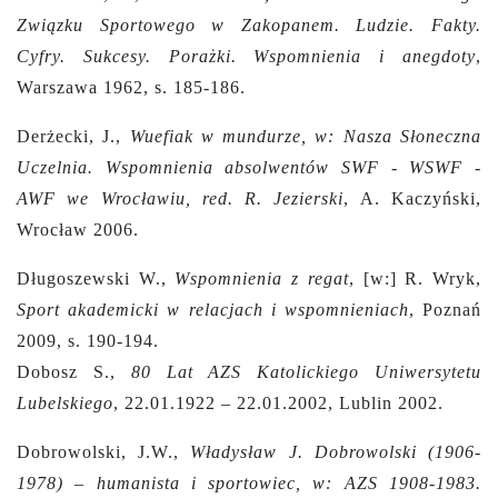
Związku Sportowego w Zakopanem. Ludzie. Fakty.
Cyfry. Sukcesy. Porażki. Wspomnienia i anegdoty
,
Warszawa 1962, s. 185-186.
Derżecki, J.,
Wuefiak w mundurze, w: Nasza Słoneczna
Uczelnia. Wspomnienia absolwentów SWF - WSWF -
AWF we Wrocławiu, red. R. Jezierski
, A. Kaczyński,
Wrocław 2006.
Długoszewski W.,
Wspomnienia z regat
, [w:] R. Wryk,
Sport akademicki w relacjach i wspomnieniach
, Poznań
2009, s. 190-194.
Dobosz S.,
80 Lat AZS Katolickiego Uniwersytetu
Lubelskiego
, 22.01.1922 – 22.01.2002, Lublin 2002.
Dobrowolski, J.W.,
Władysław J. Dobrowolski (1906-
1978) – humanista i sportowiec, w: AZS 1908-1983.