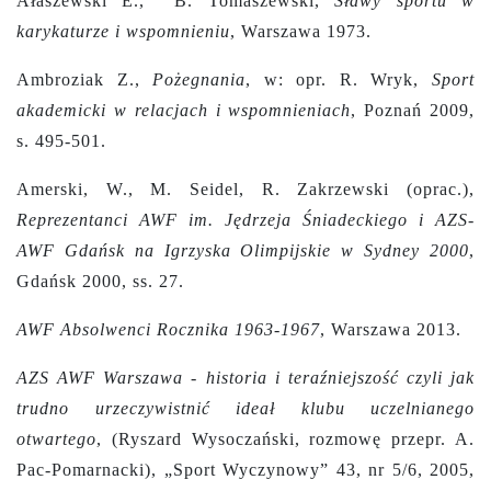
Ałaszewski E., B. Tomaszewski,
Sławy sportu w
karykaturze i wspomnieniu
, Warszawa 1973.
Ambroziak Z.,
Pożegnania
, w: opr. R. Wryk,
Sport
akademicki w relacjach i wspomnieniach
, Poznań 2009,
s. 495-501.
Amerski, W., M. Seidel, R. Zakrzewski (oprac.),
Reprezentanci AWF im. Jędrzeja Śniadeckiego i AZS-
AWF Gdańsk na Igrzyska Olimpijskie w Sydney 2000
,
Gdańsk 2000, ss. 27.
AWF Absolwenci Rocznika 1963-1967
, Warszawa 2013.
AZS AWF Warszawa - historia i teraźniejszość czyli jak
trudno urzeczywistnić ideał klubu uczelnianego
otwartego
, (Ryszard Wysoczański, rozmowę przepr. A.
Pac-Pomarnacki), „Sport Wyczynowy” 43, nr 5/6, 2005,