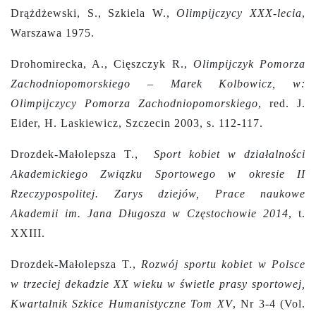
Drążdżewski, S., Szkiela W.,
Olimpijczycy XXX-lecia
,
Warszawa 1975.
Drohomirecka, A., Cięszczyk R.,
Olimpijczyk Pomorza
Zachodniopomorskiego – Marek Kolbowicz, w:
Olimpijczycy Pomorza Zachodniopomorskiego
, red. J.
Eider, H. Laskiewicz, Szczecin 2003, s. 112-117.
Drozdek-Małolepsza T.,
Sport kobiet w działalności
Akademickiego Związku Sportowego w okresie II
Rzeczypospolitej. Zarys dziejów, Prace naukowe
Akademii im. Jana Długosza w Częstochowie 2014
, t.
XXIII.
Drozdek-Małolepsza T.,
Rozwój sportu kobiet w Polsce
w trzeciej dekadzie XX wieku w świetle prasy sportowej,
Kwartalnik Szkice Humanistyczne Tom XV
, Nr 3-4 (Vol.