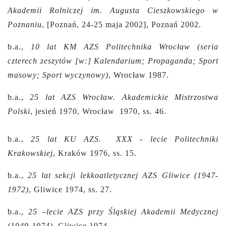
Akademii Rolniczej im. Augusta Cieszkowskiego w
Poznaniu
, [Poznań, 24-25 maja 2002], Poznań 2002.
b.a.,
10 lat KM AZS Politechnika Wrocław (seria
czterech zeszytów [w:] Kalendarium; Propaganda; Sport
masowy; Sport wyczynowy)
, Wrocław 1987.
b.a.,
25 lat AZS Wrocław. Akademickie Mistrzostwa
Polski
, jesień 1970, Wrocław 1970, ss. 46.
b.a.,
25 lat KU AZS. XXX - lecie Politechniki
Krakowskiej
, Kraków 1976, ss. 15.
b.a.,
25 lat sekcji lekkoatletycznej AZS Gliwice (1947-
1972)
, Gliwice 1974, ss. 27.
b.a.,
25 –lecie AZS przy Śląskiej Akademii Medycznej
(1949-1974)
, Gliwice 1974.