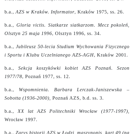
b.a.,
AZS w Kraków. Informator
, Kraków 1975, ss. 26.
b.a.,
Gloria victis. Siatkarze siatkarzom. Mecz pokoleń,
Olsztyn 25 maja 1996
, Olsztyn 1996, ss. 34.
b.a.,
Jubileusz 50-lecia Studium Wychowania Fizycznego
i Sportu i Klubu Uczelnianego AZS-AGH
, Kraków 2001.
b.a.,
Sekcja koszykówki kobiet AZS Poznań. Sezon
1977/78
, Poznań 1977, ss. 12.
b.a.,
Wspomnienia. Barbara Lerczak-Janiszewska –
Sobotta (1936-2000),
Poznań AZS, b.d. ss. 3.
b.a.,
XX lat AZS Politechniki Wrocław (1977-1997),
Wrocław 1997.
b.a.,
Zarys historii AZS w Łodzi, maszynopis, kart 49 (na