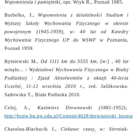
Wspomnienia i pamiętniki,
opr. Wryk R., Poznań 1985.
Burbelka, J.,
Wspomnienia z działalności Studium i
Wyższej Szkoły Wychowania Fizycznego w okresie
powojennym (1945-1959), w: 40 lat od Katedry
Wychowania Fizycznego UP do WSWF w Poznaniu
,
Poznań 1959.
Bytniewski M.,
Od 1111 km do 5555 km
, [w:] ,
40 lat
minęło... : Wydziałowi Wychowania Fizycznego w Białej
Podlaskiej : Zjazd Absolwentów z okazji 40-lecia
Uczelni, 11-12 września 2010 r
., red. Jaślikowska-
Sadowska T., Biała Podlaska 2010.
Celej, A.,
Kazimierz Drewnowski (1881-1952)
,
http://bcpw.bg.pw.edu.pl/Content/4628/drewnowski_biograf
Charaśna-Blachucik J.,
Ciekawe czasy, w: Sterniuk-