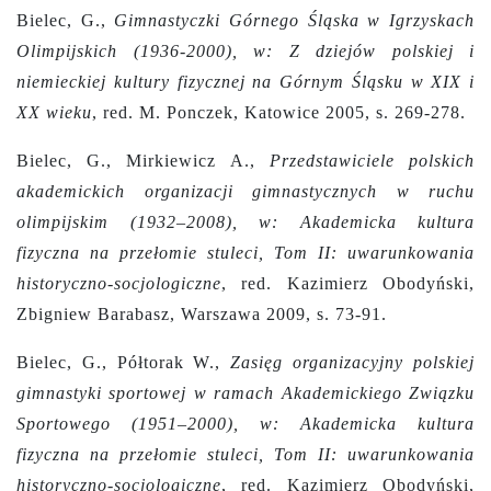
Bielec, G.,
Gimnastyczki Górnego Śląska w Igrzyskach
Olimpijskich (1936-2000), w: Z dziejów polskiej i
niemieckiej kultury fizycznej na Górnym Śląsku w XIX i
XX wieku
, red. M. Ponczek, Katowice 2005, s. 269-278.
Bielec, G., Mirkiewicz A.,
Przedstawiciele polskich
akademickich organizacji gimnastycznych w ruchu
olimpijskim (1932–2008), w: Akademicka kultura
fizyczna na przełomie stuleci, Tom II: uwarunkowania
historyczno-socjologiczne
,
red. Kazimierz Obodyński,
Zbigniew Barabasz, Warszawa 2009, s. 73-91.
Bielec, G., Półtorak W.,
Zasięg organizacyjny polskiej
gimnastyki sportowej w ramach Akademickiego Związku
Sportowego (1951–2000), w: Akademicka kultura
fizyczna na przełomie stuleci, Tom II: uwarunkowania
historyczno-socjologiczne
,
red. Kazimierz Obodyński,