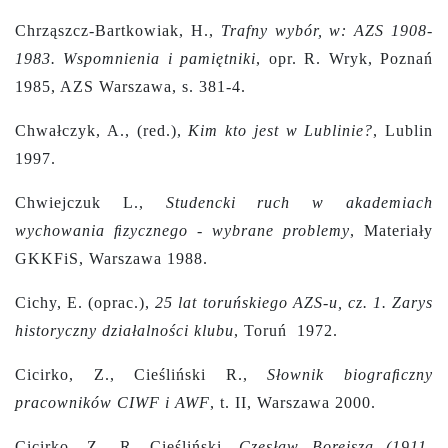
Chrząszcz-Bartkowiak, H.,
Trafny wybór, w: AZS 1908-
1983. Wspomnienia i pamiętniki
, opr. R. Wryk, Poznań
1985, AZS Warszawa, s. 381-4.
Chwałczyk, A., (red.),
Kim kto jest w Lublinie?
, Lublin
1997.
Chwiejczuk L.,
Studencki ruch w akademiach
wychowania ﬁzycznego - wybrane problemy
, Materiały
GKKFiS, Warszawa 1988.
Cichy, E. (oprac.),
25 lat toruńskiego AZS-u, cz. 1. Zarys
historyczny działalności klubu
, Toruń 1972.
Cicirko, Z., Cieśliński R.,
Słownik biograﬁczny
pracowników CIWF i AWF
, t. II, Warszawa 2000.
Cicirko, Z., R. Cieśliński,
Czesław Borejsza (1911-