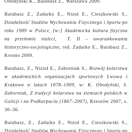
Obodyński K., Barabasz Z., Warszawa 2009.
Barabasz Z., Zadarko E., Nizoł E., Cieszkowski S.,
Działalność Studiów Wychowania Fizycznego i Sportu po
roku 1989 w Polsce, [w:] Akademicka kultura fizyczna
na przełomie stuleci, T. II – uwarunkowania
historyczno-socjologiczne
, red. Zadarko E., Barabasz Z.,
Krosno 2009.
Barabasz, Z., Nizioł E., Zaborniak S.,
Rozwój kolarstwa
w akademickich organizacjach sportowych Lwowa i
Krakowa w latach 1878–1909, w: K. Obodyński, S.
Zaborniak, Z tradycji kolarstwa na ziemiach polskich w
Galicji i na Podkarpaciu (1867–2007),
Rzeszów 2007, s.
30–36.
Barabasz, Z., Zadarko E., Nizoł E., Cieszkowski S.,
Działalność Studiów Wychowania Fizycznego i Sportu po