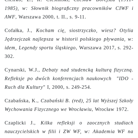
1985), w: Słownik biograﬁczny pracowników CIWF i
AWF
, Warszawa 2000, t. II., s. 9-11.
Cofałka, J.,
Kocham cię, siostrzyczko, wiesz? Otylia
Jędrzejczak najlepsza w historii polskiego pływania, w:
idem, Legendy sportu śląskiego
, Warszawa 2017, s. 292-
302.
Cynarski, W.J.,
Debaty nad studencką kulturą fizyczną.
Refleksje po dwóch konferencjach naukowych
"IDO -
Ruch dla Kultury
" I, 2000,
s. 249-254.
Czabańska, K.,
Czabański B. (red), 25 lat Wyższej Szkoły
Wychowania Fizycznego we Wrocławiu
, Wrocław 1972.
Czaplicki J.,
Kilka refleksji o zaocznych studiach
nauczycielskich w filii i ZW WF, w: Akademia WF na