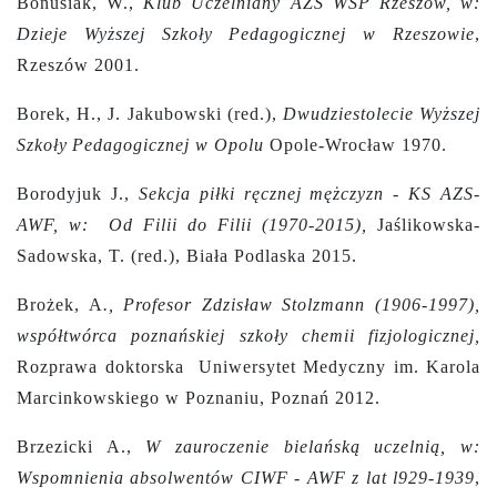
Bonusiak, W.,
Klub Uczelniany
AZS WSP Rzeszów, w:
Dzieje Wyższej Szkoły Pedagogicznej w Rzeszowie
,
Rzeszów 2001.
Borek, H., J. Jakubowski (red.),
Dwudziestolecie Wyższej
Szkoły
Pedagogicznej w Opolu
Opole-Wrocław 1970.
Borodyjuk J.,
Sekcja piłki ręcznej mężczyzn - KS AZS-
AWF, w: Od Filii do Filii (1970-2015),
Jaślikowska-
Sadowska, T. (red.), Biała Podlaska 2015.
Brożek, A
., Profesor Zdzisław Stolzmann (1906-1997),
współtwórca poznańskiej szkoły chemii fizjologicznej,
Rozprawa doktorska Uniwersytet Medyczny im. Karola
Marcinkowskiego w Poznaniu, Poznań 2012.
Brzezicki A.,
W zauroczenie bielańską uczelnią, w:
Wspomnienia absolwentów CIWF - AWF z lat l929-1939
,