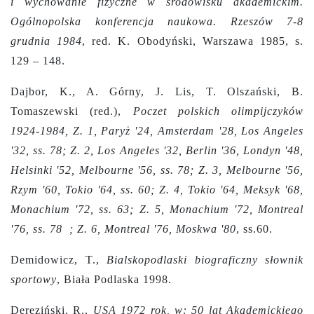
i wychowanie fizyczne w środowisku akademickim.
Ogólnopolska konferencja naukowa. Rzeszów 7-8
grudnia 1984
, red. K. Obodyński, Warszawa 1985, s.
129 – 148.
Dajbor, K., A. Górny, J. Lis, T. Olszański, B.
Tomaszewski (red.),
Poczet polskich olimpijczyków
1924-1984, Z. 1, Paryż '24, Amsterdam '28, Los Angeles
'32, ss. 78; Z. 2, Los Angeles '32, Berlin '36, Londyn '48,
Helsinki '52, Melbourne '56, ss. 78; Z. 3, Melbourne '56,
Rzym '60, Tokio '64, ss. 60; Z. 4, Tokio '64, Meksyk '68,
Monachium '72, ss. 63; Z. 5, Monachium '72, Montreal
'76, ss. 78 ; Z. 6, Montreal '76, Moskwa '80
, ss.60.
Demidowicz, T.,
Bialskopodlaski biograficzny słownik
sportowy
, Biała Podlaska 1998.
Dereziński, R.,
USA 1972 rok, w: 50 lat Akademickiego