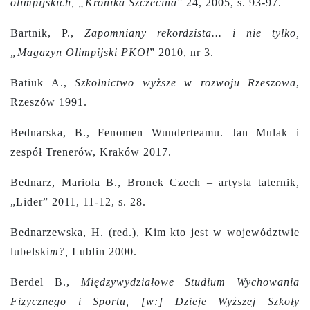
olimpijskich, „Kronika Szczecina
” 24, 2005, s. 93-97.
Bartnik, P.,
Zapomniany rekordzista... i nie tylko,
„Magazyn Olimpijski PKOl
” 2010, nr 3.
Batiuk A.,
Szkolnictwo wyższe w rozwoju Rzeszowa
,
Rzeszów 1991.
Bednarska, B., Fenomen Wunderteamu. Jan Mulak i
zespół Trenerów, Kraków 2017.
Bednarz, Mariola B., Bronek Czech – artysta taternik,
„Lider” 2011, 11-12, s. 28.
Bednarzewska, H. (red.), Kim kto jest w województwie
lubelski
m?,
Lublin 2000.
Berdel B.,
Międzywydziałowe Studium Wychowania
Fizycznego i Sportu, [w:] Dzieje Wyższej Szkoły