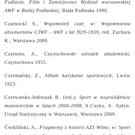
Podlasiu. Filia i Zamiejscowy Wydział warszawskiej
AWF w Białej Podlaskiej
, Biała Podlaska 1990.
Czarnockí S.,
Wspomnień czar, w: Wspomnienia
absolwentów CIWF - AWF z lat l929-1939
, red. Zuchora
K., Warszawa 2000.
Czarnota, A.,
Częstochowski ośrodek akademicki
,
Częstochowa 1955.
Czermański, Z.,
Album karykatur sportowych
, Lwów
1923.
Czerwinska-Jedrusiak B. (red.);
Sport w województwie
mazowieckim w latach 2004-2008
, A.Cacko, A. Ajdyn.
Urząd Statystyczny w Warszawie, Warszawa 2009.
Ćwikliński, A.,
Fragmenty z historii AZS Wilno, w: Sport