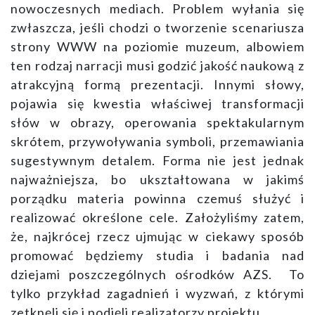
nowoczesnych mediach. Problem wyłania się
zwłaszcza, jeśli chodzi o tworzenie scenariusza
strony WWW na poziomie muzeum, albowiem
ten rodzaj narracji musi godzić jakość naukową z
atrakcyjną formą prezentacji. Innymi słowy,
pojawia się kwestia właściwej transformacji
słów w obrazy, operowania spektakularnym
skrótem, przywoływania symboli, przemawiania
sugestywnym detalem. Forma nie jest jednak
najważniejsza, bo ukształtowana w jakimś
porządku materia powinna czemuś służyć i
realizować określone cele. Założyliśmy zatem,
że, najkrócej rzecz ujmując w ciekawy sposób
promować będziemy studia i badania nad
dziejami poszczególnych ośrodków AZS. To
tylko przykład zagadnień i wyzwań, z którymi
zetknęli się i podjęli realizatorzy projektu.