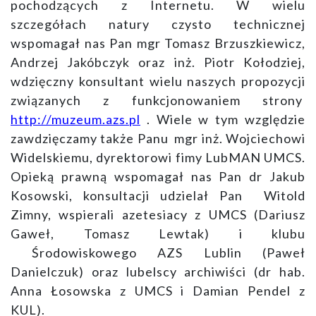
pochodzących z Internetu. W wielu
szczegółach natury czysto technicznej
wspomagał nas Pan mgr Tomasz Brzuszkiewicz,
Andrzej Jakóbczyk oraz inż. Piotr Kołodziej,
wdzięczny konsultant wielu naszych propozycji
związanych z funkcjonowaniem strony
http://muzeum.azs.pl
. Wiele w tym względzie
zawdzięczamy także Panu mgr inż. Wojciechowi
Widelskiemu, dyrektorowi fimy LubMAN UMCS.
Opieką prawną wspomagał nas Pan dr Jakub
Kosowski, konsultacji udzielał Pan Witold
Zimny, wspierali azetesiacy z UMCS (Dariusz
Gaweł, Tomasz Lewtak) i klubu
Środowiskowego AZS Lublin (Paweł
Danielczuk) oraz lubelscy archiwiści (dr hab.
Anna Łosowska z UMCS i Damian Pendel z
KUL).