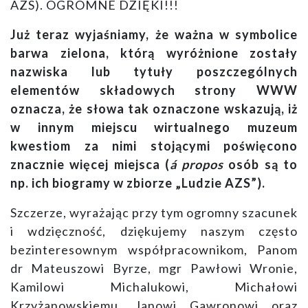
AZS). OGROMNE DZIĘKI!!!
Już teraz wyjaśniamy, że ważna w symbolice
barwa zielona, którą wyróżnione zostały
nazwiska lub tytuły poszczególnych
elementów składowych strony WWW
oznacza, że słowa tak oznaczone wskazują, iż
w innym miejscu wirtualnego muzeum
kwestiom za nimi stojącymi poświęcono
znacznie więcej miejsca (
á propos
osób są to
np. ich biogramy w zbiorze „Ludzie AZS”).
Szczerze, wyrażając przy tym ogromny szacunek
i wdzięczność, dziękujemy naszym często
bezinteresownym współpracownikom, Panom
dr Mateuszowi Byrze,
mgr Pawłowi Wronie,
Kamilowi Michalukowi, Michałowi
Krzyżanowskiemu, Janowi Gawronowi oraz