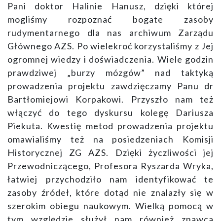
Pani doktor Halinie Hanusz, dzięki której
mogliśmy rozpoznać bogate zasoby
rudymentarnego dla nas archiwum Zarządu
Głównego AZS. Po wielekroć korzystaliśmy z Jej
ogromnej wiedzy i doświadczenia. Wiele godzin
prawdziwej „burzy mózgów” nad taktyką
prowadzenia projektu zawdzięczamy Panu dr
Bartłomiejowi Korpakowi. Przyszło nam też
włączyć do tego dyskursu kolegę Dariusza
Piekuta. Kwestię metod prowadzenia projektu
omawialiśmy też na posiedzeniach Komisji
Historycznej ZG AZS. Dzięki życzliwości jej
Przewodniczącego, Profesora Ryszarda Wryka,
łatwiej przychodziło nam identyfikować te
zasoby źródeł, które dotąd nie znalazły się w
szerokim obiegu naukowym. Wielką pomocą w
tym względzie służył nam również znawca