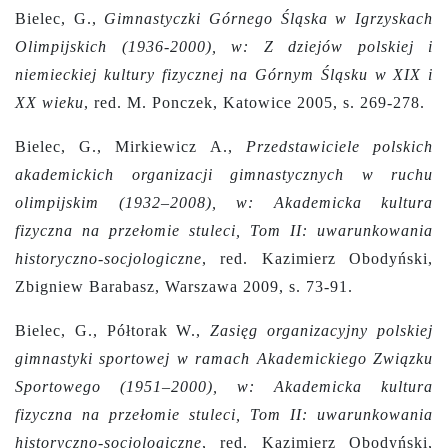
Bielec, G.,
Gimnastyczki Górnego Śląska w Igrzyskach
Olimpijskich (1936-2000), w: Z dziejów polskiej i
niemieckiej kultury fizycznej na Górnym Śląsku w XIX i
XX wieku
, red. M. Ponczek, Katowice 2005, s. 269-278.
Bielec, G., Mirkiewicz A.,
Przedstawiciele polskich
akademickich organizacji gimnastycznych w ruchu
olimpijskim (1932–2008), w: Akademicka kultura
fizyczna na przełomie stuleci, Tom II: uwarunkowania
historyczno-socjologiczne
,
red. Kazimierz Obodyński,
Zbigniew Barabasz, Warszawa 2009, s. 73-91.
Bielec, G., Półtorak W.,
Zasięg organizacyjny polskiej
gimnastyki sportowej w ramach Akademickiego Związku
Sportowego (1951–2000), w: Akademicka kultura
fizyczna na przełomie stuleci, Tom II: uwarunkowania
historyczno-socjologiczne
,
red. Kazimierz Obodyński,