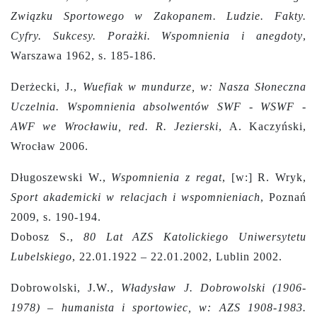
Związku Sportowego w Zakopanem. Ludzie. Fakty.
Cyfry. Sukcesy. Porażki. Wspomnienia i anegdoty
,
Warszawa 1962, s. 185-186.
Derżecki, J.,
Wuefiak w mundurze, w: Nasza Słoneczna
Uczelnia. Wspomnienia absolwentów SWF - WSWF -
AWF we Wrocławiu, red. R. Jezierski
, A. Kaczyński,
Wrocław 2006.
Długoszewski W.,
Wspomnienia z regat
, [w:] R. Wryk,
Sport akademicki w relacjach i wspomnieniach
, Poznań
2009, s. 190-194.
Dobosz S.,
80 Lat AZS Katolickiego Uniwersytetu
Lubelskiego
, 22.01.1922 – 22.01.2002, Lublin 2002.
Dobrowolski, J.W.,
Władysław J. Dobrowolski (1906-
1978) – humanista i sportowiec, w: AZS 1908-1983.