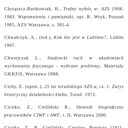
Chrząszcz-Bartkowiak, H.,
Trafny wybór, w: AZS 1908-
1983. Wspomnienia i pamiętniki
, opr. R. Wryk, Poznań
1985, AZS Warszawa, s. 381-4.
Chwałczyk, A., (red.),
Kim kto jest w Lublinie?
, Lublin
1997.
Chwiejczuk L.,
Studencki ruch w akademiach
wychowania ﬁzycznego - wybrane problemy
, Materiały
GKKFiS, Warszawa 1988.
Cichy, E. (oprac.),
25 lat toruńskiego AZS-u, cz. 1. Zarys
historyczny działalności klubu
, Toruń 1972.
Cicirko, Z., Cieśliński R.,
Słownik biograﬁczny
pracowników CIWF i AWF
, t. II, Warszawa 2000.
Cicirko, Z., R. Cieśliński,
Czesław Borejsza (1911-