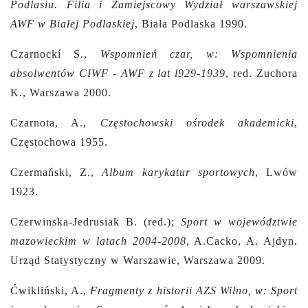
Podlasiu. Filia i Zamiejscowy Wydział warszawskiej
AWF w Białej Podlaskiej
, Biała Podlaska 1990.
Czarnockí S.,
Wspomnień czar, w: Wspomnienia
absolwentów CIWF - AWF z lat l929-1939
, red. Zuchora
K., Warszawa 2000.
Czarnota, A.,
Częstochowski ośrodek akademicki
,
Częstochowa 1955.
Czermański, Z.,
Album karykatur sportowych
, Lwów
1923.
Czerwinska-Jedrusiak B. (red.);
Sport w województwie
mazowieckim w latach 2004-2008
, A.Cacko, A. Ajdyn.
Urząd Statystyczny w Warszawie, Warszawa 2009.
Ćwikliński, A.,
Fragmenty z historii AZS Wilno, w: Sport