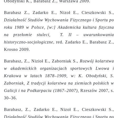
Obodyński K., Barabasz Z., Warszawa 2009.
Barabasz Z., Zadarko E., Nizoł E., Cieszkowski S.,
Działalność Studiów Wychowania Fizycznego i Sportu po
roku 1989 w Polsce, [w:] Akademicka kultura fizyczna
na przełomie stuleci, T. II – uwarunkowania
historyczno-socjologiczne
, red. Zadarko E., Barabasz Z.,
Krosno 2009.
Barabasz, Z., Nizioł E., Zaborniak S.,
Rozwój kolarstwa
w akademickich organizacjach sportowych Lwowa i
Krakowa w latach 1878–1909, w: K. Obodyński, S.
Zaborniak, Z tradycji kolarstwa na ziemiach polskich w
Galicji i na Podkarpaciu (1867–2007),
Rzeszów 2007, s.
30–36.
Barabasz, Z., Zadarko E., Nizoł E., Cieszkowski S.,
Działalność Studiów Wychowania Fizycznego i Sportu po