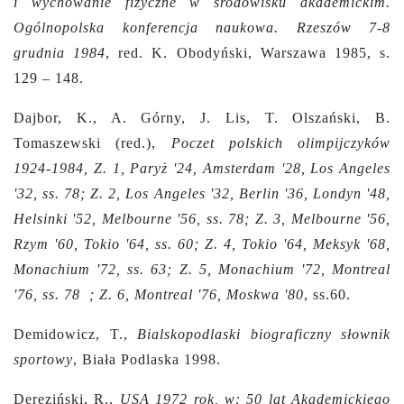
i wychowanie fizyczne w środowisku akademickim.
Ogólnopolska konferencja naukowa. Rzeszów 7-8
grudnia 1984
, red. K. Obodyński, Warszawa 1985, s.
129 – 148.
Dajbor, K., A. Górny, J. Lis, T. Olszański, B.
Tomaszewski (red.),
Poczet polskich olimpijczyków
1924-1984, Z. 1, Paryż '24, Amsterdam '28, Los Angeles
'32, ss. 78; Z. 2, Los Angeles '32, Berlin '36, Londyn '48,
Helsinki '52, Melbourne '56, ss. 78; Z. 3, Melbourne '56,
Rzym '60, Tokio '64, ss. 60; Z. 4, Tokio '64, Meksyk '68,
Monachium '72, ss. 63; Z. 5, Monachium '72, Montreal
'76, ss. 78 ; Z. 6, Montreal '76, Moskwa '80
, ss.60.
Demidowicz, T.,
Bialskopodlaski biograficzny słownik
sportowy
, Biała Podlaska 1998.
Dereziński, R.,
USA 1972 rok, w: 50 lat Akademickiego