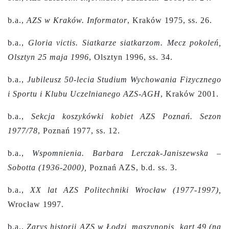
b.a.,
AZS w Kraków. Informator
, Kraków 1975, ss. 26.
b.a.,
Gloria victis. Siatkarze siatkarzom. Mecz pokoleń,
Olsztyn 25 maja 1996
, Olsztyn 1996, ss. 34.
b.a.,
Jubileusz 50-lecia Studium Wychowania Fizycznego
i Sportu i Klubu Uczelnianego AZS-AGH
, Kraków 2001.
b.a.,
Sekcja koszykówki kobiet AZS Poznań. Sezon
1977/78
, Poznań 1977, ss. 12.
b.a.,
Wspomnienia. Barbara Lerczak-Janiszewska –
Sobotta (1936-2000),
Poznań AZS, b.d. ss. 3.
b.a.,
XX lat AZS Politechniki Wrocław (1977-1997),
Wrocław 1997.
b.a.,
Zarys historii AZS w Łodzi, maszynopis, kart 49 (na