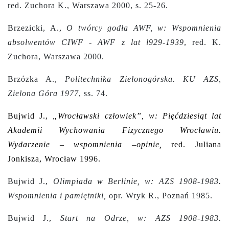
red. Zuchora K., Warszawa 2000, s. 25-26.
Brzezicki, A.,
O twórcy godła AWF, w: Wspomnienia
absolwentów CIWF - AWF z lat l929-1939
, red. K.
Zuchora, Warszawa 2000.
Brzózka A.,
Politechnika Zielonogórska. KU AZS,
Zielona Góra 1977
, ss. 74.
Bujwid J.,
„Wrocławski człowiek”, w: Pięćdziesiąt lat
Akademii Wychowania Fizycznego Wrocławiu.
Wydarzenie – wspomnienia –opinie,
red. Juliana
Jonkisza, Wrocław 1996.
Bujwid J.,
Olimpiada w Berlinie, w: AZS 1908-1983.
Wspomnienia i pamiętniki,
opr. Wryk R., Poznań 1985.
Bujwid J.,
Start na Odrze, w: AZS 1908-1983.