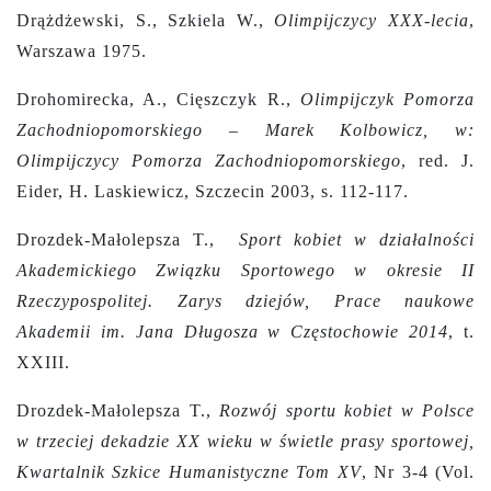
Drążdżewski, S., Szkiela W.,
Olimpijczycy XXX-lecia
,
Warszawa 1975.
Drohomirecka, A., Cięszczyk R.,
Olimpijczyk Pomorza
Zachodniopomorskiego – Marek Kolbowicz, w:
Olimpijczycy Pomorza Zachodniopomorskiego
, red. J.
Eider, H. Laskiewicz, Szczecin 2003, s. 112-117.
Drozdek-Małolepsza T.,
Sport kobiet w działalności
Akademickiego Związku Sportowego w okresie II
Rzeczypospolitej. Zarys dziejów, Prace naukowe
Akademii im. Jana Długosza w Częstochowie 2014
, t.
XXIII.
Drozdek-Małolepsza T.,
Rozwój sportu kobiet w Polsce
w trzeciej dekadzie XX wieku w świetle prasy sportowej,
Kwartalnik Szkice Humanistyczne Tom XV
, Nr 3-4 (Vol.