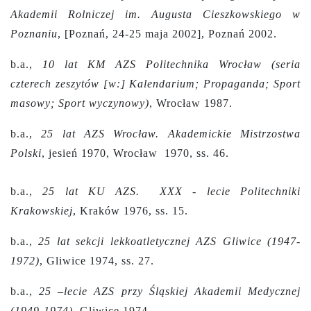
Akademii Rolniczej im. Augusta Cieszkowskiego w
Poznaniu
, [Poznań, 24-25 maja 2002], Poznań 2002.
b.a.,
10 lat KM AZS Politechnika Wrocław (seria
czterech zeszytów [w:] Kalendarium; Propaganda; Sport
masowy; Sport wyczynowy)
, Wrocław 1987.
b.a.,
25 lat AZS Wrocław. Akademickie Mistrzostwa
Polski
, jesień 1970, Wrocław 1970, ss. 46.
b.a.,
25 lat KU AZS. XXX - lecie Politechniki
Krakowskiej
, Kraków 1976, ss. 15.
b.a.,
25 lat sekcji lekkoatletycznej AZS Gliwice (1947-
1972)
, Gliwice 1974, ss. 27.
b.a.,
25 –lecie AZS przy Śląskiej Akademii Medycznej
(1949-1974)
, Gliwice 1974.