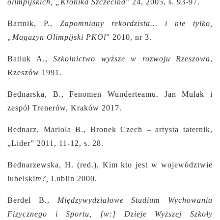
olimpijskich, „Kronika Szczecina
” 24, 2005, s. 93-97.
Bartnik, P.,
Zapomniany rekordzista... i nie tylko,
„Magazyn Olimpijski PKOl
” 2010, nr 3.
Batiuk A.,
Szkolnictwo wyższe w rozwoju Rzeszowa
,
Rzeszów 1991.
Bednarska, B., Fenomen Wunderteamu. Jan Mulak i
zespół Trenerów, Kraków 2017.
Bednarz, Mariola B., Bronek Czech – artysta taternik,
„Lider” 2011, 11-12, s. 28.
Bednarzewska, H. (red.), Kim kto jest w województwie
lubelski
m?,
Lublin 2000.
Berdel B.,
Międzywydziałowe Studium Wychowania
Fizycznego i Sportu, [w:] Dzieje Wyższej Szkoły