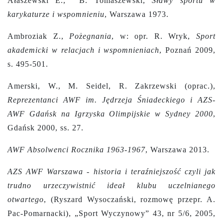
Ałaszewski E., B. Tomaszewski,
Sławy sportu w
karykaturze i wspomnieniu
, Warszawa 1973.
Ambroziak Z.,
Pożegnania
, w: opr. R. Wryk,
Sport
akademicki w relacjach i wspomnieniach
, Poznań 2009,
s. 495-501.
Amerski, W., M. Seidel, R. Zakrzewski (oprac.),
Reprezentanci AWF im. Jędrzeja Śniadeckiego i AZS-
AWF Gdańsk na Igrzyska Olimpijskie w Sydney 2000
,
Gdańsk 2000, ss. 27.
AWF Absolwenci Rocznika 1963-1967
, Warszawa 2013.
AZS AWF Warszawa - historia i teraźniejszość czyli jak
trudno urzeczywistnić ideał klubu uczelnianego
otwartego
, (Ryszard Wysoczański, rozmowę przepr. A.
Pac-Pomarnacki), „Sport Wyczynowy” 43, nr 5/6, 2005,