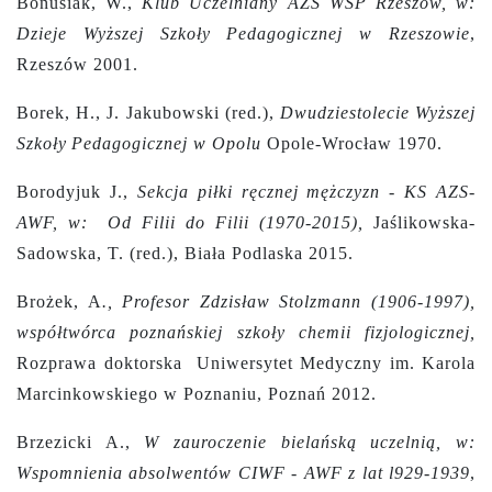
Bonusiak, W.,
Klub Uczelniany
AZS WSP Rzeszów, w:
Dzieje Wyższej Szkoły Pedagogicznej w Rzeszowie
,
Rzeszów 2001.
Borek, H., J. Jakubowski (red.),
Dwudziestolecie Wyższej
Szkoły
Pedagogicznej w Opolu
Opole-Wrocław 1970.
Borodyjuk J.,
Sekcja piłki ręcznej mężczyzn - KS AZS-
AWF, w: Od Filii do Filii (1970-2015),
Jaślikowska-
Sadowska, T. (red.), Biała Podlaska 2015.
Brożek, A
., Profesor Zdzisław Stolzmann (1906-1997),
współtwórca poznańskiej szkoły chemii fizjologicznej,
Rozprawa doktorska Uniwersytet Medyczny im. Karola
Marcinkowskiego w Poznaniu, Poznań 2012.
Brzezicki A.,
W zauroczenie bielańską uczelnią, w:
Wspomnienia absolwentów CIWF - AWF z lat l929-1939
,