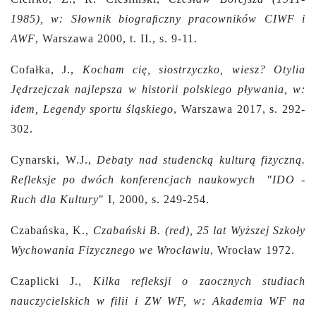
1985), w: Słownik biograﬁczny pracowników CIWF i
AWF
, Warszawa 2000, t. II., s. 9-11.
Cofałka, J.,
Kocham cię, siostrzyczko, wiesz? Otylia
Jędrzejczak najlepsza w historii polskiego pływania, w:
idem, Legendy sportu śląskiego
, Warszawa 2017, s. 292-
302.
Cynarski, W.J.,
Debaty nad studencką kulturą fizyczną.
Refleksje po dwóch konferencjach naukowych
"IDO -
Ruch dla Kultury
" I, 2000,
s. 249-254.
Czabańska, K.,
Czabański B. (red), 25 lat Wyższej Szkoły
Wychowania Fizycznego we Wrocławiu
, Wrocław 1972.
Czaplicki J.,
Kilka refleksji o zaocznych studiach
nauczycielskich w filii i ZW WF, w: Akademia WF na