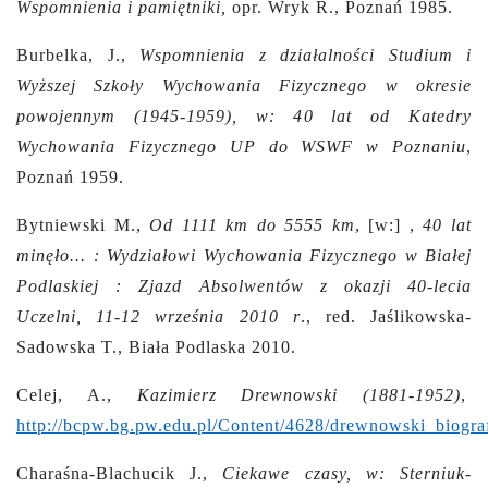
Wspomnienia i pamiętniki,
opr. Wryk R., Poznań 1985.
Burbelka, J.,
Wspomnienia z działalności Studium i
Wyższej Szkoły Wychowania Fizycznego w okresie
powojennym (1945-1959), w: 40 lat od Katedry
Wychowania Fizycznego UP do WSWF w Poznaniu
,
Poznań 1959.
Bytniewski M.,
Od 1111 km do 5555 km
, [w:] ,
40 lat
minęło... : Wydziałowi Wychowania Fizycznego w Białej
Podlaskiej : Zjazd Absolwentów z okazji 40-lecia
Uczelni, 11-12 września 2010 r
., red. Jaślikowska-
Sadowska T., Biała Podlaska 2010.
Celej, A.,
Kazimierz Drewnowski (1881-1952)
,
http://bcpw.bg.pw.edu.pl/Content/4628/drewnowski_biograf
Charaśna-Blachucik J.,
Ciekawe czasy, w: Sterniuk-