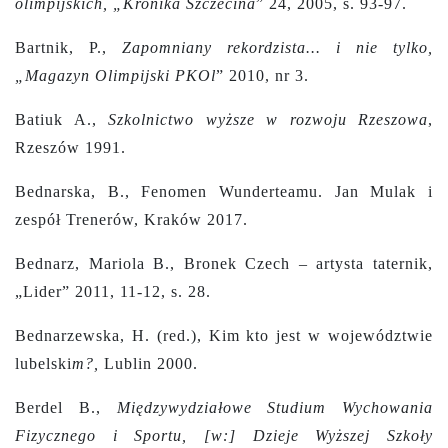
olimpijskich, „Kronika Szczecina
” 24, 2005, s. 93-97.
Bartnik, P.,
Zapomniany rekordzista... i nie tylko,
„Magazyn Olimpijski PKOl
” 2010, nr 3.
Batiuk A.,
Szkolnictwo wyższe w rozwoju Rzeszowa
,
Rzeszów 1991.
Bednarska, B., Fenomen Wunderteamu. Jan Mulak i
zespół Trenerów, Kraków 2017.
Bednarz, Mariola B., Bronek Czech – artysta taternik,
„Lider” 2011, 11-12, s. 28.
Bednarzewska, H. (red.), Kim kto jest w województwie
lubelski
m?,
Lublin 2000.
Berdel B.,
Międzywydziałowe Studium Wychowania
Fizycznego i Sportu, [w:] Dzieje Wyższej Szkoły