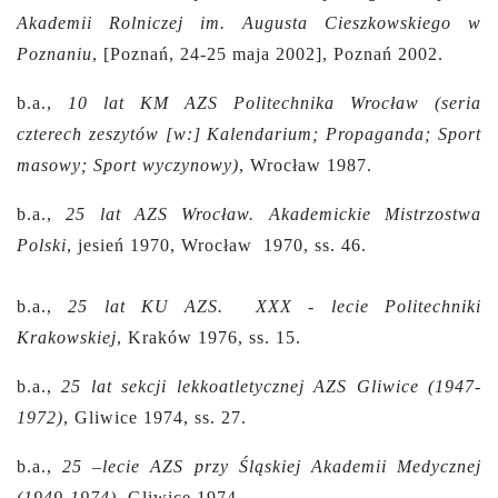
Akademii Rolniczej im. Augusta Cieszkowskiego w
Poznaniu
, [Poznań, 24-25 maja 2002], Poznań 2002.
b.a.,
10 lat KM AZS Politechnika Wrocław (seria
czterech zeszytów [w:] Kalendarium; Propaganda; Sport
masowy; Sport wyczynowy)
, Wrocław 1987.
b.a.,
25 lat AZS Wrocław. Akademickie Mistrzostwa
Polski
, jesień 1970, Wrocław 1970, ss. 46.
b.a.,
25 lat KU AZS. XXX - lecie Politechniki
Krakowskiej
, Kraków 1976, ss. 15.
b.a.,
25 lat sekcji lekkoatletycznej AZS Gliwice (1947-
1972)
, Gliwice 1974, ss. 27.
b.a.,
25 –lecie AZS przy Śląskiej Akademii Medycznej
(1949-1974)
, Gliwice 1974.