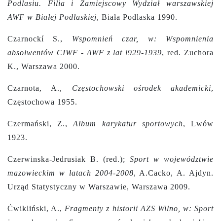
Podlasiu. Filia i Zamiejscowy Wydział warszawskiej
AWF w Białej Podlaskiej
, Biała Podlaska 1990.
Czarnockí S.,
Wspomnień czar, w: Wspomnienia
absolwentów CIWF - AWF z lat l929-1939
, red. Zuchora
K., Warszawa 2000.
Czarnota, A.,
Częstochowski ośrodek akademicki
,
Częstochowa 1955.
Czermański, Z.,
Album karykatur sportowych
, Lwów
1923.
Czerwinska-Jedrusiak B. (red.);
Sport w województwie
mazowieckim w latach 2004-2008
, A.Cacko, A. Ajdyn.
Urząd Statystyczny w Warszawie, Warszawa 2009.
Ćwikliński, A.,
Fragmenty z historii AZS Wilno, w: Sport