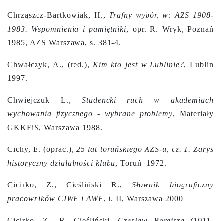
Chrząszcz-Bartkowiak, H.,
Trafny wybór, w: AZS 1908-
1983. Wspomnienia i pamiętniki
, opr. R. Wryk, Poznań
1985, AZS Warszawa, s. 381-4.
Chwałczyk, A., (red.),
Kim kto jest w Lublinie?
, Lublin
1997.
Chwiejczuk L.,
Studencki ruch w akademiach
wychowania ﬁzycznego - wybrane problemy
, Materiały
GKKFiS, Warszawa 1988.
Cichy, E. (oprac.),
25 lat toruńskiego AZS-u, cz. 1. Zarys
historyczny działalności klubu
, Toruń 1972.
Cicirko, Z., Cieśliński R.,
Słownik biograﬁczny
pracowników CIWF i AWF
, t. II, Warszawa 2000.
Cicirko, Z., R. Cieśliński,
Czesław Borejsza (1911-