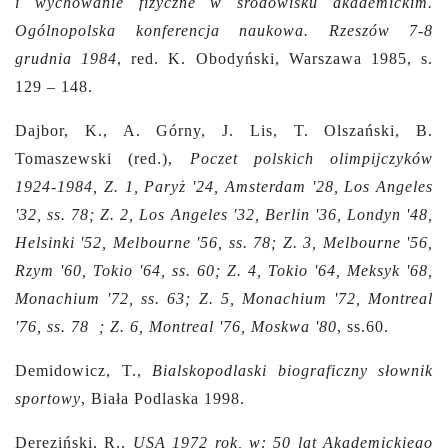
i wychowanie fizyczne w środowisku akademickim.
Ogólnopolska konferencja naukowa. Rzeszów 7-8
grudnia 1984
, red. K. Obodyński, Warszawa 1985, s.
129 – 148.
Dajbor, K., A. Górny, J. Lis, T. Olszański, B.
Tomaszewski (red.),
Poczet polskich olimpijczyków
1924-1984, Z. 1, Paryż '24, Amsterdam '28, Los Angeles
'32, ss. 78; Z. 2, Los Angeles '32, Berlin '36, Londyn '48,
Helsinki '52, Melbourne '56, ss. 78; Z. 3, Melbourne '56,
Rzym '60, Tokio '64, ss. 60; Z. 4, Tokio '64, Meksyk '68,
Monachium '72, ss. 63; Z. 5, Monachium '72, Montreal
'76, ss. 78 ; Z. 6, Montreal '76, Moskwa '80
, ss.60.
Demidowicz, T.,
Bialskopodlaski biograficzny słownik
sportowy
, Biała Podlaska 1998.
Dereziński, R.,
USA 1972 rok, w: 50 lat Akademickiego