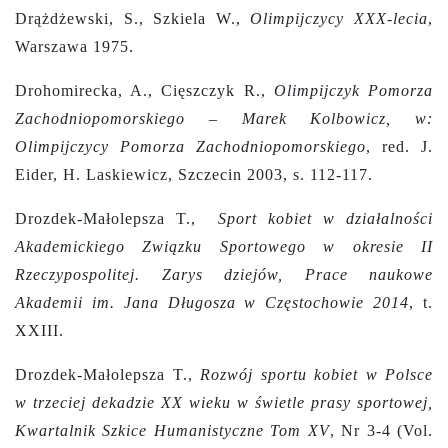
Drążdżewski, S., Szkiela W.,
Olimpijczycy XXX-lecia
,
Warszawa 1975.
Drohomirecka, A., Cięszczyk R.,
Olimpijczyk Pomorza
Zachodniopomorskiego – Marek Kolbowicz, w:
Olimpijczycy Pomorza Zachodniopomorskiego
, red. J.
Eider, H. Laskiewicz, Szczecin 2003, s. 112-117.
Drozdek-Małolepsza T.,
Sport kobiet w działalności
Akademickiego Związku Sportowego w okresie II
Rzeczypospolitej. Zarys dziejów, Prace naukowe
Akademii im. Jana Długosza w Częstochowie 2014
, t.
XXIII.
Drozdek-Małolepsza T.,
Rozwój sportu kobiet w Polsce
w trzeciej dekadzie XX wieku w świetle prasy sportowej,
Kwartalnik Szkice Humanistyczne Tom XV
, Nr 3-4 (Vol.