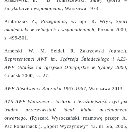
Ałaszewski E., B. Tomaszewski,
Sławy sportu w
karykaturze i wspomnieniu
, Warszawa 1973.
Ambroziak Z.,
Pożegnania
, w: opr. R. Wryk,
Sport
akademicki w relacjach i wspomnieniach
, Poznań 2009,
s. 495-501.
Amerski, W., M. Seidel, R. Zakrzewski (oprac.),
Reprezentanci AWF im. Jędrzeja Śniadeckiego i AZS-
AWF Gdańsk na Igrzyska Olimpijskie w Sydney 2000
,
Gdańsk 2000, ss. 27.
AWF Absolwenci Rocznika 1963-1967
, Warszawa 2013.
AZS AWF Warszawa - historia i teraźniejszość czyli jak
trudno urzeczywistnić ideał klubu uczelnianego
otwartego
, (Ryszard Wysoczański, rozmowę przepr. A.
Pac-Pomarnacki), „Sport Wyczynowy” 43, nr 5/6, 2005,