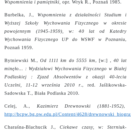
Wspomnienia i pamiętniki,
opr. Wryk R., Poznań 1985.
Burbelka, J.,
Wspomnienia z działalności Studium i
Wyższej Szkoły Wychowania Fizycznego w okresie
powojennym (1945-1959), w: 40 lat od Katedry
Wychowania Fizycznego UP do WSWF w Poznaniu
,
Poznań 1959.
Bytniewski M.,
Od 1111 km do 5555 km
, [w:] ,
40 lat
minęło... : Wydziałowi Wychowania Fizycznego w Białej
Podlaskiej : Zjazd Absolwentów z okazji 40-lecia
Uczelni, 11-12 września 2010 r
., red. Jaślikowska-
Sadowska T., Biała Podlaska 2010.
Celej, A.,
Kazimierz Drewnowski (1881-1952)
,
http://bcpw.bg.pw.edu.pl/Content/4628/drewnowski_biograf
Charaśna-Blachucik J.,
Ciekawe czasy, w: Sterniuk-