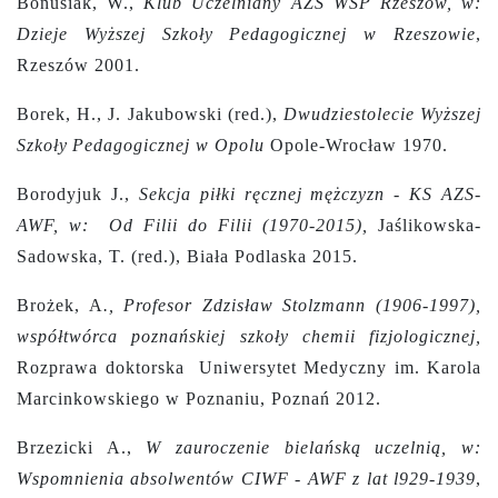
Bonusiak, W.,
Klub Uczelniany
AZS WSP Rzeszów, w:
Dzieje Wyższej Szkoły Pedagogicznej w Rzeszowie
,
Rzeszów 2001.
Borek, H., J. Jakubowski (red.),
Dwudziestolecie Wyższej
Szkoły
Pedagogicznej w Opolu
Opole-Wrocław 1970.
Borodyjuk J.,
Sekcja piłki ręcznej mężczyzn - KS AZS-
AWF, w: Od Filii do Filii (1970-2015),
Jaślikowska-
Sadowska, T. (red.), Biała Podlaska 2015.
Brożek, A
., Profesor Zdzisław Stolzmann (1906-1997),
współtwórca poznańskiej szkoły chemii fizjologicznej,
Rozprawa doktorska Uniwersytet Medyczny im. Karola
Marcinkowskiego w Poznaniu, Poznań 2012.
Brzezicki A.,
W zauroczenie bielańską uczelnią, w:
Wspomnienia absolwentów CIWF - AWF z lat l929-1939
,