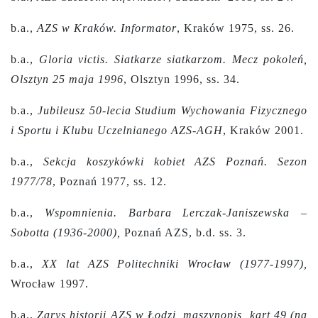
b.a.,
AZS w Kraków. Informator
, Kraków 1975, ss. 26.
b.a.,
Gloria victis. Siatkarze siatkarzom. Mecz pokoleń,
Olsztyn 25 maja 1996
, Olsztyn 1996, ss. 34.
b.a.,
Jubileusz 50-lecia Studium Wychowania Fizycznego
i Sportu i Klubu Uczelnianego AZS-AGH
, Kraków 2001.
b.a.,
Sekcja koszykówki kobiet AZS Poznań. Sezon
1977/78
, Poznań 1977, ss. 12.
b.a.,
Wspomnienia. Barbara Lerczak-Janiszewska –
Sobotta (1936-2000),
Poznań AZS, b.d. ss. 3.
b.a.,
XX lat AZS Politechniki Wrocław (1977-1997),
Wrocław 1997.
b.a.,
Zarys historii AZS w Łodzi, maszynopis, kart 49 (na