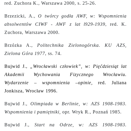
red. Zuchora K., Warszawa 2000, s. 25-26.
Brzezicki, A.,
O twórcy godła AWF, w: Wspomnienia
absolwentów CIWF - AWF z lat l929-1939
, red. K.
Zuchora, Warszawa 2000.
Brzózka A.,
Politechnika Zielonogórska. KU AZS,
Zielona Góra 1977
, ss. 74.
Bujwid J.,
„Wrocławski człowiek”, w: Pięćdziesiąt lat
Akademii Wychowania Fizycznego Wrocławiu.
Wydarzenie – wspomnienia –opinie,
red. Juliana
Jonkisza, Wrocław 1996.
Bujwid J.,
Olimpiada w Berlinie, w: AZS 1908-1983.
Wspomnienia i pamiętniki,
opr. Wryk R., Poznań 1985.
Bujwid J.,
Start na Odrze, w: AZS 1908-1983.