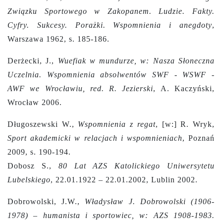
Związku Sportowego w Zakopanem. Ludzie. Fakty.
Cyfry. Sukcesy. Porażki. Wspomnienia i anegdoty
,
Warszawa 1962, s. 185-186.
Derżecki, J.,
Wuefiak w mundurze, w: Nasza Słoneczna
Uczelnia. Wspomnienia absolwentów SWF - WSWF -
AWF we Wrocławiu, red. R. Jezierski
, A. Kaczyński,
Wrocław 2006.
Długoszewski W.,
Wspomnienia z regat
, [w:] R. Wryk,
Sport akademicki w relacjach i wspomnieniach
, Poznań
2009, s. 190-194.
Dobosz S.,
80 Lat AZS Katolickiego Uniwersytetu
Lubelskiego
, 22.01.1922 – 22.01.2002, Lublin 2002.
Dobrowolski, J.W.,
Władysław J. Dobrowolski (1906-
1978) – humanista i sportowiec, w: AZS 1908-1983.