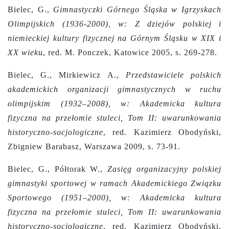
Bielec, G.,
Gimnastyczki Górnego Śląska w Igrzyskach
Olimpijskich (1936-2000), w: Z dziejów polskiej i
niemieckiej kultury fizycznej na Górnym Śląsku w XIX i
XX wieku
, red. M. Ponczek, Katowice 2005, s. 269-278.
Bielec, G., Mirkiewicz A.,
Przedstawiciele polskich
akademickich organizacji gimnastycznych w ruchu
olimpijskim (1932–2008), w: Akademicka kultura
fizyczna na przełomie stuleci, Tom II: uwarunkowania
historyczno-socjologiczne
,
red. Kazimierz Obodyński,
Zbigniew Barabasz, Warszawa 2009, s. 73-91.
Bielec, G., Półtorak W.,
Zasięg organizacyjny polskiej
gimnastyki sportowej w ramach Akademickiego Związku
Sportowego (1951–2000), w: Akademicka kultura
fizyczna na przełomie stuleci, Tom II: uwarunkowania
historyczno-socjologiczne
,
red. Kazimierz Obodyński,