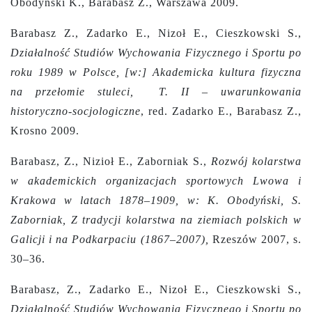
Obodyński K., Barabasz Z., Warszawa 2009.
Barabasz Z., Zadarko E., Nizoł E., Cieszkowski S.,
Działalność Studiów Wychowania Fizycznego i Sportu po
roku 1989 w Polsce, [w:] Akademicka kultura fizyczna
na przełomie stuleci, T. II – uwarunkowania
historyczno-socjologiczne
, red. Zadarko E., Barabasz Z.,
Krosno 2009.
Barabasz, Z., Nizioł E., Zaborniak S.,
Rozwój kolarstwa
w akademickich organizacjach sportowych Lwowa i
Krakowa w latach 1878–1909, w: K. Obodyński, S.
Zaborniak, Z tradycji kolarstwa na ziemiach polskich w
Galicji i na Podkarpaciu (1867–2007),
Rzeszów 2007, s.
30–36.
Barabasz, Z., Zadarko E., Nizoł E., Cieszkowski S.,
Działalność Studiów Wychowania Fizycznego i Sportu po