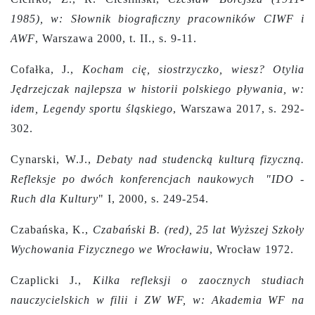
1985), w: Słownik biograﬁczny pracowników CIWF i
AWF
, Warszawa 2000, t. II., s. 9-11.
Cofałka, J.,
Kocham cię, siostrzyczko, wiesz? Otylia
Jędrzejczak najlepsza w historii polskiego pływania, w:
idem, Legendy sportu śląskiego
, Warszawa 2017, s. 292-
302.
Cynarski, W.J.,
Debaty nad studencką kulturą fizyczną.
Refleksje po dwóch konferencjach naukowych
"IDO -
Ruch dla Kultury
" I, 2000,
s. 249-254.
Czabańska, K.,
Czabański B. (red), 25 lat Wyższej Szkoły
Wychowania Fizycznego we Wrocławiu
, Wrocław 1972.
Czaplicki J.,
Kilka refleksji o zaocznych studiach
nauczycielskich w filii i ZW WF, w: Akademia WF na