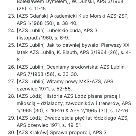
Bolesławem Dymelem), W. Duński, APS 3/1964
(26), s. 11-15.
[AZS Gdańsk] Akademicki Klub Morski AZS-ZSP,
APS 1/1968 (50), s. 38-40.
[AZS Lublin] Lubelskie cuda, APS 3
(listopad)/1960, s. 6-9.
[AZS Lublin] Jak to dawniej bywało: Pierwszy XX-
latek AZS Lublin, K. Blauth, APS 3/1964 (26), s. 4-
8.
[AZS Lublin] Oceniamy środowiska: AZS Lublin,
APS 7/1968 (56), s. 23-30.
[AZS Lublin] Witamy nowy MKS-AZS, APS
czerwiec 1971, s. 52-55.
[AZS Łódź] Historia AZS Łódź pisana pracą i
miłością – działaczy, zawodników i trenerów, APS
1/1965 (30), s. 10-20 & APS 2/1965 (31), s. 17-26.
[AZS Łódź] Dwadzieścia pięć lat łódzkiego AZS,
APS czerwiec 1971, s. 49-51.
[AZS Kraków] Sprawa proporcji, APS 3