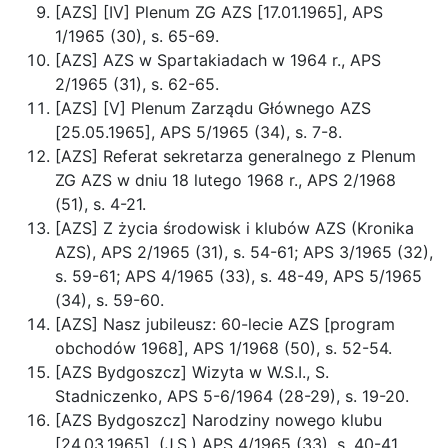
[AZS] [IV] Plenum ZG AZS [17.01.1965], APS
1/1965 (30), s. 65-69.
[AZS] AZS w Spartakiadach w 1964 r., APS
2/1965 (31), s. 62-65.
[AZS] [V] Plenum Zarządu Głównego AZS
[25.05.1965], APS 5/1965 (34), s. 7-8.
[AZS] Referat sekretarza generalnego z Plenum
ZG AZS w dniu 18 lutego 1968 r., APS 2/1968
(51), s. 4-21.
[AZS] Z życia środowisk i klubów AZS (Kronika
AZS), APS 2/1965 (31), s. 54-61; APS 3/1965 (32),
s. 59-61; APS 4/1965 (33), s. 48-49, APS 5/1965
(34), s. 59-60.
[AZS] Nasz jubileusz: 60-lecie AZS [program
obchodów 1968], APS 1/1968 (50), s. 52-54.
[AZS Bydgoszcz] Wizyta w W.S.I., S.
Stadniczenko, APS 5-6/1964 (28-29), s. 19-20.
[AZS Bydgoszcz] Narodziny nowego klubu
[24.03.1965], (J.S.) APS 4/1965 (33), s. 40-41.