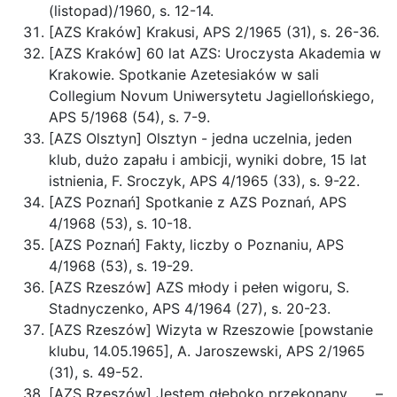
(listopad)/1960, s. 12-14.
[AZS Kraków] Krakusi, APS 2/1965 (31), s. 26-36.
[AZS Kraków] 60 lat AZS: Uroczysta Akademia w
Krakowie. Spotkanie Azetesiaków w sali
Collegium Novum Uniwersytetu Jagiellońskiego,
APS 5/1968 (54), s. 7-9.
[AZS Olsztyn] Olsztyn - jedna uczelnia, jeden
klub, dużo zapału i ambicji, wyniki dobre, 15 lat
istnienia, F. Sroczyk, APS 4/1965 (33), s. 9-22.
[AZS Poznań] Spotkanie z AZS Poznań, APS
4/1968 (53), s. 10-18.
[AZS Poznań] Fakty, liczby o Poznaniu, APS
4/1968 (53), s. 19-29.
[AZS Rzeszów] AZS młody i pełen wigoru, S.
Stadnyczenko, APS 4/1964 (27), s. 20-23.
[AZS Rzeszów] Wizyta w Rzeszowie [powstanie
klubu, 14.05.1965], A. Jaroszewski, APS 2/1965
(31), s. 49-52.
[AZS Rzeszów] Jestem głęboko przekonany . . . –