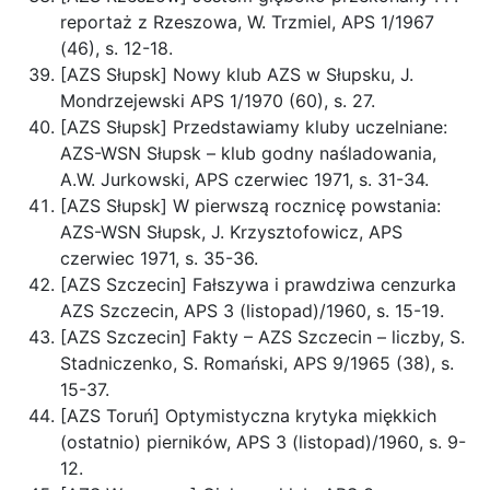
reportaż z Rzeszowa, W. Trzmiel, APS 1/1967
(46), s. 12-18.
[AZS Słupsk] Nowy klub AZS w Słupsku, J.
Mondrzejewski APS 1/1970 (60), s. 27.
[AZS Słupsk] Przedstawiamy kluby uczelniane:
AZS-WSN Słupsk – klub godny naśladowania,
A.W. Jurkowski, APS czerwiec 1971, s. 31-34.
[AZS Słupsk] W pierwszą rocznicę powstania:
AZS-WSN Słupsk, J. Krzysztofowicz, APS
czerwiec 1971, s. 35-36.
[AZS Szczecin] Fałszywa i prawdziwa cenzurka
AZS Szczecin, APS 3 (listopad)/1960, s. 15-19.
[AZS Szczecin] Fakty – AZS Szczecin – liczby, S.
Stadniczenko, S. Romański, APS 9/1965 (38), s.
15-37.
[AZS Toruń] Optymistyczna krytyka miękkich
(ostatnio) pierników, APS 3 (listopad)/1960, s. 9-
12.