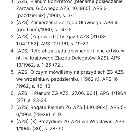
[AZS] Plenum konkretów [plenarne posiedzenie
Zarządu Głównego AZS; 10.1960], APS 2
(październik) /1960, s. 3-11.
[AZS] Zamierzenia Zarządu Głównego, APS 4
(grudzień)/1960, s. 14-15.
[AZS] [Zapowiedź] IV Zjazd AZS [31.03-
1.04.1962], APS 10/1961, s. 19-20.
[AZS] Referat zarządu głównego [i inne artykuły
nt. IV. Krajowego Zjazdu Delegatów AZS], APS
13/1962, s. 1-25 (72).
[AZS] O czym mówiliśmy na prezydiach ZG AZS
we wrześniu/w październiku [1962 r.], APS 16
/1962, s. 42-43.
[AZS] II Plenum ZG AZS [27.06.1964], APS 4/1964
(27), s. 23-24.
[AZS] Bogate Plenum ZG AZS [4.10.1964], APS 5-
6/1964 (28-29), s. 9.
[AZS] [X] Prezydium ZG AZS we Wrocławiu, APS
1/1965 (30), s. 28-30.