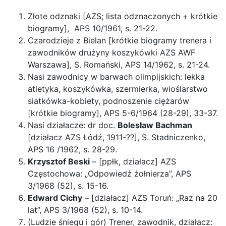
Złote odznaki [AZS; lista odznaczonych + krótkie
biogramy], APS 10/1961, s. 21-22.
Czarodzieje z Bielan [krótkie biogramy trenera i
zawodników drużyny koszykówki AZS AWF
Warszawa], S. Romański, APS 14/1962, s. 21-24.
Nasi zawodnicy w barwach olimpijskich: lekka
atletyka, koszykówka, szermierka, wioślarstwo
siatkówka-kobiety, podnoszenie ciężarów
[krótkie biogramy], APS 5-6/1964 (28-29), 33-37.
Nasi działacze: dr doc.
Bolesław Bachman
[działacz AZS Łódź, 1911-??], S. Stadniczenko,
APS 16 /1962, s. 28-29.
Krzysztof Beski
– [ppłk, działacz] AZS
Częstochowa: „Odpowiedź żołnierza”, APS
3/1968 (52), s. 15-16.
Edward Cichy
– [działacz] AZS Toruń: „Raz na 20
lat”, APS 3/1968 (52), s. 10-14.
(Ludzie śniegu i gór) Trener, zawodnik, działacz: