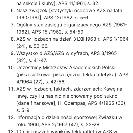
na sekcje i kluby], APS 11/1961, s. 32.
Nasz związek [statystyki osobowe AZS na lata
1960-1961], APS 12/1962, s. 5-6.
Ogólny stan zasięgu organizacyjnego AZS [1961-
1962], APS 15 /1962, s. 54-59.
AZS w liczbach na dzień 31.XII.1963 r., APS 1/1964
(24), s. 53-66.
Wszystko o AZS/AZS w cyfrach, APS 3/1965
(32), s. 41-47.
Uczestnicy Mistrzostw Akademickich Polski
(piłka siatkowa, piłka ręczna, lekka atletyka), APS
4/1964 (27), s. 42-56.
AZS w liczbach, faktach, zdarzeniach: Kawę na
ławę, czyli u nas nic nie chowamy pod sukno
[dane finansowe], H. Czempas, APS 4/1965 (33),
s. 5-9.
Informacja o działalności sportowej Związku w
roku 1966, APS 2/1967 (47), s. 22-28.
10 najlepszych wyników lekkoatletów AZS w