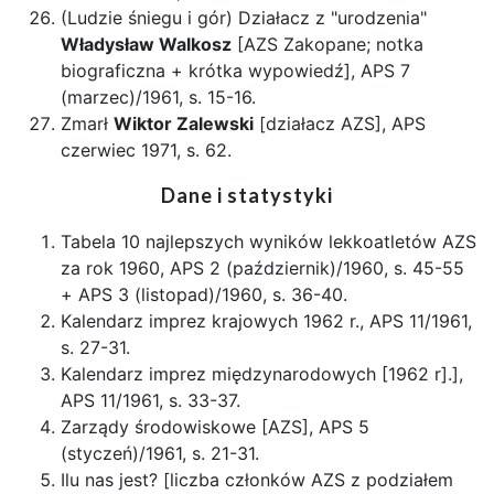
(Ludzie śniegu i gór) Działacz z "urodzenia"
Władysław Walkosz
[AZS Zakopane; notka
biograficzna + krótka wypowiedź], APS 7
(marzec)/1961, s. 15-16.
Zmarł
Wiktor Zalewski
[działacz AZS], APS
czerwiec 1971, s. 62.
Dane i statystyki
Tabela 10 najlepszych wyników lekkoatletów AZS
za rok 1960, APS 2 (październik)/1960, s. 45-55
+ APS 3 (listopad)/1960, s. 36-40.
Kalendarz imprez krajowych 1962 r., APS 11/1961,
s. 27-31.
Kalendarz imprez międzynarodowych [1962 r].],
APS 11/1961, s. 33-37.
Zarządy środowiskowe [AZS], APS 5
(styczeń)/1961, s. 21-31.
Ilu nas jest? [liczba członków AZS z podziałem