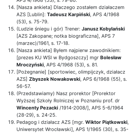
APS 4/1968 (53), s. 79-80.
[Nasza ankieta] Dlaczego zostałem działaczem
AZS [Lublin]:
Tadeusz Karpiński
, APS 4/1968
(53), s. 75-79.
(Ludzie śniegu i gór) Trener:
Janusz Kobylański
[AZS Zakopane; notka biograficzna], APS 7
(marzec)/1961, s. 17-18.
[Nasza ankieta] Byłem najpierw zawodnikiem:
[prezes KU WSI w Bydgoszczy] mgr
Bolesław
Mroczyński
, APS 4/1968 (53), s. 81.
[Pożegnanie] [sportowiec, olimpijczyk, działacz
AZS]
Zbyszek Nowakowski
, APS 6/1968 (55), s.
56-57.
(Przedstawiamy) Nasz prorektor [Prorektor
Wyższej Szkoły Rolniczej w Poznaniu prof. dr
Wincenty Pezacki
/1914-2008/], APS 5-6/1964
(28-29), s. 24-25.
Pedagog i działacz AZS [mgr.
Wiktor Piątkowski
,
Uniwersytet Wrocławski], APS 1/1965 (30), s. 35-