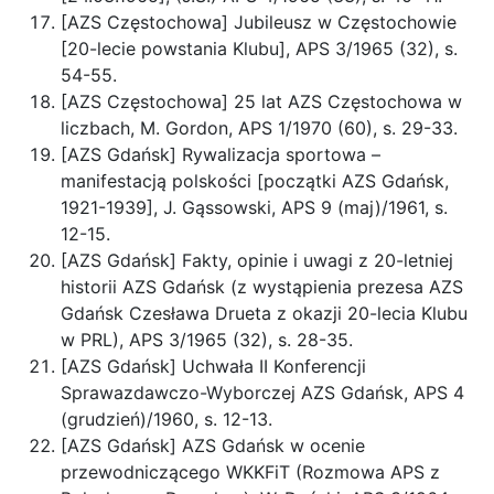
[AZS Częstochowa] Jubileusz w Częstochowie
[20-lecie powstania Klubu], APS 3/1965 (32), s.
54-55.
[AZS Częstochowa] 25 lat AZS Częstochowa w
liczbach, M. Gordon, APS 1/1970 (60), s. 29-33.
[AZS Gdańsk] Rywalizacja sportowa –
manifestacją polskości [początki AZS Gdańsk,
1921-1939], J. Gąssowski, APS 9 (maj)/1961, s.
12-15.
[AZS Gdańsk] Fakty, opinie i uwagi z 20-letniej
historii AZS Gdańsk (z wystąpienia prezesa AZS
Gdańsk Czesława Drueta z okazji 20-lecia Klubu
w PRL), APS 3/1965 (32), s. 28-35.
[AZS Gdańsk] Uchwała II Konferencji
Sprawazdawczo-Wyborczej AZS Gdańsk, APS 4
(grudzień)/1960, s. 12-13.
[AZS Gdańsk] AZS Gdańsk w ocenie
przewodniczącego WKKFiT (Rozmowa APS z