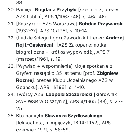
38.
Pamięci
Bogdana Przybyło
[szermierz, prezes
AZS Lublin], APS 1/1967 (46), s. 46a-46b.
[Koszykarz AZS Warszawa]
Bohdan Przywarski
[1932-??], APS 10/1961, s. 10-14.
(Ludzie śniegu i gór) Zawodnik i trener:
Andrzej
Roj [-Gąsienica]
[AZS Zakopane; notka
biograficzna + krótka wypowiedź], APS 7
(marzec)/1961, s. 19.
[Wywiad + wspomnienia] Moje spotkanie z
Gryfem nastąpiło 35 lat temu [prof.
Zbigniew
Rozmej
, prezes Klubu Uczelnianego AZS w
Gdańsku], APS 11/1961, s. 4-10.
Twórcy AZS:
Leopold Szczerbicki
[kierownik
SWF WSR w Olsztynie], APS 4/1965 (33), s. 23-
25.
Kto pamięta
Sławosza Szydłowskiego
[lekkoatleta, olimpijczyk, 1894-1952], APS
czerwiec 1971, s. 58-59.