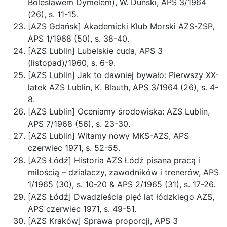
Bolesławem Dymelem), W. Duński, APS 3/1964
(26), s. 11-15.
[AZS Gdańsk] Akademicki Klub Morski AZS-ZSP,
APS 1/1968 (50), s. 38-40.
[AZS Lublin] Lubelskie cuda, APS 3
(listopad)/1960, s. 6-9.
[AZS Lublin] Jak to dawniej bywało: Pierwszy XX-
latek AZS Lublin, K. Blauth, APS 3/1964 (26), s. 4-
8.
[AZS Lublin] Oceniamy środowiska: AZS Lublin,
APS 7/1968 (56), s. 23-30.
[AZS Lublin] Witamy nowy MKS-AZS, APS
czerwiec 1971, s. 52-55.
[AZS Łódź] Historia AZS Łódź pisana pracą i
miłością – działaczy, zawodników i trenerów, APS
1/1965 (30), s. 10-20 & APS 2/1965 (31), s. 17-26.
[AZS Łódź] Dwadzieścia pięć lat łódzkiego AZS,
APS czerwiec 1971, s. 49-51.
[AZS Kraków] Sprawa proporcji, APS 3