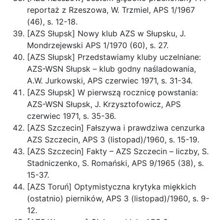
reportaż z Rzeszowa, W. Trzmiel, APS 1/1967
(46), s. 12-18.
[AZS Słupsk] Nowy klub AZS w Słupsku, J.
Mondrzejewski APS 1/1970 (60), s. 27.
[AZS Słupsk] Przedstawiamy kluby uczelniane:
AZS-WSN Słupsk – klub godny naśladowania,
A.W. Jurkowski, APS czerwiec 1971, s. 31-34.
[AZS Słupsk] W pierwszą rocznicę powstania:
AZS-WSN Słupsk, J. Krzysztofowicz, APS
czerwiec 1971, s. 35-36.
[AZS Szczecin] Fałszywa i prawdziwa cenzurka
AZS Szczecin, APS 3 (listopad)/1960, s. 15-19.
[AZS Szczecin] Fakty – AZS Szczecin – liczby, S.
Stadniczenko, S. Romański, APS 9/1965 (38), s.
15-37.
[AZS Toruń] Optymistyczna krytyka miękkich
(ostatnio) pierników, APS 3 (listopad)/1960, s. 9-
12.