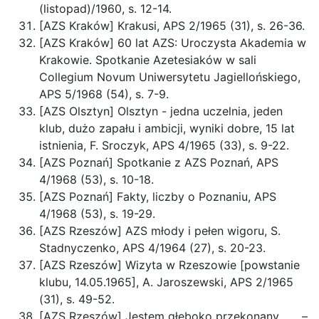
(listopad)/1960, s. 12-14.
[AZS Kraków] Krakusi, APS 2/1965 (31), s. 26-36.
[AZS Kraków] 60 lat AZS: Uroczysta Akademia w
Krakowie. Spotkanie Azetesiaków w sali
Collegium Novum Uniwersytetu Jagiellońskiego,
APS 5/1968 (54), s. 7-9.
[AZS Olsztyn] Olsztyn - jedna uczelnia, jeden
klub, dużo zapału i ambicji, wyniki dobre, 15 lat
istnienia, F. Sroczyk, APS 4/1965 (33), s. 9-22.
[AZS Poznań] Spotkanie z AZS Poznań, APS
4/1968 (53), s. 10-18.
[AZS Poznań] Fakty, liczby o Poznaniu, APS
4/1968 (53), s. 19-29.
[AZS Rzeszów] AZS młody i pełen wigoru, S.
Stadnyczenko, APS 4/1964 (27), s. 20-23.
[AZS Rzeszów] Wizyta w Rzeszowie [powstanie
klubu, 14.05.1965], A. Jaroszewski, APS 2/1965
(31), s. 49-52.
[AZS Rzeszów] Jestem głęboko przekonany . . . –