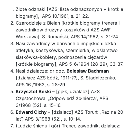
Złote odznaki [AZS; lista odznaczonych + krótkie
biogramy], APS 10/1961, s. 21-22.
Czarodzieje z Bielan [krótkie biogramy trenera i
zawodników drużyny koszykówki AZS AWF
Warszawa], S. Romański, APS 14/1962, s. 21-24.
Nasi zawodnicy w barwach olimpijskich: lekka
atletyka, koszykówka, szermierka, wioślarstwo
siatkówka-kobiety, podnoszenie ciężarów
[krótkie biogramy], APS 5-6/1964 (28-29), 33-37.
Nasi działacze: dr doc.
Bolesław Bachman
[działacz AZS Łódź, 1911-??], S. Stadniczenko,
APS 16 /1962, s. 28-29.
Krzysztof Beski
– [ppłk, działacz] AZS
Częstochowa: „Odpowiedź żołnierza”, APS
3/1968 (52), s. 15-16.
Edward Cichy
– [działacz] AZS Toruń: „Raz na 20
lat”, APS 3/1968 (52), s. 10-14.
(Ludzie śniegu i gór) Trener, zawodnik, działacz: