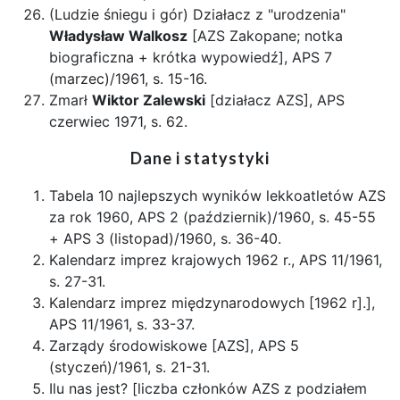
(Ludzie śniegu i gór) Działacz z "urodzenia"
Władysław Walkosz
[AZS Zakopane; notka
biograficzna + krótka wypowiedź], APS 7
(marzec)/1961, s. 15-16.
Zmarł
Wiktor Zalewski
[działacz AZS], APS
czerwiec 1971, s. 62.
Dane i statystyki
Tabela 10 najlepszych wyników lekkoatletów AZS
za rok 1960, APS 2 (październik)/1960, s. 45-55
+ APS 3 (listopad)/1960, s. 36-40.
Kalendarz imprez krajowych 1962 r., APS 11/1961,
s. 27-31.
Kalendarz imprez międzynarodowych [1962 r].],
APS 11/1961, s. 33-37.
Zarządy środowiskowe [AZS], APS 5
(styczeń)/1961, s. 21-31.
Ilu nas jest? [liczba członków AZS z podziałem