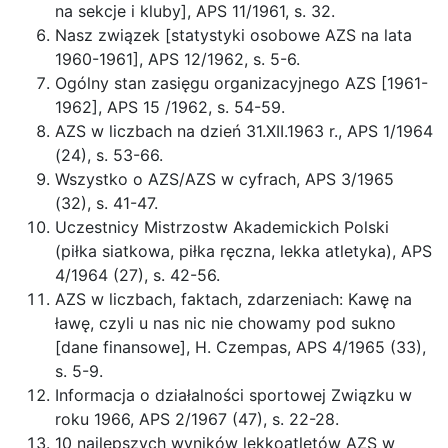
na sekcje i kluby], APS 11/1961, s. 32.
Nasz związek [statystyki osobowe AZS na lata
1960-1961], APS 12/1962, s. 5-6.
Ogólny stan zasięgu organizacyjnego AZS [1961-
1962], APS 15 /1962, s. 54-59.
AZS w liczbach na dzień 31.XII.1963 r., APS 1/1964
(24), s. 53-66.
Wszystko o AZS/AZS w cyfrach, APS 3/1965
(32), s. 41-47.
Uczestnicy Mistrzostw Akademickich Polski
(piłka siatkowa, piłka ręczna, lekka atletyka), APS
4/1964 (27), s. 42-56.
AZS w liczbach, faktach, zdarzeniach: Kawę na
ławę, czyli u nas nic nie chowamy pod sukno
[dane finansowe], H. Czempas, APS 4/1965 (33),
s. 5-9.
Informacja o działalności sportowej Związku w
roku 1966, APS 2/1967 (47), s. 22-28.
10 najlepszych wyników lekkoatletów AZS w