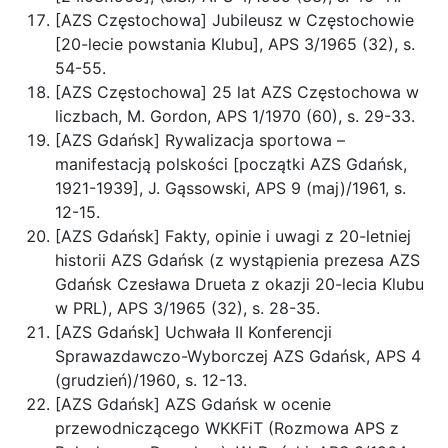
[AZS Częstochowa] Jubileusz w Częstochowie
[20-lecie powstania Klubu], APS 3/1965 (32), s.
54-55.
[AZS Częstochowa] 25 lat AZS Częstochowa w
liczbach, M. Gordon, APS 1/1970 (60), s. 29-33.
[AZS Gdańsk] Rywalizacja sportowa –
manifestacją polskości [początki AZS Gdańsk,
1921-1939], J. Gąssowski, APS 9 (maj)/1961, s.
12-15.
[AZS Gdańsk] Fakty, opinie i uwagi z 20-letniej
historii AZS Gdańsk (z wystąpienia prezesa AZS
Gdańsk Czesława Drueta z okazji 20-lecia Klubu
w PRL), APS 3/1965 (32), s. 28-35.
[AZS Gdańsk] Uchwała II Konferencji
Sprawazdawczo-Wyborczej AZS Gdańsk, APS 4
(grudzień)/1960, s. 12-13.
[AZS Gdańsk] AZS Gdańsk w ocenie
przewodniczącego WKKFiT (Rozmowa APS z