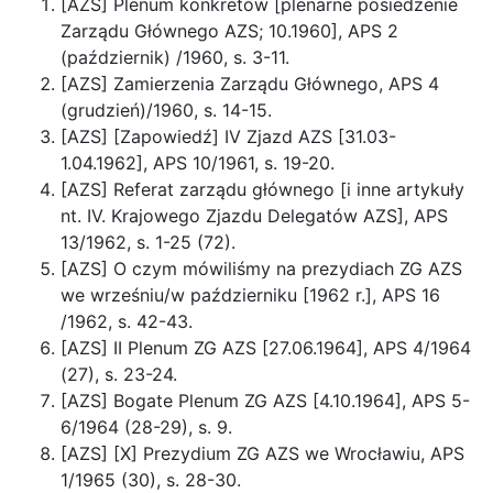
[AZS] Plenum konkretów [plenarne posiedzenie
Zarządu Głównego AZS; 10.1960], APS 2
(październik) /1960, s. 3-11.
[AZS] Zamierzenia Zarządu Głównego, APS 4
(grudzień)/1960, s. 14-15.
[AZS] [Zapowiedź] IV Zjazd AZS [31.03-
1.04.1962], APS 10/1961, s. 19-20.
[AZS] Referat zarządu głównego [i inne artykuły
nt. IV. Krajowego Zjazdu Delegatów AZS], APS
13/1962, s. 1-25 (72).
[AZS] O czym mówiliśmy na prezydiach ZG AZS
we wrześniu/w październiku [1962 r.], APS 16
/1962, s. 42-43.
[AZS] II Plenum ZG AZS [27.06.1964], APS 4/1964
(27), s. 23-24.
[AZS] Bogate Plenum ZG AZS [4.10.1964], APS 5-
6/1964 (28-29), s. 9.
[AZS] [X] Prezydium ZG AZS we Wrocławiu, APS
1/1965 (30), s. 28-30.