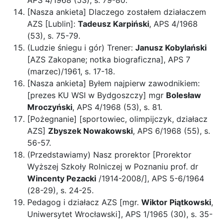
APS 4/1968 (53), s. 79-80.
[Nasza ankieta] Dlaczego zostałem działaczem
AZS [Lublin]:
Tadeusz Karpiński
, APS 4/1968
(53), s. 75-79.
(Ludzie śniegu i gór) Trener:
Janusz Kobylański
[AZS Zakopane; notka biograficzna], APS 7
(marzec)/1961, s. 17-18.
[Nasza ankieta] Byłem najpierw zawodnikiem:
[prezes KU WSI w Bydgoszczy] mgr
Bolesław
Mroczyński
, APS 4/1968 (53), s. 81.
[Pożegnanie] [sportowiec, olimpijczyk, działacz
AZS]
Zbyszek Nowakowski
, APS 6/1968 (55), s.
56-57.
(Przedstawiamy) Nasz prorektor [Prorektor
Wyższej Szkoły Rolniczej w Poznaniu prof. dr
Wincenty Pezacki
/1914-2008/], APS 5-6/1964
(28-29), s. 24-25.
Pedagog i działacz AZS [mgr.
Wiktor Piątkowski
,
Uniwersytet Wrocławski], APS 1/1965 (30), s. 35-