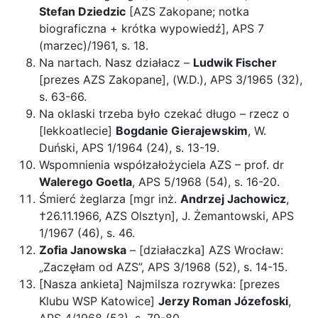
Stefan Dziedzic
[AZS Zakopane; notka
biograficzna + krótka wypowiedź], APS 7
(marzec)/1961, s. 18.
Na nartach. Nasz działacz –
Ludwik Fischer
[prezes AZS Zakopane], (W.D.), APS 3/1965 (32),
s. 63-66.
Na oklaski trzeba było czekać długo – rzecz o
[lekkoatlecie]
Bogdanie Gierajewskim
, W.
Duński, APS 1/1964 (24), s. 13-19.
Wspomnienia współzałożyciela AZS – prof. dr
Walerego Goetla
, APS 5/1968 (54), s. 16-20.
Śmierć żeglarza [mgr inż.
Andrzej Jachowicz
,
†26.11.1966, AZS Olsztyn], J. Żemantowski, APS
1/1967 (46), s. 46.
Zofia Janowska
– [działaczka] AZS Wrocław:
„Zaczęłam od AZS”, APS 3/1968 (52), s. 14-15.
[Nasza ankieta] Najmilsza rozrywka: [prezes
Klubu WSP Katowice]
Jerzy Roman Józefoski
,