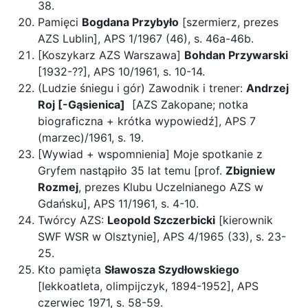
38.
Pamięci
Bogdana Przybyło
[szermierz, prezes
AZS Lublin], APS 1/1967 (46), s. 46a-46b.
[Koszykarz AZS Warszawa]
Bohdan Przywarski
[1932-??], APS 10/1961, s. 10-14.
(Ludzie śniegu i gór) Zawodnik i trener:
Andrzej
Roj [-Gąsienica]
[AZS Zakopane; notka
biograficzna + krótka wypowiedź], APS 7
(marzec)/1961, s. 19.
[Wywiad + wspomnienia] Moje spotkanie z
Gryfem nastąpiło 35 lat temu [prof.
Zbigniew
Rozmej
, prezes Klubu Uczelnianego AZS w
Gdańsku], APS 11/1961, s. 4-10.
Twórcy AZS:
Leopold Szczerbicki
[kierownik
SWF WSR w Olsztynie], APS 4/1965 (33), s. 23-
25.
Kto pamięta
Sławosza Szydłowskiego
[lekkoatleta, olimpijczyk, 1894-1952], APS
czerwiec 1971, s. 58-59.