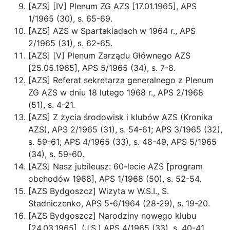
[AZS] [IV] Plenum ZG AZS [17.01.1965], APS
1/1965 (30), s. 65-69.
[AZS] AZS w Spartakiadach w 1964 r., APS
2/1965 (31), s. 62-65.
[AZS] [V] Plenum Zarządu Głównego AZS
[25.05.1965], APS 5/1965 (34), s. 7-8.
[AZS] Referat sekretarza generalnego z Plenum
ZG AZS w dniu 18 lutego 1968 r., APS 2/1968
(51), s. 4-21.
[AZS] Z życia środowisk i klubów AZS (Kronika
AZS), APS 2/1965 (31), s. 54-61; APS 3/1965 (32),
s. 59-61; APS 4/1965 (33), s. 48-49, APS 5/1965
(34), s. 59-60.
[AZS] Nasz jubileusz: 60-lecie AZS [program
obchodów 1968], APS 1/1968 (50), s. 52-54.
[AZS Bydgoszcz] Wizyta w W.S.I., S.
Stadniczenko, APS 5-6/1964 (28-29), s. 19-20.
[AZS Bydgoszcz] Narodziny nowego klubu
[24.03.1965], (J.S.) APS 4/1965 (33), s. 40-41.