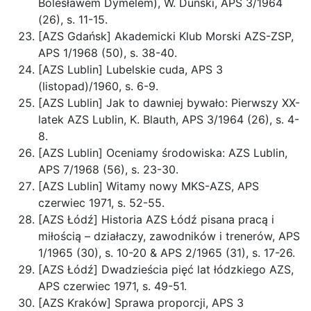
Bolesławem Dymelem), W. Duński, APS 3/1964
(26), s. 11-15.
[AZS Gdańsk] Akademicki Klub Morski AZS-ZSP,
APS 1/1968 (50), s. 38-40.
[AZS Lublin] Lubelskie cuda, APS 3
(listopad)/1960, s. 6-9.
[AZS Lublin] Jak to dawniej bywało: Pierwszy XX-
latek AZS Lublin, K. Blauth, APS 3/1964 (26), s. 4-
8.
[AZS Lublin] Oceniamy środowiska: AZS Lublin,
APS 7/1968 (56), s. 23-30.
[AZS Lublin] Witamy nowy MKS-AZS, APS
czerwiec 1971, s. 52-55.
[AZS Łódź] Historia AZS Łódź pisana pracą i
miłością – działaczy, zawodników i trenerów, APS
1/1965 (30), s. 10-20 & APS 2/1965 (31), s. 17-26.
[AZS Łódź] Dwadzieścia pięć lat łódzkiego AZS,
APS czerwiec 1971, s. 49-51.
[AZS Kraków] Sprawa proporcji, APS 3