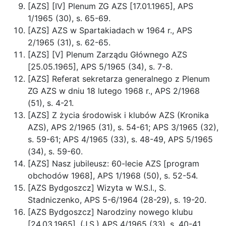
[AZS] [IV] Plenum ZG AZS [17.01.1965], APS
1/1965 (30), s. 65-69.
[AZS] AZS w Spartakiadach w 1964 r., APS
2/1965 (31), s. 62-65.
[AZS] [V] Plenum Zarządu Głównego AZS
[25.05.1965], APS 5/1965 (34), s. 7-8.
[AZS] Referat sekretarza generalnego z Plenum
ZG AZS w dniu 18 lutego 1968 r., APS 2/1968
(51), s. 4-21.
[AZS] Z życia środowisk i klubów AZS (Kronika
AZS), APS 2/1965 (31), s. 54-61; APS 3/1965 (32),
s. 59-61; APS 4/1965 (33), s. 48-49, APS 5/1965
(34), s. 59-60.
[AZS] Nasz jubileusz: 60-lecie AZS [program
obchodów 1968], APS 1/1968 (50), s. 52-54.
[AZS Bydgoszcz] Wizyta w W.S.I., S.
Stadniczenko, APS 5-6/1964 (28-29), s. 19-20.
[AZS Bydgoszcz] Narodziny nowego klubu
[24.03.1965], (J.S.) APS 4/1965 (33), s. 40-41.