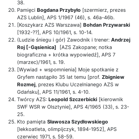
38.
Pamięci
Bogdana Przybyło
[szermierz, prezes
AZS Lublin], APS 1/1967 (46), s. 46a-46b.
[Koszykarz AZS Warszawa]
Bohdan Przywarski
[1932-??], APS 10/1961, s. 10-14.
(Ludzie śniegu i gór) Zawodnik i trener:
Andrzej
Roj [-Gąsienica]
[AZS Zakopane; notka
biograficzna + krótka wypowiedź], APS 7
(marzec)/1961, s. 19.
[Wywiad + wspomnienia] Moje spotkanie z
Gryfem nastąpiło 35 lat temu [prof.
Zbigniew
Rozmej
, prezes Klubu Uczelnianego AZS w
Gdańsku], APS 11/1961, s. 4-10.
Twórcy AZS:
Leopold Szczerbicki
[kierownik
SWF WSR w Olsztynie], APS 4/1965 (33), s. 23-
25.
Kto pamięta
Sławosza Szydłowskiego
[lekkoatleta, olimpijczyk, 1894-1952], APS
czerwiec 1971, s. 58-59.