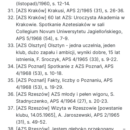
(listopad)/1960, s. 12-14.
[AZS Kraków] Krakusi, APS 2/1965 (31), s. 26-36.
[AZS Kraków] 60 lat AZS: Uroczysta Akademia w
Krakowie. Spotkanie Azetesiaków w sali
Collegium Novum Uniwersytetu Jagiellońskiego,
APS 5/1968 (54), s. 7-9.
[AZS Olsztyn] Olsztyn - jedna uczelnia, jeden
klub, dużo zapału i ambicji, wyniki dobre, 15 lat
istnienia, F. Sroczyk, APS 4/1965 (33), s. 9-22.
[AZS Poznań] Spotkanie z AZS Poznań, APS
4/1968 (53), s. 10-18.
[AZS Poznań] Fakty, liczby o Poznaniu, APS
4/1968 (53), s. 19-29.
[AZS Rzeszów] AZS młody i pełen wigoru, S.
Stadnyczenko, APS 4/1964 (27), s. 20-23.
[AZS Rzeszów] Wizyta w Rzeszowie [powstanie
klubu, 14.05.1965], A. Jaroszewski, APS 2/1965
(31), s. 49-52.
[AZS Rzeszów] Jestem głęboko przekonany . . . –