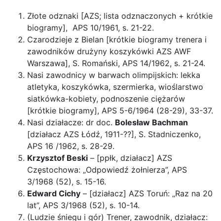
Złote odznaki [AZS; lista odznaczonych + krótkie
biogramy], APS 10/1961, s. 21-22.
Czarodzieje z Bielan [krótkie biogramy trenera i
zawodników drużyny koszykówki AZS AWF
Warszawa], S. Romański, APS 14/1962, s. 21-24.
Nasi zawodnicy w barwach olimpijskich: lekka
atletyka, koszykówka, szermierka, wioślarstwo
siatkówka-kobiety, podnoszenie ciężarów
[krótkie biogramy], APS 5-6/1964 (28-29), 33-37.
Nasi działacze: dr doc.
Bolesław Bachman
[działacz AZS Łódź, 1911-??], S. Stadniczenko,
APS 16 /1962, s. 28-29.
Krzysztof Beski
– [ppłk, działacz] AZS
Częstochowa: „Odpowiedź żołnierza”, APS
3/1968 (52), s. 15-16.
Edward Cichy
– [działacz] AZS Toruń: „Raz na 20
lat”, APS 3/1968 (52), s. 10-14.
(Ludzie śniegu i gór) Trener, zawodnik, działacz: