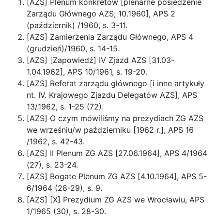
[AZS] Plenum konkretów [plenarne posiedzenie
Zarządu Głównego AZS; 10.1960], APS 2
(październik) /1960, s. 3-11.
[AZS] Zamierzenia Zarządu Głównego, APS 4
(grudzień)/1960, s. 14-15.
[AZS] [Zapowiedź] IV Zjazd AZS [31.03-
1.04.1962], APS 10/1961, s. 19-20.
[AZS] Referat zarządu głównego [i inne artykuły
nt. IV. Krajowego Zjazdu Delegatów AZS], APS
13/1962, s. 1-25 (72).
[AZS] O czym mówiliśmy na prezydiach ZG AZS
we wrześniu/w październiku [1962 r.], APS 16
/1962, s. 42-43.
[AZS] II Plenum ZG AZS [27.06.1964], APS 4/1964
(27), s. 23-24.
[AZS] Bogate Plenum ZG AZS [4.10.1964], APS 5-
6/1964 (28-29), s. 9.
[AZS] [X] Prezydium ZG AZS we Wrocławiu, APS
1/1965 (30), s. 28-30.