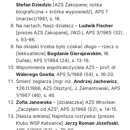
Stefan Dziedzic
[AZS Zakopane; notka
biograficzna + krótka wypowiedź], APS 7
(marzec)/1961, s. 18.
Na nartach. Nasz działacz –
Ludwik Fischer
[prezes AZS Zakopane], (W.D.), APS 3/1965 (32),
s. 63-66.
Na oklaski trzeba było czekać długo – rzecz o
[lekkoatlecie]
Bogdanie Gierajewskim
, W.
Duński, APS 1/1964 (24), s. 13-19.
Wspomnienia współzałożyciela AZS – prof. dr
Walerego Goetla
, APS 5/1968 (54), s. 16-20.
Śmierć żeglarza [mgr inż.
Andrzej Jachowicz
,
†26.11.1966, AZS Olsztyn], J. Żemantowski, APS
1/1967 (46), s. 46.
Zofia Janowska
– [działaczka] AZS Wrocław:
„Zaczęłam od AZS”, APS 3/1968 (52), s. 14-15.
[Nasza ankieta] Najmilsza rozrywka: [prezes
Klubu WSP Katowice]
Jerzy Roman Józefoski
,