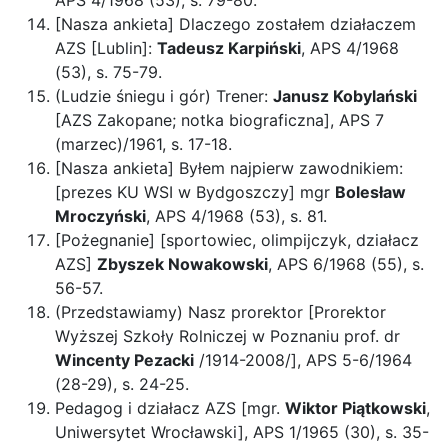
APS 4/1968 (53), s. 79-80.
[Nasza ankieta] Dlaczego zostałem działaczem
AZS [Lublin]:
Tadeusz Karpiński
, APS 4/1968
(53), s. 75-79.
(Ludzie śniegu i gór) Trener:
Janusz Kobylański
[AZS Zakopane; notka biograficzna], APS 7
(marzec)/1961, s. 17-18.
[Nasza ankieta] Byłem najpierw zawodnikiem:
[prezes KU WSI w Bydgoszczy] mgr
Bolesław
Mroczyński
, APS 4/1968 (53), s. 81.
[Pożegnanie] [sportowiec, olimpijczyk, działacz
AZS]
Zbyszek Nowakowski
, APS 6/1968 (55), s.
56-57.
(Przedstawiamy) Nasz prorektor [Prorektor
Wyższej Szkoły Rolniczej w Poznaniu prof. dr
Wincenty Pezacki
/1914-2008/], APS 5-6/1964
(28-29), s. 24-25.
Pedagog i działacz AZS [mgr.
Wiktor Piątkowski
,
Uniwersytet Wrocławski], APS 1/1965 (30), s. 35-