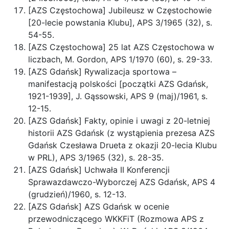
[AZS Częstochowa] Jubileusz w Częstochowie
[20-lecie powstania Klubu], APS 3/1965 (32), s.
54-55.
[AZS Częstochowa] 25 lat AZS Częstochowa w
liczbach, M. Gordon, APS 1/1970 (60), s. 29-33.
[AZS Gdańsk] Rywalizacja sportowa –
manifestacją polskości [początki AZS Gdańsk,
1921-1939], J. Gąssowski, APS 9 (maj)/1961, s.
12-15.
[AZS Gdańsk] Fakty, opinie i uwagi z 20-letniej
historii AZS Gdańsk (z wystąpienia prezesa AZS
Gdańsk Czesława Drueta z okazji 20-lecia Klubu
w PRL), APS 3/1965 (32), s. 28-35.
[AZS Gdańsk] Uchwała II Konferencji
Sprawazdawczo-Wyborczej AZS Gdańsk, APS 4
(grudzień)/1960, s. 12-13.
[AZS Gdańsk] AZS Gdańsk w ocenie
przewodniczącego WKKFiT (Rozmowa APS z