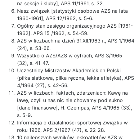
na sekcje i kluby], APS 11/1961, s. 32.
Nasz związek [statystyki osobowe AZS na lata
1960-1961], APS 12/1962, s. 5-6.
Ogólny stan zasięgu organizacyjnego AZS [1961-
1962], APS 15 /1962, s. 54-59.
AZS w liczbach na dzień 31.XII.1963 r., APS 1/1964
(24), s. 53-66.
Wszystko o AZS/AZS w cyfrach, APS 3/1965
(32), s. 41-47.
Uczestnicy Mistrzostw Akademickich Polski
(piłka siatkowa, piłka ręczna, lekka atletyka), APS
4/1964 (27), s. 42-56.
AZS w liczbach, faktach, zdarzeniach: Kawę na
ławę, czyli u nas nic nie chowamy pod sukno
[dane finansowe], H. Czempas, APS 4/1965 (33),
s. 5-9.
Informacja o działalności sportowej Związku w
roku 1966, APS 2/1967 (47), s. 22-28.
10 najlepszych wyników lekkoatletów AZS w