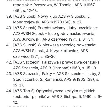
reportaż z Rzeszowa, W. Trzmiel, APS 1/1967
(46), s. 12-18.
[AZS Słupsk] Nowy klub AZS w Słupsku, J.
Mondrzejewski APS 1/1970 (60), s. 27.
[AZS Słupsk] Przedstawiamy kluby uczelniane:
AZS-WSN Słupsk – klub godny naśladowania,
A.W. Jurkowski, APS czerwiec 1971, s. 31-34.
[AZS Słupsk] W pierwszą rocznicę powstania:
AZS-WSN Słupsk, J. Krzysztofowicz, APS
czerwiec 1971, s. 35-36.
[AZS Szczecin] Fałszywa i prawdziwa cenzurka
AZS Szczecin, APS 3 (listopad)/1960, s. 15-19.
[AZS Szczecin] Fakty – AZS Szczecin – liczby, S.
Stadniczenko, S. Romański, APS 9/1965 (38), s.
15-37.
[AZS Toruń] Optymistyczna krytyka miękkich
(ostatnio) pierników, APS 3 (listopad)/1960, s. 9-
12.