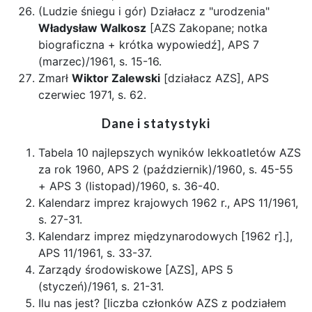
(Ludzie śniegu i gór) Działacz z "urodzenia"
Władysław Walkosz
[AZS Zakopane; notka
biograficzna + krótka wypowiedź], APS 7
(marzec)/1961, s. 15-16.
Zmarł
Wiktor Zalewski
[działacz AZS], APS
czerwiec 1971, s. 62.
Dane i statystyki
Tabela 10 najlepszych wyników lekkoatletów AZS
za rok 1960, APS 2 (październik)/1960, s. 45-55
+ APS 3 (listopad)/1960, s. 36-40.
Kalendarz imprez krajowych 1962 r., APS 11/1961,
s. 27-31.
Kalendarz imprez międzynarodowych [1962 r].],
APS 11/1961, s. 33-37.
Zarządy środowiskowe [AZS], APS 5
(styczeń)/1961, s. 21-31.
Ilu nas jest? [liczba członków AZS z podziałem