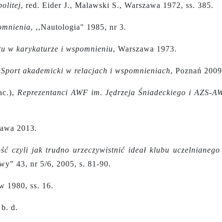
olitej
,
red. Eider J., Malawski S., Warszawa 1972, ss. 385.
omnienia
, ,,Nautologia" 1985, nr 3.
tu w karykaturze i wspomnieniu
, Warszawa 1973.
,
Sport akademicki w relacjach i wspomnieniach
, Poznań 2009
ac.),
Reprezentanci AWF im. Jędrzeja Śniadeckiego i AZS-A
zawa 2013.
ść czyli jak trudno urzeczywistnić ideał klubu uczelnianego
y” 43, nr 5/6, 2005, s. 81-90.
w 1980, ss. 16.
b. d.