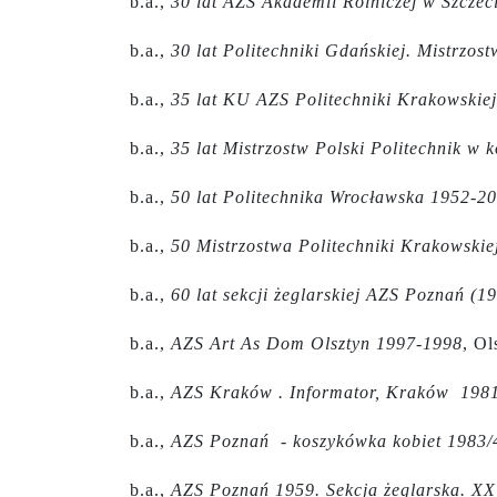
b.a.,
30 lat AZS Akademii Rolniczej w Szczec
b.a.,
30 lat Politechniki Gdańskiej. Mistrzos
b.a.,
35 lat KU AZS Politechniki Krakowskie
b.a.,
35 lat Mistrzostw Polski Politechnik w 
b.a.,
50 lat Politechnika Wrocławska 1952-2
b.a.,
50 Mistrzostwa Politechniki Krakowskie
b.a.,
60 lat sekcji żeglarskiej AZS Poznań (1
b.a.,
AZS Art As Dom Olsztyn 1997-1998
, Ol
b.a.,
AZS Kraków . Informator, Kraków 198
b.a.,
AZS Poznań - koszykówka kobiet 1983/
b.a.,
AZS Poznań 1959. Sekcja żeglarska. XXV 