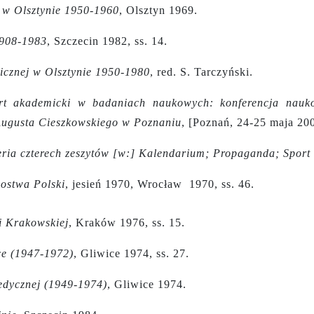
j w Olsztynie 1950-1960
, Olsztyn 1969.
1908-1983
, Szczecin 1982, ss. 14.
nicznej w Olsztynie 1950-1980
,
red. S. Tarczyński.
ort akademicki w badaniach naukowych: konferencja nauk
 Augusta Cieszkowskiego w Poznaniu
, [Poznań, 24-25 maja 20
eria czterech zeszytów [w:] Kalendarium; Propaganda; Spor
zostwa Polski
, jesień 1970, Wrocław 1970, ss. 46.
i Krakowskiej
, Kraków 1976, ss. 15.
ice (1947-1972)
, Gliwice 1974, ss. 27.
edycznej (1949-1974)
, Gliwice 1974.