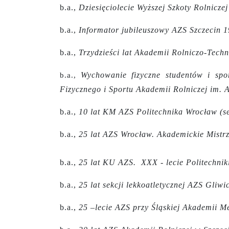
b.a.,
Dziesięciolecie Wyższej Szkoty Rolnicze
b.a.,
Informator jubileuszowy AZS Szczecin 
b.a.,
Trzydzieści lat Akademii Rolniczo-Tech
Wychowanie fizyczne studentów i sp
b.a.,
Fizycznego i Sportu Akademii Rolniczej im.
b.a.,
10 lat KM AZS Politechnika Wrocław (s
b.a.,
25 lat AZS Wrocław. Akademickie Mistr
b.a.,
25 lat KU AZS. XXX - lecie Politechnik
b.a.,
25 lat sekcji lekkoatletycznej AZS Gliw
b.a.,
25 –lecie AZS przy Śląskiej Akademii M