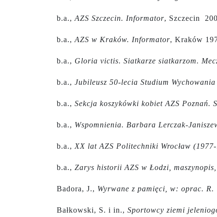
b.a.,
AZS Szczecin. Informator
, Szczecin 200
b.a.,
AZS w Kraków. Informator
, Kraków 197
b.a.,
Gloria victis. Siatkarze siatkarzom. Me
b.a.,
Jubileusz 50-lecia Studium Wychowania
b.a.,
Sekcja koszykówki kobiet AZS Poznań. 
b.a.,
Wspomnienia. Barbara Lerczak-Janiszew
b.a.,
XX lat AZS Politechniki Wrocław (1977-
b.a.,
Zarys historii AZS w Łodzi, maszynopis,
Badora, J.,
Wyrwane z pamięci, w: oprac. R.
Bałkowski, S. i in.,
Sportowcy ziemi jeleniog