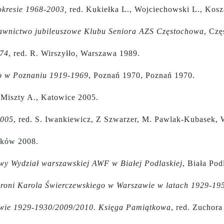
okresie 1968-2003,
red. Kukiełka L., Wojciechowski L., Kosz
awnictwo jubileuszowe Klubu Seniora AZS Częstochowa
, Czę
974
, red. R. Wirszyłło, Warszawa 1989.
go w Poznaniu 1919-1969
, Poznań 1970, Poznań 1970.
. Miszty A., Katowice 2005.
2005
, red. S. Iwankiewicz, Z Szwarzer, M. Pawlak-Kubasek,
aków 2008.
wy Wydział warszawskiej AWF w Białej Podlaskiej
, Biała Pod
roni Karola Świerczewskiego w Warszawie w latach 1929-19
wie 1929-1930/2009/2010. Księga Pamiątkowa
, red. Zuchor