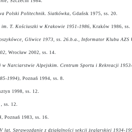
inie
, Szczecin 1984.
twa Polski Politechnik. Siatkówka
, Gdańsk 1975, ss. 20.
j im. T. Kościuszki w Krakowie 1951-1986
, Kraków 1986, ss. 
koszykówce, Gliwice 1973, ss. 26.b.a., Informator Klubu AZS 
002
, Wrocław 2002, ss. 14.
j w Narciarstwie Alpejskim. Centrum Sportu i Rekreacji 1953
985-1994)
, Poznań 1994, ss. 8.
sztyn 1998, ss. 12.
1
, ss. 12.
4
, Poznań 1983, ss. 16.
lat. Sprawozdanie z działalności sekcji żeglarskiej 1934-19