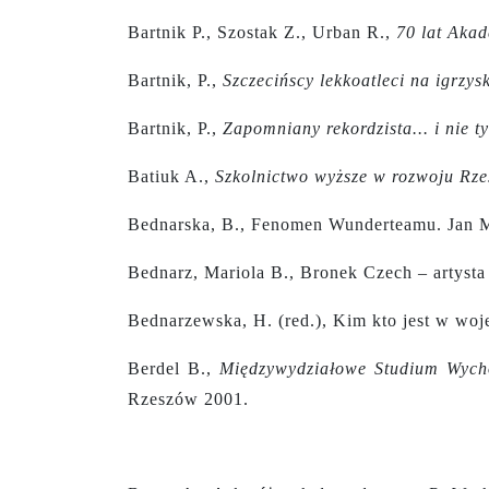
Bartnik P., Szostak Z., Urban R.,
70 lat Aka
Bartnik, P.,
Szczecińscy lekkoatleci na igrzy
Bartnik, P.,
Zapomniany rekordzista... i nie 
Batiuk A.,
Szkolnictwo wyższe w rozwoju Rz
Bednarska, B., Fenomen Wunderteamu. Jan M
Bednarz, Mariola B., Bronek Czech – artysta t
Bednarzewska, H. (red.), Kim kto jest w woj
Berdel B.,
Międzywydziałowe Studium Wycho
Rzeszów 2001.