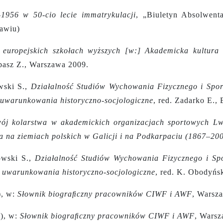
1956 w 50-cio lecie immatrykulacji
, „Biuletyn Absolwent
awiu)
 europejskich szkołach wyższych [w:] Akademicka kultura 
abasz Z., Warszawa 2009.
wski S.,
Działalność Studiów Wychowania Fizycznego i Spo
 – uwarunkowania historyczno-socjologiczne
, red. Zadarko E.,
ój kolarstwa w akademickich organizacjach sportowych L
wa na ziemiach polskich w Galicji i na Podkarpaciu (1867–200
owski S.,
Działalność Studiów Wychowania Fizycznego i Sp
I: uwarunkowania historyczno-socjologiczne
,
red. K. Obodyńsk
), w:
Słownik biograﬁczny pracowników CIWF i AWF
, Warsza
2), w:
Słownik biograﬁczny pracowników CIWF i AWF
, Warsza