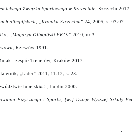
demickiego Związku Sportowego w Szczecinie
, Szczecin 2017.
skach olimpijskich, „Kronika Szczecina
” 24, 2005, s. 93-97.
tylko, „Magazyn Olimpijski PKOl
” 2010, nr 3.
eszowa
, Rzeszów 1991.
ulak i zespół Trenerów, Kraków 2017.
aternik, „Lider” 2011, 11-12, s. 28.
ewództwie lubelski
m?,
Lublin 2000.
wania Fizycznego i Sportu, [w:] Dzieje Wyższej Szkoły Pe