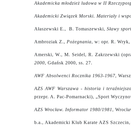
Akademicka młodzież ludowa w II Rzeczyposp
Akademicki Związek Morski. Materiały i wsp
Ałaszewski E., B. Tomaszewski,
Sławy spor
Ambroziak Z.,
Pożegnania
, w: opr. R. Wryk
Amerski, W., M. Seidel, R. Zakrzewski (opr
2000
, Gdańsk 2000, ss. 27.
AWF Absolwenci Rocznika 1963-1967
, Wars
AZS AWF Warszawa - historia i teraźniejszo
przepr. A. Pac-Pomarnacki), „Sport Wyczynow
AZS Wrocław. Informator 1980/1981
, Wrocła
b.a., Akademicki Klub Karate AZS Szczecin, 