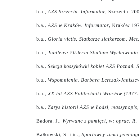
b.a.,
AZS Szczecin. Informator
, Szczecin 200
b.a.,
AZS w Kraków. Informator
, Kraków 197
b.a.,
Gloria victis. Siatkarze siatkarzom. Me
b.a.,
Jubileusz 50-lecia Studium Wychowania
b.a.,
Sekcja koszykówki kobiet AZS Poznań. 
b.a.,
Wspomnienia. Barbara Lerczak-Janiszew
b.a.,
XX lat AZS Politechniki Wrocław (1977-
b.a.,
Zarys historii AZS w Łodzi, maszynopis,
Badora, J.,
Wyrwane z pamięci, w: oprac. R.
Bałkowski, S. i in.,
Sportowcy ziemi jeleniog