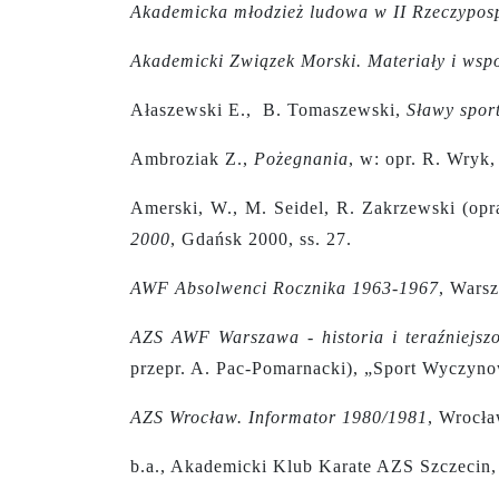
Akademicka młodzież ludowa w II Rzeczyposp
Akademicki Związek Morski. Materiały i wsp
Ałaszewski E., B. Tomaszewski,
Sławy spor
Ambroziak Z.,
Pożegnania
, w: opr. R. Wryk
Amerski, W., M. Seidel, R. Zakrzewski (opr
2000
, Gdańsk 2000, ss. 27.
AWF Absolwenci Rocznika 1963-1967
, Wars
AZS AWF Warszawa - historia i teraźniejszo
przepr. A. Pac-Pomarnacki), „Sport Wyczynow
AZS Wrocław. Informator 1980/1981
, Wrocła
b.a., Akademicki Klub Karate AZS Szczecin, 