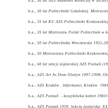
b.a.,
30 lat AZS Akademii Rolniczej w Szczec
b.a.,
30 lat Politechniki Gdańskiej. Mistrzos
b.a.,
35 lat KU AZS Politechniki Krakowskie
b.a.,
35 lat Mistrzostw Polski Politechnik w 
b.a.,
50 lat Politechnika Wrocławska 1952-2
b.a.,
50 Mistrzostwa Politechniki Krakowskie
b.a.,
60 lat sekcji żeglarskiej AZS Poznań (1
b.a.,
AZS Art As Dom Olsztyn 1997-1998
, Ol
b.a.,
AZS Kraków . Informator, Kraków 198
b.a.,
AZS Poznań - koszykówka kobiet 1983/
b.a.,
AZS Poznań 1959. Sekcja żeglarska. XXV 