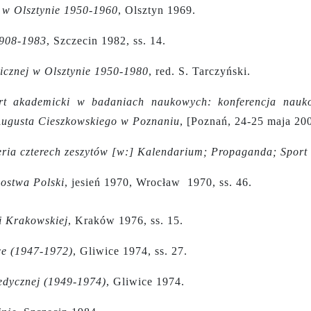
j w Olsztynie 1950-1960
, Olsztyn 1969.
1908-1983
, Szczecin 1982, ss. 14.
nicznej w Olsztynie 1950-1980
,
red. S. Tarczyński.
ort akademicki w badaniach naukowych: konferencja nauk
 Augusta Cieszkowskiego w Poznaniu
, [Poznań, 24-25 maja 20
eria czterech zeszytów [w:] Kalendarium; Propaganda; Spor
zostwa Polski
, jesień 1970, Wrocław 1970, ss. 46.
i Krakowskiej
, Kraków 1976, ss. 15.
ice (1947-1972)
, Gliwice 1974, ss. 27.
edycznej (1949-1974)
, Gliwice 1974.