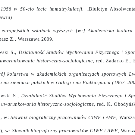
1956 w 50-cio lecie immatrykulacji
, „Biuletyn Absolwent
awiu)
 europejskich szkołach wyższych [w:] Akademicka kultura 
abasz Z., Warszawa 2009.
wski S.,
Działalność Studiów Wychowania Fizycznego i Spo
 – uwarunkowania historyczno-socjologiczne
, red. Zadarko E.,
ój kolarstwa w akademickich organizacjach sportowych L
wa na ziemiach polskich w Galicji i na Podkarpaciu (1867–200
owski S.,
Działalność Studiów Wychowania Fizycznego i Sp
I: uwarunkowania historyczno-socjologiczne
,
red. K. Obodyńsk
), w:
Słownik biograﬁczny pracowników CIWF i AWF
, Warsza
2), w:
Słownik biograﬁczny pracowników CIWF i AWF
, Warsza