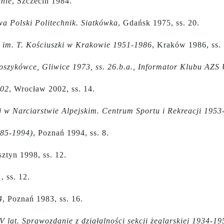
inie
, Szczecin 1984.
twa Polski Politechnik. Siatkówka
, Gdańsk 1975, ss. 20.
j im. T. Kościuszki w Krakowie 1951-1986
, Kraków 1986, ss. 
koszykówce, Gliwice 1973, ss. 26.b.a., Informator Klubu AZS 
002
, Wrocław 2002, ss. 14.
j w Narciarstwie Alpejskim. Centrum Sportu i Rekreacji 1953
985-1994)
, Poznań 1994, ss. 8.
sztyn 1998, ss. 12.
1
, ss. 12.
4
, Poznań 1983, ss. 16.
lat. Sprawozdanie z działalności sekcji żeglarskiej 1934-19