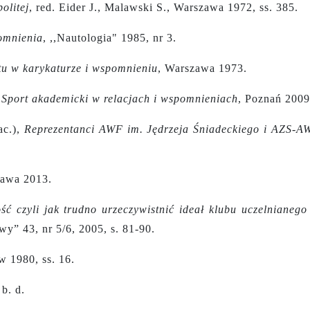
olitej
,
red. Eider J., Malawski S., Warszawa 1972, ss. 385.
omnienia
, ,,Nautologia" 1985, nr 3.
tu w karykaturze i wspomnieniu
, Warszawa 1973.
,
Sport akademicki w relacjach i wspomnieniach
, Poznań 2009
ac.),
Reprezentanci AWF im. Jędrzeja Śniadeckiego i AZS-A
zawa 2013.
ść czyli jak trudno urzeczywistnić ideał klubu uczelnianego
y” 43, nr 5/6, 2005, s. 81-90.
w 1980, ss. 16.
b. d.