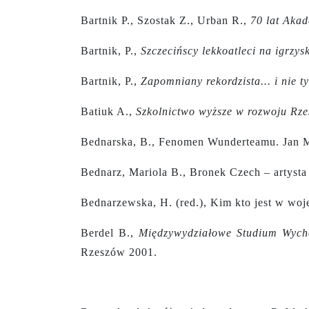
Bartnik P., Szostak Z., Urban R.,
70 lat Aka
Bartnik, P.,
Szczecińscy lekkoatleci na igrzy
Bartnik, P.,
Zapomniany rekordzista... i nie 
Batiuk A.,
Szkolnictwo wyższe w rozwoju Rz
Bednarska, B., Fenomen Wunderteamu. Jan M
Bednarz, Mariola B., Bronek Czech – artysta t
Bednarzewska, H. (red.), Kim kto jest w woj
Berdel B.,
Międzywydziałowe Studium Wycho
Rzeszów 2001.