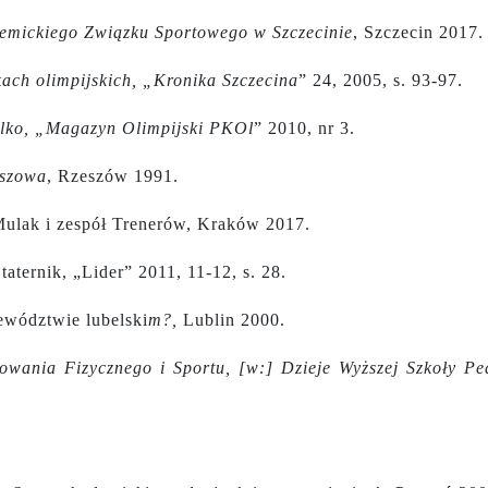
demickiego Związku Sportowego w Szczecinie
, Szczecin 2017.
skach olimpijskich, „Kronika Szczecina
” 24, 2005, s. 93-97.
tylko, „Magazyn Olimpijski PKOl
” 2010, nr 3.
eszowa
, Rzeszów 1991.
ulak i zespół Trenerów, Kraków 2017.
aternik, „Lider” 2011, 11-12, s. 28.
ewództwie lubelski
m?,
Lublin 2000.
wania Fizycznego i Sportu, [w:] Dzieje Wyższej Szkoły Pe