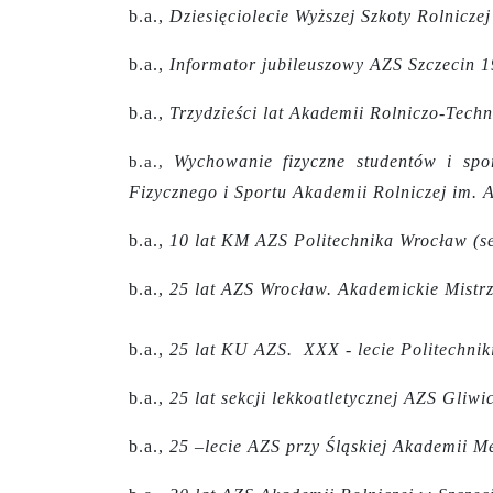
b.a.,
Dziesięciolecie Wyższej Szkoty Rolnicze
b.a.,
Informator jubileuszowy AZS Szczecin 
b.a.,
Trzydzieści lat Akademii Rolniczo-Tech
Wychowanie fizyczne studentów i sp
b.a.,
Fizycznego i Sportu Akademii Rolniczej im.
b.a.,
10 lat KM AZS Politechnika Wrocław (s
b.a.,
25 lat AZS Wrocław. Akademickie Mistr
b.a.,
25 lat KU AZS. XXX - lecie Politechnik
b.a.,
25 lat sekcji lekkoatletycznej AZS Gliw
b.a.,
25 –lecie AZS przy Śląskiej Akademii M