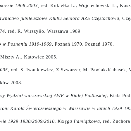
okresie 1968-2003,
red. Kukiełka L., Wojciechowski L., Kosz
awnictwo jubileuszowe Klubu Seniora AZS Częstochowa
, Czę
974
, red. R. Wirszyłło, Warszawa 1989.
go w Poznaniu 1919-1969
, Poznań 1970, Poznań 1970.
. Miszty A., Katowice 2005.
2005
, red. S. Iwankiewicz, Z Szwarzer, M. Pawlak-Kubasek,
aków 2008.
wy Wydział warszawskiej AWF w Białej Podlaskiej
, Biała Pod
roni Karola Świerczewskiego w Warszawie w latach 1929-19
wie 1929-1930/2009/2010. Księga Pamiątkowa
, red. Zuchor