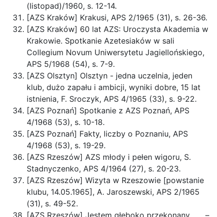
(listopad)/1960, s. 12-14.
[AZS Kraków] Krakusi, APS 2/1965 (31), s. 26-36.
[AZS Kraków] 60 lat AZS: Uroczysta Akademia w
Krakowie. Spotkanie Azetesiaków w sali
Collegium Novum Uniwersytetu Jagiellońskiego,
APS 5/1968 (54), s. 7-9.
[AZS Olsztyn] Olsztyn - jedna uczelnia, jeden
klub, dużo zapału i ambicji, wyniki dobre, 15 lat
istnienia, F. Sroczyk, APS 4/1965 (33), s. 9-22.
[AZS Poznań] Spotkanie z AZS Poznań, APS
4/1968 (53), s. 10-18.
[AZS Poznań] Fakty, liczby o Poznaniu, APS
4/1968 (53), s. 19-29.
[AZS Rzeszów] AZS młody i pełen wigoru, S.
Stadnyczenko, APS 4/1964 (27), s. 20-23.
[AZS Rzeszów] Wizyta w Rzeszowie [powstanie
klubu, 14.05.1965], A. Jaroszewski, APS 2/1965
(31), s. 49-52.
[AZS Rzeszów] Jestem głęboko przekonany . . . –