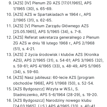
[AZS] [IV] Plenum ZG AZS [17.01.1965], APS
1/1965 (30), s. 65-69.
[AZS] AZS w Spartakiadach w 1964 r., APS
2/1965 (31), s. 62-65.
[AZS] [V] Plenum Zarządu Głównego AZS
[25.05.1965], APS 5/1965 (34), s. 7-8.
[AZS] Referat sekretarza generalnego z Plenum
ZG AZS w dniu 18 lutego 1968 r., APS 2/1968
(51), s. 4-21.
[AZS] Z życia środowisk i klubów AZS (Kronika
AZS), APS 2/1965 (31), s. 54-61; APS 3/1965 (32),
s. 59-61; APS 4/1965 (33), s. 48-49, APS 5/1965
(34), s. 59-60.
[AZS] Nasz jubileusz: 60-lecie AZS [program
obchodów 1968], APS 1/1968 (50), s. 52-54.
[AZS Bydgoszcz] Wizyta w W.S.I., S.
Stadniczenko, APS 5-6/1964 (28-29), s. 19-20.
[AZS Bydgoszcz] Narodziny nowego klubu
[24.03.1965], (J.S.) APS 4/1965 (33), s. 40-41.