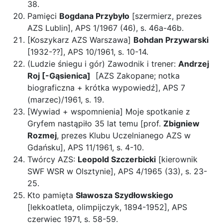
38.
Pamięci
Bogdana Przybyło
[szermierz, prezes
AZS Lublin], APS 1/1967 (46), s. 46a-46b.
[Koszykarz AZS Warszawa]
Bohdan Przywarski
[1932-??], APS 10/1961, s. 10-14.
(Ludzie śniegu i gór) Zawodnik i trener:
Andrzej
Roj [-Gąsienica]
[AZS Zakopane; notka
biograficzna + krótka wypowiedź], APS 7
(marzec)/1961, s. 19.
[Wywiad + wspomnienia] Moje spotkanie z
Gryfem nastąpiło 35 lat temu [prof.
Zbigniew
Rozmej
, prezes Klubu Uczelnianego AZS w
Gdańsku], APS 11/1961, s. 4-10.
Twórcy AZS:
Leopold Szczerbicki
[kierownik
SWF WSR w Olsztynie], APS 4/1965 (33), s. 23-
25.
Kto pamięta
Sławosza Szydłowskiego
[lekkoatleta, olimpijczyk, 1894-1952], APS
czerwiec 1971, s. 58-59.