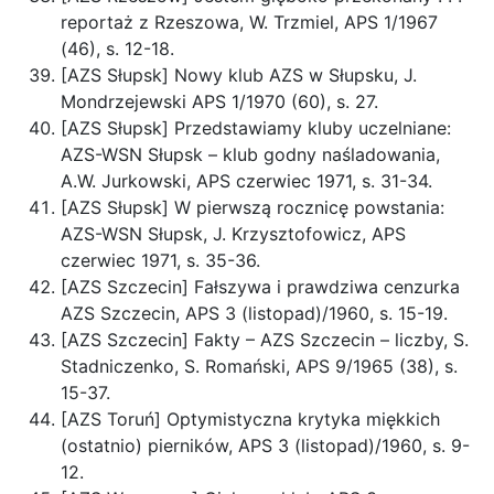
reportaż z Rzeszowa, W. Trzmiel, APS 1/1967
(46), s. 12-18.
[AZS Słupsk] Nowy klub AZS w Słupsku, J.
Mondrzejewski APS 1/1970 (60), s. 27.
[AZS Słupsk] Przedstawiamy kluby uczelniane:
AZS-WSN Słupsk – klub godny naśladowania,
A.W. Jurkowski, APS czerwiec 1971, s. 31-34.
[AZS Słupsk] W pierwszą rocznicę powstania:
AZS-WSN Słupsk, J. Krzysztofowicz, APS
czerwiec 1971, s. 35-36.
[AZS Szczecin] Fałszywa i prawdziwa cenzurka
AZS Szczecin, APS 3 (listopad)/1960, s. 15-19.
[AZS Szczecin] Fakty – AZS Szczecin – liczby, S.
Stadniczenko, S. Romański, APS 9/1965 (38), s.
15-37.
[AZS Toruń] Optymistyczna krytyka miękkich
(ostatnio) pierników, APS 3 (listopad)/1960, s. 9-
12.