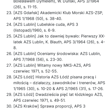
Bolesławem Dymelem), W. Duński, APS 3/1964
(26), s. 11-15.
[AZS Gdańsk] Akademicki Klub Morski AZS-ZSP,
APS 1/1968 (50), s. 38-40.
[AZS Lublin] Lubelskie cuda, APS 3
(listopad)/1960, s. 6-9.
[AZS Lublin] Jak to dawniej bywało: Pierwszy XX-
latek AZS Lublin, K. Blauth, APS 3/1964 (26), s. 4-
8.
[AZS Lublin] Oceniamy środowiska: AZS Lublin,
APS 7/1968 (56), s. 23-30.
[AZS Lublin] Witamy nowy MKS-AZS, APS
czerwiec 1971, s. 52-55.
[AZS Łódź] Historia AZS Łódź pisana pracą i
miłością – działaczy, zawodników i trenerów, APS
1/1965 (30), s. 10-20 & APS 2/1965 (31), s. 17-26.
[AZS Łódź] Dwadzieścia pięć lat łódzkiego AZS,
APS czerwiec 1971, s. 49-51.
[AZS Kraków] Sprawa proporcji, APS 3