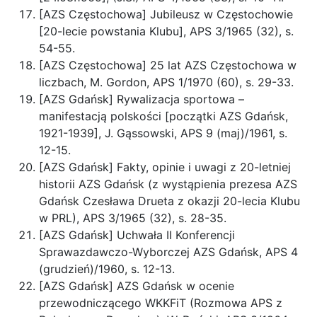
[AZS Częstochowa] Jubileusz w Częstochowie
[20-lecie powstania Klubu], APS 3/1965 (32), s.
54-55.
[AZS Częstochowa] 25 lat AZS Częstochowa w
liczbach, M. Gordon, APS 1/1970 (60), s. 29-33.
[AZS Gdańsk] Rywalizacja sportowa –
manifestacją polskości [początki AZS Gdańsk,
1921-1939], J. Gąssowski, APS 9 (maj)/1961, s.
12-15.
[AZS Gdańsk] Fakty, opinie i uwagi z 20-letniej
historii AZS Gdańsk (z wystąpienia prezesa AZS
Gdańsk Czesława Drueta z okazji 20-lecia Klubu
w PRL), APS 3/1965 (32), s. 28-35.
[AZS Gdańsk] Uchwała II Konferencji
Sprawazdawczo-Wyborczej AZS Gdańsk, APS 4
(grudzień)/1960, s. 12-13.
[AZS Gdańsk] AZS Gdańsk w ocenie
przewodniczącego WKKFiT (Rozmowa APS z