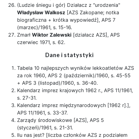
(Ludzie śniegu i gór) Działacz z "urodzenia"
Władysław Walkosz
[AZS Zakopane; notka
biograficzna + krótka wypowiedź], APS 7
(marzec)/1961, s. 15-16.
Zmarł
Wiktor Zalewski
[działacz AZS], APS
czerwiec 1971, s. 62.
Dane i statystyki
Tabela 10 najlepszych wyników lekkoatletów AZS
za rok 1960, APS 2 (październik)/1960, s. 45-55
+ APS 3 (listopad)/1960, s. 36-40.
Kalendarz imprez krajowych 1962 r., APS 11/1961,
s. 27-31.
Kalendarz imprez międzynarodowych [1962 r].],
APS 11/1961, s. 33-37.
Zarządy środowiskowe [AZS], APS 5
(styczeń)/1961, s. 21-31.
Ilu nas jest? [liczba członków AZS z podziałem