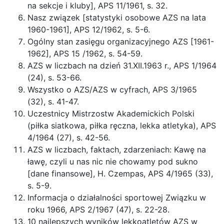
na sekcje i kluby], APS 11/1961, s. 32.
Nasz związek [statystyki osobowe AZS na lata
1960-1961], APS 12/1962, s. 5-6.
Ogólny stan zasięgu organizacyjnego AZS [1961-
1962], APS 15 /1962, s. 54-59.
AZS w liczbach na dzień 31.XII.1963 r., APS 1/1964
(24), s. 53-66.
Wszystko o AZS/AZS w cyfrach, APS 3/1965
(32), s. 41-47.
Uczestnicy Mistrzostw Akademickich Polski
(piłka siatkowa, piłka ręczna, lekka atletyka), APS
4/1964 (27), s. 42-56.
AZS w liczbach, faktach, zdarzeniach: Kawę na
ławę, czyli u nas nic nie chowamy pod sukno
[dane finansowe], H. Czempas, APS 4/1965 (33),
s. 5-9.
Informacja o działalności sportowej Związku w
roku 1966, APS 2/1967 (47), s. 22-28.
10 najlepszych wyników lekkoatletów AZS w