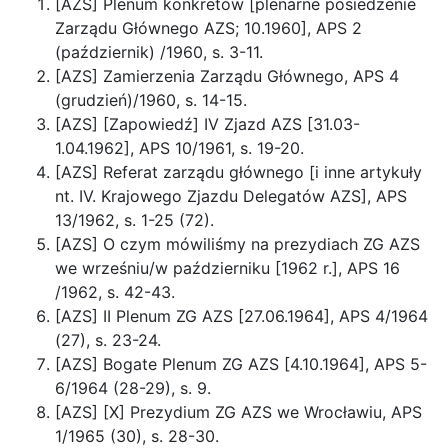
[AZS] Plenum konkretów [plenarne posiedzenie
Zarządu Głównego AZS; 10.1960], APS 2
(październik) /1960, s. 3-11.
[AZS] Zamierzenia Zarządu Głównego, APS 4
(grudzień)/1960, s. 14-15.
[AZS] [Zapowiedź] IV Zjazd AZS [31.03-
1.04.1962], APS 10/1961, s. 19-20.
[AZS] Referat zarządu głównego [i inne artykuły
nt. IV. Krajowego Zjazdu Delegatów AZS], APS
13/1962, s. 1-25 (72).
[AZS] O czym mówiliśmy na prezydiach ZG AZS
we wrześniu/w październiku [1962 r.], APS 16
/1962, s. 42-43.
[AZS] II Plenum ZG AZS [27.06.1964], APS 4/1964
(27), s. 23-24.
[AZS] Bogate Plenum ZG AZS [4.10.1964], APS 5-
6/1964 (28-29), s. 9.
[AZS] [X] Prezydium ZG AZS we Wrocławiu, APS
1/1965 (30), s. 28-30.