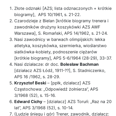
Złote odznaki [AZS; lista odznaczonych + krótkie
biogramy], APS 10/1961, s. 21-22.
Czarodzieje z Bielan [krótkie biogramy trenera i
zawodników drużyny koszykówki AZS AWF
Warszawa], S. Romański, APS 14/1962, s. 21-24.
Nasi zawodnicy w barwach olimpijskich: lekka
atletyka, koszykówka, szermierka, wioślarstwo
siatkówka-kobiety, podnoszenie ciężarów
[krótkie biogramy], APS 5-6/1964 (28-29), 33-37.
Nasi działacze: dr doc.
Bolesław Bachman
[działacz AZS Łódź, 1911-??], S. Stadniczenko,
APS 16 /1962, s. 28-29.
Krzysztof Beski
– [ppłk, działacz] AZS
Częstochowa: „Odpowiedź żołnierza”, APS
3/1968 (52), s. 15-16.
Edward Cichy
– [działacz] AZS Toruń: „Raz na 20
lat”, APS 3/1968 (52), s. 10-14.
(Ludzie śniegu i gór) Trener, zawodnik, działacz: