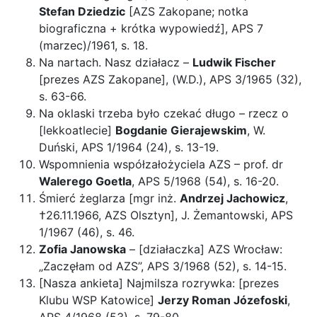
Stefan Dziedzic
[AZS Zakopane; notka
biograficzna + krótka wypowiedź], APS 7
(marzec)/1961, s. 18.
Na nartach. Nasz działacz –
Ludwik Fischer
[prezes AZS Zakopane], (W.D.), APS 3/1965 (32),
s. 63-66.
Na oklaski trzeba było czekać długo – rzecz o
[lekkoatlecie]
Bogdanie Gierajewskim
, W.
Duński, APS 1/1964 (24), s. 13-19.
Wspomnienia współzałożyciela AZS – prof. dr
Walerego Goetla
, APS 5/1968 (54), s. 16-20.
Śmierć żeglarza [mgr inż.
Andrzej Jachowicz
,
†26.11.1966, AZS Olsztyn], J. Żemantowski, APS
1/1967 (46), s. 46.
Zofia Janowska
– [działaczka] AZS Wrocław:
„Zaczęłam od AZS”, APS 3/1968 (52), s. 14-15.
[Nasza ankieta] Najmilsza rozrywka: [prezes
Klubu WSP Katowice]
Jerzy Roman Józefoski
,