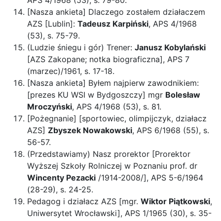
APS 4/1968 (53), s. 79-80.
[Nasza ankieta] Dlaczego zostałem działaczem
AZS [Lublin]:
Tadeusz Karpiński
, APS 4/1968
(53), s. 75-79.
(Ludzie śniegu i gór) Trener:
Janusz Kobylański
[AZS Zakopane; notka biograficzna], APS 7
(marzec)/1961, s. 17-18.
[Nasza ankieta] Byłem najpierw zawodnikiem:
[prezes KU WSI w Bydgoszczy] mgr
Bolesław
Mroczyński
, APS 4/1968 (53), s. 81.
[Pożegnanie] [sportowiec, olimpijczyk, działacz
AZS]
Zbyszek Nowakowski
, APS 6/1968 (55), s.
56-57.
(Przedstawiamy) Nasz prorektor [Prorektor
Wyższej Szkoły Rolniczej w Poznaniu prof. dr
Wincenty Pezacki
/1914-2008/], APS 5-6/1964
(28-29), s. 24-25.
Pedagog i działacz AZS [mgr.
Wiktor Piątkowski
,
Uniwersytet Wrocławski], APS 1/1965 (30), s. 35-