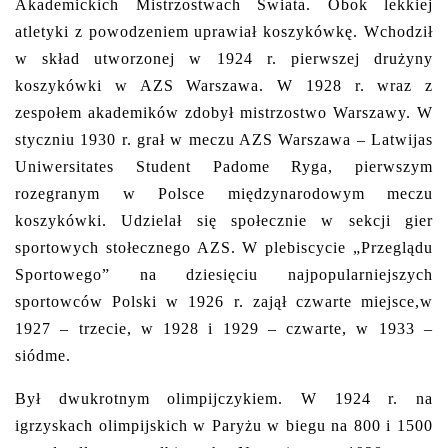
Akademickich Mistrzostwach Świata. Obok lekkiej
atletyki z powodzeniem uprawiał koszykówkę. Wchodził
w skład utworzonej w 1924 r. pierwszej drużyny
koszykówki w AZS Warszawa. W 1928 r. wraz z
zespołem akademików zdobył mistrzostwo Warszawy. W
styczniu 1930 r. grał w meczu AZS Warszawa – Latwijas
Uniwersitates Student Padome Ryga, pierwszym
rozegranym w Polsce międzynarodowym meczu
koszykówki. Udzielał się społecznie w sekcji gier
sportowych stołecznego AZS. W plebiscycie „Przeglądu
Sportowego” na dziesięciu najpopularniejszych
sportowców Polski w 1926 r. zajął czwarte miejsce,w
1927 – trzecie, w 1928 i 1929 – czwarte, w 1933 –
siódme.
Był dwukrotnym olimpijczykiem. W 1924 r. na
igrzyskach olimpijskich w Paryżu w biegu na 800 i 1500