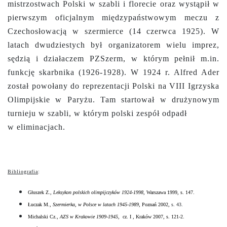
mistrzostwach Polski w szabli i florecie oraz wystąpił w
pierwszym oficjalnym międzypaństwowym meczu z
Czechosłowacją w szermierce (14 czerwca 1925). W
latach dwudziestych był organizatorem wielu imprez,
sędzią i działaczem PZSzerm, w którym pełnił m.in.
funkcję skarbnika (1926-1928).
W 1924 r. Alfred Ader
został powołany do reprezentacji Polski na VIII Igrzyska
Olimpijskie w Paryżu. Tam startował w drużynowym
turnieju w szabli, w którym polski zespół odpadł
w eliminacjach.
Bibliografia
:
Głuszek Z.,
Leksykon polskich olimpijczyków 1924-1998
, Warszawa 1999, s. 147.
Łuczak M.,
Szermierka, w Polsce w latach 1945-1989
, Poznań 2002,
s. 43.
Michalski Cz.,
AZS w Krakowie 1909-1945
, cz. I , Kraków 2007, s. 121-2.