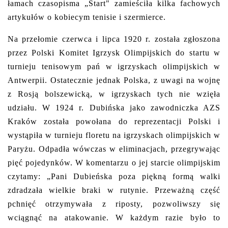
łamach czasopisma „Start" zamieściła kilka fachowych
artykułów o kobiecym tenisie i szermierce.
Na przełomie czerwca i lipca 1920 r. została zgłoszona
przez Polski Komitet Igrzysk Olimpijskich do startu w
turnieju tenisowym pań w igrzyskach olimpijskich w
Antwerpii. Ostatecznie jednak Polska, z uwagi na wojnę
z Rosją bolszewicką, w igrzyskach tych nie wzięła
udziału. W 1924 r. Dubińska jako zawodniczka AZS
Kraków została powołana do reprezentacji Polski i
wystąpiła w turnieju floretu na igrzyskach olimpijskich w
Paryżu. Odpadła wówczas w eliminacjach, przegrywając
pięć pojedynków. W komentarzu o jej starcie olimpijskim
czytamy: „Pani Dubieńska poza piękną formą walki
zdradzała wielkie braki w rutynie. Przeważną część
pchnięć otrzymywała z riposty, pozwoliwszy się
wciągnąć na atakowanie. W każdym razie było to