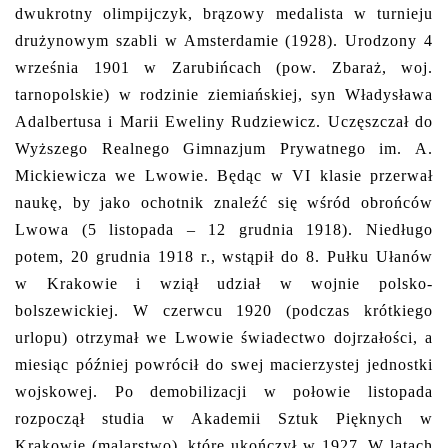
dwukrotny olimpijczyk, brązowy medalista w turnieju
drużynowym szabli w Amsterdamie (1928). Urodzony 4
września 1901 w Zarubińcach (pow. Zbaraż, woj.
tarnopolskie) w rodzinie ziemiańskiej, syn Władysława
Adalbertusa i Marii Eweliny Rudziewicz. Uczęszczał do
Wyższego Realnego Gimnazjum Prywatnego im. A.
Mickiewicza we Lwowie. Będąc w VI klasie przerwał
naukę, by jako ochotnik znaleźć się wśród obrońców
Lwowa (5 listopada – 12 grudnia 1918). Niedługo
potem, 20 grudnia 1918 r., wstąpił do 8. Pułku Ułanów
w Krakowie i wziął udział w wojnie polsko-
bolszewickiej. W czerwcu 1920 (podczas krótkiego
urlopu) otrzymał we Lwowie świadectwo dojrzałości, a
miesiąc później powrócił do swej macierzystej jednostki
wojskowej. Po demobilizacji w połowie listopada
rozpoczął studia w Akademii Sztuk Pięknych w
Krakowie (malarstwo), które ukończył w 1927. W latach