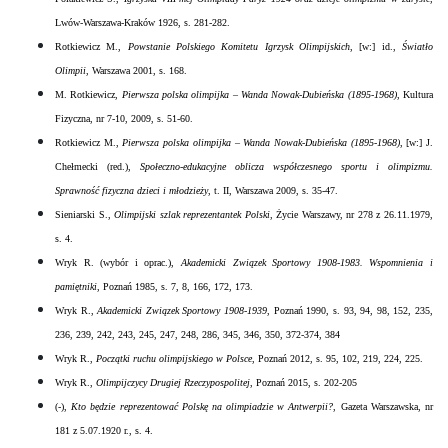
Lwów-Warszawa-Kraków 1926, s. 281-282.
Rotkiewicz M.,
Powstanie Polskiego Komitetu Igrzysk Olimpijskich
, [w:] id.,
Światło
Olimpii
, Warszawa 2001, s. 168.
M. Rotkiewicz,
Pierwsza polska olimpijka – Wanda Nowak-Dubieńska (1895-1968)
, Kultura
Fizyczna, nr 7-10, 2009, s. 51-60.
Rotkiewicz M.,
Pierwsza polska olimpijka – Wanda Nowak-Dubieńska (1895-1968)
, [w:] J.
Chełmecki (red.),
Społeczno-edukacyjne oblicza współczesnego sportu i olimpizmu.
Sprawność fizyczna dzieci
i m
łodzieży
, t. II, Warszawa 2009, s. 35-47.
Sieniarski S.,
Olimpijski szlak reprezentantek Polski
, Życie Warszawy, nr 278 z 26.11.1979,
s. 4.
Wryk R. (wybór i oprac.),
Akademicki Związek Sportowy 1908-1983. Wspomnienia i
pamiętniki
, Poznań 1985, s. 7, 8, 166, 172, 173.
Wryk R.,
Akademicki Związek Sportowy 1908-1939
, Poznań 1990, s. 93, 94, 98, 152, 235,
236, 239, 242, 243, 245, 247, 248, 286, 345, 346, 350, 372-374, 384
Wryk R.,
Początki ruchu olimpijskiego w Polsce
, Poznań 2012, s. 95, 102, 219, 224, 225.
Wryk R.,
Olimpijczycy Drugiej Rzeczypospolitej
, Poznań 2015, s. 202-205
(-),
Kto będzie reprezentować Polskę na olimpiadzie w Antwerpii?
, Gazeta Warszawska, nr
181 z 5.07.1920 r., s. 4.