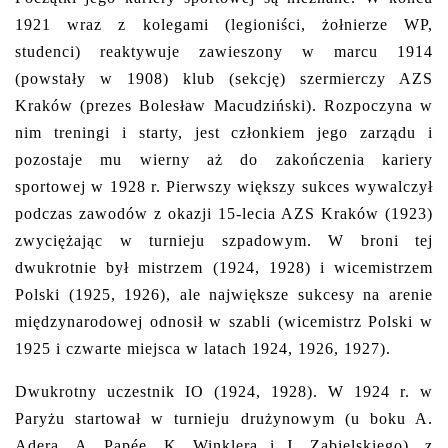
1921 wraz z kolegami (legioniści, żołnierze WP,
studenci) reaktywuje zawieszony w marcu 1914
(powstały w 1908) klub (sekcję) szermierczy AZS
Kraków (prezes Bolesław Macudziński). Rozpoczyna w
nim treningi i starty, jest członkiem jego zarządu i
pozostaje mu wierny aż do zakończenia kariery
sportowej w 1928 r. Pierwszy większy sukces wywalczył
podczas zawodów z okazji 15-lecia AZS Kraków (1923)
zwyciężając w turnieju szpadowym. W broni tej
dwukrotnie był mistrzem (1924, 1928) i wicemistrzem
Polski (1925, 1926), ale największe sukcesy na arenie
międzynarodowej odnosił w szabli (wicemistrz Polski w
1925 i czwarte miejsca w latach 1924, 1926, 1927).
Dwukrotny uczestnik IO (1924, 1928). W 1924 r. w
Paryżu startował w turnieju drużynowym (u boku A.
Adera, A. Papée, K. Winklera i J. Zabielskiego), z