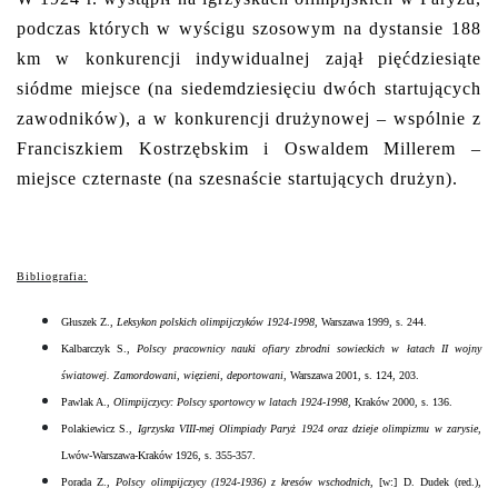
podczas których w wyścigu szosowym na dystansie 188
km w konkurencji indywidualnej zajął pięćdziesiąte
siódme miejsce (na siedemdziesięciu dwóch startujących
zawodników), a w konkurencji drużynowej – wspólnie z
Franciszkiem Kostrzębskim i Oswaldem Millerem –
miejsce czternaste (na szesnaście startujących drużyn).
Bibliografia:
Głuszek Z.,
Leksykon polskich olimpijczyków 1924-1998
, Warszawa 1999, s. 244.
Kalbarczyk S.,
Polscy pracownicy nauki ofiary zbrodni sowieckich w łatach II wojny
światowej. Zamordowani, więzieni, deportowani
, Warszawa 2001, s. 124, 203.
Pawlak A.,
Olimpijczycy: Polscy sportowcy w latach 1924-1998
, Kraków 2000, s. 136.
Polakiewicz S.,
Igrzyska VIII-mej Olimpiady Paryż 1924 oraz dzieje olimpizmu w zarysie
,
Lwów-Warszawa-Kraków 1926, s. 355-357.
Porada Z.,
Polscy olimpijczycy (1924-1936) z kresów wschodnich
, [w:] D. Dudek (red.),