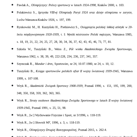
Pawlak A.,
Olimpijczycy: Polscy sportowcy w latach 1924-1998
, Kraków 2000, s. 103.
Polakiewicz S.,
Igrzyska VIII-ej Olimpiady Paryż 1924 oraz dzieje olimpizmu w zarysie
,
Lwów-Warszawa-Kraków 1926, s. 197, 199.
Rynkowski M., H. Kurzyński H., Pietkiewicz S.,
Osiągnięcia polskiej lekkiej atletyki w 20-
leciu międzywojennym 1920-1939
, t. I:
Wyniki mistrzostw Polski mężczyzn
, Warszawa 1985,
s. 18, 19, 21, 22, 24, 25, 27, 28, 30, 34, 36, 37, 42, 43, 45, 46, 73, 77, 81.
Szkiela W., Tuszyński B., Weiss Z.,
Pół wieku Akademickiego Związku Sportowego
,
Warszawa 1962, s. 38, 39, 49, 222-228, 234, 236, 237, 341, 357.
Szymczak R.,
Mundur i dres
, Sportowiec, nr 24, 10.07.1980, nr 24, s. 10, 12.
Tuszyński B.,
Księga sportowców polskich ofiar II wojny światowej 1939-1945
, Warszawa
1999, s. 107-108.
Wryk R.,
Akademicki Związek Sportowy 1908-1939
, Poznań 1990, s. 151, 195, 199, 200,
348, 350, 358, 359, 362, 363, 365.
Wryk R.,
Straty osobowe Akademickiego Związku Sportowego w latach II wojny światowej
1939-1945
, Poznań 1991, s. 25, 51, 98.
Wryk R., [w:] Wychowanie Fizyczne i Sport, nr 3/1996, s. 118-119.
Wryk R., [w:]
Słownik WF
, 1996, z. 3, s. 118-119.
Wryk R.,
Olimpijczycy Drugiej Rzeczypospolitej
, Poznań 2015, s. 262-4.