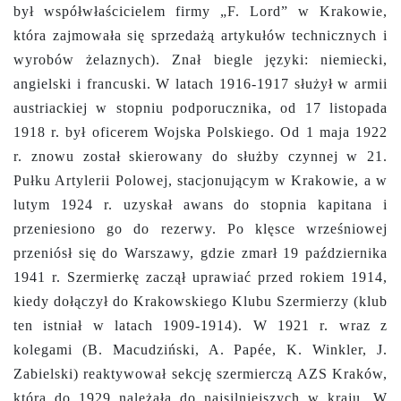
był współwłaścicielem firmy „F. Lord” w Krakowie,
która zajmowała się sprzedażą artykułów technicznych i
wyrobów żelaznych). Znał biegle języki: niemiecki,
angielski i francuski. W latach 1916-1917 służył w armii
austriackiej w stopniu podporucznika, od 17 listopada
1918 r. był oficerem Wojska Polskiego. Od 1 maja 1922
r. znowu został skierowany do służby czynnej w 21.
Pułku Artylerii Polowej, stacjonującym w Krakowie, a w
lutym 1924 r. uzyskał awans do stopnia kapitana i
przeniesiono go do rezerwy. Po klęsce wrześniowej
przeniósł się do Warszawy, gdzie zmarł 19 października
1941 r. Szermierkę zaczął uprawiać przed rokiem 1914,
kiedy dołączył do Krakowskiego Klubu Szermierzy (klub
ten istniał w latach 1909-1914). W 1921 r. wraz z
kolegami (B. Macudziński, A. Papée, K. Winkler, J.
Zabielski) reaktywował sekcję szermierczą AZS Kraków,
która do 1929 należała do najsilniejszych w kraju. W