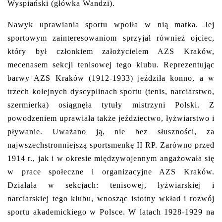
Wyspiański (główka Wandzi).
Nawyk uprawiania sportu wpoiła w nią matka. Jej
sportowym zainteresowaniom sprzyjał również ojciec,
który był członkiem założycielem AZS Kraków,
mecenasem sekcji tenisowej tego klubu. Reprezentując
barwy AZS Kraków (1912-1933) jeździła konno, a w
trzech kolejnych dyscyplinach sportu (tenis, narciarstwo,
szermierka) osiągnęła tytuły mistrzyni Polski. Z
powodzeniem uprawiała także jeździectwo, łyżwiarstwo i
pływanie. Uważano ją, nie bez słuszności, za
najwszechstronniejszą sportsmenkę II RP. Zarówno przed
1914 r., jak i w okresie międzywojennym angażowała się
w prace społeczne i organizacyjne AZS Kraków.
Działała w sekcjach: tenisowej, łyżwiarskiej i
narciarskiej tego klubu, wnosząc istotny wkład i rozwój
sportu akademickiego w Polsce. W latach 1928-1929 na