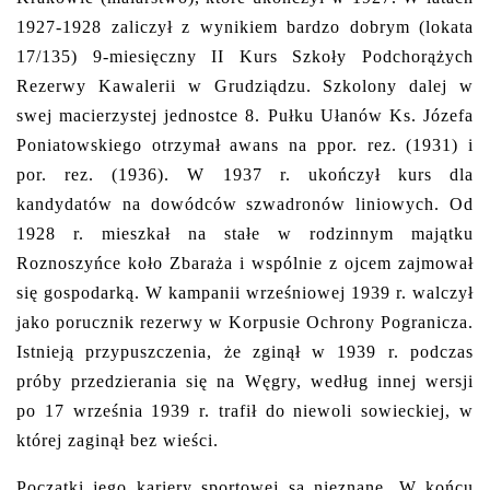
1927-1928 zaliczył z wynikiem bardzo dobrym (lokata
17/135) 9-miesięczny II Kurs Szkoły Podchorążych
Rezerwy Kawalerii w Grudziądzu. Szkolony dalej w
swej macierzystej jednostce 8. Pułku Ułanów Ks. Józefa
Poniatowskiego otrzymał awans na ppor. rez. (1931) i
por. rez. (1936). W 1937 r. ukończył kurs dla
kandydatów na dowódców szwadronów liniowych. Od
1928 r. mieszkał na stałe w rodzinnym majątku
Roznoszyńce koło Zbaraża i wspólnie z ojcem zajmował
się gospodarką. W kampanii wrześniowej 1939 r. walczył
jako porucznik rezerwy w Korpusie Ochrony Pogranicza.
Istnieją przypuszczenia, że zginął w 1939 r. podczas
próby przedzierania się na Węgry, według innej wersji
po 17 września 1939 r. trafił do niewoli sowieckiej, w
której zaginął bez wieści.
Początki jego kariery sportowej są nieznane. W końcu