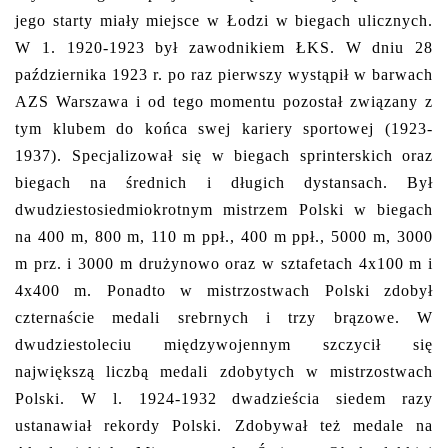
jego starty miały miejsce w Łodzi w biegach ulicznych.
W 1. 1920-1923 był zawodnikiem ŁKS. W dniu 28
października 1923 r. po raz pierwszy wystąpił w barwach
AZS Warszawa i od tego momentu pozostał związany z
tym klubem do końca swej kariery sportowej (1923-
1937). Specjalizował się w biegach sprinterskich oraz
biegach na średnich i długich dystansach. Był
dwudziestosiedmiokrotnym mistrzem Polski w biegach
na 400 m, 800 m, 110 m ppł., 400 m ppł., 5000 m, 3000
m prz. i 3000 m drużynowo oraz w sztafetach 4x100 m i
4x400 m. Ponadto w mistrzostwach Polski zdobył
czternaście medali srebrnych i trzy brązowe. W
dwudziestoleciu międzywojennym szczycił się
największą liczbą medali zdobytych w mistrzostwach
Polski. W l. 1924-1932 dwadzieścia siedem razy
ustanawiał rekordy Polski. Zdobywał też medale na