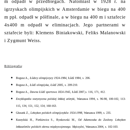
m odpadł w przedbiegach. Natomiast w 1928 r. na
igrzyskach olimpijskich w Amsterdamie w biegu na 400
m ppł. odpadł w półfinale, a w biegu na 400 m i sztafecie
4x400 m odpadł w eliminacjach. Jego partnerami w
sztafecie byli: Klemens Biniakowski, Feliks Malanowski
i Zygmunt Weiss.
Bibliografia
:
Bogusz A.,
Łódzcy olimpijczycy 1924-1984
, Łódź 1984, s. 206.
Bogusz A.,
Łódź olimpijska, Łódź 2005
, s. 209-210.
Bogusz A.,
Dawna Łódź sportowa 1824-1945
, Łódź 2007,s. 116, 171, 412.
Encyklopedia statystyczna polskiej lekkiej atletyki
, Warszawa 1994, s. 96-98, 100-102, 113-
115, 134, 151, 152, 154, 160-163.
Głuszek Z.,
Leksykon polskich olimpijczyków 1924-1998
, Warszawa 1999, s. 235.
Kurzyński H., Pietkiewicz S., Rynkowski M.,
Od Adamczaka do Zasłony. Leksykon
lekkoatletów polskich okresu międzywojennego. Mężczyźni
, Warszawa 2004, s. 102-103.