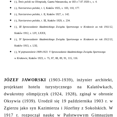
(-),
Tenis polski na Olimpiadę
, Gazeta Warszawska, nr 183 z 7.07.1920 r., s. 4.
(-),
Narciarstwo polskie
, t. I, Kraków 1925, s. 103, 110, 177.
(-),
Narciarstwo polskie
, t. II, Kraków 1927, s. 142.
(-),
Narciarstwo polskie
, t. III, Kraków 1929, s. 234.
(-),
III Sprawozdanie Akademickiego Związku Sportowego w Krakowie za rok 1911/12
,
Kraków 1912, s. LIV, LXXX;
(-),
IV Sprawozdanie Akademickiego Związku Sportowego w Krakowie za rok 1912/13
,
Kraków 1913, s. LXI;
(-),
W piętnastolecie 1909-1923. V Sprawozdanie Akademickiego Związku Sportowego
w Krakowie
, Kraków 1923, s. 75, 87, 88, 89, 91, 115, 116.
JÓZEF JAWORSKI
(1903-1939), inżynier architekt,
projektant hotelu turystycznego na Kalatówkach,
dwukrotny olimpijczyk (1924, 1928), zginął w obronie
Oksywia (1939). Urodził się 19 października 1903 r. w
Zgierzu jako syn Kazimierza i Józefiny z Sokolskich. W
1917 r. rozpoczął naukę w Państwowym Gimnazjum