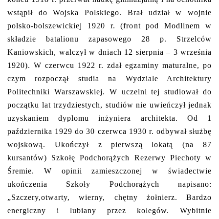
wstąpił do Wojska Polskiego. Brał udział w wojnie
polsko-bolszewickiej 1920 r. (front pod Modlinem w
składzie batalionu zapasowego 28 p. Strzelców
Kaniowskich, walczył w dniach 12 sierpnia – 3 września
1920). W czerwcu 1922 r. zdał egzaminy maturalne, po
czym rozpoczął studia na Wydziale Architektury
Politechniki Warszawskiej. W uczelni tej studiował do
początku lat trzydziestych, studiów nie uwieńczył jednak
uzyskaniem dyplomu inżyniera architekta. Od 1
października 1929 do 30 czerwca 1930 r. odbywał służbę
wojskową. Ukończył z pierwszą lokatą (na 87
kursantów) Szkołę Podchorążych Rezerwy Piechoty w
Śremie. W opinii zamieszczonej w świadectwie
ukończenia Szkoły Podchorążych napisano:
„Szczery,otwarty, wierny, chętny żołnierz. Bardzo
energiczny i lubiany przez kolegów. Wybitnie