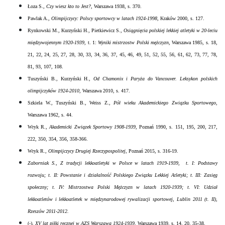
Łoza S.,
Czy wiesz kto to Jest?
, Warszawa 1938, s. 370.
Pawlak A.,
Olimpijczycy: Polscy sportowcy w latach 1924-1998
, Kraków 2000, s. 127.
Rynkowski M., Kurzyński H., Pietkiewicz S.,
Osiągnięcia polskiej lekkiej atletyki w 20-leciu
międzywojennym 1920-1939
, t. 1:
Wyniki mistrzostw Polski mężczyzn
, Warszawa 1985, s. 18,
21, 22, 24, 25, 27, 28, 30, 33, 34, 36, 37, 45, 46, 49, 51, 52, 55, 56, 61, 62, 73, 77, 78,
81, 93, 107, 108.
Tuszyński B., Kurzyński H.,
Od Chamonix i Paryża do Vancouver. Leksykon polskich
olimpijczyków 1924-2010
, Warszawa 2010, s. 417.
Szkiela W., Tuszyński B., Weiss Z.,
Pół wieku Akademickiego Związku Sportowego
,
Warszawa 1962, s. 44.
Wryk R.,
Akademicki Związek Sportowy 1908-1939
, Poznań 1990, s. 151, 195, 200, 217,
222, 350, 354, 356, 358-366.
Wryk R.,
Olimpijczycy Drugiej Rzeczypospolitej
, Poznań 2015, s. 316-19.
Zaborniak S.,
Z tradycji lekkoatletyki w Polsce w latach 1919-1939
, t. I:
Podstawy
rozwoju
; t. II:
Powstanie i działalność Polskiego Związku Lekkiej Atletyki
; t. III:
Zasięg
społeczny
; t. IV:
Mistrzostwa Polski Mężczyzn w latach 1920-1939
; t. VI:
Udział
lekkoatletów i lekkoatletek w międzynarodowej rywalizacji sportowej
, Lublin 2011 (t. II),
Rzeszów 2011-2012.
(-),
XV lat piłki ręcznej w AZS Warszawa 1924-1939
, Warszawa 1939, s. 14, 20, 35-38.