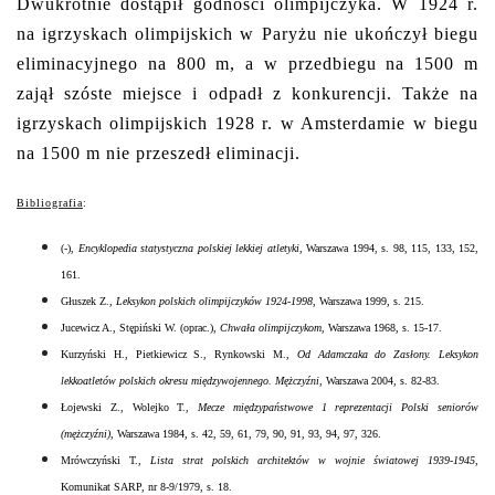
Dwukrotnie dostąpił godności olimpijczyka. W 1924 r.
na igrzyskach olimpijskich w Paryżu nie ukończył biegu
eliminacyjnego na 800 m, a w przedbiegu na 1500 m
zajął szóste miejsce i odpadł z konkurencji. Także na
igrzyskach olimpijskich 1928 r. w Amsterdamie w biegu
na 1500 m nie przeszedł eliminacji.
Bibliografia
:
(-),
Encyklopedia statystyczna polskiej lekkiej atletyki
, Warszawa 1994, s. 98, 115, 133, 152,
161.
Głuszek Z.,
Leksykon polskich olimpijczyków 1924-1998
, Warszawa 1999, s. 215.
Jucewicz A., Stępiński W. (oprac.),
Chwała olimpijczykom
, Warszawa 1968, s. 15-17.
Kurzyński H., Pietkiewicz S., Rynkowski M.,
Od Adamczaka do Zasłony. Leksykon
lekkoatletów polskich okresu międzywojennego. Mężczyźni
, Warszawa 2004, s. 82-83.
Łojewski Z., Wolejko T.,
Mecze międzypaństwowe 1 reprezentacji Polski seniorów
(mężczyźni)
, Warszawa 1984, s. 42, 59, 61, 79, 90, 91, 93, 94, 97, 326.
Mrówczyński T.,
Lista strat polskich architektów w wojnie światowej 1939-1945
,
Komunikat SARP, nr 8-9/1979, s. 18.