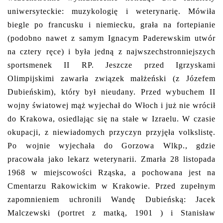
uniwersyteckie: muzykologię i weterynarię. Mówiła
biegle po francusku i niemiecku, grała na fortepianie
(podobno nawet z samym Ignacym Paderewskim utwór
na cztery ręce) i była jedną z najwszechstronniejszych
sportsmenek II RP. Jeszcze przed Igrzyskami
Olimpijskimi zawarła związek małżeński (z Józefem
Dubieńskim), który był nieudany. Przed wybuchem II
wojny światowej mąż wyjechał do Włoch i już nie wrócił
do Krakowa, osiedlając się na stałe w Izraelu. W czasie
okupacji, z niewiadomych przyczyn przyjęła volkslistę.
Po wojnie wyjechała do Gorzowa Wlkp., gdzie
pracowała jako lekarz weterynarii. Zmarła 28 listopada
1968 w miejscowości Rząska, a pochowana jest na
Cmentarzu Rakowickim w Krakowie. Przed zupełnym
zapomnieniem uchronili Wandę Dubieńską: Jacek
Malczewski (portret z matką, 1901 ) i Stanisław