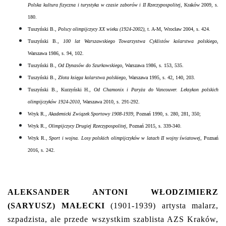
Polska kultura fizyczna i turystyka w czasie zaborów i II Rzeczypospolitej
, Kraków 2009, s.
180.
Tuszyński B.,
Polscy olimpijczycy XX wieku (1924-2002)
, t. A-M, Wrocław 2004, s. 424.
Tuszyński B.,
100 lat Warszawskiego Towarzystwa Cyklistów kolarstwa polskiego
,
Warszawa 1986, s. 94, 102.
Tuszyński B.,
Od Dynasów do Szurkowskiego
, Warszawa 1986, s. 153, 535.
Tuszyński B.,
Złota księga kolarstwa polskiego
, Warszawa 1995, s. 42, 140, 203.
Tuszyński B., Kurzyński H.,
Od Chamonix i Paryża do Vancouver. Leksykon polskich
olimpijczyków 1924-2010
, Warszawa 2010, s. 291-292.
Wryk R.,
Akademicki Związek Sportowy 1908-1939
, Poznań 1990, s. 280, 281, 350;
Wryk R.,
Olimpijczycy Drugiej Rzeczypospolitej
, Poznań 2015, s. 339-340.
Wryk R.,
Sport i wojna. Losy polskich olimpijczyków w latach II wojny światowej
, Poznań
2016, s. 242.
ALEKSANDER ANTONI WŁODZIMIERZ
(SARYUSZ) MAŁECKI
(1901-1939) artysta malarz,
szpadzista, ale przede wszystkim szablista AZS Kraków,