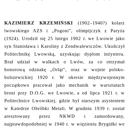
KAZIMIERZ KRZEMIŃSKI
(1902–1940?) kolarz
lwowskiego AZS i „Pogoni”, olimpijczyk z Paryża
(1924). Urodził się 25 lutego 1902 r. we Lwowie jako
syn Stanisława i Karoliny z Zendwalewiczów. Ukończył
Politechnikę Lwowską, uzyskując dyplom inżyniera.
Brał udział w walkach o Lwów, za co otrzymał
honorową odznakę „Orląt", oraz w wojnie polsko-
bolszewickiej 1920 r. W okresie międzywojennym
początkowo pracował jako mechanik w warsztatach
broni przy D.O.G. we Lwowie, a od lipca 1921 r. w
Politechnice Lwowskiej, gdzie był starszym asystentem
w Katedrze Obróbki Metali. W grudniu 1939 r. został
aresztowany przez NKWD i zamordowany,
najprawdopodobniej w 1940 r. w więzieniu Brygidki we