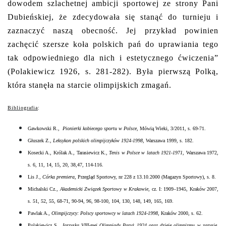
dowodem szlachetnej ambicji sportowej ze strony Pani
Dubieńskiej, że zdecydowała się stanąć do turnieju i
zaznaczyć naszą obecność. Jej przykład powinien
zachęcić szersze koła polskich pań do uprawiania tego
tak odpowiedniego dla nich i estetycznego ćwiczenia”
(Polakiewicz 1926, s. 281-282). Była pierwszą Polką,
która stanęła na starcie olimpijskich zmagań.
Bibliografia
:
Gawkowski R.,
Pionierki kobiecego sportu w Polsce
, Mówią Wieki, 3/2011, s. 69-71.
Głuszek Z.,
Leksykon polskich olimpijczyków 1924-1998
, Warszawa 1999, s. 182.
Kosecki A., Królak A., Tarasiewicz K.,
Tenis w Polsce w latach 1921-1971
, Warszawa 1972,
s. 6, 11, 14, 15, 20, 38,47, 114-116.
Lis J.,
Córka premiera
, Przegląd Sportowy, nr 228 z 13.10.2000 (Magazyn Sportowy), s. 8.
Michalski Cz.,
Akademicki Związek Sportowy w Krakowie
, cz. I: 1909–1945, Kraków 2007,
s. 51, 52, 55, 68-71, 90-94, 96, 98-100, 104, 130, 148, 149, 165, 169.
Pawlak A.,
Olimpijczycy: Polscy sportowcy w latach 1924-1998
, Kraków 2000, s. 62.
Polakiewicz S.,
Igrzyska VIII-mej Olimpiady Paryż 1924 oraz dzieje olimpizmu w zarysie,