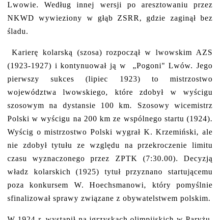
Lwowie. Według innej wersji po aresztowaniu przez
NKWD wywieziony w głąb ZSRR, gdzie zaginął bez
śladu.
Karierę kolarską (szosa) rozpoczął w lwowskim AZS
(1923-1927) i kontynuował ją w „Pogoni" Lwów. Jego
pierwszy sukces (lipiec 1923) to mistrzostwo
województwa lwowskiego, które zdobył w wyścigu
szosowym na dystansie 100 km. Szosowy wicemistrz
Polski w wyścigu na 200 km ze wspólnego startu (1924).
Wyścig o mistrzostwo Polski wygrał K. Krzemiński, ale
nie zdobył tytułu ze względu na przekroczenie limitu
czasu wyznaczonego przez ZPTK (7:30.00). Decyzją
władz kolarskich (1925) tytuł przyznano startującemu
poza konkursem W. Hoechsmanowi, który pomyślnie
sfinalizował sprawy związane z obywatelstwem polskim.
W 1924 r. wystąpił na igrzyskach olimpijskich w Paryżu,