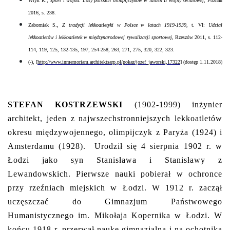
Wryk R.,
Sport i wojna. Losy polskich olimpijczyków w latach II wojny światowej
, Poznań
2016, s. 238.
Zaborniak S.,
Z tradycji lekkoatletyki w Polsce w latach 1919-1939
, t. VI:
Udział
lekkoatletów i lekkoatletek w międzynarodowej rywalizacji sportowej
, Rzeszów 2011, s. 112-
114, 119, 125, 132-135, 197, 254-258, 263, 271, 275, 320, 322, 323.
(-), [
http://www.inmemoriam.architektsarp.pl/pokaz/jozef_jaworski,17322
] (dostęp 1.11.2018)
STEFAN KOSTRZEWSKI
(1902-1999) inżynier
architekt, jeden z najwszechstronniejszych lekkoatletów
okresu międzywojennego, olimpijczyk z Paryża (1924) i
Amsterdamu (1928).
Urodził się 4 sierpnia 1902 r. w
Łodzi jako syn Stanisława i Stanisławy z
Lewandowskich. Pierwsze nauki pobierał w ochronce
przy rzeźniach miejskich w Łodzi. W 1912 r. zaczął
uczęszczać do Gimnazjum Państwowego
Humanistycznego im. Mikołaja Kopernika w Łodzi. W
końcu 1918 r. przerwał naukę gimnazjalną i na ochotnika