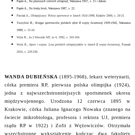
Papée A.,
Na planszach czterech olimpiad
, Warszawa 1957, s. 11 i dalsze.
Papée A.,
Na białą broń
, Warszawa 1987, s. 22.
Pawlak A.,
Olimpijczycy: Polscy sportowcy w latach 1924-1998
, Kraków 2000, s. 20-21.
Tuszyński
B.,
Księga sportowców polskich ofiar II wojny światowej 1939-1945
, Warszawa
1999
, s. 15-16.
Wryk R., [w:] Słownik WF, nr 4, 1992, s. 103-104.
Wryk R.,
Sport i wojna. Losy polskich olimpijczyków w latach II wojny światowej
, Poznań
2016, s. 229-230.
WANDA DUBIEŃSKA
(1895-1968), lekarz weterynarii,
córka premiera RP, pierwsza polska olimpijka (1924),
jedna z najwszechstronniejszych sportsmenek okresu
międzywojennego. Urodzona 12 czerwca 1895 w
Krakowie, córka Juliana Ignacego Nowaka (znanego na
świecie mikrobiologa, profesora i rektora UJ, premiera
rządu RP w 1922) i Zofii z Wężowiczów. Otrzymała
wszechstronne wykształcenie kończąc dwa fakultety