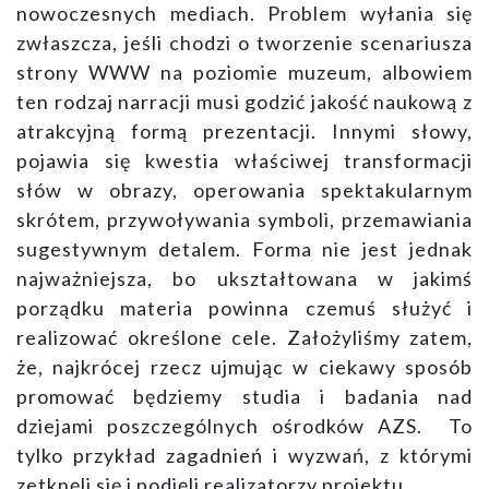
nowoczesnych mediach. Problem wyłania się
zwłaszcza, jeśli chodzi o tworzenie scenariusza
strony WWW na poziomie muzeum, albowiem
ten rodzaj narracji musi godzić jakość naukową z
atrakcyjną formą prezentacji. Innymi słowy,
pojawia się kwestia właściwej transformacji
słów w obrazy, operowania spektakularnym
skrótem, przywoływania symboli, przemawiania
sugestywnym detalem. Forma nie jest jednak
najważniejsza, bo ukształtowana w jakimś
porządku materia powinna czemuś służyć i
realizować określone cele. Założyliśmy zatem,
że, najkrócej rzecz ujmując w ciekawy sposób
promować będziemy studia i badania nad
dziejami poszczególnych ośrodków AZS. To
tylko przykład zagadnień i wyzwań, z którymi
zetknęli się i podjęli realizatorzy projektu.