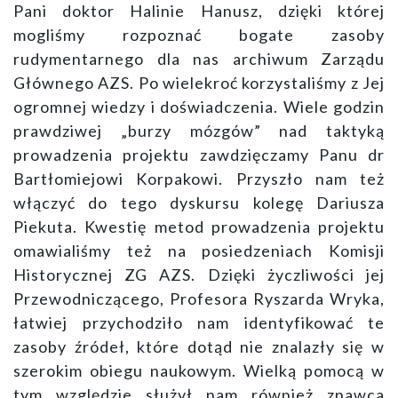
Pani doktor Halinie Hanusz, dzięki której
mogliśmy rozpoznać bogate zasoby
rudymentarnego dla nas archiwum Zarządu
Głównego AZS. Po wielekroć korzystaliśmy z Jej
ogromnej wiedzy i doświadczenia. Wiele godzin
prawdziwej „burzy mózgów” nad taktyką
prowadzenia projektu zawdzięczamy Panu dr
Bartłomiejowi Korpakowi. Przyszło nam też
włączyć do tego dyskursu kolegę Dariusza
Piekuta. Kwestię metod prowadzenia projektu
omawialiśmy też na posiedzeniach Komisji
Historycznej ZG AZS. Dzięki życzliwości jej
Przewodniczącego, Profesora Ryszarda Wryka,
łatwiej przychodziło nam identyfikować te
zasoby źródeł, które dotąd nie znalazły się w
szerokim obiegu naukowym. Wielką pomocą w
tym względzie służył nam również znawca