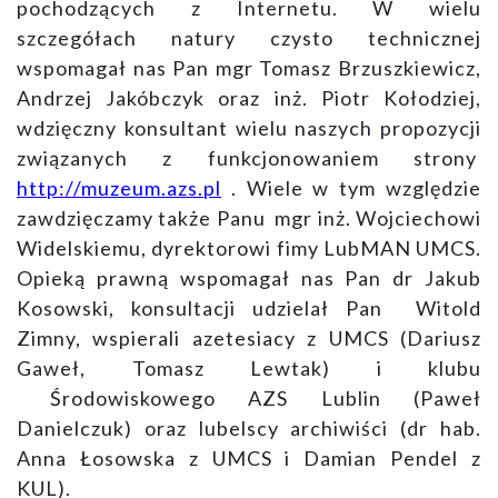
pochodzących z Internetu. W wielu
szczegółach natury czysto technicznej
wspomagał nas Pan mgr Tomasz Brzuszkiewicz,
Andrzej Jakóbczyk oraz inż. Piotr Kołodziej,
wdzięczny konsultant wielu naszych propozycji
związanych z funkcjonowaniem strony
http://muzeum.azs.pl
. Wiele w tym względzie
zawdzięczamy także Panu mgr inż. Wojciechowi
Widelskiemu, dyrektorowi fimy LubMAN UMCS.
Opieką prawną wspomagał nas Pan dr Jakub
Kosowski, konsultacji udzielał Pan Witold
Zimny, wspierali azetesiacy z UMCS (Dariusz
Gaweł, Tomasz Lewtak) i klubu
Środowiskowego AZS Lublin (Paweł
Danielczuk) oraz lubelscy archiwiści (dr hab.
Anna Łosowska z UMCS i Damian Pendel z
KUL).