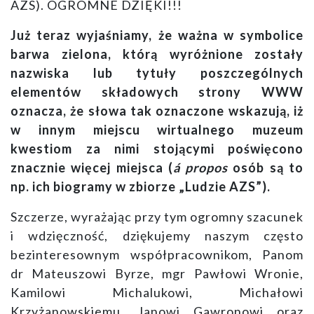
AZS). OGROMNE DZIĘKI!!!
Już teraz wyjaśniamy, że ważna w symbolice
barwa zielona, którą wyróżnione zostały
nazwiska lub tytuły poszczególnych
elementów składowych strony WWW
oznacza, że słowa tak oznaczone wskazują, iż
w innym miejscu wirtualnego muzeum
kwestiom za nimi stojącymi poświęcono
znacznie więcej miejsca (
á propos
osób są to
np. ich biogramy w zbiorze „Ludzie AZS”).
Szczerze, wyrażając przy tym ogromny szacunek
i wdzięczność, dziękujemy naszym często
bezinteresownym współpracownikom, Panom
dr Mateuszowi Byrze,
mgr Pawłowi Wronie,
Kamilowi Michalukowi, Michałowi
Krzyżanowskiemu, Janowi Gawronowi oraz