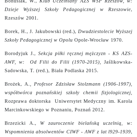
Bonusiak, W.,
Klub Uczelniany
AZS WSP Rzeszów, w:
Dzieje Wyższej Szkoły Pedagogicznej w Rzeszowie
,
Rzeszów 2001.
Borek, H., J. Jakubowski (red.),
Dwudziestolecie Wyższej
Szkoły
Pedagogicznej w Opolu
Opole-Wrocław 1970.
Borodyjuk J.,
Sekcja piłki ręcznej mężczyzn - KS AZS-
AWF, w: Od Filii do Filii (1970-2015),
Jaślikowska-
Sadowska, T. (red.), Biała Podlaska 2015.
Brożek, A
., Profesor Zdzisław Stolzmann (1906-1997),
współtwórca poznańskiej szkoły chemii fizjologicznej,
Rozprawa doktorska Uniwersytet Medyczny im. Karola
Marcinkowskiego w Poznaniu, Poznań 2012.
Brzezicki A.,
W zauroczenie bielańską uczelnią, w:
Wspomnienia absolwentów CIWF - AWF z lat l929-1939
,