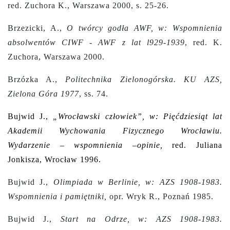
red. Zuchora K., Warszawa 2000, s. 25-26.
Brzezicki, A.,
O twórcy godła AWF, w: Wspomnienia
absolwentów CIWF - AWF z lat l929-1939
, red. K.
Zuchora, Warszawa 2000.
Brzózka A.,
Politechnika Zielonogórska. KU AZS,
Zielona Góra 1977
, ss. 74.
Bujwid J.,
„Wrocławski człowiek”, w: Pięćdziesiąt lat
Akademii Wychowania Fizycznego Wrocławiu.
Wydarzenie – wspomnienia –opinie,
red. Juliana
Jonkisza, Wrocław 1996.
Bujwid J.,
Olimpiada w Berlinie, w: AZS 1908-1983.
Wspomnienia i pamiętniki,
opr. Wryk R., Poznań 1985.
Bujwid J.,
Start na Odrze, w: AZS 1908-1983.