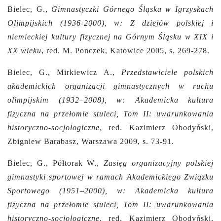
Bielec, G.,
Gimnastyczki Górnego Śląska w Igrzyskach
Olimpijskich (1936-2000), w: Z dziejów polskiej i
niemieckiej kultury fizycznej na Górnym Śląsku w XIX i
XX wieku
, red. M. Ponczek, Katowice 2005, s. 269-278.
Bielec, G., Mirkiewicz A.,
Przedstawiciele polskich
akademickich organizacji gimnastycznych w ruchu
olimpijskim (1932–2008), w: Akademicka kultura
fizyczna na przełomie stuleci, Tom II: uwarunkowania
historyczno-socjologiczne
,
red. Kazimierz Obodyński,
Zbigniew Barabasz, Warszawa 2009, s. 73-91.
Bielec, G., Półtorak W.,
Zasięg organizacyjny polskiej
gimnastyki sportowej w ramach Akademickiego Związku
Sportowego (1951–2000), w: Akademicka kultura
fizyczna na przełomie stuleci, Tom II: uwarunkowania
historyczno-socjologiczne
,
red. Kazimierz Obodyński,