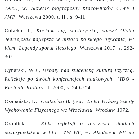
1985), w: Słownik biograﬁczny pracowników CIWF i
AWF
, Warszawa 2000, t. II., s. 9-11.
Cofałka, J.,
Kocham cię, siostrzyczko, wiesz? Otylia
Jędrzejczak najlepsza w historii polskiego pływania, w:
idem, Legendy sportu śląskiego
, Warszawa 2017, s. 292-
302.
Cynarski, W.J.,
Debaty nad studencką kulturą fizyczną.
Refleksje po dwóch konferencjach naukowych
"IDO -
Ruch dla Kultury
" I, 2000,
s. 249-254.
Czabańska, K.,
Czabański B. (red), 25 lat Wyższej Szkoły
Wychowania Fizycznego we Wrocławiu
, Wrocław 1972.
Czaplicki J.,
Kilka refleksji o zaocznych studiach
nauczycielskich w filii i ZW WF, w: Akademia WF na