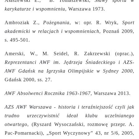
Ałaszewski E., B. Tomaszewski,
Sławy sportu w
karykaturze i wspomnieniu
, Warszawa 1973.
Ambroziak Z.,
Pożegnania
, w: opr. R. Wryk,
Sport
akademicki w relacjach i wspomnieniach
, Poznań 2009,
s. 495-501.
Amerski, W., M. Seidel, R. Zakrzewski (oprac.),
Reprezentanci AWF im. Jędrzeja Śniadeckiego i AZS-
AWF Gdańsk na Igrzyska Olimpijskie w Sydney 2000
,
Gdańsk 2000, ss. 27.
AWF Absolwenci Rocznika 1963-1967
, Warszawa 2013.
AZS AWF Warszawa - historia i teraźniejszość czyli jak
trudno urzeczywistnić ideał klubu uczelnianego
otwartego
, (Ryszard Wysoczański, rozmowę przepr. A.
Pac-Pomarnacki), „Sport Wyczynowy” 43, nr 5/6, 2005,