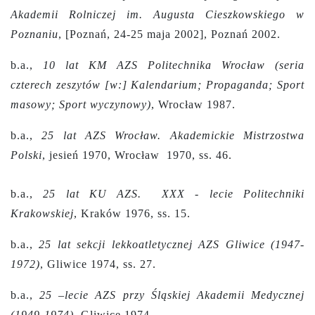
Akademii Rolniczej im. Augusta Cieszkowskiego w
Poznaniu
, [Poznań, 24-25 maja 2002], Poznań 2002.
b.a.,
10 lat KM AZS Politechnika Wrocław (seria
czterech zeszytów [w:] Kalendarium; Propaganda; Sport
masowy; Sport wyczynowy)
, Wrocław 1987.
b.a.,
25 lat AZS Wrocław. Akademickie Mistrzostwa
Polski
, jesień 1970, Wrocław 1970, ss. 46.
b.a.,
25 lat KU AZS. XXX - lecie Politechniki
Krakowskiej
, Kraków 1976, ss. 15.
b.a.,
25 lat sekcji lekkoatletycznej AZS Gliwice (1947-
1972)
, Gliwice 1974, ss. 27.
b.a.,
25 –lecie AZS przy Śląskiej Akademii Medycznej
(1949-1974)
, Gliwice 1974.