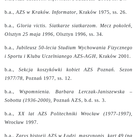
b.a.,
AZS w Kraków. Informator
, Kraków 1975, ss. 26.
b.a.,
Gloria victis. Siatkarze siatkarzom. Mecz pokoleń,
Olsztyn 25 maja 1996
, Olsztyn 1996, ss. 34.
b.a.,
Jubileusz 50-lecia Studium Wychowania Fizycznego
i Sportu i Klubu Uczelnianego AZS-AGH
, Kraków 2001.
b.a.,
Sekcja koszykówki kobiet AZS Poznań. Sezon
1977/78
, Poznań 1977, ss. 12.
b.a.,
Wspomnienia. Barbara Lerczak-Janiszewska –
Sobotta (1936-2000),
Poznań AZS, b.d. ss. 3.
b.a.,
XX lat AZS Politechniki Wrocław (1977-1997),
Wrocław 1997.
b.a.,
Zarys historii AZS w Łodzi, maszynopis, kart 49 (na