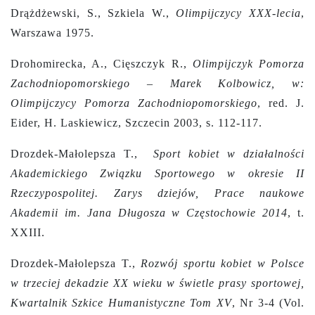
Drążdżewski, S., Szkiela W.,
Olimpijczycy XXX-lecia
,
Warszawa 1975.
Drohomirecka, A., Cięszczyk R.,
Olimpijczyk Pomorza
Zachodniopomorskiego – Marek Kolbowicz, w:
Olimpijczycy Pomorza Zachodniopomorskiego
, red. J.
Eider, H. Laskiewicz, Szczecin 2003, s. 112-117.
Drozdek-Małolepsza T.,
Sport kobiet w działalności
Akademickiego Związku Sportowego w okresie II
Rzeczypospolitej. Zarys dziejów, Prace naukowe
Akademii im. Jana Długosza w Częstochowie 2014
, t.
XXIII.
Drozdek-Małolepsza T.,
Rozwój sportu kobiet w Polsce
w trzeciej dekadzie XX wieku w świetle prasy sportowej,
Kwartalnik Szkice Humanistyczne Tom XV
, Nr 3-4 (Vol.