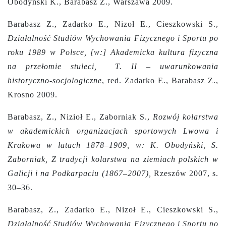
Obodyński K., Barabasz Z., Warszawa 2009.
Barabasz Z., Zadarko E., Nizoł E., Cieszkowski S.,
Działalność Studiów Wychowania Fizycznego i Sportu po
roku 1989 w Polsce, [w:] Akademicka kultura fizyczna
na przełomie stuleci, T. II – uwarunkowania
historyczno-socjologiczne
, red. Zadarko E., Barabasz Z.,
Krosno 2009.
Barabasz, Z., Nizioł E., Zaborniak S.,
Rozwój kolarstwa
w akademickich organizacjach sportowych Lwowa i
Krakowa w latach 1878–1909, w: K. Obodyński, S.
Zaborniak, Z tradycji kolarstwa na ziemiach polskich w
Galicji i na Podkarpaciu (1867–2007),
Rzeszów 2007, s.
30–36.
Barabasz, Z., Zadarko E., Nizoł E., Cieszkowski S.,
Działalność Studiów Wychowania Fizycznego i Sportu po