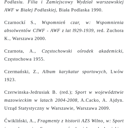
Podlasiu. Filia i Zamiejscowy Wydział warszawskiej
AWF w Białej Podlaskiej
, Biała Podlaska 1990.
Czarnockí S.,
Wspomnień czar, w: Wspomnienia
absolwentów CIWF - AWF z lat l929-1939
, red. Zuchora
K., Warszawa 2000.
Czarnota, A.,
Częstochowski ośrodek akademicki
,
Częstochowa 1955.
Czermański, Z.,
Album karykatur sportowych
, Lwów
1923.
Czerwinska-Jedrusiak B. (red.);
Sport w województwie
mazowieckim w latach 2004-2008
, A.Cacko, A. Ajdyn.
Urząd Statystyczny w Warszawie, Warszawa 2009.
Ćwikliński, A.,
Fragmenty z historii AZS Wilno, w: Sport