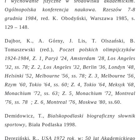
i wychowanie fizyczne w środowisku akademickim.
Ogólnopolska konferencja naukowa. Rzeszów 7-8
grudnia 1984
, red. K. Obodyński, Warszawa 1985, s.
129 – 148.
Dajbor, K., A. Górny, J. Lis, T. Olszański, B.
Tomaszewski (red.),
Poczet polskich olimpijczyków
1924-1984, Z. 1, Paryż '24, Amsterdam '28, Los Angeles
'32, ss. 78; Z. 2, Los Angeles '32, Berlin '36, Londyn '48,
Helsinki '52, Melbourne '56, ss. 78; Z. 3, Melbourne '56,
Rzym '60, Tokio '64, ss. 60; Z. 4, Tokio '64, Meksyk '68,
Monachium '72, ss. 63; Z. 5, Monachium '72, Montreal
'76, ss. 78 ; Z. 6, Montreal '76, Moskwa '80
, ss.60.
Demidowicz, T.,
Bialskopodlaski biograficzny słownik
sportowy
, Biała Podlaska 1998.
Dereziński, R.,
USA 1972 rok, w: 50 lat Akademickiego