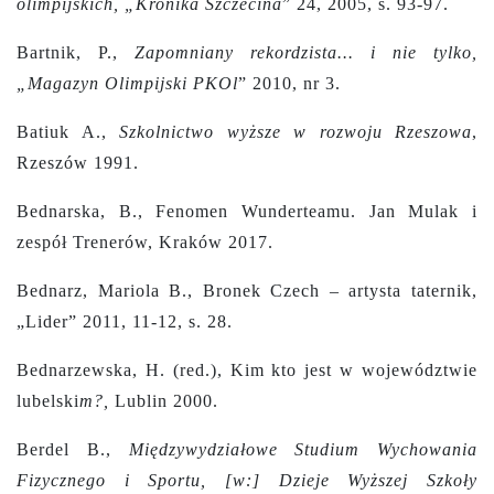
olimpijskich, „Kronika Szczecina
” 24, 2005, s. 93-97.
Bartnik, P.,
Zapomniany rekordzista... i nie tylko,
„Magazyn Olimpijski PKOl
” 2010, nr 3.
Batiuk A.,
Szkolnictwo wyższe w rozwoju Rzeszowa
,
Rzeszów 1991.
Bednarska, B., Fenomen Wunderteamu. Jan Mulak i
zespół Trenerów, Kraków 2017.
Bednarz, Mariola B., Bronek Czech – artysta taternik,
„Lider” 2011, 11-12, s. 28.
Bednarzewska, H. (red.), Kim kto jest w województwie
lubelski
m?,
Lublin 2000.
Berdel B.,
Międzywydziałowe Studium Wychowania
Fizycznego i Sportu, [w:] Dzieje Wyższej Szkoły