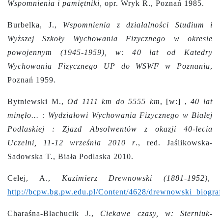
Wspomnienia i pamiętniki,
opr. Wryk R., Poznań 1985.
Burbelka, J.,
Wspomnienia z działalności Studium i
Wyższej Szkoły Wychowania Fizycznego w okresie
powojennym (1945-1959), w: 40 lat od Katedry
Wychowania Fizycznego UP do WSWF w Poznaniu
,
Poznań 1959.
Bytniewski M.,
Od 1111 km do 5555 km
, [w:] ,
40 lat
minęło... : Wydziałowi Wychowania Fizycznego w Białej
Podlaskiej : Zjazd Absolwentów z okazji 40-lecia
Uczelni, 11-12 września 2010 r
., red. Jaślikowska-
Sadowska T., Biała Podlaska 2010.
Celej, A.,
Kazimierz Drewnowski (1881-1952)
,
http://bcpw.bg.pw.edu.pl/Content/4628/drewnowski_biograf
Charaśna-Blachucik J.,
Ciekawe czasy, w: Sterniuk-