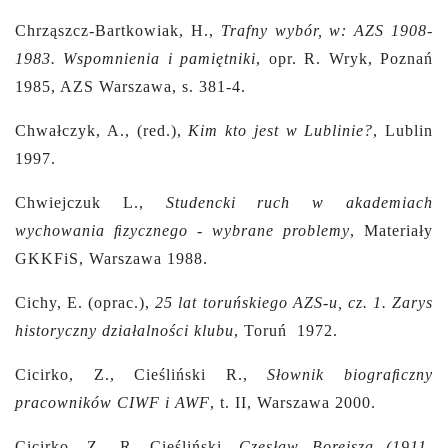
Chrząszcz-Bartkowiak, H.,
Trafny wybór, w: AZS 1908-
1983. Wspomnienia i pamiętniki
, opr. R. Wryk, Poznań
1985, AZS Warszawa, s. 381-4.
Chwałczyk, A., (red.),
Kim kto jest w Lublinie?
, Lublin
1997.
Chwiejczuk L.,
Studencki ruch w akademiach
wychowania ﬁzycznego - wybrane problemy
, Materiały
GKKFiS, Warszawa 1988.
Cichy, E. (oprac.),
25 lat toruńskiego AZS-u, cz. 1. Zarys
historyczny działalności klubu
, Toruń 1972.
Cicirko, Z., Cieśliński R.,
Słownik biograﬁczny
pracowników CIWF i AWF
, t. II, Warszawa 2000.
Cicirko, Z., R. Cieśliński,
Czesław Borejsza (1911-