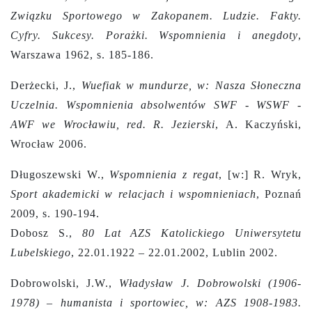
Związku Sportowego w Zakopanem. Ludzie. Fakty.
Cyfry. Sukcesy. Porażki. Wspomnienia i anegdoty
,
Warszawa 1962, s. 185-186.
Derżecki, J.,
Wuefiak w mundurze, w: Nasza Słoneczna
Uczelnia. Wspomnienia absolwentów SWF - WSWF -
AWF we Wrocławiu, red. R. Jezierski
, A. Kaczyński,
Wrocław 2006.
Długoszewski W.,
Wspomnienia z regat
, [w:] R. Wryk,
Sport akademicki w relacjach i wspomnieniach
, Poznań
2009, s. 190-194.
Dobosz S.,
80 Lat AZS Katolickiego Uniwersytetu
Lubelskiego
, 22.01.1922 – 22.01.2002, Lublin 2002.
Dobrowolski, J.W.,
Władysław J. Dobrowolski (1906-
1978) – humanista i sportowiec, w: AZS 1908-1983.