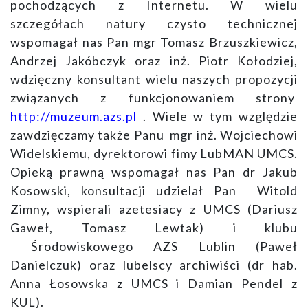
pochodzących z Internetu. W wielu
szczegółach natury czysto technicznej
wspomagał nas Pan mgr Tomasz Brzuszkiewicz,
Andrzej Jakóbczyk oraz inż. Piotr Kołodziej,
wdzięczny konsultant wielu naszych propozycji
związanych z funkcjonowaniem strony
http://muzeum.azs.pl
. Wiele w tym względzie
zawdzięczamy także Panu mgr inż. Wojciechowi
Widelskiemu, dyrektorowi fimy LubMAN UMCS.
Opieką prawną wspomagał nas Pan dr Jakub
Kosowski, konsultacji udzielał Pan Witold
Zimny, wspierali azetesiacy z UMCS (Dariusz
Gaweł, Tomasz Lewtak) i klubu
Środowiskowego AZS Lublin (Paweł
Danielczuk) oraz lubelscy archiwiści (dr hab.
Anna Łosowska z UMCS i Damian Pendel z
KUL).