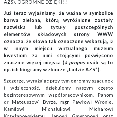
AZS). OGROMNE DZIĘKI!!!
Już teraz wyjaśniamy, że ważna w symbolice
barwa zielona, którą wyróżnione zostały
nazwiska lub tytuły poszczególnych
elementów składowych strony WWW
oznacza, że słowa tak oznaczone wskazują, iż
w innym miejscu wirtualnego muzeum
kwestiom za nimi stojącymi poświęcono
znacznie więcej miejsca (
á propos
osób są to
np. ich biogramy w zbiorze „Ludzie AZS”).
Szczerze, wyrażając przy tym ogromny szacunek
i wdzięczność, dziękujemy naszym często
bezinteresownym współpracownikom, Panom
dr Mateuszowi Byrze,
mgr Pawłowi Wronie,
Kamilowi Michalukowi, Michałowi
Krzyżanowskiemu, Janowi Gawronowi oraz