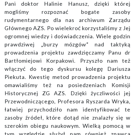
Pani doktor Halinie Hanusz, dzięki której
mogliśmy rozpoznać bogate zasoby
rudymentarnego dla nas archiwum Zarządu
Głównego AZS. Po wielekroć korzystaliśmy z Jej
ogromnej wiedzy i doświadczenia. Wiele godzin
prawdziwej „burzy mózgów” nad taktyką
prowadzenia projektu zawdzięczamy Panu dr
Bartłomiejowi Korpakowi. Przyszło nam też
włączyć do tego dyskursu kolegę Dariusza
Piekuta. Kwestię metod prowadzenia projektu
omawialiśmy też na posiedzeniach Komisji
Historycznej ZG AZS. Dzięki życzliwości jej
Przewodniczącego, Profesora Ryszarda Wryka,
łatwiej przychodziło nam identyfikować te
zasoby źródeł, które dotąd nie znalazły się w
szerokim obiegu naukowym. Wielką pomocą w
tym względzie służył nam również znawca