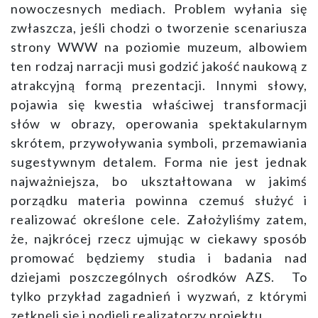
nowoczesnych mediach. Problem wyłania się
zwłaszcza, jeśli chodzi o tworzenie scenariusza
strony WWW na poziomie muzeum, albowiem
ten rodzaj narracji musi godzić jakość naukową z
atrakcyjną formą prezentacji. Innymi słowy,
pojawia się kwestia właściwej transformacji
słów w obrazy, operowania spektakularnym
skrótem, przywoływania symboli, przemawiania
sugestywnym detalem. Forma nie jest jednak
najważniejsza, bo ukształtowana w jakimś
porządku materia powinna czemuś służyć i
realizować określone cele. Założyliśmy zatem,
że, najkrócej rzecz ujmując w ciekawy sposób
promować będziemy studia i badania nad
dziejami poszczególnych ośrodków AZS. To
tylko przykład zagadnień i wyzwań, z którymi
zetknęli się i podjęli realizatorzy projektu.