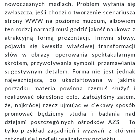
nowoczesnych mediach. Problem wyłania się
zwłaszcza, jeśli chodzi o tworzenie scenariusza
strony WWW na poziomie muzeum, albowiem
ten rodzaj narracji musi godzić jakość naukową z
atrakcyjną formą prezentacji. Innymi słowy,
pojawia się kwestia właściwej transformacji
słów w obrazy, operowania spektakularnym
skrótem, przywoływania symboli, przemawiania
sugestywnym detalem. Forma nie jest jednak
najważniejsza, bo ukształtowana w jakimś
porządku materia powinna czemuś służyć i
realizować określone cele. Założyliśmy zatem,
że, najkrócej rzecz ujmując w ciekawy sposób
promować będziemy studia i badania nad
dziejami poszczególnych ośrodków AZS. To
tylko przykład zagadnień i wyzwań, z którymi
zetknęli się i podjęli realizatorzy projektu.