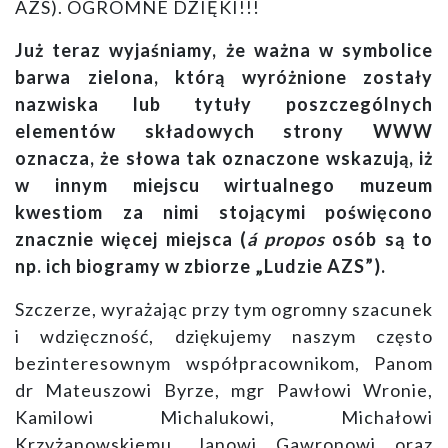
AZS). OGROMNE DZIĘKI!!!
Już teraz wyjaśniamy, że ważna w symbolice
barwa zielona, którą wyróżnione zostały
nazwiska lub tytuły poszczególnych
elementów składowych strony WWW
oznacza, że słowa tak oznaczone wskazują, iż
w innym miejscu wirtualnego muzeum
kwestiom za nimi stojącymi poświęcono
znacznie więcej miejsca (
á propos
osób są to
np. ich biogramy w zbiorze „Ludzie AZS”).
Szczerze, wyrażając przy tym ogromny szacunek
i wdzięczność, dziękujemy naszym często
bezinteresownym współpracownikom, Panom
dr Mateuszowi Byrze,
mgr Pawłowi Wronie,
Kamilowi Michalukowi, Michałowi
Krzyżanowskiemu, Janowi Gawronowi oraz