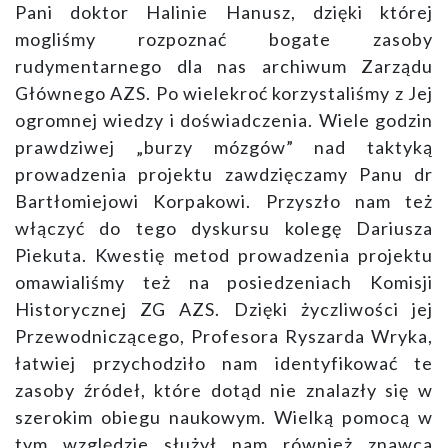
Pani doktor Halinie Hanusz, dzięki której
mogliśmy rozpoznać bogate zasoby
rudymentarnego dla nas archiwum Zarządu
Głównego AZS. Po wielekroć korzystaliśmy z Jej
ogromnej wiedzy i doświadczenia. Wiele godzin
prawdziwej „burzy mózgów” nad taktyką
prowadzenia projektu zawdzięczamy Panu dr
Bartłomiejowi Korpakowi. Przyszło nam też
włączyć do tego dyskursu kolegę Dariusza
Piekuta. Kwestię metod prowadzenia projektu
omawialiśmy też na posiedzeniach Komisji
Historycznej ZG AZS. Dzięki życzliwości jej
Przewodniczącego, Profesora Ryszarda Wryka,
łatwiej przychodziło nam identyfikować te
zasoby źródeł, które dotąd nie znalazły się w
szerokim obiegu naukowym. Wielką pomocą w
tym względzie służył nam również znawca