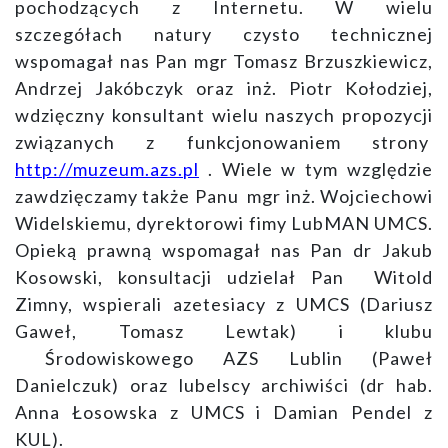
pochodzących z Internetu. W wielu
szczegółach natury czysto technicznej
wspomagał nas Pan mgr Tomasz Brzuszkiewicz,
Andrzej Jakóbczyk oraz inż. Piotr Kołodziej,
wdzięczny konsultant wielu naszych propozycji
związanych z funkcjonowaniem strony
http://muzeum.azs.pl
. Wiele w tym względzie
zawdzięczamy także Panu mgr inż. Wojciechowi
Widelskiemu, dyrektorowi fimy LubMAN UMCS.
Opieką prawną wspomagał nas Pan dr Jakub
Kosowski, konsultacji udzielał Pan Witold
Zimny, wspierali azetesiacy z UMCS (Dariusz
Gaweł, Tomasz Lewtak) i klubu
Środowiskowego AZS Lublin (Paweł
Danielczuk) oraz lubelscy archiwiści (dr hab.
Anna Łosowska z UMCS i Damian Pendel z
KUL).