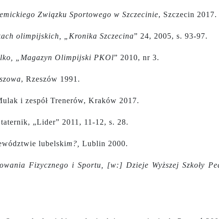
demickiego Związku Sportowego w Szczecinie
, Szczecin 2017.
skach olimpijskich, „Kronika Szczecina
” 24, 2005, s. 93-97.
tylko, „Magazyn Olimpijski PKOl
” 2010, nr 3.
eszowa
, Rzeszów 1991.
ulak i zespół Trenerów, Kraków 2017.
aternik, „Lider” 2011, 11-12, s. 28.
ewództwie lubelski
m?,
Lublin 2000.
wania Fizycznego i Sportu, [w:] Dzieje Wyższej Szkoły Pe