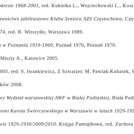
okresie 1968-2003,
red. Kukiełka L., Wojciechowski L., Kosz
awnictwo jubileuszowe Klubu Seniora AZS Częstochowa
, Czę
974
, red. R. Wirszyłło, Warszawa 1989.
go w Poznaniu 1919-1969
, Poznań 1970, Poznań 1970.
. Miszty A., Katowice 2005.
2005
, red. S. Iwankiewicz, Z Szwarzer, M. Pawlak-Kubasek,
aków 2008.
wy Wydział warszawskiej AWF w Białej Podlaskiej
, Biała Pod
roni Karola Świerczewskiego w Warszawie w latach 1929-19
wie 1929-1930/2009/2010. Księga Pamiątkowa
, red. Zuchor