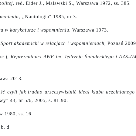
olitej
,
red. Eider J., Malawski S., Warszawa 1972, ss. 385.
omnienia
, ,,Nautologia" 1985, nr 3.
tu w karykaturze i wspomnieniu
, Warszawa 1973.
,
Sport akademicki w relacjach i wspomnieniach
, Poznań 2009
ac.),
Reprezentanci AWF im. Jędrzeja Śniadeckiego i AZS-A
zawa 2013.
ść czyli jak trudno urzeczywistnić ideał klubu uczelnianego
y” 43, nr 5/6, 2005, s. 81-90.
w 1980, ss. 16.
b. d.