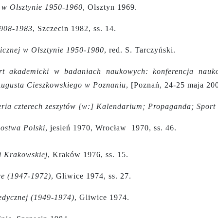
j w Olsztynie 1950-1960
, Olsztyn 1969.
1908-1983
, Szczecin 1982, ss. 14.
nicznej w Olsztynie 1950-1980
,
red. S. Tarczyński.
ort akademicki w badaniach naukowych: konferencja nauk
 Augusta Cieszkowskiego w Poznaniu
, [Poznań, 24-25 maja 20
eria czterech zeszytów [w:] Kalendarium; Propaganda; Spor
zostwa Polski
, jesień 1970, Wrocław 1970, ss. 46.
i Krakowskiej
, Kraków 1976, ss. 15.
ice (1947-1972)
, Gliwice 1974, ss. 27.
edycznej (1949-1974)
, Gliwice 1974.