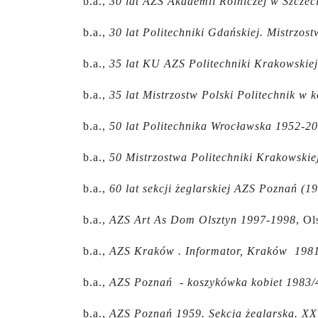
b.a.,
30 lat AZS Akademii Rolniczej w Szczec
b.a.,
30 lat Politechniki Gdańskiej. Mistrzos
b.a.,
35 lat KU AZS Politechniki Krakowskie
b.a.,
35 lat Mistrzostw Polski Politechnik w 
b.a.,
50 lat Politechnika Wrocławska 1952-2
b.a.,
50 Mistrzostwa Politechniki Krakowskie
b.a.,
60 lat sekcji żeglarskiej AZS Poznań (1
b.a.,
AZS Art As Dom Olsztyn 1997-1998
, Ol
b.a.,
AZS Kraków . Informator, Kraków 198
b.a.,
AZS Poznań - koszykówka kobiet 1983/
b.a.,
AZS Poznań 1959. Sekcja żeglarska. XXV 