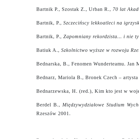
Bartnik P., Szostak Z., Urban R.,
70 lat Aka
Bartnik, P.,
Szczecińscy lekkoatleci na igrzy
Bartnik, P.,
Zapomniany rekordzista... i nie 
Batiuk A.,
Szkolnictwo wyższe w rozwoju Rz
Bednarska, B., Fenomen Wunderteamu. Jan M
Bednarz, Mariola B., Bronek Czech – artysta t
Bednarzewska, H. (red.), Kim kto jest w woj
Berdel B.,
Międzywydziałowe Studium Wycho
Rzeszów 2001.