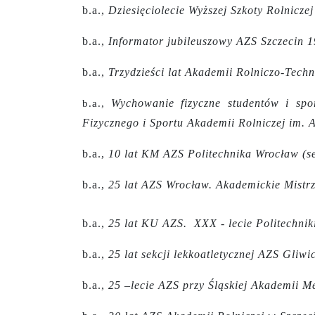
b.a.,
Dziesięciolecie Wyższej Szkoty Rolnicze
b.a.,
Informator jubileuszowy AZS Szczecin 
b.a.,
Trzydzieści lat Akademii Rolniczo-Tech
Wychowanie fizyczne studentów i sp
b.a.,
Fizycznego i Sportu Akademii Rolniczej im.
b.a.,
10 lat KM AZS Politechnika Wrocław (s
b.a.,
25 lat AZS Wrocław. Akademickie Mistr
b.a.,
25 lat KU AZS. XXX - lecie Politechnik
b.a.,
25 lat sekcji lekkoatletycznej AZS Gliw
b.a.,
25 –lecie AZS przy Śląskiej Akademii M