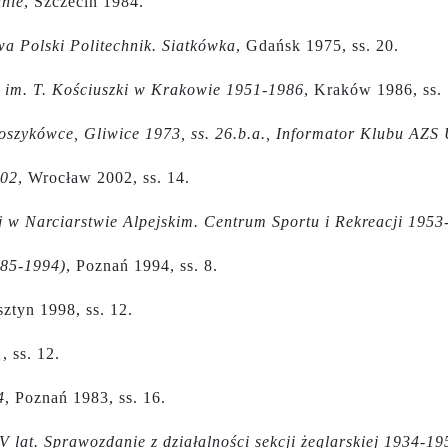
inie
, Szczecin 1984.
twa Polski Politechnik. Siatkówka
, Gdańsk 1975, ss. 20.
j im. T. Kościuszki w Krakowie 1951-1986
, Kraków 1986, ss. 
koszykówce, Gliwice 1973, ss. 26.b.a., Informator Klubu AZS 
002
, Wrocław 2002, ss. 14.
j w Narciarstwie Alpejskim. Centrum Sportu i Rekreacji 1953
985-1994)
, Poznań 1994, ss. 8.
sztyn 1998, ss. 12.
1
, ss. 12.
4
, Poznań 1983, ss. 16.
lat. Sprawozdanie z działalności sekcji żeglarskiej 1934-19