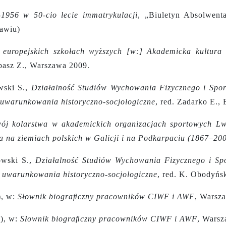
1956 w 50-cio lecie immatrykulacji
, „Biuletyn Absolwent
awiu)
 europejskich szkołach wyższych [w:] Akademicka kultura 
abasz Z., Warszawa 2009.
wski S.,
Działalność Studiów Wychowania Fizycznego i Spo
 – uwarunkowania historyczno-socjologiczne
, red. Zadarko E.,
ój kolarstwa w akademickich organizacjach sportowych L
wa na ziemiach polskich w Galicji i na Podkarpaciu (1867–200
owski S.,
Działalność Studiów Wychowania Fizycznego i Sp
I: uwarunkowania historyczno-socjologiczne
,
red. K. Obodyńsk
), w:
Słownik biograﬁczny pracowników CIWF i AWF
, Warsza
2), w:
Słownik biograﬁczny pracowników CIWF i AWF
, Warsza