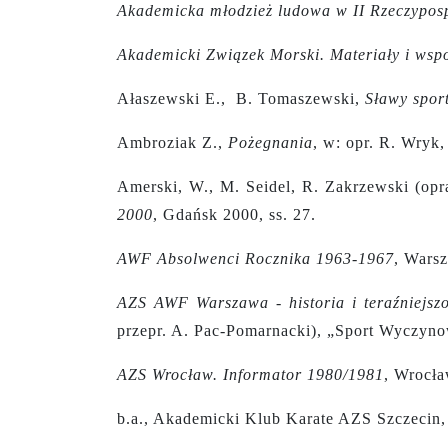
Akademicka młodzież ludowa w II Rzeczyposp
Akademicki Związek Morski. Materiały i wsp
Ałaszewski E., B. Tomaszewski,
Sławy spor
Ambroziak Z.,
Pożegnania
, w: opr. R. Wryk
Amerski, W., M. Seidel, R. Zakrzewski (opr
2000
, Gdańsk 2000, ss. 27.
AWF Absolwenci Rocznika 1963-1967
, Wars
AZS AWF Warszawa - historia i teraźniejszo
przepr. A. Pac-Pomarnacki), „Sport Wyczynow
AZS Wrocław. Informator 1980/1981
, Wrocła
b.a., Akademicki Klub Karate AZS Szczecin, 