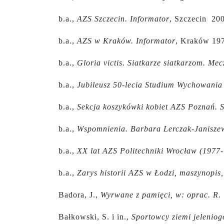
b.a.,
AZS Szczecin. Informator
, Szczecin 200
b.a.,
AZS w Kraków. Informator
, Kraków 197
b.a.,
Gloria victis. Siatkarze siatkarzom. Me
b.a.,
Jubileusz 50-lecia Studium Wychowania
b.a.,
Sekcja koszykówki kobiet AZS Poznań. 
b.a.,
Wspomnienia. Barbara Lerczak-Janiszew
b.a.,
XX lat AZS Politechniki Wrocław (1977-
b.a.,
Zarys historii AZS w Łodzi, maszynopis,
Badora, J.,
Wyrwane z pamięci, w: oprac. R.
Bałkowski, S. i in.,
Sportowcy ziemi jeleniog