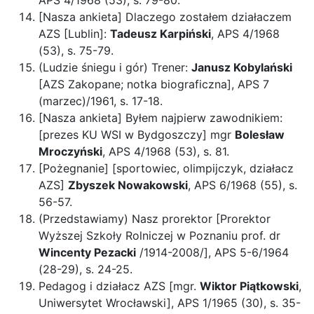
APS 4/1968 (53), s. 79-80.
[Nasza ankieta] Dlaczego zostałem działaczem
AZS [Lublin]:
Tadeusz Karpiński
, APS 4/1968
(53), s. 75-79.
(Ludzie śniegu i gór) Trener:
Janusz Kobylański
[AZS Zakopane; notka biograficzna], APS 7
(marzec)/1961, s. 17-18.
[Nasza ankieta] Byłem najpierw zawodnikiem:
[prezes KU WSI w Bydgoszczy] mgr
Bolesław
Mroczyński
, APS 4/1968 (53), s. 81.
[Pożegnanie] [sportowiec, olimpijczyk, działacz
AZS]
Zbyszek Nowakowski
, APS 6/1968 (55), s.
56-57.
(Przedstawiamy) Nasz prorektor [Prorektor
Wyższej Szkoły Rolniczej w Poznaniu prof. dr
Wincenty Pezacki
/1914-2008/], APS 5-6/1964
(28-29), s. 24-25.
Pedagog i działacz AZS [mgr.
Wiktor Piątkowski
,
Uniwersytet Wrocławski], APS 1/1965 (30), s. 35-