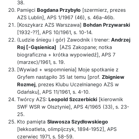
38.
Pamięci
Bogdana Przybyło
[szermierz, prezes
AZS Lublin], APS 1/1967 (46), s. 46a-46b.
[Koszykarz AZS Warszawa]
Bohdan Przywarski
[1932-??], APS 10/1961, s. 10-14.
(Ludzie śniegu i gór) Zawodnik i trener:
Andrzej
Roj [-Gąsienica]
[AZS Zakopane; notka
biograficzna + krótka wypowiedź], APS 7
(marzec)/1961, s. 19.
[Wywiad + wspomnienia] Moje spotkanie z
Gryfem nastąpiło 35 lat temu [prof.
Zbigniew
Rozmej
, prezes Klubu Uczelnianego AZS w
Gdańsku], APS 11/1961, s. 4-10.
Twórcy AZS:
Leopold Szczerbicki
[kierownik
SWF WSR w Olsztynie], APS 4/1965 (33), s. 23-
25.
Kto pamięta
Sławosza Szydłowskiego
[lekkoatleta, olimpijczyk, 1894-1952], APS
czerwiec 1971, s. 58-59.