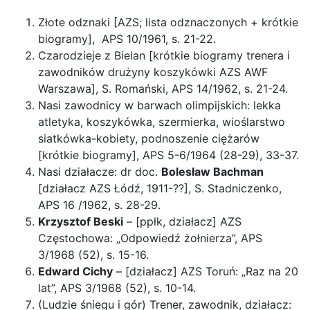
Złote odznaki [AZS; lista odznaczonych + krótkie
biogramy], APS 10/1961, s. 21-22.
Czarodzieje z Bielan [krótkie biogramy trenera i
zawodników drużyny koszykówki AZS AWF
Warszawa], S. Romański, APS 14/1962, s. 21-24.
Nasi zawodnicy w barwach olimpijskich: lekka
atletyka, koszykówka, szermierka, wioślarstwo
siatkówka-kobiety, podnoszenie ciężarów
[krótkie biogramy], APS 5-6/1964 (28-29), 33-37.
Nasi działacze: dr doc.
Bolesław Bachman
[działacz AZS Łódź, 1911-??], S. Stadniczenko,
APS 16 /1962, s. 28-29.
Krzysztof Beski
– [ppłk, działacz] AZS
Częstochowa: „Odpowiedź żołnierza”, APS
3/1968 (52), s. 15-16.
Edward Cichy
– [działacz] AZS Toruń: „Raz na 20
lat”, APS 3/1968 (52), s. 10-14.
(Ludzie śniegu i gór) Trener, zawodnik, działacz: