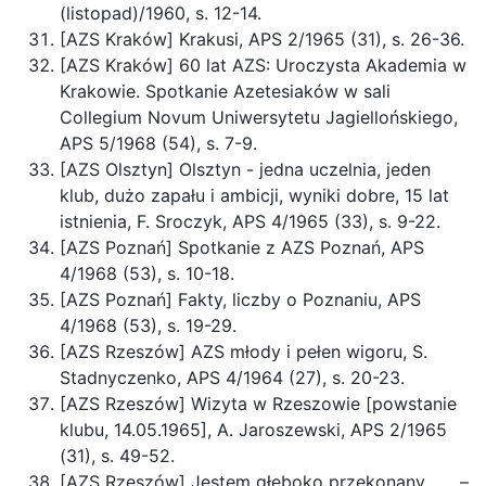
(listopad)/1960, s. 12-14.
[AZS Kraków] Krakusi, APS 2/1965 (31), s. 26-36.
[AZS Kraków] 60 lat AZS: Uroczysta Akademia w
Krakowie. Spotkanie Azetesiaków w sali
Collegium Novum Uniwersytetu Jagiellońskiego,
APS 5/1968 (54), s. 7-9.
[AZS Olsztyn] Olsztyn - jedna uczelnia, jeden
klub, dużo zapału i ambicji, wyniki dobre, 15 lat
istnienia, F. Sroczyk, APS 4/1965 (33), s. 9-22.
[AZS Poznań] Spotkanie z AZS Poznań, APS
4/1968 (53), s. 10-18.
[AZS Poznań] Fakty, liczby o Poznaniu, APS
4/1968 (53), s. 19-29.
[AZS Rzeszów] AZS młody i pełen wigoru, S.
Stadnyczenko, APS 4/1964 (27), s. 20-23.
[AZS Rzeszów] Wizyta w Rzeszowie [powstanie
klubu, 14.05.1965], A. Jaroszewski, APS 2/1965
(31), s. 49-52.
[AZS Rzeszów] Jestem głęboko przekonany . . . –