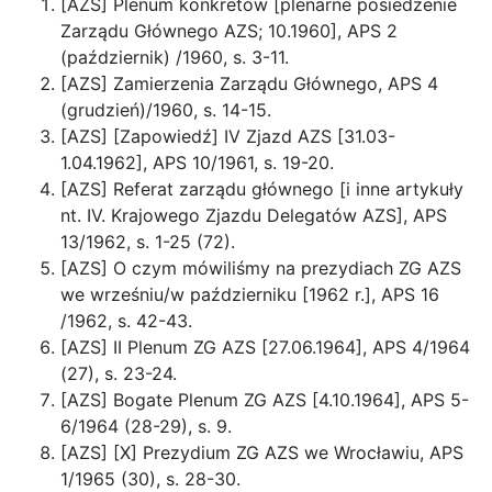
[AZS] Plenum konkretów [plenarne posiedzenie
Zarządu Głównego AZS; 10.1960], APS 2
(październik) /1960, s. 3-11.
[AZS] Zamierzenia Zarządu Głównego, APS 4
(grudzień)/1960, s. 14-15.
[AZS] [Zapowiedź] IV Zjazd AZS [31.03-
1.04.1962], APS 10/1961, s. 19-20.
[AZS] Referat zarządu głównego [i inne artykuły
nt. IV. Krajowego Zjazdu Delegatów AZS], APS
13/1962, s. 1-25 (72).
[AZS] O czym mówiliśmy na prezydiach ZG AZS
we wrześniu/w październiku [1962 r.], APS 16
/1962, s. 42-43.
[AZS] II Plenum ZG AZS [27.06.1964], APS 4/1964
(27), s. 23-24.
[AZS] Bogate Plenum ZG AZS [4.10.1964], APS 5-
6/1964 (28-29), s. 9.
[AZS] [X] Prezydium ZG AZS we Wrocławiu, APS
1/1965 (30), s. 28-30.