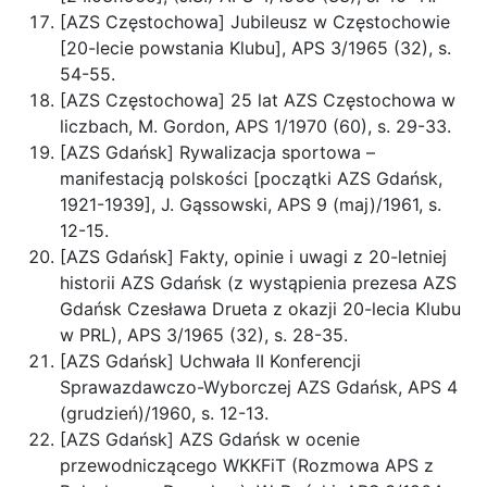
[AZS Częstochowa] Jubileusz w Częstochowie
[20-lecie powstania Klubu], APS 3/1965 (32), s.
54-55.
[AZS Częstochowa] 25 lat AZS Częstochowa w
liczbach, M. Gordon, APS 1/1970 (60), s. 29-33.
[AZS Gdańsk] Rywalizacja sportowa –
manifestacją polskości [początki AZS Gdańsk,
1921-1939], J. Gąssowski, APS 9 (maj)/1961, s.
12-15.
[AZS Gdańsk] Fakty, opinie i uwagi z 20-letniej
historii AZS Gdańsk (z wystąpienia prezesa AZS
Gdańsk Czesława Drueta z okazji 20-lecia Klubu
w PRL), APS 3/1965 (32), s. 28-35.
[AZS Gdańsk] Uchwała II Konferencji
Sprawazdawczo-Wyborczej AZS Gdańsk, APS 4
(grudzień)/1960, s. 12-13.
[AZS Gdańsk] AZS Gdańsk w ocenie
przewodniczącego WKKFiT (Rozmowa APS z