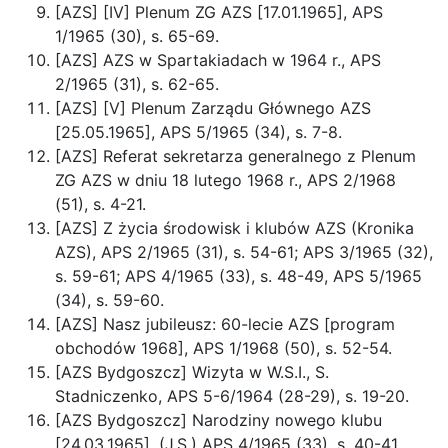
[AZS] [IV] Plenum ZG AZS [17.01.1965], APS
1/1965 (30), s. 65-69.
[AZS] AZS w Spartakiadach w 1964 r., APS
2/1965 (31), s. 62-65.
[AZS] [V] Plenum Zarządu Głównego AZS
[25.05.1965], APS 5/1965 (34), s. 7-8.
[AZS] Referat sekretarza generalnego z Plenum
ZG AZS w dniu 18 lutego 1968 r., APS 2/1968
(51), s. 4-21.
[AZS] Z życia środowisk i klubów AZS (Kronika
AZS), APS 2/1965 (31), s. 54-61; APS 3/1965 (32),
s. 59-61; APS 4/1965 (33), s. 48-49, APS 5/1965
(34), s. 59-60.
[AZS] Nasz jubileusz: 60-lecie AZS [program
obchodów 1968], APS 1/1968 (50), s. 52-54.
[AZS Bydgoszcz] Wizyta w W.S.I., S.
Stadniczenko, APS 5-6/1964 (28-29), s. 19-20.
[AZS Bydgoszcz] Narodziny nowego klubu
[24.03.1965], (J.S.) APS 4/1965 (33), s. 40-41.