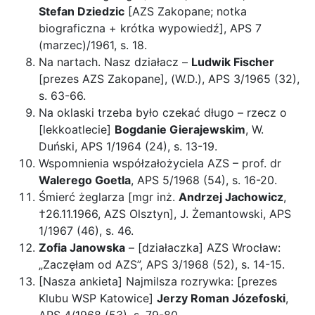
Stefan Dziedzic
[AZS Zakopane; notka
biograficzna + krótka wypowiedź], APS 7
(marzec)/1961, s. 18.
Na nartach. Nasz działacz –
Ludwik Fischer
[prezes AZS Zakopane], (W.D.), APS 3/1965 (32),
s. 63-66.
Na oklaski trzeba było czekać długo – rzecz o
[lekkoatlecie]
Bogdanie Gierajewskim
, W.
Duński, APS 1/1964 (24), s. 13-19.
Wspomnienia współzałożyciela AZS – prof. dr
Walerego Goetla
, APS 5/1968 (54), s. 16-20.
Śmierć żeglarza [mgr inż.
Andrzej Jachowicz
,
†26.11.1966, AZS Olsztyn], J. Żemantowski, APS
1/1967 (46), s. 46.
Zofia Janowska
– [działaczka] AZS Wrocław:
„Zaczęłam od AZS”, APS 3/1968 (52), s. 14-15.
[Nasza ankieta] Najmilsza rozrywka: [prezes
Klubu WSP Katowice]
Jerzy Roman Józefoski
,