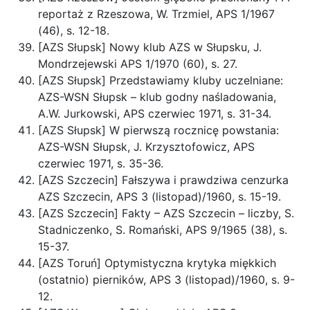
reportaż z Rzeszowa, W. Trzmiel, APS 1/1967
(46), s. 12-18.
[AZS Słupsk] Nowy klub AZS w Słupsku, J.
Mondrzejewski APS 1/1970 (60), s. 27.
[AZS Słupsk] Przedstawiamy kluby uczelniane:
AZS-WSN Słupsk – klub godny naśladowania,
A.W. Jurkowski, APS czerwiec 1971, s. 31-34.
[AZS Słupsk] W pierwszą rocznicę powstania:
AZS-WSN Słupsk, J. Krzysztofowicz, APS
czerwiec 1971, s. 35-36.
[AZS Szczecin] Fałszywa i prawdziwa cenzurka
AZS Szczecin, APS 3 (listopad)/1960, s. 15-19.
[AZS Szczecin] Fakty – AZS Szczecin – liczby, S.
Stadniczenko, S. Romański, APS 9/1965 (38), s.
15-37.
[AZS Toruń] Optymistyczna krytyka miękkich
(ostatnio) pierników, APS 3 (listopad)/1960, s. 9-
12.