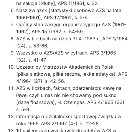
na sekcje i kluby], APS 11/1961, s. 32.
Nasz związek [statystyki osobowe AZS na lata
1960-1961], APS 12/1962, s. 5-6.
Ogólny stan zasięgu organizacyjnego AZS [1961-
1962], APS 15 /1962, s. 54-59.
AZS w liczbach na dzień 31.XII.1963 r., APS 1/1964
(24), s. 53-66.
Wszystko o AZS/AZS w cyfrach, APS 3/1965
(32), s. 41-47.
Uczestnicy Mistrzostw Akademickich Polski
(piłka siatkowa, piłka ręczna, lekka atletyka), APS
4/1964 (27), s. 42-56.
AZS w liczbach, faktach, zdarzeniach: Kawę na
ławę, czyli u nas nic nie chowamy pod sukno
[dane finansowe], H. Czempas, APS 4/1965 (33),
s. 5-9.
Informacja o działalności sportowej Związku w
roku 1966, APS 2/1967 (47), s. 22-28.
10 najlepszych wyników lekkoatletów AZS w