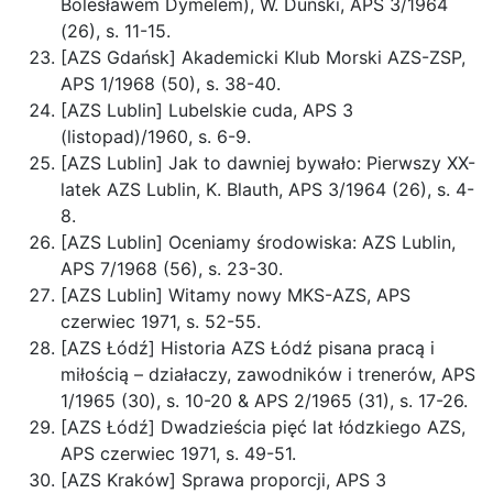
Bolesławem Dymelem), W. Duński, APS 3/1964
(26), s. 11-15.
[AZS Gdańsk] Akademicki Klub Morski AZS-ZSP,
APS 1/1968 (50), s. 38-40.
[AZS Lublin] Lubelskie cuda, APS 3
(listopad)/1960, s. 6-9.
[AZS Lublin] Jak to dawniej bywało: Pierwszy XX-
latek AZS Lublin, K. Blauth, APS 3/1964 (26), s. 4-
8.
[AZS Lublin] Oceniamy środowiska: AZS Lublin,
APS 7/1968 (56), s. 23-30.
[AZS Lublin] Witamy nowy MKS-AZS, APS
czerwiec 1971, s. 52-55.
[AZS Łódź] Historia AZS Łódź pisana pracą i
miłością – działaczy, zawodników i trenerów, APS
1/1965 (30), s. 10-20 & APS 2/1965 (31), s. 17-26.
[AZS Łódź] Dwadzieścia pięć lat łódzkiego AZS,
APS czerwiec 1971, s. 49-51.
[AZS Kraków] Sprawa proporcji, APS 3