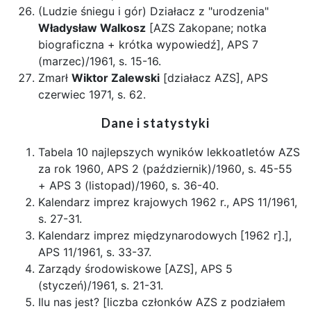
(Ludzie śniegu i gór) Działacz z "urodzenia"
Władysław Walkosz
[AZS Zakopane; notka
biograficzna + krótka wypowiedź], APS 7
(marzec)/1961, s. 15-16.
Zmarł
Wiktor Zalewski
[działacz AZS], APS
czerwiec 1971, s. 62.
Dane i statystyki
Tabela 10 najlepszych wyników lekkoatletów AZS
za rok 1960, APS 2 (październik)/1960, s. 45-55
+ APS 3 (listopad)/1960, s. 36-40.
Kalendarz imprez krajowych 1962 r., APS 11/1961,
s. 27-31.
Kalendarz imprez międzynarodowych [1962 r].],
APS 11/1961, s. 33-37.
Zarządy środowiskowe [AZS], APS 5
(styczeń)/1961, s. 21-31.
Ilu nas jest? [liczba członków AZS z podziałem