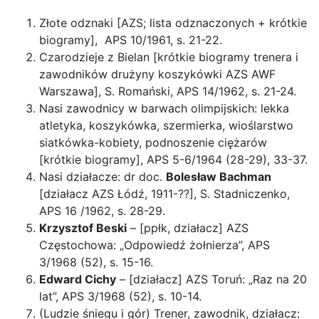
Złote odznaki [AZS; lista odznaczonych + krótkie
biogramy], APS 10/1961, s. 21-22.
Czarodzieje z Bielan [krótkie biogramy trenera i
zawodników drużyny koszykówki AZS AWF
Warszawa], S. Romański, APS 14/1962, s. 21-24.
Nasi zawodnicy w barwach olimpijskich: lekka
atletyka, koszykówka, szermierka, wioślarstwo
siatkówka-kobiety, podnoszenie ciężarów
[krótkie biogramy], APS 5-6/1964 (28-29), 33-37.
Nasi działacze: dr doc.
Bolesław Bachman
[działacz AZS Łódź, 1911-??], S. Stadniczenko,
APS 16 /1962, s. 28-29.
Krzysztof Beski
– [ppłk, działacz] AZS
Częstochowa: „Odpowiedź żołnierza”, APS
3/1968 (52), s. 15-16.
Edward Cichy
– [działacz] AZS Toruń: „Raz na 20
lat”, APS 3/1968 (52), s. 10-14.
(Ludzie śniegu i gór) Trener, zawodnik, działacz: