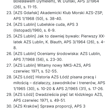
Bolesławem Dymelem), W. Duński, APS 3/1964
(26), s. 11-15.
[AZS Gdańsk] Akademicki Klub Morski AZS-ZSP,
APS 1/1968 (50), s. 38-40.
[AZS Lublin] Lubelskie cuda, APS 3
(listopad)/1960, s. 6-9.
[AZS Lublin] Jak to dawniej bywało: Pierwszy XX-
latek AZS Lublin, K. Blauth, APS 3/1964 (26), s. 4-
8.
[AZS Lublin] Oceniamy środowiska: AZS Lublin,
APS 7/1968 (56), s. 23-30.
[AZS Lublin] Witamy nowy MKS-AZS, APS
czerwiec 1971, s. 52-55.
[AZS Łódź] Historia AZS Łódź pisana pracą i
miłością – działaczy, zawodników i trenerów, APS
1/1965 (30), s. 10-20 & APS 2/1965 (31), s. 17-26.
[AZS Łódź] Dwadzieścia pięć lat łódzkiego AZS,
APS czerwiec 1971, s. 49-51.
[AZS Kraków] Sprawa proporcji, APS 3