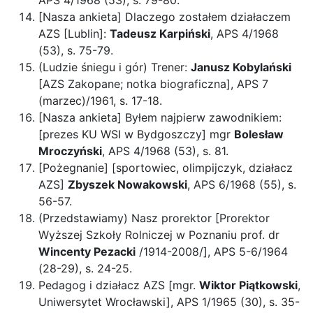
APS 4/1968 (53), s. 79-80.
[Nasza ankieta] Dlaczego zostałem działaczem
AZS [Lublin]:
Tadeusz Karpiński
, APS 4/1968
(53), s. 75-79.
(Ludzie śniegu i gór) Trener:
Janusz Kobylański
[AZS Zakopane; notka biograficzna], APS 7
(marzec)/1961, s. 17-18.
[Nasza ankieta] Byłem najpierw zawodnikiem:
[prezes KU WSI w Bydgoszczy] mgr
Bolesław
Mroczyński
, APS 4/1968 (53), s. 81.
[Pożegnanie] [sportowiec, olimpijczyk, działacz
AZS]
Zbyszek Nowakowski
, APS 6/1968 (55), s.
56-57.
(Przedstawiamy) Nasz prorektor [Prorektor
Wyższej Szkoły Rolniczej w Poznaniu prof. dr
Wincenty Pezacki
/1914-2008/], APS 5-6/1964
(28-29), s. 24-25.
Pedagog i działacz AZS [mgr.
Wiktor Piątkowski
,
Uniwersytet Wrocławski], APS 1/1965 (30), s. 35-