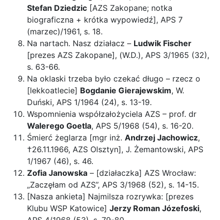
Stefan Dziedzic
[AZS Zakopane; notka
biograficzna + krótka wypowiedź], APS 7
(marzec)/1961, s. 18.
Na nartach. Nasz działacz –
Ludwik Fischer
[prezes AZS Zakopane], (W.D.), APS 3/1965 (32),
s. 63-66.
Na oklaski trzeba było czekać długo – rzecz o
[lekkoatlecie]
Bogdanie Gierajewskim
, W.
Duński, APS 1/1964 (24), s. 13-19.
Wspomnienia współzałożyciela AZS – prof. dr
Walerego Goetla
, APS 5/1968 (54), s. 16-20.
Śmierć żeglarza [mgr inż.
Andrzej Jachowicz
,
†26.11.1966, AZS Olsztyn], J. Żemantowski, APS
1/1967 (46), s. 46.
Zofia Janowska
– [działaczka] AZS Wrocław:
„Zaczęłam od AZS”, APS 3/1968 (52), s. 14-15.
[Nasza ankieta] Najmilsza rozrywka: [prezes
Klubu WSP Katowice]
Jerzy Roman Józefoski
,