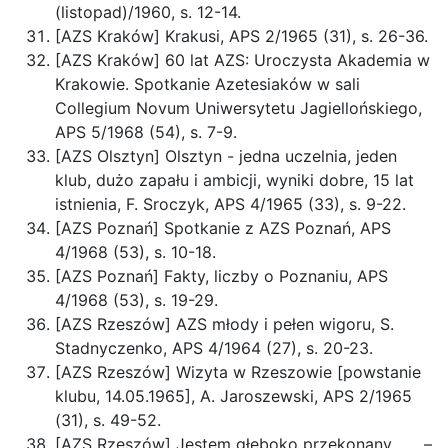
(listopad)/1960, s. 12-14.
[AZS Kraków] Krakusi, APS 2/1965 (31), s. 26-36.
[AZS Kraków] 60 lat AZS: Uroczysta Akademia w
Krakowie. Spotkanie Azetesiaków w sali
Collegium Novum Uniwersytetu Jagiellońskiego,
APS 5/1968 (54), s. 7-9.
[AZS Olsztyn] Olsztyn - jedna uczelnia, jeden
klub, dużo zapału i ambicji, wyniki dobre, 15 lat
istnienia, F. Sroczyk, APS 4/1965 (33), s. 9-22.
[AZS Poznań] Spotkanie z AZS Poznań, APS
4/1968 (53), s. 10-18.
[AZS Poznań] Fakty, liczby o Poznaniu, APS
4/1968 (53), s. 19-29.
[AZS Rzeszów] AZS młody i pełen wigoru, S.
Stadnyczenko, APS 4/1964 (27), s. 20-23.
[AZS Rzeszów] Wizyta w Rzeszowie [powstanie
klubu, 14.05.1965], A. Jaroszewski, APS 2/1965
(31), s. 49-52.
[AZS Rzeszów] Jestem głęboko przekonany . . . –