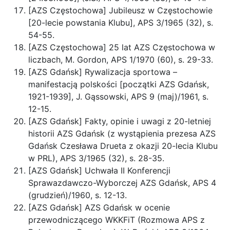
[AZS Częstochowa] Jubileusz w Częstochowie
[20-lecie powstania Klubu], APS 3/1965 (32), s.
54-55.
[AZS Częstochowa] 25 lat AZS Częstochowa w
liczbach, M. Gordon, APS 1/1970 (60), s. 29-33.
[AZS Gdańsk] Rywalizacja sportowa –
manifestacją polskości [początki AZS Gdańsk,
1921-1939], J. Gąssowski, APS 9 (maj)/1961, s.
12-15.
[AZS Gdańsk] Fakty, opinie i uwagi z 20-letniej
historii AZS Gdańsk (z wystąpienia prezesa AZS
Gdańsk Czesława Drueta z okazji 20-lecia Klubu
w PRL), APS 3/1965 (32), s. 28-35.
[AZS Gdańsk] Uchwała II Konferencji
Sprawazdawczo-Wyborczej AZS Gdańsk, APS 4
(grudzień)/1960, s. 12-13.
[AZS Gdańsk] AZS Gdańsk w ocenie
przewodniczącego WKKFiT (Rozmowa APS z