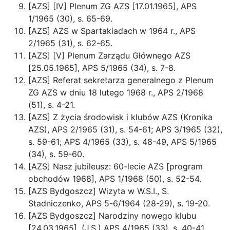
[AZS] [IV] Plenum ZG AZS [17.01.1965], APS
1/1965 (30), s. 65-69.
[AZS] AZS w Spartakiadach w 1964 r., APS
2/1965 (31), s. 62-65.
[AZS] [V] Plenum Zarządu Głównego AZS
[25.05.1965], APS 5/1965 (34), s. 7-8.
[AZS] Referat sekretarza generalnego z Plenum
ZG AZS w dniu 18 lutego 1968 r., APS 2/1968
(51), s. 4-21.
[AZS] Z życia środowisk i klubów AZS (Kronika
AZS), APS 2/1965 (31), s. 54-61; APS 3/1965 (32),
s. 59-61; APS 4/1965 (33), s. 48-49, APS 5/1965
(34), s. 59-60.
[AZS] Nasz jubileusz: 60-lecie AZS [program
obchodów 1968], APS 1/1968 (50), s. 52-54.
[AZS Bydgoszcz] Wizyta w W.S.I., S.
Stadniczenko, APS 5-6/1964 (28-29), s. 19-20.
[AZS Bydgoszcz] Narodziny nowego klubu
[24.03.1965], (J.S.) APS 4/1965 (33), s. 40-41.