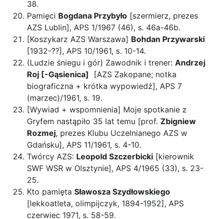
38.
Pamięci
Bogdana Przybyło
[szermierz, prezes
AZS Lublin], APS 1/1967 (46), s. 46a-46b.
[Koszykarz AZS Warszawa]
Bohdan Przywarski
[1932-??], APS 10/1961, s. 10-14.
(Ludzie śniegu i gór) Zawodnik i trener:
Andrzej
Roj [-Gąsienica]
[AZS Zakopane; notka
biograficzna + krótka wypowiedź], APS 7
(marzec)/1961, s. 19.
[Wywiad + wspomnienia] Moje spotkanie z
Gryfem nastąpiło 35 lat temu [prof.
Zbigniew
Rozmej
, prezes Klubu Uczelnianego AZS w
Gdańsku], APS 11/1961, s. 4-10.
Twórcy AZS:
Leopold Szczerbicki
[kierownik
SWF WSR w Olsztynie], APS 4/1965 (33), s. 23-
25.
Kto pamięta
Sławosza Szydłowskiego
[lekkoatleta, olimpijczyk, 1894-1952], APS
czerwiec 1971, s. 58-59.