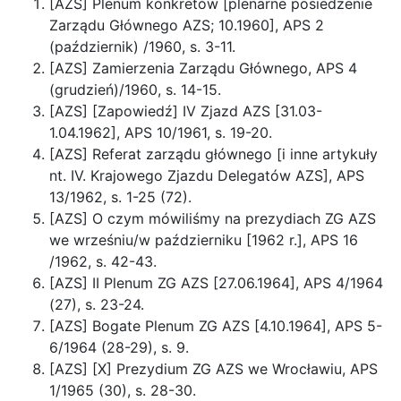
[AZS] Plenum konkretów [plenarne posiedzenie
Zarządu Głównego AZS; 10.1960], APS 2
(październik) /1960, s. 3-11.
[AZS] Zamierzenia Zarządu Głównego, APS 4
(grudzień)/1960, s. 14-15.
[AZS] [Zapowiedź] IV Zjazd AZS [31.03-
1.04.1962], APS 10/1961, s. 19-20.
[AZS] Referat zarządu głównego [i inne artykuły
nt. IV. Krajowego Zjazdu Delegatów AZS], APS
13/1962, s. 1-25 (72).
[AZS] O czym mówiliśmy na prezydiach ZG AZS
we wrześniu/w październiku [1962 r.], APS 16
/1962, s. 42-43.
[AZS] II Plenum ZG AZS [27.06.1964], APS 4/1964
(27), s. 23-24.
[AZS] Bogate Plenum ZG AZS [4.10.1964], APS 5-
6/1964 (28-29), s. 9.
[AZS] [X] Prezydium ZG AZS we Wrocławiu, APS
1/1965 (30), s. 28-30.