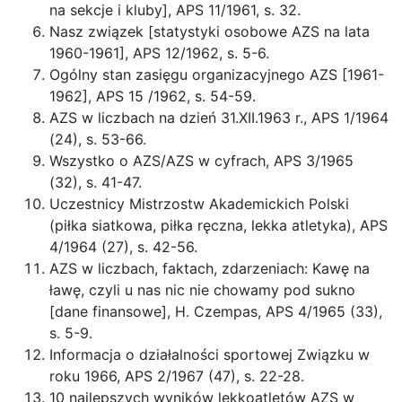
na sekcje i kluby], APS 11/1961, s. 32.
Nasz związek [statystyki osobowe AZS na lata
1960-1961], APS 12/1962, s. 5-6.
Ogólny stan zasięgu organizacyjnego AZS [1961-
1962], APS 15 /1962, s. 54-59.
AZS w liczbach na dzień 31.XII.1963 r., APS 1/1964
(24), s. 53-66.
Wszystko o AZS/AZS w cyfrach, APS 3/1965
(32), s. 41-47.
Uczestnicy Mistrzostw Akademickich Polski
(piłka siatkowa, piłka ręczna, lekka atletyka), APS
4/1964 (27), s. 42-56.
AZS w liczbach, faktach, zdarzeniach: Kawę na
ławę, czyli u nas nic nie chowamy pod sukno
[dane finansowe], H. Czempas, APS 4/1965 (33),
s. 5-9.
Informacja o działalności sportowej Związku w
roku 1966, APS 2/1967 (47), s. 22-28.
10 najlepszych wyników lekkoatletów AZS w