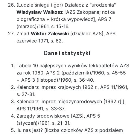
(Ludzie śniegu i gór) Działacz z "urodzenia"
Władysław Walkosz
[AZS Zakopane; notka
biograficzna + krótka wypowiedź], APS 7
(marzec)/1961, s. 15-16.
Zmarł
Wiktor Zalewski
[działacz AZS], APS
czerwiec 1971, s. 62.
Dane i statystyki
Tabela 10 najlepszych wyników lekkoatletów AZS
za rok 1960, APS 2 (październik)/1960, s. 45-55
+ APS 3 (listopad)/1960, s. 36-40.
Kalendarz imprez krajowych 1962 r., APS 11/1961,
s. 27-31.
Kalendarz imprez międzynarodowych [1962 r].],
APS 11/1961, s. 33-37.
Zarządy środowiskowe [AZS], APS 5
(styczeń)/1961, s. 21-31.
Ilu nas jest? [liczba członków AZS z podziałem