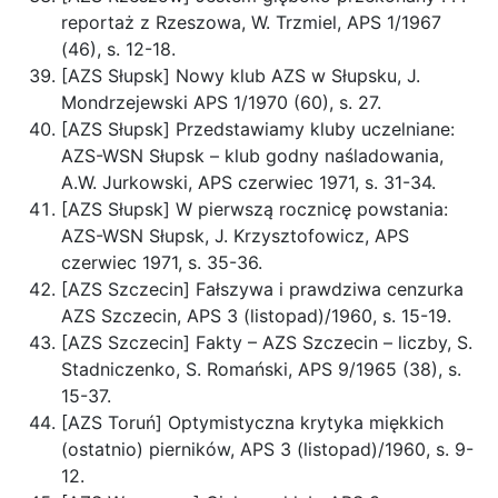
reportaż z Rzeszowa, W. Trzmiel, APS 1/1967
(46), s. 12-18.
[AZS Słupsk] Nowy klub AZS w Słupsku, J.
Mondrzejewski APS 1/1970 (60), s. 27.
[AZS Słupsk] Przedstawiamy kluby uczelniane:
AZS-WSN Słupsk – klub godny naśladowania,
A.W. Jurkowski, APS czerwiec 1971, s. 31-34.
[AZS Słupsk] W pierwszą rocznicę powstania:
AZS-WSN Słupsk, J. Krzysztofowicz, APS
czerwiec 1971, s. 35-36.
[AZS Szczecin] Fałszywa i prawdziwa cenzurka
AZS Szczecin, APS 3 (listopad)/1960, s. 15-19.
[AZS Szczecin] Fakty – AZS Szczecin – liczby, S.
Stadniczenko, S. Romański, APS 9/1965 (38), s.
15-37.
[AZS Toruń] Optymistyczna krytyka miękkich
(ostatnio) pierników, APS 3 (listopad)/1960, s. 9-
12.