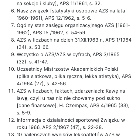
na sekcje i kluby], APS 11/1961, s. 32.
Nasz związek [statystyki osobowe AZS na lata
1960-1961], APS 12/1962, s. 5-6.
Ogólny stan zasięgu organizacyjnego AZS [1961-
1962], APS 15 /1962, s. 54-59.
AZS w liczbach na dzień 31.XII.1963 r., APS 1/1964
(24), s. 53-66.
Wszystko o AZS/AZS w cyfrach, APS 3/1965
(32), s. 41-47.
Uczestnicy Mistrzostw Akademickich Polski
(piłka siatkowa, piłka ręczna, lekka atletyka), APS
4/1964 (27), s. 42-56.
AZS w liczbach, faktach, zdarzeniach: Kawę na
ławę, czyli u nas nic nie chowamy pod sukno
[dane finansowe], H. Czempas, APS 4/1965 (33),
s. 5-9.
Informacja o działalności sportowej Związku w
roku 1966, APS 2/1967 (47), s. 22-28.
10 najlepszych wyników lekkoatletów AZS w