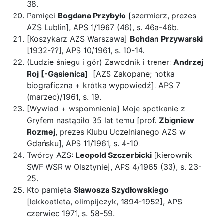
38.
Pamięci
Bogdana Przybyło
[szermierz, prezes
AZS Lublin], APS 1/1967 (46), s. 46a-46b.
[Koszykarz AZS Warszawa]
Bohdan Przywarski
[1932-??], APS 10/1961, s. 10-14.
(Ludzie śniegu i gór) Zawodnik i trener:
Andrzej
Roj [-Gąsienica]
[AZS Zakopane; notka
biograficzna + krótka wypowiedź], APS 7
(marzec)/1961, s. 19.
[Wywiad + wspomnienia] Moje spotkanie z
Gryfem nastąpiło 35 lat temu [prof.
Zbigniew
Rozmej
, prezes Klubu Uczelnianego AZS w
Gdańsku], APS 11/1961, s. 4-10.
Twórcy AZS:
Leopold Szczerbicki
[kierownik
SWF WSR w Olsztynie], APS 4/1965 (33), s. 23-
25.
Kto pamięta
Sławosza Szydłowskiego
[lekkoatleta, olimpijczyk, 1894-1952], APS
czerwiec 1971, s. 58-59.