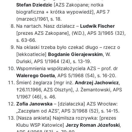
Stefan Dziedzic
[AZS Zakopane; notka
biograficzna + krótka wypowiedź], APS 7
(marzec)/1961, s. 18.
Na nartach. Nasz działacz –
Ludwik Fischer
[prezes AZS Zakopane], (W.D.), APS 3/1965 (32),
s. 63-66.
Na oklaski trzeba było czekać długo – rzecz o
[lekkoatlecie]
Bogdanie Gierajewskim
, W.
Duński, APS 1/1964 (24), s. 13-19.
Wspomnienia współzałożyciela AZS – prof. dr
Walerego Goetla
, APS 5/1968 (54), s. 16-20.
Śmierć żeglarza [mgr inż.
Andrzej Jachowicz
,
†26.11.1966, AZS Olsztyn], J. Żemantowski, APS
1/1967 (46), s. 46.
Zofia Janowska
– [działaczka] AZS Wrocław:
„Zaczęłam od AZS”, APS 3/1968 (52), s. 14-15.
[Nasza ankieta] Najmilsza rozrywka: [prezes
Klubu WSP Katowice]
Jerzy Roman Józefoski
,