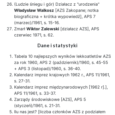
(Ludzie śniegu i gór) Działacz z "urodzenia"
Władysław Walkosz
[AZS Zakopane; notka
biograficzna + krótka wypowiedź], APS 7
(marzec)/1961, s. 15-16.
Zmarł
Wiktor Zalewski
[działacz AZS], APS
czerwiec 1971, s. 62.
Dane i statystyki
Tabela 10 najlepszych wyników lekkoatletów AZS
za rok 1960, APS 2 (październik)/1960, s. 45-55
+ APS 3 (listopad)/1960, s. 36-40.
Kalendarz imprez krajowych 1962 r., APS 11/1961,
s. 27-31.
Kalendarz imprez międzynarodowych [1962 r].],
APS 11/1961, s. 33-37.
Zarządy środowiskowe [AZS], APS 5
(styczeń)/1961, s. 21-31.
Ilu nas jest? [liczba członków AZS z podziałem