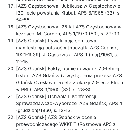
[AZS Częstochowa] Jubileusz w Częstochowie
[20-lecie powstania Klubu], APS 3/1965 (32), s.
54-55.
[AZS Częstochowa] 25 lat AZS Częstochowa w
liczbach, M. Gordon, APS 1/1970 (60), s. 29-33.
[AZS Gdańsk] Rywalizacja sportowa –
manifestacją polskości [początki AZS Gdańsk,
1921-1939], J. Gąssowski, APS 9 (maj)/1961, s.
12-15.
[AZS Gdańsk] Fakty, opinie i uwagi z 20-letniej
historii AZS Gdańsk (z wystąpienia prezesa AZS
Gdańsk Czesława Drueta z okazji 20-lecia Klubu
w PRL), APS 3/1965 (32), s. 28-35.
[AZS Gdańsk] Uchwała II Konferencji
Sprawazdawczo-Wyborczej AZS Gdańsk, APS 4
(grudzień)/1960, s. 12-13.
[AZS Gdańsk] AZS Gdańsk w ocenie
przewodniczącego WKKFiT (Rozmowa APS z