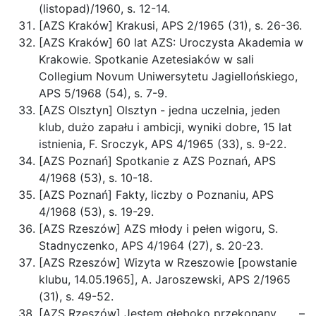
(listopad)/1960, s. 12-14.
[AZS Kraków] Krakusi, APS 2/1965 (31), s. 26-36.
[AZS Kraków] 60 lat AZS: Uroczysta Akademia w
Krakowie. Spotkanie Azetesiaków w sali
Collegium Novum Uniwersytetu Jagiellońskiego,
APS 5/1968 (54), s. 7-9.
[AZS Olsztyn] Olsztyn - jedna uczelnia, jeden
klub, dużo zapału i ambicji, wyniki dobre, 15 lat
istnienia, F. Sroczyk, APS 4/1965 (33), s. 9-22.
[AZS Poznań] Spotkanie z AZS Poznań, APS
4/1968 (53), s. 10-18.
[AZS Poznań] Fakty, liczby o Poznaniu, APS
4/1968 (53), s. 19-29.
[AZS Rzeszów] AZS młody i pełen wigoru, S.
Stadnyczenko, APS 4/1964 (27), s. 20-23.
[AZS Rzeszów] Wizyta w Rzeszowie [powstanie
klubu, 14.05.1965], A. Jaroszewski, APS 2/1965
(31), s. 49-52.
[AZS Rzeszów] Jestem głęboko przekonany . . . –