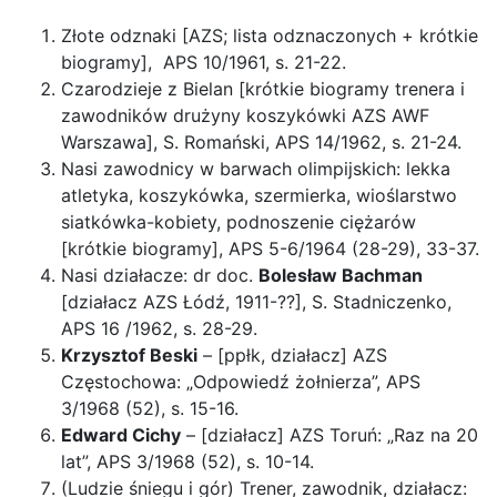
Złote odznaki [AZS; lista odznaczonych + krótkie
biogramy], APS 10/1961, s. 21-22.
Czarodzieje z Bielan [krótkie biogramy trenera i
zawodników drużyny koszykówki AZS AWF
Warszawa], S. Romański, APS 14/1962, s. 21-24.
Nasi zawodnicy w barwach olimpijskich: lekka
atletyka, koszykówka, szermierka, wioślarstwo
siatkówka-kobiety, podnoszenie ciężarów
[krótkie biogramy], APS 5-6/1964 (28-29), 33-37.
Nasi działacze: dr doc.
Bolesław Bachman
[działacz AZS Łódź, 1911-??], S. Stadniczenko,
APS 16 /1962, s. 28-29.
Krzysztof Beski
– [ppłk, działacz] AZS
Częstochowa: „Odpowiedź żołnierza”, APS
3/1968 (52), s. 15-16.
Edward Cichy
– [działacz] AZS Toruń: „Raz na 20
lat”, APS 3/1968 (52), s. 10-14.
(Ludzie śniegu i gór) Trener, zawodnik, działacz: