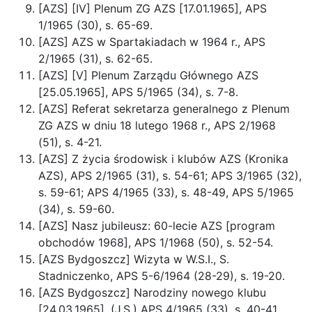
[AZS] [IV] Plenum ZG AZS [17.01.1965], APS
1/1965 (30), s. 65-69.
[AZS] AZS w Spartakiadach w 1964 r., APS
2/1965 (31), s. 62-65.
[AZS] [V] Plenum Zarządu Głównego AZS
[25.05.1965], APS 5/1965 (34), s. 7-8.
[AZS] Referat sekretarza generalnego z Plenum
ZG AZS w dniu 18 lutego 1968 r., APS 2/1968
(51), s. 4-21.
[AZS] Z życia środowisk i klubów AZS (Kronika
AZS), APS 2/1965 (31), s. 54-61; APS 3/1965 (32),
s. 59-61; APS 4/1965 (33), s. 48-49, APS 5/1965
(34), s. 59-60.
[AZS] Nasz jubileusz: 60-lecie AZS [program
obchodów 1968], APS 1/1968 (50), s. 52-54.
[AZS Bydgoszcz] Wizyta w W.S.I., S.
Stadniczenko, APS 5-6/1964 (28-29), s. 19-20.
[AZS Bydgoszcz] Narodziny nowego klubu
[24.03.1965], (J.S.) APS 4/1965 (33), s. 40-41.