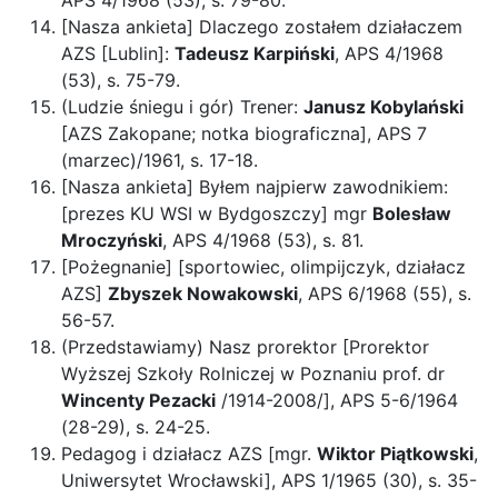
APS 4/1968 (53), s. 79-80.
[Nasza ankieta] Dlaczego zostałem działaczem
AZS [Lublin]:
Tadeusz Karpiński
, APS 4/1968
(53), s. 75-79.
(Ludzie śniegu i gór) Trener:
Janusz Kobylański
[AZS Zakopane; notka biograficzna], APS 7
(marzec)/1961, s. 17-18.
[Nasza ankieta] Byłem najpierw zawodnikiem:
[prezes KU WSI w Bydgoszczy] mgr
Bolesław
Mroczyński
, APS 4/1968 (53), s. 81.
[Pożegnanie] [sportowiec, olimpijczyk, działacz
AZS]
Zbyszek Nowakowski
, APS 6/1968 (55), s.
56-57.
(Przedstawiamy) Nasz prorektor [Prorektor
Wyższej Szkoły Rolniczej w Poznaniu prof. dr
Wincenty Pezacki
/1914-2008/], APS 5-6/1964
(28-29), s. 24-25.
Pedagog i działacz AZS [mgr.
Wiktor Piątkowski
,
Uniwersytet Wrocławski], APS 1/1965 (30), s. 35-