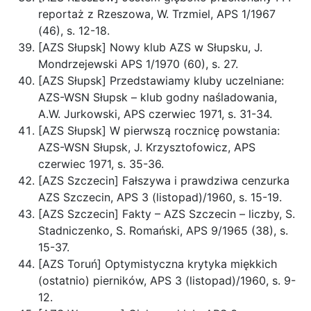
reportaż z Rzeszowa, W. Trzmiel, APS 1/1967
(46), s. 12-18.
[AZS Słupsk] Nowy klub AZS w Słupsku, J.
Mondrzejewski APS 1/1970 (60), s. 27.
[AZS Słupsk] Przedstawiamy kluby uczelniane:
AZS-WSN Słupsk – klub godny naśladowania,
A.W. Jurkowski, APS czerwiec 1971, s. 31-34.
[AZS Słupsk] W pierwszą rocznicę powstania:
AZS-WSN Słupsk, J. Krzysztofowicz, APS
czerwiec 1971, s. 35-36.
[AZS Szczecin] Fałszywa i prawdziwa cenzurka
AZS Szczecin, APS 3 (listopad)/1960, s. 15-19.
[AZS Szczecin] Fakty – AZS Szczecin – liczby, S.
Stadniczenko, S. Romański, APS 9/1965 (38), s.
15-37.
[AZS Toruń] Optymistyczna krytyka miękkich
(ostatnio) pierników, APS 3 (listopad)/1960, s. 9-
12.