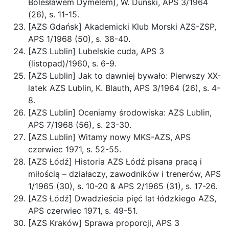
Bolesławem Dymelem), W. Duński, APS 3/1964
(26), s. 11-15.
[AZS Gdańsk] Akademicki Klub Morski AZS-ZSP,
APS 1/1968 (50), s. 38-40.
[AZS Lublin] Lubelskie cuda, APS 3
(listopad)/1960, s. 6-9.
[AZS Lublin] Jak to dawniej bywało: Pierwszy XX-
latek AZS Lublin, K. Blauth, APS 3/1964 (26), s. 4-
8.
[AZS Lublin] Oceniamy środowiska: AZS Lublin,
APS 7/1968 (56), s. 23-30.
[AZS Lublin] Witamy nowy MKS-AZS, APS
czerwiec 1971, s. 52-55.
[AZS Łódź] Historia AZS Łódź pisana pracą i
miłością – działaczy, zawodników i trenerów, APS
1/1965 (30), s. 10-20 & APS 2/1965 (31), s. 17-26.
[AZS Łódź] Dwadzieścia pięć lat łódzkiego AZS,
APS czerwiec 1971, s. 49-51.
[AZS Kraków] Sprawa proporcji, APS 3