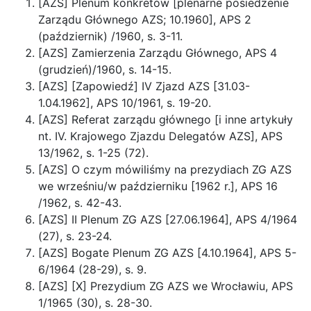
[AZS] Plenum konkretów [plenarne posiedzenie
Zarządu Głównego AZS; 10.1960], APS 2
(październik) /1960, s. 3-11.
[AZS] Zamierzenia Zarządu Głównego, APS 4
(grudzień)/1960, s. 14-15.
[AZS] [Zapowiedź] IV Zjazd AZS [31.03-
1.04.1962], APS 10/1961, s. 19-20.
[AZS] Referat zarządu głównego [i inne artykuły
nt. IV. Krajowego Zjazdu Delegatów AZS], APS
13/1962, s. 1-25 (72).
[AZS] O czym mówiliśmy na prezydiach ZG AZS
we wrześniu/w październiku [1962 r.], APS 16
/1962, s. 42-43.
[AZS] II Plenum ZG AZS [27.06.1964], APS 4/1964
(27), s. 23-24.
[AZS] Bogate Plenum ZG AZS [4.10.1964], APS 5-
6/1964 (28-29), s. 9.
[AZS] [X] Prezydium ZG AZS we Wrocławiu, APS
1/1965 (30), s. 28-30.