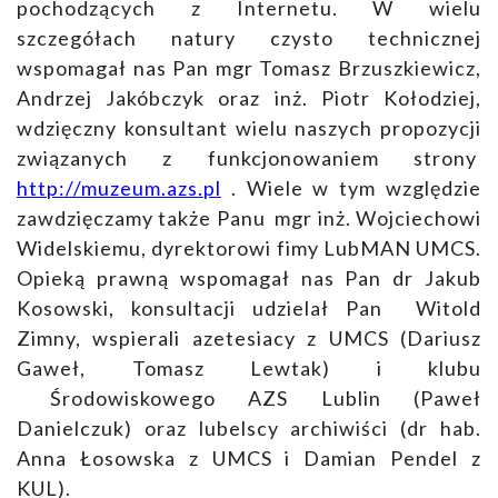
pochodzących z Internetu. W wielu
szczegółach natury czysto technicznej
wspomagał nas Pan mgr Tomasz Brzuszkiewicz,
Andrzej Jakóbczyk oraz inż. Piotr Kołodziej,
wdzięczny konsultant wielu naszych propozycji
związanych z funkcjonowaniem strony
http://muzeum.azs.pl
. Wiele w tym względzie
zawdzięczamy także Panu mgr inż. Wojciechowi
Widelskiemu, dyrektorowi fimy LubMAN UMCS.
Opieką prawną wspomagał nas Pan dr Jakub
Kosowski, konsultacji udzielał Pan Witold
Zimny, wspierali azetesiacy z UMCS (Dariusz
Gaweł, Tomasz Lewtak) i klubu
Środowiskowego AZS Lublin (Paweł
Danielczuk) oraz lubelscy archiwiści (dr hab.
Anna Łosowska z UMCS i Damian Pendel z
KUL).