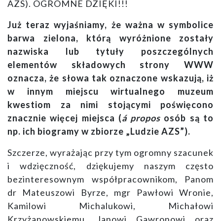
AZS). OGROMNE DZIĘKI!!!
Już teraz wyjaśniamy, że ważna w symbolice
barwa zielona, którą wyróżnione zostały
nazwiska lub tytuły poszczególnych
elementów składowych strony WWW
oznacza, że słowa tak oznaczone wskazują, iż
w innym miejscu wirtualnego muzeum
kwestiom za nimi stojącymi poświęcono
znacznie więcej miejsca (
á propos
osób są to
np. ich biogramy w zbiorze „Ludzie AZS”).
Szczerze, wyrażając przy tym ogromny szacunek
i wdzięczność, dziękujemy naszym często
bezinteresownym współpracownikom, Panom
dr Mateuszowi Byrze,
mgr Pawłowi Wronie,
Kamilowi Michalukowi, Michałowi
Krzyżanowskiemu, Janowi Gawronowi oraz