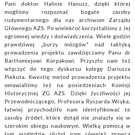
Pani doktor Halinie Hanusz, dzięki której
mogliśmy rozpoznać bogate zasoby
rudymentarnego dla nas archiwum Zarządu
Głównego AZS. Po wielekroć korzystaliśmy z Jej
ogromnej wiedzy i doświadczenia. Wiele godzin
prawdziwej „burzy mózgów” nad taktyką
prowadzenia projektu zawdzięczamy Panu dr
Bartłomiejowi Korpakowi. Przyszło nam też
włączyć do tego dyskursu kolegę Dariusza
Piekuta. Kwestię metod prowadzenia projektu
omawialiśmy też na posiedzeniach Komisji
Historycznej ZG AZS. Dzięki życzliwości jej
Przewodniczącego, Profesora Ryszarda Wryka,
łatwiej przychodziło nam identyfikować te
zasoby źródeł, które dotąd nie znalazły się w
szerokim obiegu naukowym. Wielką pomocą w
tym względzie służył nam również znawca