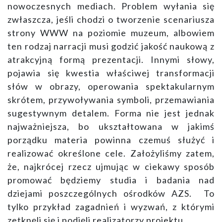
nowoczesnych mediach. Problem wyłania się
zwłaszcza, jeśli chodzi o tworzenie scenariusza
strony WWW na poziomie muzeum, albowiem
ten rodzaj narracji musi godzić jakość naukową z
atrakcyjną formą prezentacji. Innymi słowy,
pojawia się kwestia właściwej transformacji
słów w obrazy, operowania spektakularnym
skrótem, przywoływania symboli, przemawiania
sugestywnym detalem. Forma nie jest jednak
najważniejsza, bo ukształtowana w jakimś
porządku materia powinna czemuś służyć i
realizować określone cele. Założyliśmy zatem,
że, najkrócej rzecz ujmując w ciekawy sposób
promować będziemy studia i badania nad
dziejami poszczególnych ośrodków AZS. To
tylko przykład zagadnień i wyzwań, z którymi
zetknęli się i podjęli realizatorzy projektu.