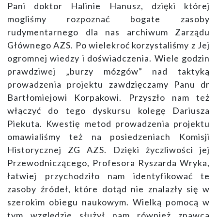
Pani doktor Halinie Hanusz, dzięki której
mogliśmy rozpoznać bogate zasoby
rudymentarnego dla nas archiwum Zarządu
Głównego AZS. Po wielekroć korzystaliśmy z Jej
ogromnej wiedzy i doświadczenia. Wiele godzin
prawdziwej „burzy mózgów” nad taktyką
prowadzenia projektu zawdzięczamy Panu dr
Bartłomiejowi Korpakowi. Przyszło nam też
włączyć do tego dyskursu kolegę Dariusza
Piekuta. Kwestię metod prowadzenia projektu
omawialiśmy też na posiedzeniach Komisji
Historycznej ZG AZS. Dzięki życzliwości jej
Przewodniczącego, Profesora Ryszarda Wryka,
łatwiej przychodziło nam identyfikować te
zasoby źródeł, które dotąd nie znalazły się w
szerokim obiegu naukowym. Wielką pomocą w
tym względzie służył nam również znawca