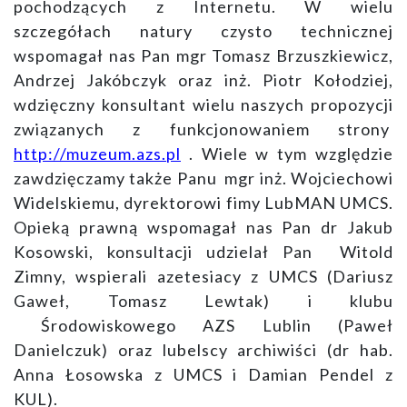
pochodzących z Internetu. W wielu
szczegółach natury czysto technicznej
wspomagał nas Pan mgr Tomasz Brzuszkiewicz,
Andrzej Jakóbczyk oraz inż. Piotr Kołodziej,
wdzięczny konsultant wielu naszych propozycji
związanych z funkcjonowaniem strony
http://muzeum.azs.pl
. Wiele w tym względzie
zawdzięczamy także Panu mgr inż. Wojciechowi
Widelskiemu, dyrektorowi fimy LubMAN UMCS.
Opieką prawną wspomagał nas Pan dr Jakub
Kosowski, konsultacji udzielał Pan Witold
Zimny, wspierali azetesiacy z UMCS (Dariusz
Gaweł, Tomasz Lewtak) i klubu
Środowiskowego AZS Lublin (Paweł
Danielczuk) oraz lubelscy archiwiści (dr hab.
Anna Łosowska z UMCS i Damian Pendel z
KUL).