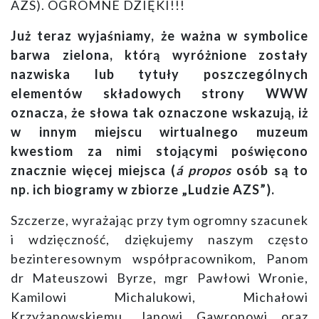
AZS). OGROMNE DZIĘKI!!!
Już teraz wyjaśniamy, że ważna w symbolice
barwa zielona, którą wyróżnione zostały
nazwiska lub tytuły poszczególnych
elementów składowych strony WWW
oznacza, że słowa tak oznaczone wskazują, iż
w innym miejscu wirtualnego muzeum
kwestiom za nimi stojącymi poświęcono
znacznie więcej miejsca (
á propos
osób są to
np. ich biogramy w zbiorze „Ludzie AZS”).
Szczerze, wyrażając przy tym ogromny szacunek
i wdzięczność, dziękujemy naszym często
bezinteresownym współpracownikom, Panom
dr Mateuszowi Byrze,
mgr Pawłowi Wronie,
Kamilowi Michalukowi, Michałowi
Krzyżanowskiemu, Janowi Gawronowi oraz