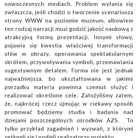
nowoczesnych mediach. Problem wyłania się
zwłaszcza, jeśli chodzi o tworzenie scenariusza
strony WWW na poziomie muzeum, albowiem
ten rodzaj narracji musi godzić jakość naukową z
atrakcyjną formą prezentacji. Innymi słowy,
pojawia się kwestia właściwej transformacji
słów w obrazy, operowania spektakularnym
skrótem, przywoływania symboli, przemawiania
sugestywnym detalem. Forma nie jest jednak
najważniejsza, bo ukształtowana w jakimś
porządku materia powinna czemuś służyć i
realizować określone cele. Założyliśmy zatem,
że, najkrócej rzecz ujmując w ciekawy sposób
promować będziemy studia i badania nad
dziejami poszczególnych ośrodków AZS. To
tylko przykład zagadnień i wyzwań, z którymi
zetknęli się i podjęli realizatorzy projektu.