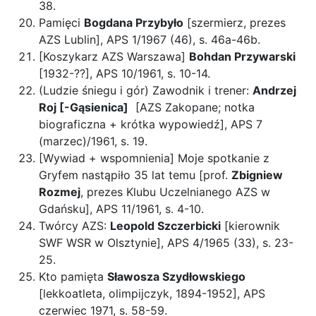
38.
Pamięci
Bogdana Przybyło
[szermierz, prezes
AZS Lublin], APS 1/1967 (46), s. 46a-46b.
[Koszykarz AZS Warszawa]
Bohdan Przywarski
[1932-??], APS 10/1961, s. 10-14.
(Ludzie śniegu i gór) Zawodnik i trener:
Andrzej
Roj [-Gąsienica]
[AZS Zakopane; notka
biograficzna + krótka wypowiedź], APS 7
(marzec)/1961, s. 19.
[Wywiad + wspomnienia] Moje spotkanie z
Gryfem nastąpiło 35 lat temu [prof.
Zbigniew
Rozmej
, prezes Klubu Uczelnianego AZS w
Gdańsku], APS 11/1961, s. 4-10.
Twórcy AZS:
Leopold Szczerbicki
[kierownik
SWF WSR w Olsztynie], APS 4/1965 (33), s. 23-
25.
Kto pamięta
Sławosza Szydłowskiego
[lekkoatleta, olimpijczyk, 1894-1952], APS
czerwiec 1971, s. 58-59.