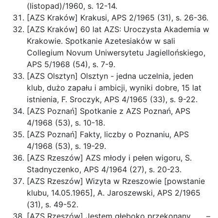
(listopad)/1960, s. 12-14.
[AZS Kraków] Krakusi, APS 2/1965 (31), s. 26-36.
[AZS Kraków] 60 lat AZS: Uroczysta Akademia w
Krakowie. Spotkanie Azetesiaków w sali
Collegium Novum Uniwersytetu Jagiellońskiego,
APS 5/1968 (54), s. 7-9.
[AZS Olsztyn] Olsztyn - jedna uczelnia, jeden
klub, dużo zapału i ambicji, wyniki dobre, 15 lat
istnienia, F. Sroczyk, APS 4/1965 (33), s. 9-22.
[AZS Poznań] Spotkanie z AZS Poznań, APS
4/1968 (53), s. 10-18.
[AZS Poznań] Fakty, liczby o Poznaniu, APS
4/1968 (53), s. 19-29.
[AZS Rzeszów] AZS młody i pełen wigoru, S.
Stadnyczenko, APS 4/1964 (27), s. 20-23.
[AZS Rzeszów] Wizyta w Rzeszowie [powstanie
klubu, 14.05.1965], A. Jaroszewski, APS 2/1965
(31), s. 49-52.
[AZS Rzeszów] Jestem głęboko przekonany . . . –