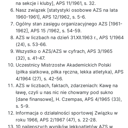
na sekcje i kluby], APS 11/1961, s. 32.
Nasz związek [statystyki osobowe AZS na lata
1960-1961], APS 12/1962, s. 5-6.
Ogólny stan zasięgu organizacyjnego AZS [1961-
1962], APS 15 /1962, s. 54-59.
AZS w liczbach na dzień 31.XII.1963 r., APS 1/1964
(24), s. 53-66.
Wszystko o AZS/AZS w cyfrach, APS 3/1965
(32), s. 41-47.
Uczestnicy Mistrzostw Akademickich Polski
(piłka siatkowa, piłka ręczna, lekka atletyka), APS
4/1964 (27), s. 42-56.
AZS w liczbach, faktach, zdarzeniach: Kawę na
ławę, czyli u nas nic nie chowamy pod sukno
[dane finansowe], H. Czempas, APS 4/1965 (33),
s. 5-9.
Informacja o działalności sportowej Związku w
roku 1966, APS 2/1967 (47), s. 22-28.
10 najlepszych wyników lekkoatletów AZS w