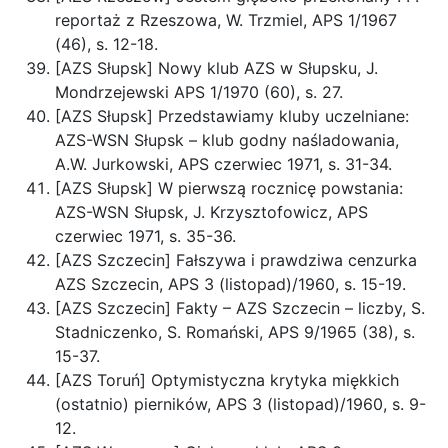
reportaż z Rzeszowa, W. Trzmiel, APS 1/1967
(46), s. 12-18.
[AZS Słupsk] Nowy klub AZS w Słupsku, J.
Mondrzejewski APS 1/1970 (60), s. 27.
[AZS Słupsk] Przedstawiamy kluby uczelniane:
AZS-WSN Słupsk – klub godny naśladowania,
A.W. Jurkowski, APS czerwiec 1971, s. 31-34.
[AZS Słupsk] W pierwszą rocznicę powstania:
AZS-WSN Słupsk, J. Krzysztofowicz, APS
czerwiec 1971, s. 35-36.
[AZS Szczecin] Fałszywa i prawdziwa cenzurka
AZS Szczecin, APS 3 (listopad)/1960, s. 15-19.
[AZS Szczecin] Fakty – AZS Szczecin – liczby, S.
Stadniczenko, S. Romański, APS 9/1965 (38), s.
15-37.
[AZS Toruń] Optymistyczna krytyka miękkich
(ostatnio) pierników, APS 3 (listopad)/1960, s. 9-
12.