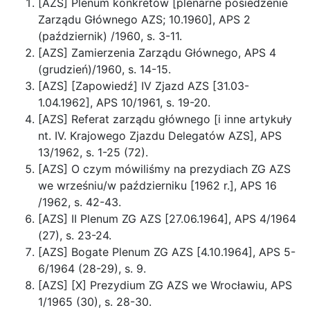
[AZS] Plenum konkretów [plenarne posiedzenie
Zarządu Głównego AZS; 10.1960], APS 2
(październik) /1960, s. 3-11.
[AZS] Zamierzenia Zarządu Głównego, APS 4
(grudzień)/1960, s. 14-15.
[AZS] [Zapowiedź] IV Zjazd AZS [31.03-
1.04.1962], APS 10/1961, s. 19-20.
[AZS] Referat zarządu głównego [i inne artykuły
nt. IV. Krajowego Zjazdu Delegatów AZS], APS
13/1962, s. 1-25 (72).
[AZS] O czym mówiliśmy na prezydiach ZG AZS
we wrześniu/w październiku [1962 r.], APS 16
/1962, s. 42-43.
[AZS] II Plenum ZG AZS [27.06.1964], APS 4/1964
(27), s. 23-24.
[AZS] Bogate Plenum ZG AZS [4.10.1964], APS 5-
6/1964 (28-29), s. 9.
[AZS] [X] Prezydium ZG AZS we Wrocławiu, APS
1/1965 (30), s. 28-30.