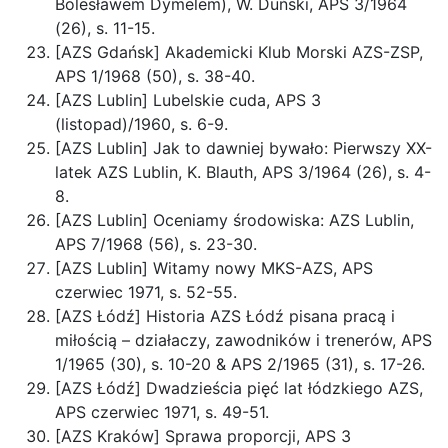
Bolesławem Dymelem), W. Duński, APS 3/1964
(26), s. 11-15.
[AZS Gdańsk] Akademicki Klub Morski AZS-ZSP,
APS 1/1968 (50), s. 38-40.
[AZS Lublin] Lubelskie cuda, APS 3
(listopad)/1960, s. 6-9.
[AZS Lublin] Jak to dawniej bywało: Pierwszy XX-
latek AZS Lublin, K. Blauth, APS 3/1964 (26), s. 4-
8.
[AZS Lublin] Oceniamy środowiska: AZS Lublin,
APS 7/1968 (56), s. 23-30.
[AZS Lublin] Witamy nowy MKS-AZS, APS
czerwiec 1971, s. 52-55.
[AZS Łódź] Historia AZS Łódź pisana pracą i
miłością – działaczy, zawodników i trenerów, APS
1/1965 (30), s. 10-20 & APS 2/1965 (31), s. 17-26.
[AZS Łódź] Dwadzieścia pięć lat łódzkiego AZS,
APS czerwiec 1971, s. 49-51.
[AZS Kraków] Sprawa proporcji, APS 3