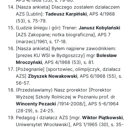
APS 4/1968 (53), s. 79-80.
[Nasza ankieta] Dlaczego zostałem działaczem
AZS [Lublin]:
Tadeusz Karpiński
, APS 4/1968
(53), s. 75-79.
(Ludzie śniegu i gór) Trener:
Janusz Kobylański
[AZS Zakopane; notka biograficzna], APS 7
(marzec)/1961, s. 17-18.
[Nasza ankieta] Byłem najpierw zawodnikiem:
[prezes KU WSI w Bydgoszczy] mgr
Bolesław
Mroczyński
, APS 4/1968 (53), s. 81.
[Pożegnanie] [sportowiec, olimpijczyk, działacz
AZS]
Zbyszek Nowakowski
, APS 6/1968 (55), s.
56-57.
(Przedstawiamy) Nasz prorektor [Prorektor
Wyższej Szkoły Rolniczej w Poznaniu prof. dr
Wincenty Pezacki
/1914-2008/], APS 5-6/1964
(28-29), s. 24-25.
Pedagog i działacz AZS [mgr.
Wiktor Piątkowski
,
Uniwersytet Wrocławski], APS 1/1965 (30), s. 35-