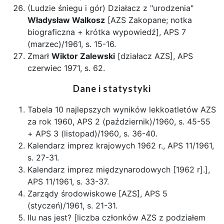
(Ludzie śniegu i gór) Działacz z "urodzenia"
Władysław Walkosz
[AZS Zakopane; notka
biograficzna + krótka wypowiedź], APS 7
(marzec)/1961, s. 15-16.
Zmarł
Wiktor Zalewski
[działacz AZS], APS
czerwiec 1971, s. 62.
Dane i statystyki
Tabela 10 najlepszych wyników lekkoatletów AZS
za rok 1960, APS 2 (październik)/1960, s. 45-55
+ APS 3 (listopad)/1960, s. 36-40.
Kalendarz imprez krajowych 1962 r., APS 11/1961,
s. 27-31.
Kalendarz imprez międzynarodowych [1962 r].],
APS 11/1961, s. 33-37.
Zarządy środowiskowe [AZS], APS 5
(styczeń)/1961, s. 21-31.
Ilu nas jest? [liczba członków AZS z podziałem