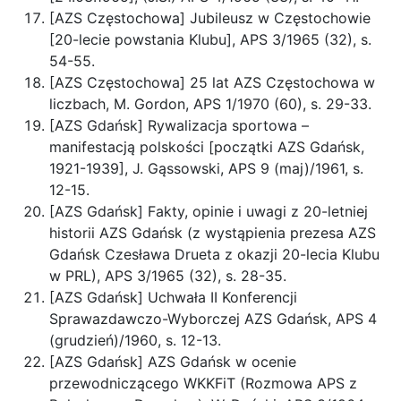
[AZS Częstochowa] Jubileusz w Częstochowie
[20-lecie powstania Klubu], APS 3/1965 (32), s.
54-55.
[AZS Częstochowa] 25 lat AZS Częstochowa w
liczbach, M. Gordon, APS 1/1970 (60), s. 29-33.
[AZS Gdańsk] Rywalizacja sportowa –
manifestacją polskości [początki AZS Gdańsk,
1921-1939], J. Gąssowski, APS 9 (maj)/1961, s.
12-15.
[AZS Gdańsk] Fakty, opinie i uwagi z 20-letniej
historii AZS Gdańsk (z wystąpienia prezesa AZS
Gdańsk Czesława Drueta z okazji 20-lecia Klubu
w PRL), APS 3/1965 (32), s. 28-35.
[AZS Gdańsk] Uchwała II Konferencji
Sprawazdawczo-Wyborczej AZS Gdańsk, APS 4
(grudzień)/1960, s. 12-13.
[AZS Gdańsk] AZS Gdańsk w ocenie
przewodniczącego WKKFiT (Rozmowa APS z