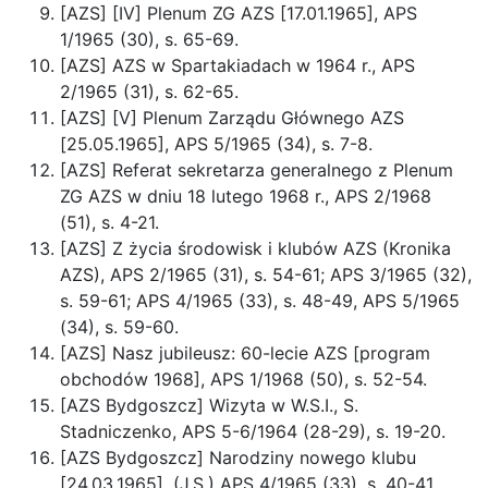
[AZS] [IV] Plenum ZG AZS [17.01.1965], APS
1/1965 (30), s. 65-69.
[AZS] AZS w Spartakiadach w 1964 r., APS
2/1965 (31), s. 62-65.
[AZS] [V] Plenum Zarządu Głównego AZS
[25.05.1965], APS 5/1965 (34), s. 7-8.
[AZS] Referat sekretarza generalnego z Plenum
ZG AZS w dniu 18 lutego 1968 r., APS 2/1968
(51), s. 4-21.
[AZS] Z życia środowisk i klubów AZS (Kronika
AZS), APS 2/1965 (31), s. 54-61; APS 3/1965 (32),
s. 59-61; APS 4/1965 (33), s. 48-49, APS 5/1965
(34), s. 59-60.
[AZS] Nasz jubileusz: 60-lecie AZS [program
obchodów 1968], APS 1/1968 (50), s. 52-54.
[AZS Bydgoszcz] Wizyta w W.S.I., S.
Stadniczenko, APS 5-6/1964 (28-29), s. 19-20.
[AZS Bydgoszcz] Narodziny nowego klubu
[24.03.1965], (J.S.) APS 4/1965 (33), s. 40-41.