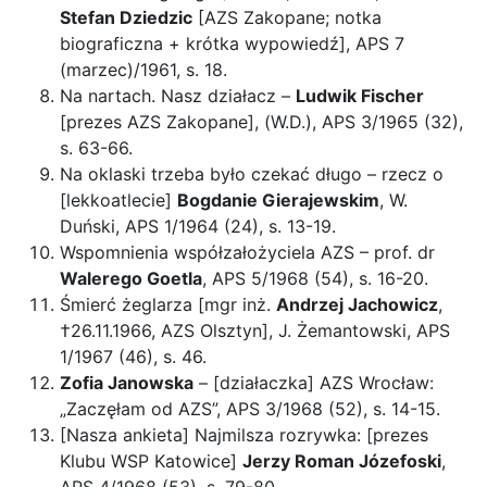
Stefan Dziedzic
[AZS Zakopane; notka
biograficzna + krótka wypowiedź], APS 7
(marzec)/1961, s. 18.
Na nartach. Nasz działacz –
Ludwik Fischer
[prezes AZS Zakopane], (W.D.), APS 3/1965 (32),
s. 63-66.
Na oklaski trzeba było czekać długo – rzecz o
[lekkoatlecie]
Bogdanie Gierajewskim
, W.
Duński, APS 1/1964 (24), s. 13-19.
Wspomnienia współzałożyciela AZS – prof. dr
Walerego Goetla
, APS 5/1968 (54), s. 16-20.
Śmierć żeglarza [mgr inż.
Andrzej Jachowicz
,
†26.11.1966, AZS Olsztyn], J. Żemantowski, APS
1/1967 (46), s. 46.
Zofia Janowska
– [działaczka] AZS Wrocław:
„Zaczęłam od AZS”, APS 3/1968 (52), s. 14-15.
[Nasza ankieta] Najmilsza rozrywka: [prezes
Klubu WSP Katowice]
Jerzy Roman Józefoski
,