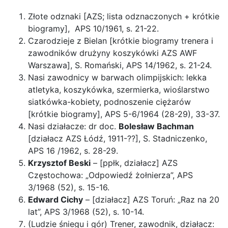
Złote odznaki [AZS; lista odznaczonych + krótkie
biogramy], APS 10/1961, s. 21-22.
Czarodzieje z Bielan [krótkie biogramy trenera i
zawodników drużyny koszykówki AZS AWF
Warszawa], S. Romański, APS 14/1962, s. 21-24.
Nasi zawodnicy w barwach olimpijskich: lekka
atletyka, koszykówka, szermierka, wioślarstwo
siatkówka-kobiety, podnoszenie ciężarów
[krótkie biogramy], APS 5-6/1964 (28-29), 33-37.
Nasi działacze: dr doc.
Bolesław Bachman
[działacz AZS Łódź, 1911-??], S. Stadniczenko,
APS 16 /1962, s. 28-29.
Krzysztof Beski
– [ppłk, działacz] AZS
Częstochowa: „Odpowiedź żołnierza”, APS
3/1968 (52), s. 15-16.
Edward Cichy
– [działacz] AZS Toruń: „Raz na 20
lat”, APS 3/1968 (52), s. 10-14.
(Ludzie śniegu i gór) Trener, zawodnik, działacz: