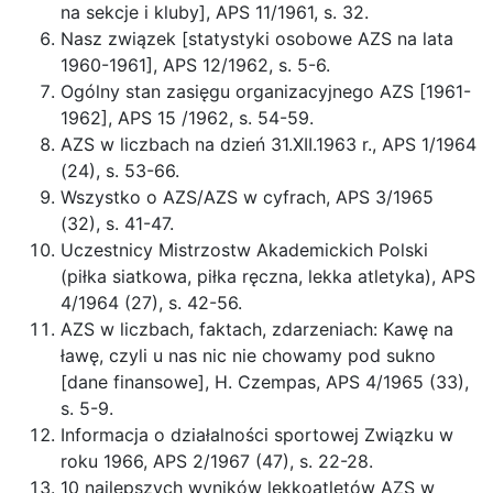
na sekcje i kluby], APS 11/1961, s. 32.
Nasz związek [statystyki osobowe AZS na lata
1960-1961], APS 12/1962, s. 5-6.
Ogólny stan zasięgu organizacyjnego AZS [1961-
1962], APS 15 /1962, s. 54-59.
AZS w liczbach na dzień 31.XII.1963 r., APS 1/1964
(24), s. 53-66.
Wszystko o AZS/AZS w cyfrach, APS 3/1965
(32), s. 41-47.
Uczestnicy Mistrzostw Akademickich Polski
(piłka siatkowa, piłka ręczna, lekka atletyka), APS
4/1964 (27), s. 42-56.
AZS w liczbach, faktach, zdarzeniach: Kawę na
ławę, czyli u nas nic nie chowamy pod sukno
[dane finansowe], H. Czempas, APS 4/1965 (33),
s. 5-9.
Informacja o działalności sportowej Związku w
roku 1966, APS 2/1967 (47), s. 22-28.
10 najlepszych wyników lekkoatletów AZS w