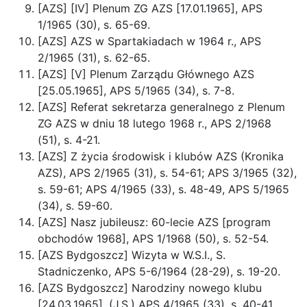
[AZS] [IV] Plenum ZG AZS [17.01.1965], APS
1/1965 (30), s. 65-69.
[AZS] AZS w Spartakiadach w 1964 r., APS
2/1965 (31), s. 62-65.
[AZS] [V] Plenum Zarządu Głównego AZS
[25.05.1965], APS 5/1965 (34), s. 7-8.
[AZS] Referat sekretarza generalnego z Plenum
ZG AZS w dniu 18 lutego 1968 r., APS 2/1968
(51), s. 4-21.
[AZS] Z życia środowisk i klubów AZS (Kronika
AZS), APS 2/1965 (31), s. 54-61; APS 3/1965 (32),
s. 59-61; APS 4/1965 (33), s. 48-49, APS 5/1965
(34), s. 59-60.
[AZS] Nasz jubileusz: 60-lecie AZS [program
obchodów 1968], APS 1/1968 (50), s. 52-54.
[AZS Bydgoszcz] Wizyta w W.S.I., S.
Stadniczenko, APS 5-6/1964 (28-29), s. 19-20.
[AZS Bydgoszcz] Narodziny nowego klubu
[24.03.1965], (J.S.) APS 4/1965 (33), s. 40-41.