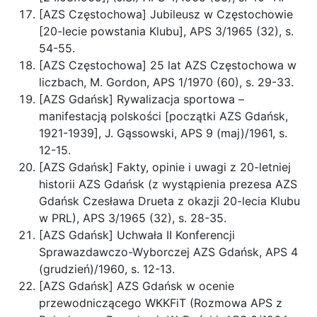
[AZS Częstochowa] Jubileusz w Częstochowie
[20-lecie powstania Klubu], APS 3/1965 (32), s.
54-55.
[AZS Częstochowa] 25 lat AZS Częstochowa w
liczbach, M. Gordon, APS 1/1970 (60), s. 29-33.
[AZS Gdańsk] Rywalizacja sportowa –
manifestacją polskości [początki AZS Gdańsk,
1921-1939], J. Gąssowski, APS 9 (maj)/1961, s.
12-15.
[AZS Gdańsk] Fakty, opinie i uwagi z 20-letniej
historii AZS Gdańsk (z wystąpienia prezesa AZS
Gdańsk Czesława Drueta z okazji 20-lecia Klubu
w PRL), APS 3/1965 (32), s. 28-35.
[AZS Gdańsk] Uchwała II Konferencji
Sprawazdawczo-Wyborczej AZS Gdańsk, APS 4
(grudzień)/1960, s. 12-13.
[AZS Gdańsk] AZS Gdańsk w ocenie
przewodniczącego WKKFiT (Rozmowa APS z