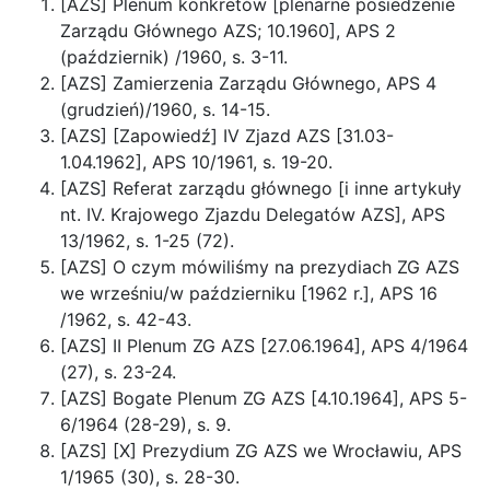
[AZS] Plenum konkretów [plenarne posiedzenie
Zarządu Głównego AZS; 10.1960], APS 2
(październik) /1960, s. 3-11.
[AZS] Zamierzenia Zarządu Głównego, APS 4
(grudzień)/1960, s. 14-15.
[AZS] [Zapowiedź] IV Zjazd AZS [31.03-
1.04.1962], APS 10/1961, s. 19-20.
[AZS] Referat zarządu głównego [i inne artykuły
nt. IV. Krajowego Zjazdu Delegatów AZS], APS
13/1962, s. 1-25 (72).
[AZS] O czym mówiliśmy na prezydiach ZG AZS
we wrześniu/w październiku [1962 r.], APS 16
/1962, s. 42-43.
[AZS] II Plenum ZG AZS [27.06.1964], APS 4/1964
(27), s. 23-24.
[AZS] Bogate Plenum ZG AZS [4.10.1964], APS 5-
6/1964 (28-29), s. 9.
[AZS] [X] Prezydium ZG AZS we Wrocławiu, APS
1/1965 (30), s. 28-30.