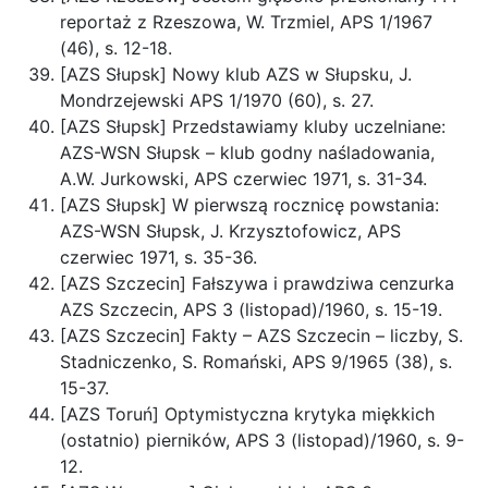
reportaż z Rzeszowa, W. Trzmiel, APS 1/1967
(46), s. 12-18.
[AZS Słupsk] Nowy klub AZS w Słupsku, J.
Mondrzejewski APS 1/1970 (60), s. 27.
[AZS Słupsk] Przedstawiamy kluby uczelniane:
AZS-WSN Słupsk – klub godny naśladowania,
A.W. Jurkowski, APS czerwiec 1971, s. 31-34.
[AZS Słupsk] W pierwszą rocznicę powstania:
AZS-WSN Słupsk, J. Krzysztofowicz, APS
czerwiec 1971, s. 35-36.
[AZS Szczecin] Fałszywa i prawdziwa cenzurka
AZS Szczecin, APS 3 (listopad)/1960, s. 15-19.
[AZS Szczecin] Fakty – AZS Szczecin – liczby, S.
Stadniczenko, S. Romański, APS 9/1965 (38), s.
15-37.
[AZS Toruń] Optymistyczna krytyka miękkich
(ostatnio) pierników, APS 3 (listopad)/1960, s. 9-
12.