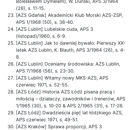
Bolesławem Dymelem), W. Duński, APS 3/1964
(26), s. 11-15.
[AZS Gdańsk] Akademicki Klub Morski AZS-ZSP,
APS 1/1968 (50), s. 38-40.
[AZS Lublin] Lubelskie cuda, APS 3
(listopad)/1960, s. 6-9.
[AZS Lublin] Jak to dawniej bywało: Pierwszy XX-
latek AZS Lublin, K. Blauth, APS 3/1964 (26), s. 4-
8.
[AZS Lublin] Oceniamy środowiska: AZS Lublin,
APS 7/1968 (56), s. 23-30.
[AZS Lublin] Witamy nowy MKS-AZS, APS
czerwiec 1971, s. 52-55.
[AZS Łódź] Historia AZS Łódź pisana pracą i
miłością – działaczy, zawodników i trenerów, APS
1/1965 (30), s. 10-20 & APS 2/1965 (31), s. 17-26.
[AZS Łódź] Dwadzieścia pięć lat łódzkiego AZS,
APS czerwiec 1971, s. 49-51.
[AZS Kraków] Sprawa proporcji, APS 3