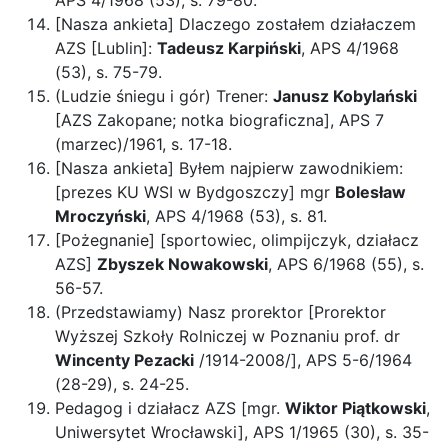
APS 4/1968 (53), s. 79-80.
[Nasza ankieta] Dlaczego zostałem działaczem
AZS [Lublin]:
Tadeusz Karpiński
, APS 4/1968
(53), s. 75-79.
(Ludzie śniegu i gór) Trener:
Janusz Kobylański
[AZS Zakopane; notka biograficzna], APS 7
(marzec)/1961, s. 17-18.
[Nasza ankieta] Byłem najpierw zawodnikiem:
[prezes KU WSI w Bydgoszczy] mgr
Bolesław
Mroczyński
, APS 4/1968 (53), s. 81.
[Pożegnanie] [sportowiec, olimpijczyk, działacz
AZS]
Zbyszek Nowakowski
, APS 6/1968 (55), s.
56-57.
(Przedstawiamy) Nasz prorektor [Prorektor
Wyższej Szkoły Rolniczej w Poznaniu prof. dr
Wincenty Pezacki
/1914-2008/], APS 5-6/1964
(28-29), s. 24-25.
Pedagog i działacz AZS [mgr.
Wiktor Piątkowski
,
Uniwersytet Wrocławski], APS 1/1965 (30), s. 35-