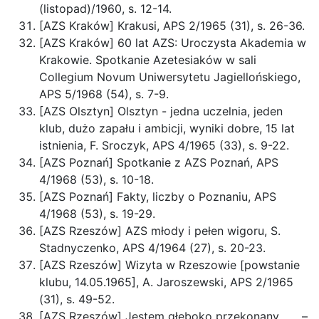
(listopad)/1960, s. 12-14.
[AZS Kraków] Krakusi, APS 2/1965 (31), s. 26-36.
[AZS Kraków] 60 lat AZS: Uroczysta Akademia w
Krakowie. Spotkanie Azetesiaków w sali
Collegium Novum Uniwersytetu Jagiellońskiego,
APS 5/1968 (54), s. 7-9.
[AZS Olsztyn] Olsztyn - jedna uczelnia, jeden
klub, dużo zapału i ambicji, wyniki dobre, 15 lat
istnienia, F. Sroczyk, APS 4/1965 (33), s. 9-22.
[AZS Poznań] Spotkanie z AZS Poznań, APS
4/1968 (53), s. 10-18.
[AZS Poznań] Fakty, liczby o Poznaniu, APS
4/1968 (53), s. 19-29.
[AZS Rzeszów] AZS młody i pełen wigoru, S.
Stadnyczenko, APS 4/1964 (27), s. 20-23.
[AZS Rzeszów] Wizyta w Rzeszowie [powstanie
klubu, 14.05.1965], A. Jaroszewski, APS 2/1965
(31), s. 49-52.
[AZS Rzeszów] Jestem głęboko przekonany . . . –