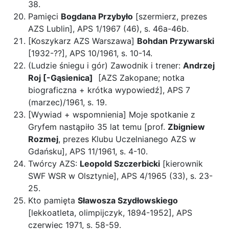
38.
Pamięci
Bogdana Przybyło
[szermierz, prezes
AZS Lublin], APS 1/1967 (46), s. 46a-46b.
[Koszykarz AZS Warszawa]
Bohdan Przywarski
[1932-??], APS 10/1961, s. 10-14.
(Ludzie śniegu i gór) Zawodnik i trener:
Andrzej
Roj [-Gąsienica]
[AZS Zakopane; notka
biograficzna + krótka wypowiedź], APS 7
(marzec)/1961, s. 19.
[Wywiad + wspomnienia] Moje spotkanie z
Gryfem nastąpiło 35 lat temu [prof.
Zbigniew
Rozmej
, prezes Klubu Uczelnianego AZS w
Gdańsku], APS 11/1961, s. 4-10.
Twórcy AZS:
Leopold Szczerbicki
[kierownik
SWF WSR w Olsztynie], APS 4/1965 (33), s. 23-
25.
Kto pamięta
Sławosza Szydłowskiego
[lekkoatleta, olimpijczyk, 1894-1952], APS
czerwiec 1971, s. 58-59.