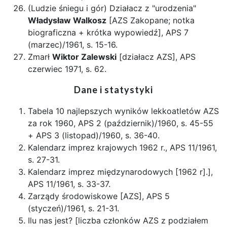
(Ludzie śniegu i gór) Działacz z "urodzenia"
Władysław Walkosz
[AZS Zakopane; notka
biograficzna + krótka wypowiedź], APS 7
(marzec)/1961, s. 15-16.
Zmarł
Wiktor Zalewski
[działacz AZS], APS
czerwiec 1971, s. 62.
Dane i statystyki
Tabela 10 najlepszych wyników lekkoatletów AZS
za rok 1960, APS 2 (październik)/1960, s. 45-55
+ APS 3 (listopad)/1960, s. 36-40.
Kalendarz imprez krajowych 1962 r., APS 11/1961,
s. 27-31.
Kalendarz imprez międzynarodowych [1962 r].],
APS 11/1961, s. 33-37.
Zarządy środowiskowe [AZS], APS 5
(styczeń)/1961, s. 21-31.
Ilu nas jest? [liczba członków AZS z podziałem