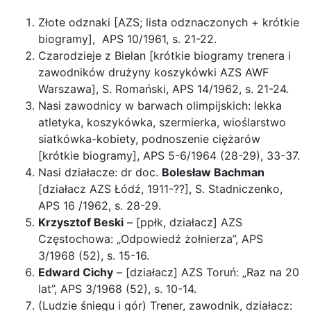
Złote odznaki [AZS; lista odznaczonych + krótkie
biogramy], APS 10/1961, s. 21-22.
Czarodzieje z Bielan [krótkie biogramy trenera i
zawodników drużyny koszykówki AZS AWF
Warszawa], S. Romański, APS 14/1962, s. 21-24.
Nasi zawodnicy w barwach olimpijskich: lekka
atletyka, koszykówka, szermierka, wioślarstwo
siatkówka-kobiety, podnoszenie ciężarów
[krótkie biogramy], APS 5-6/1964 (28-29), 33-37.
Nasi działacze: dr doc.
Bolesław Bachman
[działacz AZS Łódź, 1911-??], S. Stadniczenko,
APS 16 /1962, s. 28-29.
Krzysztof Beski
– [ppłk, działacz] AZS
Częstochowa: „Odpowiedź żołnierza”, APS
3/1968 (52), s. 15-16.
Edward Cichy
– [działacz] AZS Toruń: „Raz na 20
lat”, APS 3/1968 (52), s. 10-14.
(Ludzie śniegu i gór) Trener, zawodnik, działacz: