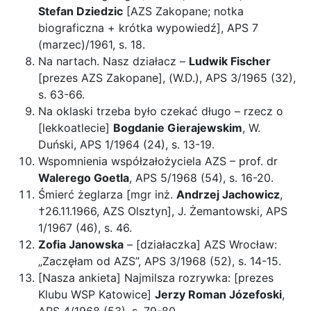
Stefan Dziedzic
[AZS Zakopane; notka
biograficzna + krótka wypowiedź], APS 7
(marzec)/1961, s. 18.
Na nartach. Nasz działacz –
Ludwik Fischer
[prezes AZS Zakopane], (W.D.), APS 3/1965 (32),
s. 63-66.
Na oklaski trzeba było czekać długo – rzecz o
[lekkoatlecie]
Bogdanie Gierajewskim
, W.
Duński, APS 1/1964 (24), s. 13-19.
Wspomnienia współzałożyciela AZS – prof. dr
Walerego Goetla
, APS 5/1968 (54), s. 16-20.
Śmierć żeglarza [mgr inż.
Andrzej Jachowicz
,
†26.11.1966, AZS Olsztyn], J. Żemantowski, APS
1/1967 (46), s. 46.
Zofia Janowska
– [działaczka] AZS Wrocław:
„Zaczęłam od AZS”, APS 3/1968 (52), s. 14-15.
[Nasza ankieta] Najmilsza rozrywka: [prezes
Klubu WSP Katowice]
Jerzy Roman Józefoski
,