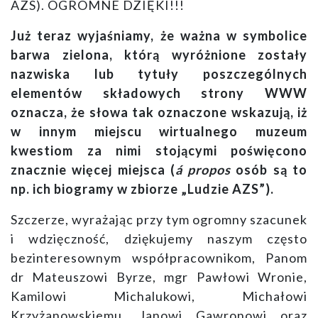
AZS). OGROMNE DZIĘKI!!!
Już teraz wyjaśniamy, że ważna w symbolice
barwa zielona, którą wyróżnione zostały
nazwiska lub tytuły poszczególnych
elementów składowych strony WWW
oznacza, że słowa tak oznaczone wskazują, iż
w innym miejscu wirtualnego muzeum
kwestiom za nimi stojącymi poświęcono
znacznie więcej miejsca (
á propos
osób są to
np. ich biogramy w zbiorze „Ludzie AZS”).
Szczerze, wyrażając przy tym ogromny szacunek
i wdzięczność, dziękujemy naszym często
bezinteresownym współpracownikom, Panom
dr Mateuszowi Byrze,
mgr Pawłowi Wronie,
Kamilowi Michalukowi, Michałowi
Krzyżanowskiemu, Janowi Gawronowi oraz