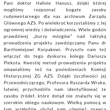
Pani doktor Halinie Hanusz, dzięki której
mogliśmy rozpoznać bogate zasoby
rudymentarnego dla nas archiwum Zarządu
Głównego AZS. Po wielekroć korzystaliśmy z Jej
ogromnej wiedzy i doświadczenia. Wiele godzin
prawdziwej „burzy mózgów” nad taktyką
prowadzenia projektu zawdzięczamy Panu dr
Bartłomiejowi Korpakowi. Przyszło nam też
włączyć do tego dyskursu kolegę Dariusza
Piekuta. Kwestię metod prowadzenia projektu
omawialiśmy też na posiedzeniach Komisji
Historycznej ZG AZS. Dzięki życzliwości jej
Przewodniczącego, Profesora Ryszarda Wryka,
łatwiej przychodziło nam identyfikować te
zasoby źródeł, które dotąd nie znalazły się w
szerokim obiegu naukowym. Wielką pomocą w
tym względzie służył nam również znawca