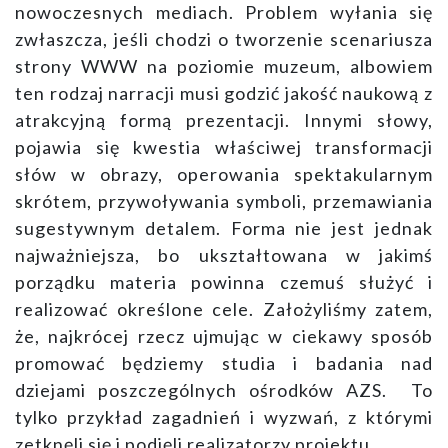
nowoczesnych mediach. Problem wyłania się
zwłaszcza, jeśli chodzi o tworzenie scenariusza
strony WWW na poziomie muzeum, albowiem
ten rodzaj narracji musi godzić jakość naukową z
atrakcyjną formą prezentacji. Innymi słowy,
pojawia się kwestia właściwej transformacji
słów w obrazy, operowania spektakularnym
skrótem, przywoływania symboli, przemawiania
sugestywnym detalem. Forma nie jest jednak
najważniejsza, bo ukształtowana w jakimś
porządku materia powinna czemuś służyć i
realizować określone cele. Założyliśmy zatem,
że, najkrócej rzecz ujmując w ciekawy sposób
promować będziemy studia i badania nad
dziejami poszczególnych ośrodków AZS. To
tylko przykład zagadnień i wyzwań, z którymi
zetknęli się i podjęli realizatorzy projektu.