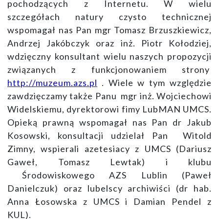
pochodzących z Internetu. W wielu
szczegółach natury czysto technicznej
wspomagał nas Pan mgr Tomasz Brzuszkiewicz,
Andrzej Jakóbczyk oraz inż. Piotr Kołodziej,
wdzięczny konsultant wielu naszych propozycji
związanych z funkcjonowaniem strony
http://muzeum.azs.pl
. Wiele w tym względzie
zawdzięczamy także Panu mgr inż. Wojciechowi
Widelskiemu, dyrektorowi fimy LubMAN UMCS.
Opieką prawną wspomagał nas Pan dr Jakub
Kosowski, konsultacji udzielał Pan Witold
Zimny, wspierali azetesiacy z UMCS (Dariusz
Gaweł, Tomasz Lewtak) i klubu
Środowiskowego AZS Lublin (Paweł
Danielczuk) oraz lubelscy archiwiści (dr hab.
Anna Łosowska z UMCS i Damian Pendel z
KUL).