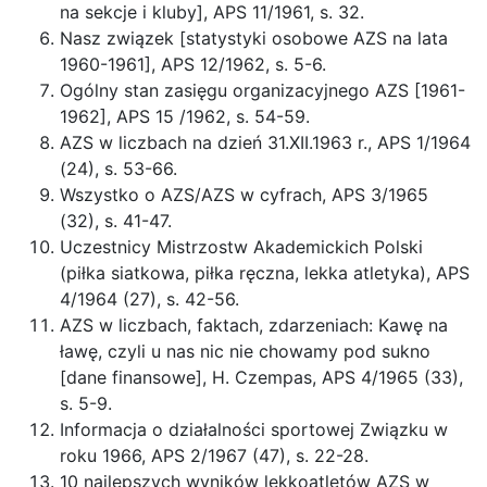
na sekcje i kluby], APS 11/1961, s. 32.
Nasz związek [statystyki osobowe AZS na lata
1960-1961], APS 12/1962, s. 5-6.
Ogólny stan zasięgu organizacyjnego AZS [1961-
1962], APS 15 /1962, s. 54-59.
AZS w liczbach na dzień 31.XII.1963 r., APS 1/1964
(24), s. 53-66.
Wszystko o AZS/AZS w cyfrach, APS 3/1965
(32), s. 41-47.
Uczestnicy Mistrzostw Akademickich Polski
(piłka siatkowa, piłka ręczna, lekka atletyka), APS
4/1964 (27), s. 42-56.
AZS w liczbach, faktach, zdarzeniach: Kawę na
ławę, czyli u nas nic nie chowamy pod sukno
[dane finansowe], H. Czempas, APS 4/1965 (33),
s. 5-9.
Informacja o działalności sportowej Związku w
roku 1966, APS 2/1967 (47), s. 22-28.
10 najlepszych wyników lekkoatletów AZS w