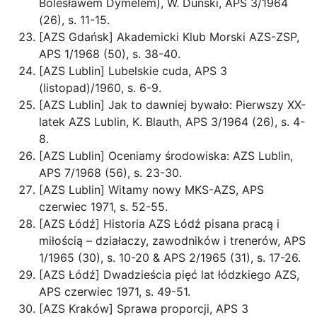
Bolesławem Dymelem), W. Duński, APS 3/1964
(26), s. 11-15.
[AZS Gdańsk] Akademicki Klub Morski AZS-ZSP,
APS 1/1968 (50), s. 38-40.
[AZS Lublin] Lubelskie cuda, APS 3
(listopad)/1960, s. 6-9.
[AZS Lublin] Jak to dawniej bywało: Pierwszy XX-
latek AZS Lublin, K. Blauth, APS 3/1964 (26), s. 4-
8.
[AZS Lublin] Oceniamy środowiska: AZS Lublin,
APS 7/1968 (56), s. 23-30.
[AZS Lublin] Witamy nowy MKS-AZS, APS
czerwiec 1971, s. 52-55.
[AZS Łódź] Historia AZS Łódź pisana pracą i
miłością – działaczy, zawodników i trenerów, APS
1/1965 (30), s. 10-20 & APS 2/1965 (31), s. 17-26.
[AZS Łódź] Dwadzieścia pięć lat łódzkiego AZS,
APS czerwiec 1971, s. 49-51.
[AZS Kraków] Sprawa proporcji, APS 3