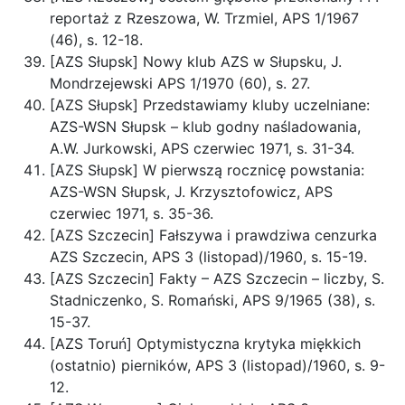
reportaż z Rzeszowa, W. Trzmiel, APS 1/1967
(46), s. 12-18.
[AZS Słupsk] Nowy klub AZS w Słupsku, J.
Mondrzejewski APS 1/1970 (60), s. 27.
[AZS Słupsk] Przedstawiamy kluby uczelniane:
AZS-WSN Słupsk – klub godny naśladowania,
A.W. Jurkowski, APS czerwiec 1971, s. 31-34.
[AZS Słupsk] W pierwszą rocznicę powstania:
AZS-WSN Słupsk, J. Krzysztofowicz, APS
czerwiec 1971, s. 35-36.
[AZS Szczecin] Fałszywa i prawdziwa cenzurka
AZS Szczecin, APS 3 (listopad)/1960, s. 15-19.
[AZS Szczecin] Fakty – AZS Szczecin – liczby, S.
Stadniczenko, S. Romański, APS 9/1965 (38), s.
15-37.
[AZS Toruń] Optymistyczna krytyka miękkich
(ostatnio) pierników, APS 3 (listopad)/1960, s. 9-
12.