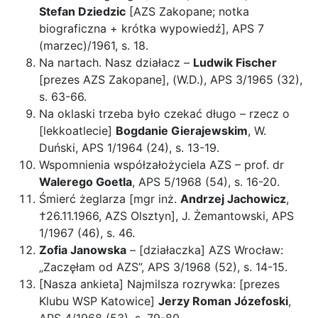
Stefan Dziedzic
[AZS Zakopane; notka
biograficzna + krótka wypowiedź], APS 7
(marzec)/1961, s. 18.
Na nartach. Nasz działacz –
Ludwik Fischer
[prezes AZS Zakopane], (W.D.), APS 3/1965 (32),
s. 63-66.
Na oklaski trzeba było czekać długo – rzecz o
[lekkoatlecie]
Bogdanie Gierajewskim
, W.
Duński, APS 1/1964 (24), s. 13-19.
Wspomnienia współzałożyciela AZS – prof. dr
Walerego Goetla
, APS 5/1968 (54), s. 16-20.
Śmierć żeglarza [mgr inż.
Andrzej Jachowicz
,
†26.11.1966, AZS Olsztyn], J. Żemantowski, APS
1/1967 (46), s. 46.
Zofia Janowska
– [działaczka] AZS Wrocław:
„Zaczęłam od AZS”, APS 3/1968 (52), s. 14-15.
[Nasza ankieta] Najmilsza rozrywka: [prezes
Klubu WSP Katowice]
Jerzy Roman Józefoski
,