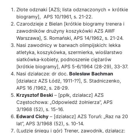
Złote odznaki [AZS; lista odznaczonych + krótkie
biogramy], APS 10/1961, s. 21-22.
Czarodzieje z Bielan [krótkie biogramy trenera i
zawodników drużyny koszykówki AZS AWF
Warszawa], S. Romański, APS 14/1962, s. 21-24.
Nasi zawodnicy w barwach olimpijskich: lekka
atletyka, koszykówka, szermierka, wioślarstwo
siatkówka-kobiety, podnoszenie ciężarów
[krótkie biogramy], APS 5-6/1964 (28-29), 33-37.
Nasi działacze: dr doc.
Bolesław Bachman
[działacz AZS Łódź, 1911-??], S. Stadniczenko,
APS 16 /1962, s. 28-29.
Krzysztof Beski
– [ppłk, działacz] AZS
Częstochowa: „Odpowiedź żołnierza”, APS
3/1968 (52), s. 15-16.
Edward Cichy
– [działacz] AZS Toruń: „Raz na 20
lat”, APS 3/1968 (52), s. 10-14.
(Ludzie śniegu i gór) Trener, zawodnik, działacz: