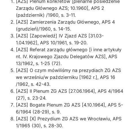
[AZS] Plenum konkretów [plenarne posiedzenie
Zarządu Głównego AZS; 10.1960], APS 2
(październik) /1960, s. 3-11.
[AZS] Zamierzenia Zarządu Głównego, APS 4
(grudzień)/1960, s. 14-15.
[AZS] [Zapowiedź] IV Zjazd AZS [31.03-
1.04.1962], APS 10/1961, s. 19-20.
[AZS] Referat zarządu głównego [i inne artykuły
nt. IV. Krajowego Zjazdu Delegatów AZS], APS
13/1962, s. 1-25 (72).
[AZS] O czym mówiliśmy na prezydiach ZG AZS
we wrześniu/w październiku [1962 r.], APS 16
/1962, s. 42-43.
[AZS] II Plenum ZG AZS [27.06.1964], APS 4/1964
(27), s. 23-24.
[AZS] Bogate Plenum ZG AZS [4.10.1964], APS 5-
6/1964 (28-29), s. 9.
[AZS] [X] Prezydium ZG AZS we Wrocławiu, APS
1/1965 (30), s. 28-30.