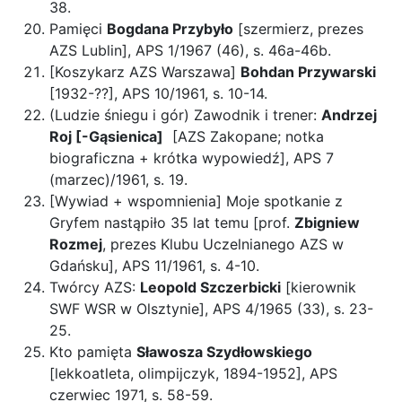
38.
Pamięci
Bogdana Przybyło
[szermierz, prezes
AZS Lublin], APS 1/1967 (46), s. 46a-46b.
[Koszykarz AZS Warszawa]
Bohdan Przywarski
[1932-??], APS 10/1961, s. 10-14.
(Ludzie śniegu i gór) Zawodnik i trener:
Andrzej
Roj [-Gąsienica]
[AZS Zakopane; notka
biograficzna + krótka wypowiedź], APS 7
(marzec)/1961, s. 19.
[Wywiad + wspomnienia] Moje spotkanie z
Gryfem nastąpiło 35 lat temu [prof.
Zbigniew
Rozmej
, prezes Klubu Uczelnianego AZS w
Gdańsku], APS 11/1961, s. 4-10.
Twórcy AZS:
Leopold Szczerbicki
[kierownik
SWF WSR w Olsztynie], APS 4/1965 (33), s. 23-
25.
Kto pamięta
Sławosza Szydłowskiego
[lekkoatleta, olimpijczyk, 1894-1952], APS
czerwiec 1971, s. 58-59.