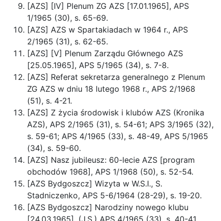
[AZS] [IV] Plenum ZG AZS [17.01.1965], APS
1/1965 (30), s. 65-69.
[AZS] AZS w Spartakiadach w 1964 r., APS
2/1965 (31), s. 62-65.
[AZS] [V] Plenum Zarządu Głównego AZS
[25.05.1965], APS 5/1965 (34), s. 7-8.
[AZS] Referat sekretarza generalnego z Plenum
ZG AZS w dniu 18 lutego 1968 r., APS 2/1968
(51), s. 4-21.
[AZS] Z życia środowisk i klubów AZS (Kronika
AZS), APS 2/1965 (31), s. 54-61; APS 3/1965 (32),
s. 59-61; APS 4/1965 (33), s. 48-49, APS 5/1965
(34), s. 59-60.
[AZS] Nasz jubileusz: 60-lecie AZS [program
obchodów 1968], APS 1/1968 (50), s. 52-54.
[AZS Bydgoszcz] Wizyta w W.S.I., S.
Stadniczenko, APS 5-6/1964 (28-29), s. 19-20.
[AZS Bydgoszcz] Narodziny nowego klubu
[24.03.1965], (J.S.) APS 4/1965 (33), s. 40-41.