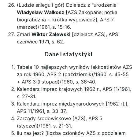
(Ludzie śniegu i gór) Działacz z "urodzenia"
Władysław Walkosz
[AZS Zakopane; notka
biograficzna + krótka wypowiedź], APS 7
(marzec)/1961, s. 15-16.
Zmarł
Wiktor Zalewski
[działacz AZS], APS
czerwiec 1971, s. 62.
Dane i statystyki
Tabela 10 najlepszych wyników lekkoatletów AZS
za rok 1960, APS 2 (październik)/1960, s. 45-55
+ APS 3 (listopad)/1960, s. 36-40.
Kalendarz imprez krajowych 1962 r., APS 11/1961,
s. 27-31.
Kalendarz imprez międzynarodowych [1962 r].],
APS 11/1961, s. 33-37.
Zarządy środowiskowe [AZS], APS 5
(styczeń)/1961, s. 21-31.
Ilu nas jest? [liczba członków AZS z podziałem