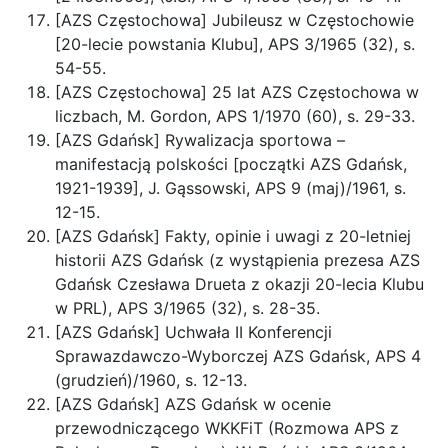
[AZS Częstochowa] Jubileusz w Częstochowie
[20-lecie powstania Klubu], APS 3/1965 (32), s.
54-55.
[AZS Częstochowa] 25 lat AZS Częstochowa w
liczbach, M. Gordon, APS 1/1970 (60), s. 29-33.
[AZS Gdańsk] Rywalizacja sportowa –
manifestacją polskości [początki AZS Gdańsk,
1921-1939], J. Gąssowski, APS 9 (maj)/1961, s.
12-15.
[AZS Gdańsk] Fakty, opinie i uwagi z 20-letniej
historii AZS Gdańsk (z wystąpienia prezesa AZS
Gdańsk Czesława Drueta z okazji 20-lecia Klubu
w PRL), APS 3/1965 (32), s. 28-35.
[AZS Gdańsk] Uchwała II Konferencji
Sprawazdawczo-Wyborczej AZS Gdańsk, APS 4
(grudzień)/1960, s. 12-13.
[AZS Gdańsk] AZS Gdańsk w ocenie
przewodniczącego WKKFiT (Rozmowa APS z