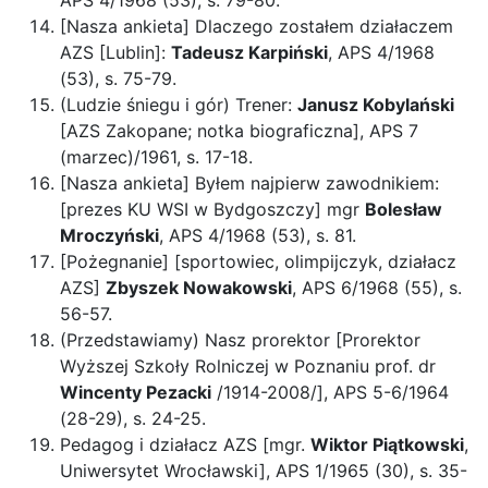
APS 4/1968 (53), s. 79-80.
[Nasza ankieta] Dlaczego zostałem działaczem
AZS [Lublin]:
Tadeusz Karpiński
, APS 4/1968
(53), s. 75-79.
(Ludzie śniegu i gór) Trener:
Janusz Kobylański
[AZS Zakopane; notka biograficzna], APS 7
(marzec)/1961, s. 17-18.
[Nasza ankieta] Byłem najpierw zawodnikiem:
[prezes KU WSI w Bydgoszczy] mgr
Bolesław
Mroczyński
, APS 4/1968 (53), s. 81.
[Pożegnanie] [sportowiec, olimpijczyk, działacz
AZS]
Zbyszek Nowakowski
, APS 6/1968 (55), s.
56-57.
(Przedstawiamy) Nasz prorektor [Prorektor
Wyższej Szkoły Rolniczej w Poznaniu prof. dr
Wincenty Pezacki
/1914-2008/], APS 5-6/1964
(28-29), s. 24-25.
Pedagog i działacz AZS [mgr.
Wiktor Piątkowski
,
Uniwersytet Wrocławski], APS 1/1965 (30), s. 35-