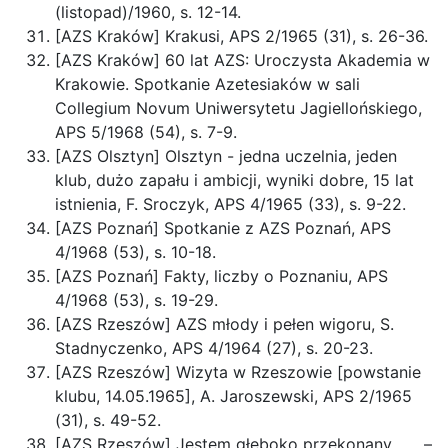
(listopad)/1960, s. 12-14.
[AZS Kraków] Krakusi, APS 2/1965 (31), s. 26-36.
[AZS Kraków] 60 lat AZS: Uroczysta Akademia w
Krakowie. Spotkanie Azetesiaków w sali
Collegium Novum Uniwersytetu Jagiellońskiego,
APS 5/1968 (54), s. 7-9.
[AZS Olsztyn] Olsztyn - jedna uczelnia, jeden
klub, dużo zapału i ambicji, wyniki dobre, 15 lat
istnienia, F. Sroczyk, APS 4/1965 (33), s. 9-22.
[AZS Poznań] Spotkanie z AZS Poznań, APS
4/1968 (53), s. 10-18.
[AZS Poznań] Fakty, liczby o Poznaniu, APS
4/1968 (53), s. 19-29.
[AZS Rzeszów] AZS młody i pełen wigoru, S.
Stadnyczenko, APS 4/1964 (27), s. 20-23.
[AZS Rzeszów] Wizyta w Rzeszowie [powstanie
klubu, 14.05.1965], A. Jaroszewski, APS 2/1965
(31), s. 49-52.
[AZS Rzeszów] Jestem głęboko przekonany . . . –