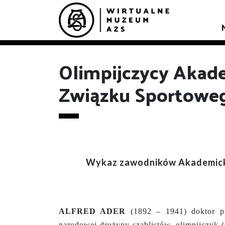
Olimpijczycy Akad
Związku Sportowe
Wykaz zawodników Akademickie
ALFRED ADER
(1892 – 1941) doktor pr
narodowej drużyny szablistów, olimpijczyk