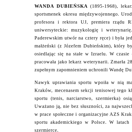
WANDA DUBIEŃSKA
(1895-1968), lekar
sportsmenek okresu międzywojennego. Urod
profesora i rektora UJ, premiera rządu 
uniwersyteckie: muzykologię i weterynar
Paderewskim utwór na cztery ręce) i była je
małżeński (z Józefem Dubieńskim), który b
osiedlając się na stałe w Izraelu. W czasi
pracowała jako lekarz weterynarii. Zmarła 
zupełnym zapomnieniem uchronili Wandę Dubi
Nawyk uprawiania sportu wpoiła w nią mat
Kraków, mecenasem sekcji tenisowej tego k
sportu (tenis, narciarstwo, szermierka) os
Uważano ją, nie bez słuszności, za najwsze
w prace społeczne i organizacyjne AZS Kraków
sportu akademickiego w Polsce. W latach 
szermierce.