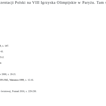
ezentacji Polski na VIII Igrzyska Olimpijskie w Paryżu. Tam
9, s. 147.
 43.
21-2.
e.
w 2000, s. 20-21.
939-1945
, Warszawa 1999
, s. 15-16.
y światowej
, Poznań 2016, s. 229-230.