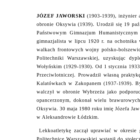
JÓZEF JAWORSKI
(1903-1939), inżynier 
obronie Oksywia (1939). Urodził się 19 paź
Państwowym Gimnazjum Humanistycznym M
gimnazjalista w lipcu 1920 r. na ochotnika
walkach frontowych wojny polsko-bolszewic
Politechniki Warszawskiej, uzyskując dy
Wołyńskim (1929-1930). Od 1 stycznia 1933 
Przeciwlotniczej. Prowadził własną praktyk
Kalatówkach w Zakopanem (1937-1939). By
walczył w obronie Wybrzeża jako podporuc
opancerzonym, dokonał wielu brawurowych 
Oksywia. 30 maja 1980 roku imię Józefa Jaw
w Aleksandrowie Łódzkim.
Lekkoatletykę zaczął uprawiać w okresie
Politechnice Warszawskiej wstąpił do stołe