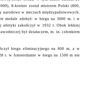
00), 8-krotnie został mistrzem Polski (800,
arwy narodowe w meczach międzypaństwowych.
ote medale zdobył: w biegu na 3000 m. i w
atletyki zakończył w 1932 r. Obok lekkiej
zawodniczej był działaczem, m. in. członkiem
ończył biegu eliminacyjnego na 800 m, a w
1928 r. w Amsterdamie w biegu na 1500 m nie