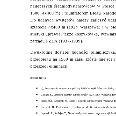
najlepszych średniodystansowców w Polsce: 
1500, 4x400 m) i triumfatorem Biegu Narod
Do udanych występów należy zaliczyć udzi
sztafecie 4x400 m (1924 Warszawa) i w bi
atletyki uprawiał także koszykówkę, łyżwiar
zarządu PZLA (1937-1939).
Dwukrotnie dostąpił godności olimpijczyk
przedbiegu na 1500 m zajął szóste miejsce 
przeszedł eliminacji.
Bibliografia
:
(-),
Encyklopedia statystyczna polskiej lekkiej atletyki
, Warszawa 1994, s
Głuszek Z.,
Leksykon polskich olimpijczyków 1924-1998
, Warszawa 199
Jucewicz A., Stępiński W. (oprac.),
Chwała olimpijczykom
, Warszawa 19
Kurzyński H., Pietkiewicz S., Rynkowski M.,
Od Adamczaka do Zasłony
Łojewski Z., Wolejko T.,
Mecze międzypaństwowe 1 reprezentacji Polsk