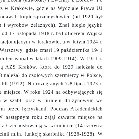
z w Krakowie, gdzie na Wydziale Prawa UJ
podawał: kupiec-przemysłowiec (od 1920 był
 i wyrobów żelaznych). Znał biegle języki:
, od 17 listopada 1918 r. był oficerem Wojska
 stacjonującym w Krakowie, a w lutym 1924 r.
o Warszawy, gdzie zmarł 19 października 1941
b ten istniał w latach 1909-1914). W 1921 r.
czą AZS Kraków, która do 1929 należała do
28 należał do czołowych szermierzy w Polsce,
abli (1922). Na rozegranych 7-8 lipca 1923 r.
ie miejsce. W roku 1924 na odbywających się
m w szabli oraz w turnieju drużynowym we
jnym przed igrzyskami. Podczas Akademickich
W następnym roku zajął czwarte miejsce na
u z Czechosłowacją w szermierce (14 czerwca
łnił m.in. funkcję skarbnika (1926-1928).
W