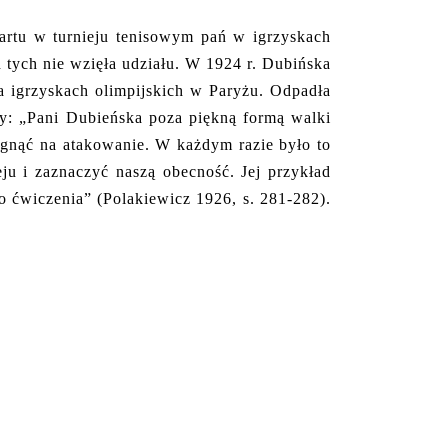
tartu w turnieju tenisowym pań w igrzyskach
 tych nie wzięła udziału. W 1924 r. Dubińska
a igrzyskach olimpijskich w Paryżu. Odpadła
my: „Pani Dubieńska poza piękną formą walki
ągnąć na atakowanie. W każdym razie było to
ju i zaznaczyć naszą obecność. Jej przykład
o ćwiczenia” (Polakiewicz 1926, s. 281-282).