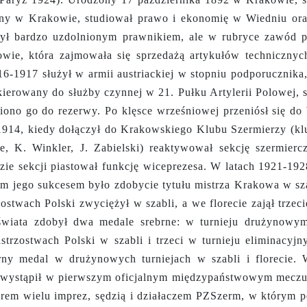
ny w Krakowie, studiował prawo i ekonomię w Wiedniu ora
Był bardzo uzdolnionym prawnikiem, ale w rubryce zawód 
wie, która zajmowała się sprzedażą artykułów technicznych
916-1917 służył w armii austriackiej w stopniu podporucznika
kierowany do służby czynnej w 21. Pułku Artylerii Polowej,
siono go do rezerwy. Po klęsce wrześniowej przeniósł się d
1914, kiedy dołączył do Krakowskiego Klubu Szermierzy (klu
e, K. Winkler, J. Zabielski) reaktywował sekcję szermier
zie sekcji piastował funkcję wiceprezesa. W latach 1921-19
szym jego sukcesem było zdobycie tytułu mistrza Krakowa w sz
stwach Polski zwyciężył w szabli, a we florecie zajął trzec
świata zdobył dwa medale srebrne: w turnieju drużynowy
trzostwach Polski w szabli i trzeci w turnieju eliminacy
rny medal w drużynowych turniejach w szabli i florecie. 
raz wystąpił w pierwszym oficjalnym międzypaństwowym mecz
orem wielu imprez, sędzią i działaczem PZSzerm, w którym pe