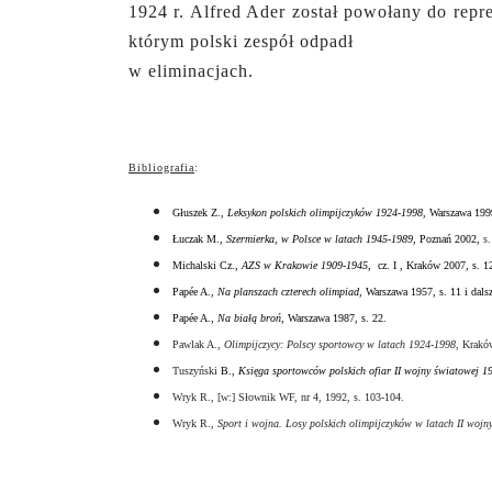
1924 r. Alfred Ader został powołany do repr
którym polski zespół odpadł
w eliminacjach.
Bibliografia
:
Głuszek Z.,
Leksykon polskich olimpijczyków 1924-1998
, Warszawa 199
Łuczak M.,
Szermierka, w Polsce w latach 1945-1989
, Poznań 2002,
s.
Michalski Cz.,
AZS w Krakowie 1909-1945
, cz. I , Kraków 2007, s. 1
Papée A.,
Na planszach czterech olimpiad
, Warszawa 1957, s. 11 i dalsz
Papée A.,
Na białą broń
, Warszawa 1987, s. 22.
Pawlak A.,
Olimpijczycy: Polscy sportowcy w latach 1924-1998
, Krakó
Tuszyński
B.,
Księga sportowców polskich ofiar II wojny światowej 1
Wryk R., [w:] Słownik WF, nr 4, 1992, s. 103-104.
Wryk R.,
Sport i wojna. Losy polskich olimpijczyków w latach II wojn