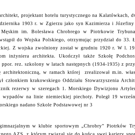
architekt, projektant hotelu turystycznego na Kalatówkach, 
dziernika 1903 r. w Zgierzu jako syn Kazimierza i Józefin
ęskim im. Bolesława Chrobrego w Piotrkowie Trybunals
 wstąpił do Wojska Polskiego, otrzymując przydział do 33.
kiej. Z wojska zwolniony został w grudniu 1920 r. W l. 19
plom inżyniera architekta. Ukończył także Szkołę Podcho
ppor. rez. szkolony w latach następnych (1934-1935) z prz
ę architektoniczną, w ramach której zrealizował m.in. wł
ł członkiem krakowskiego Oddziału Stowarzyszenia Archit
znik rezerwy w szeregach 1. Morskiego Dywizjonu Artyle
wypadów na linie niemieckiej piechoty. Poległ 19 wrześni
orskiego nadano Szkole Podstawowej nr 3
 gimnazjalnym w klubie sportowym „Chrobry” Piotrków Try
cznego AZS, z którym związał się do końca swej kariery spo