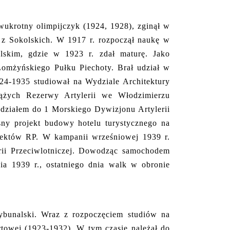
dwukrotny olimpijczyk (1924, 1928), zginął w
y z Sokolskich. W 1917 r. rozpoczął naukę w
kim, gdzie w 1923 r. zdał maturę. Jako
 Łomżyńskiego Pułku Piechoty. Brał udział w
24-1935 studiował na Wydziale Architektury
rążych Rezerwy Artylerii we Włodzimierzu
ydziałem do 1 Morskiego Dywizjonu Artylerii
asny projekt budowy hotelu turystycznego na
ektów RP. W kampanii wrześniowej 1939 r.
rii Przeciwlotniczej. Dowodząc samochodem
a 1939 r., ostatniego dnia walk w obronie
bunalski. Wraz z rozpoczęciem studiów na
rtowej (1923-1932). W tym czasie należał do