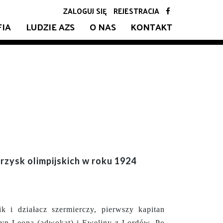
ZALOGUJ SIĘ
REJESTRACJA
FIA
LUDZIE AZS
O NAS
KONTAKT
zysk olimpijskich w roku 1924
i działacz szermierczy, pierwszy kapitan
syn Leona (adwokat) i Eweliny z Lordów. Po