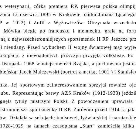
z weterynarii, córka premiera RP, pierwsza polska olimpi
zona 12 czerwca 1895 w Krakowie, córka Juliana Ignacego
RP w 1922) i Zofii z Wężowiczów. Otrzymała wszechstr
ię. Mówiła biegle po francusku i niemiecku, grała na fo
dną z najwszechstronniejszych sportsmenek II RP. Jeszcze p
ył nieudany. Przed wybuchem II wojny światowej mąż wyje
e okupacji, z niewiadomych przyczyn przyjęła volkslistę. 
28 listopada 1968 w miejscowości Rząska, a pochowana jes
eńską: Jacek Malczewski (portret z matką, 1901 ) i Stanisł
ka. Jej sportowym zainteresowaniom sprzyjał również ojc
lubu. Reprezentując barwy AZS Kraków (1912-1933) jeździł
iągnęła tytuły mistrzyni Polski. Z powodzeniem uprawiała
chstronniejszą sportsmenkę II RP. Zarówno przed 1914 r., ja
. Działała w sekcjach: tenisowej, łyżwiarskiej i narciarski
1928-1929 na łamach czasopisma „Start" zamieściła kilka