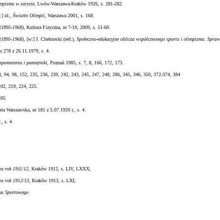
impizmu w zarysie,
Lwów-Warszawa-Kraków 1926, s. 281-282.
:] id.,
Światło Olimpii
, Warszawa 2001, s. 168.
(1895-1968)
, Kultura Fizyczna, nr 7-10, 2009, s. 51-60.
(1895-1968)
, [w:] J. Chełmecki (red.),
Społeczno-edukacyjne oblicza współczesnego sportu i olimpizmu. Spraw
r 278 z 26.11.1979, s. 4.
pomnienia i pamiętniki
, Poznań 1985, s. 7, 8, 166, 172, 173.
3, 94, 98, 152, 235, 236, 239, 242, 243, 245, 247, 248, 286, 345, 346, 350, 372-374, 384
102, 219, 224, 225.
205
eta Warszawska, nr 181 z 5.07.1920 r., s. 4.
, s. 4.
za rok 1911/12
, Kraków 1912, s. LIV, LXXX;
za rok 1912/13
, Kraków 1913, s. LXI;
zku Sportowego