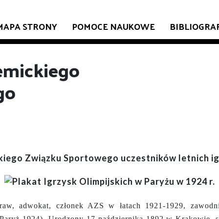
MAPA STRONY
POMOCE NAUKOWE
BIBLIOGRA
emickiego
go
go Związku Sportowego uczestników letnich igr
aw, adwokat, członek AZS w łatach 1921-1929, zawodnik 
 (Paryż 1924). Urodzony 17 października 1892 w Krakowie, 