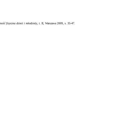
ność fizyczna dzieci
i m
łodzieży
, t. II, Warszawa 2009, s. 35-47.