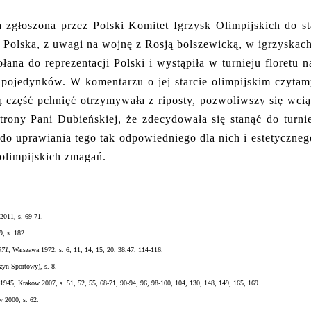
ła zgłoszona przez Polski Komitet Igrzysk Olimpijskich do s
k Polska, z uwagi na wojnę z Rosją bolszewicką, w igrzyskach
na do reprezentacji Polski i wystąpiła w turnieju floretu n
pojedynków. W komentarzu o jej starcie olimpijskim czyta
ną część pchnięć otrzymywała z riposty, pozwoliwszy się wci
trony Pani Dubieńskiej, że zdecydowała się stanąć do turnie
 do uprawiania tego tak odpowiedniego dla nich i estetyczneg
 olimpijskich zmagań.
2011, s. 69-71.
9, s. 182.
971
, Warszawa 1972, s. 6, 11, 14, 15, 20, 38,47, 114-116.
zyn Sportowy), s. 8.
9–1945, Kraków 2007, s. 51, 52, 55, 68-71, 90-94, 96, 98-100, 104, 130, 148, 149, 165, 169.
w 2000, s. 62.