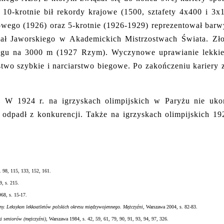
10-krotnie bił rekordy krajowe (1500, sztafety 4x400 i 3x10
owego (1926) oraz 5-krotnie (1926-1929) reprezentował b
ał Jaworskiego w Akademickich Mistrzostwach Świata. Zł
egu na 3000 m (1927 Rzym). Wyczynowe uprawianie lekkiej 
stwo szybkie i narciarstwo biegowe. Po zakończeniu kariery 
a. W 1924 r. na igrzyskach olimpijskich w Paryżu nie uk
i odpadł z konkurencji. Także na igrzyskach olimpijskich 
. 98, 115, 133, 152, 161.
9, s. 215.
68, s. 15-17.
. Leksykon lekkoatletów polskich okresu międzywojennego. Mężczyźni
, Warszawa 2004, s. 82-83.
i seniorów (mężczyźni)
, Warszawa 1984, s. 42, 59, 61, 79, 90, 91, 93, 94, 97, 326.