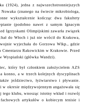
jka (1924), jedna z najwszechstronniejszych
 Nowaka (znanego na świecie mikrobiologa,
onne wykształcenie kończąc dwa fakultety
rtepianie (podobno nawet z samym Ignacym
rzed Igrzyskami Olimpijskimi zawarła związek
chał do Włoch i już nie wrócił do Krakowa,
Po wojnie wyjechała do Gorzowa Wlkp., gdzie
t na Cmentarzu Rakowickim w Krakowie. Przed
aw Wyspiański (główka Wandzi).
iec, który był członkiem założycielem AZS
a konno, a w trzech kolejnych dyscyplinach
 także jeździectwo, łyżwiarstwo i pływanie.
k i w okresie międzywojennym angażowała się
ej tego klubu, wnosząc istotny wkład i rozwój
 fachowych artykułów o kobiecym tenisie i