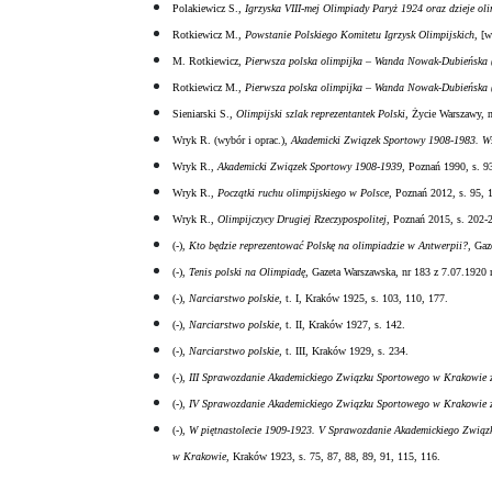
Polakiewicz S.,
Igrzyska VIII-mej Olimpiady Paryż 1924 oraz dzieje ol
Rotkiewicz M.,
Powstanie Polskiego Komitetu Igrzysk Olimpijskich
, [w
M. Rotkiewicz,
Pierwsza polska olimpijka – Wanda Nowak-Dubieńska 
Rotkiewicz M.,
Pierwsza polska olimpijka – Wanda Nowak-Dubieńska 
Sieniarski S.,
Olimpijski szlak reprezentantek Polski
, Życie Warszawy, n
Wryk R. (wybór i oprac.),
Akademicki Związek Sportowy 1908-1983. Ws
Wryk R.,
Akademicki Związek Sportowy 1908-1939
, Poznań 1990, s. 9
Wryk R.,
Początki ruchu olimpijskiego w Polsce
, Poznań 2012, s. 95, 
Wryk R.,
Olimpijczycy Drugiej Rzeczypospolitej
, Poznań 2015, s. 202-
(-),
Kto będzie reprezentować Polskę na olimpiadzie w Antwerpii?
, Gaz
(-),
Tenis polski na Olimpiadę
, Gazeta Warszawska, nr 183 z 7.07.1920 r.
(-),
Narciarstwo polskie
, t. I, Kraków 1925, s. 103, 110, 177.
(-),
Narciarstwo polskie
, t. II, Kraków 1927, s. 142.
(-),
Narciarstwo polskie
, t. III, Kraków 1929, s. 234.
(-),
III Sprawozdanie Akademickiego Związku Sportowego w Krakowie 
(-),
IV Sprawozdanie Akademickiego Związku Sportowego w Krakowie 
(-),
W piętnastolecie 1909-1923. V Sprawozdanie Akademickiego Zwią
w Krakowie
, Kraków 1923, s. 75, 87, 88, 89, 91, 115, 116.