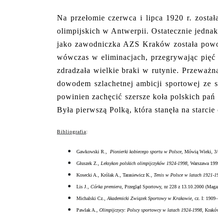
Na przełomie czerwca i lipca 1920 r. zosta
olimpijskich w Antwerpii. Ostatecznie jedna
jako zawodniczka AZS Kraków została powoła
wówczas w eliminacjach, przegrywając pięć 
zdradzała wielkie braki w rutynie. Przeważ
dowodem szlachetnej ambicji sportowej ze s
powinien zachęcić szersze koła polskich pań
Była pierwszą Polką, która stanęła na starcie
Bibliografia
:
Gawkowski R.,
Pionierki kobiecego sportu w Polsce
, Mówią Wieki, 3/
Głuszek Z.,
Leksykon polskich olimpijczyków 1924-1998
, Warszawa 199
Kosecki A., Królak A., Tarasiewicz K.,
Tenis w Polsce w latach 1921-1
Lis J.,
Córka premiera
, Przegląd Sportowy, nr 228 z 13.10.2000 (Maga
Michalski Cz.,
Akademicki Związek Sportowy w Krakowie
, cz. I: 190
Pawlak A.,
Olimpijczycy: Polscy sportowcy w latach 1924-1998
, Krakó