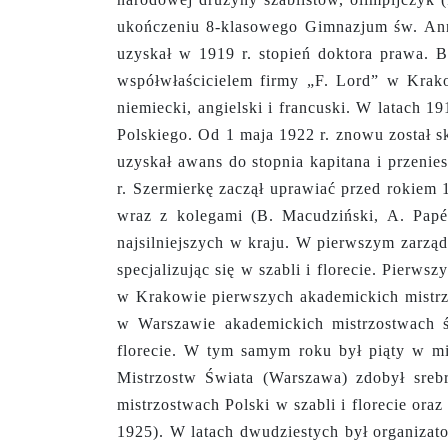
ukończeniu 8-klasowego Gimnazjum św. An
uzyskał w 1919 r. stopień doktora prawa. 
współwłaścicielem firmy „F. Lord” w Krako
niemiecki, angielski i francuski. W latach 1
Polskiego. Od 1 maja 1922 r. znowu został s
uzyskał awans do stopnia kapitana i przenie
r. Szermierkę zaczął uprawiać przed rokiem 
wraz z kolegami (B. Macudziński, A. Papé
najsilniejszych w kraju. W pierwszym zarząd
specjalizując się w szabli i florecie. Pierw
w Krakowie pierwszych akademickich mistrzo
w Warszawie akademickich mistrzostwach 
florecie. W tym samym roku był piąty w mis
Mistrzostw Świata (Warszawa) zdobył sreb
mistrzostwach Polski w szabli i florecie o
1925). W latach dwudziestych był organizat