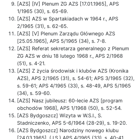
[AZS] [IV] Plenum ZG AZS [17.01.1965], APS
1/1965 (30), s. 65-69.
[AZS] AZS w Spartakiadach w 1964 r., APS
2/1965 (31), s. 62-65.
[AZS] [V] Plenum Zarządu Głównego AZS
[25.05.1965], APS 5/1965 (34), s. 7-8.
[AZS] Referat sekretarza generalnego z Plenum
ZG AZS w dniu 18 lutego 1968 r., APS 2/1968
(51), s. 4-21.
[AZS] Z życia środowisk i klubów AZS (Kronika
AZS), APS 2/1965 (31), s. 54-61; APS 3/1965 (32),
s. 59-61; APS 4/1965 (33), s. 48-49, APS 5/1965
(34), s. 59-60.
[AZS] Nasz jubileusz: 60-lecie AZS [program
obchodów 1968], APS 1/1968 (50), s. 52-54.
[AZS Bydgoszcz] Wizyta w W.S.I., S.
Stadniczenko, APS 5-6/1964 (28-29), s. 19-20.
[AZS Bydgoszcz] Narodziny nowego klubu
[24.03.1965], (J.S.) APS 4/1965 (33), s. 40-41.