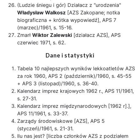
(Ludzie śniegu i gór) Działacz z "urodzenia"
Władysław Walkosz
[AZS Zakopane; notka
biograficzna + krótka wypowiedź], APS 7
(marzec)/1961, s. 15-16.
Zmarł
Wiktor Zalewski
[działacz AZS], APS
czerwiec 1971, s. 62.
Dane i statystyki
Tabela 10 najlepszych wyników lekkoatletów AZS
za rok 1960, APS 2 (październik)/1960, s. 45-55
+ APS 3 (listopad)/1960, s. 36-40.
Kalendarz imprez krajowych 1962 r., APS 11/1961,
s. 27-31.
Kalendarz imprez międzynarodowych [1962 r].],
APS 11/1961, s. 33-37.
Zarządy środowiskowe [AZS], APS 5
(styczeń)/1961, s. 21-31.
Ilu nas jest? [liczba członków AZS z podziałem