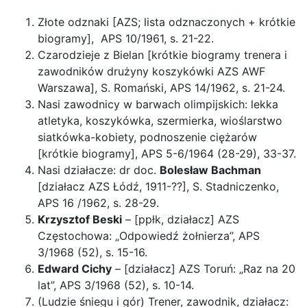
Złote odznaki [AZS; lista odznaczonych + krótkie
biogramy], APS 10/1961, s. 21-22.
Czarodzieje z Bielan [krótkie biogramy trenera i
zawodników drużyny koszykówki AZS AWF
Warszawa], S. Romański, APS 14/1962, s. 21-24.
Nasi zawodnicy w barwach olimpijskich: lekka
atletyka, koszykówka, szermierka, wioślarstwo
siatkówka-kobiety, podnoszenie ciężarów
[krótkie biogramy], APS 5-6/1964 (28-29), 33-37.
Nasi działacze: dr doc.
Bolesław Bachman
[działacz AZS Łódź, 1911-??], S. Stadniczenko,
APS 16 /1962, s. 28-29.
Krzysztof Beski
– [ppłk, działacz] AZS
Częstochowa: „Odpowiedź żołnierza”, APS
3/1968 (52), s. 15-16.
Edward Cichy
– [działacz] AZS Toruń: „Raz na 20
lat”, APS 3/1968 (52), s. 10-14.
(Ludzie śniegu i gór) Trener, zawodnik, działacz: