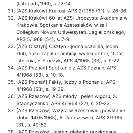
(listopad)/1960, s. 12-14.
[AZS Kraków] Krakusi, APS 2/1965 (31), s. 26-36.
[AZS Kraków] 60 lat AZS: Uroczysta Akademia w
Krakowie. Spotkanie Azetesiaków w sali
Collegium Novum Uniwersytetu Jagiellońskiego,
APS 5/1968 (54), s. 7-9.
[AZS Olsztyn] Olsztyn - jedna uczelnia, jeden
klub, dużo zapału i ambicji, wyniki dobre, 15 lat
istnienia, F. Sroczyk, APS 4/1965 (33), s. 9-22.
[AZS Poznań] Spotkanie z AZS Poznań, APS
4/1968 (53), s. 10-18.
[AZS Poznań] Fakty, liczby o Poznaniu, APS
4/1968 (53), s. 19-29.
[AZS Rzeszów] AZS młody i pełen wigoru, S.
Stadnyczenko, APS 4/1964 (27), s. 20-23.
[AZS Rzeszów] Wizyta w Rzeszowie [powstanie
klubu, 14.05.1965], A. Jaroszewski, APS 2/1965
(31), s. 49-52.
[AZS Rzeszów] Jestem głęboko przekonany . . . –