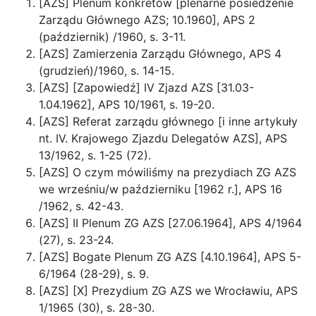
[AZS] Plenum konkretów [plenarne posiedzenie
Zarządu Głównego AZS; 10.1960], APS 2
(październik) /1960, s. 3-11.
[AZS] Zamierzenia Zarządu Głównego, APS 4
(grudzień)/1960, s. 14-15.
[AZS] [Zapowiedź] IV Zjazd AZS [31.03-
1.04.1962], APS 10/1961, s. 19-20.
[AZS] Referat zarządu głównego [i inne artykuły
nt. IV. Krajowego Zjazdu Delegatów AZS], APS
13/1962, s. 1-25 (72).
[AZS] O czym mówiliśmy na prezydiach ZG AZS
we wrześniu/w październiku [1962 r.], APS 16
/1962, s. 42-43.
[AZS] II Plenum ZG AZS [27.06.1964], APS 4/1964
(27), s. 23-24.
[AZS] Bogate Plenum ZG AZS [4.10.1964], APS 5-
6/1964 (28-29), s. 9.
[AZS] [X] Prezydium ZG AZS we Wrocławiu, APS
1/1965 (30), s. 28-30.