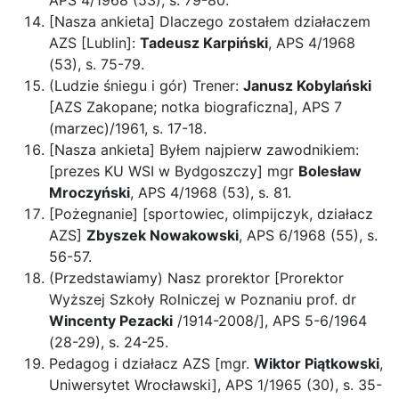
APS 4/1968 (53), s. 79-80.
[Nasza ankieta] Dlaczego zostałem działaczem
AZS [Lublin]:
Tadeusz Karpiński
, APS 4/1968
(53), s. 75-79.
(Ludzie śniegu i gór) Trener:
Janusz Kobylański
[AZS Zakopane; notka biograficzna], APS 7
(marzec)/1961, s. 17-18.
[Nasza ankieta] Byłem najpierw zawodnikiem:
[prezes KU WSI w Bydgoszczy] mgr
Bolesław
Mroczyński
, APS 4/1968 (53), s. 81.
[Pożegnanie] [sportowiec, olimpijczyk, działacz
AZS]
Zbyszek Nowakowski
, APS 6/1968 (55), s.
56-57.
(Przedstawiamy) Nasz prorektor [Prorektor
Wyższej Szkoły Rolniczej w Poznaniu prof. dr
Wincenty Pezacki
/1914-2008/], APS 5-6/1964
(28-29), s. 24-25.
Pedagog i działacz AZS [mgr.
Wiktor Piątkowski
,
Uniwersytet Wrocławski], APS 1/1965 (30), s. 35-