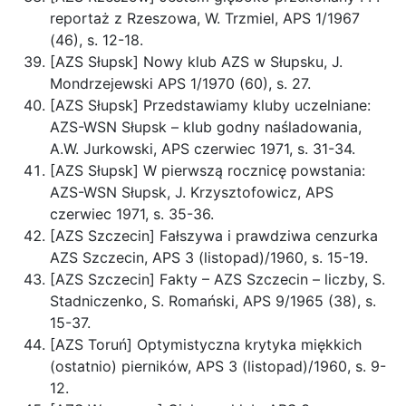
reportaż z Rzeszowa, W. Trzmiel, APS 1/1967
(46), s. 12-18.
[AZS Słupsk] Nowy klub AZS w Słupsku, J.
Mondrzejewski APS 1/1970 (60), s. 27.
[AZS Słupsk] Przedstawiamy kluby uczelniane:
AZS-WSN Słupsk – klub godny naśladowania,
A.W. Jurkowski, APS czerwiec 1971, s. 31-34.
[AZS Słupsk] W pierwszą rocznicę powstania:
AZS-WSN Słupsk, J. Krzysztofowicz, APS
czerwiec 1971, s. 35-36.
[AZS Szczecin] Fałszywa i prawdziwa cenzurka
AZS Szczecin, APS 3 (listopad)/1960, s. 15-19.
[AZS Szczecin] Fakty – AZS Szczecin – liczby, S.
Stadniczenko, S. Romański, APS 9/1965 (38), s.
15-37.
[AZS Toruń] Optymistyczna krytyka miękkich
(ostatnio) pierników, APS 3 (listopad)/1960, s. 9-
12.