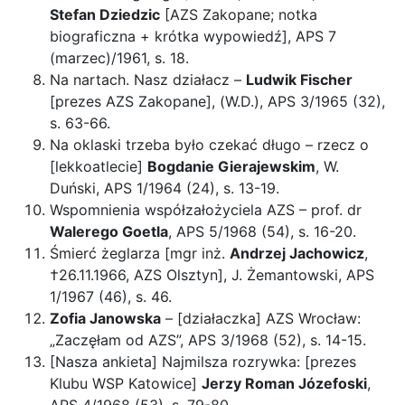
Stefan Dziedzic
[AZS Zakopane; notka
biograficzna + krótka wypowiedź], APS 7
(marzec)/1961, s. 18.
Na nartach. Nasz działacz –
Ludwik Fischer
[prezes AZS Zakopane], (W.D.), APS 3/1965 (32),
s. 63-66.
Na oklaski trzeba było czekać długo – rzecz o
[lekkoatlecie]
Bogdanie Gierajewskim
, W.
Duński, APS 1/1964 (24), s. 13-19.
Wspomnienia współzałożyciela AZS – prof. dr
Walerego Goetla
, APS 5/1968 (54), s. 16-20.
Śmierć żeglarza [mgr inż.
Andrzej Jachowicz
,
†26.11.1966, AZS Olsztyn], J. Żemantowski, APS
1/1967 (46), s. 46.
Zofia Janowska
– [działaczka] AZS Wrocław:
„Zaczęłam od AZS”, APS 3/1968 (52), s. 14-15.
[Nasza ankieta] Najmilsza rozrywka: [prezes
Klubu WSP Katowice]
Jerzy Roman Józefoski
,