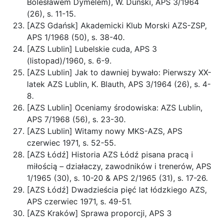
Bolesławem Dymelem), W. Duński, APS 3/1964
(26), s. 11-15.
[AZS Gdańsk] Akademicki Klub Morski AZS-ZSP,
APS 1/1968 (50), s. 38-40.
[AZS Lublin] Lubelskie cuda, APS 3
(listopad)/1960, s. 6-9.
[AZS Lublin] Jak to dawniej bywało: Pierwszy XX-
latek AZS Lublin, K. Blauth, APS 3/1964 (26), s. 4-
8.
[AZS Lublin] Oceniamy środowiska: AZS Lublin,
APS 7/1968 (56), s. 23-30.
[AZS Lublin] Witamy nowy MKS-AZS, APS
czerwiec 1971, s. 52-55.
[AZS Łódź] Historia AZS Łódź pisana pracą i
miłością – działaczy, zawodników i trenerów, APS
1/1965 (30), s. 10-20 & APS 2/1965 (31), s. 17-26.
[AZS Łódź] Dwadzieścia pięć lat łódzkiego AZS,
APS czerwiec 1971, s. 49-51.
[AZS Kraków] Sprawa proporcji, APS 3