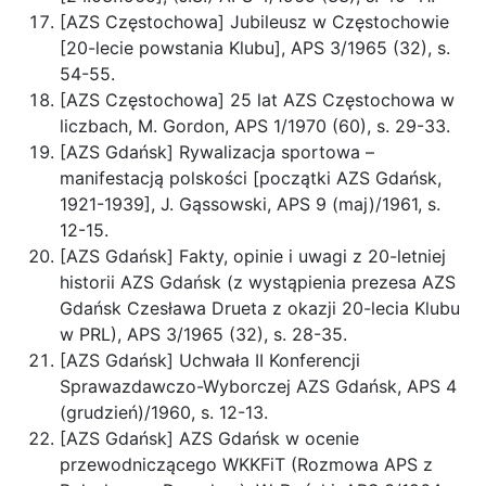
[AZS Częstochowa] Jubileusz w Częstochowie
[20-lecie powstania Klubu], APS 3/1965 (32), s.
54-55.
[AZS Częstochowa] 25 lat AZS Częstochowa w
liczbach, M. Gordon, APS 1/1970 (60), s. 29-33.
[AZS Gdańsk] Rywalizacja sportowa –
manifestacją polskości [początki AZS Gdańsk,
1921-1939], J. Gąssowski, APS 9 (maj)/1961, s.
12-15.
[AZS Gdańsk] Fakty, opinie i uwagi z 20-letniej
historii AZS Gdańsk (z wystąpienia prezesa AZS
Gdańsk Czesława Drueta z okazji 20-lecia Klubu
w PRL), APS 3/1965 (32), s. 28-35.
[AZS Gdańsk] Uchwała II Konferencji
Sprawazdawczo-Wyborczej AZS Gdańsk, APS 4
(grudzień)/1960, s. 12-13.
[AZS Gdańsk] AZS Gdańsk w ocenie
przewodniczącego WKKFiT (Rozmowa APS z