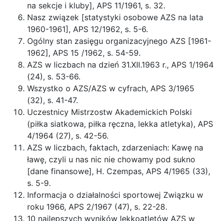
na sekcje i kluby], APS 11/1961, s. 32.
Nasz związek [statystyki osobowe AZS na lata
1960-1961], APS 12/1962, s. 5-6.
Ogólny stan zasięgu organizacyjnego AZS [1961-
1962], APS 15 /1962, s. 54-59.
AZS w liczbach na dzień 31.XII.1963 r., APS 1/1964
(24), s. 53-66.
Wszystko o AZS/AZS w cyfrach, APS 3/1965
(32), s. 41-47.
Uczestnicy Mistrzostw Akademickich Polski
(piłka siatkowa, piłka ręczna, lekka atletyka), APS
4/1964 (27), s. 42-56.
AZS w liczbach, faktach, zdarzeniach: Kawę na
ławę, czyli u nas nic nie chowamy pod sukno
[dane finansowe], H. Czempas, APS 4/1965 (33),
s. 5-9.
Informacja o działalności sportowej Związku w
roku 1966, APS 2/1967 (47), s. 22-28.
10 najlepszych wyników lekkoatletów AZS w