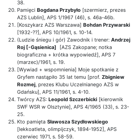
38.
Pamięci
Bogdana Przybyło
[szermierz, prezes
AZS Lublin], APS 1/1967 (46), s. 46a-46b.
[Koszykarz AZS Warszawa]
Bohdan Przywarski
[1932-??], APS 10/1961, s. 10-14.
(Ludzie śniegu i gór) Zawodnik i trener:
Andrzej
Roj [-Gąsienica]
[AZS Zakopane; notka
biograficzna + krótka wypowiedź], APS 7
(marzec)/1961, s. 19.
[Wywiad + wspomnienia] Moje spotkanie z
Gryfem nastąpiło 35 lat temu [prof.
Zbigniew
Rozmej
, prezes Klubu Uczelnianego AZS w
Gdańsku], APS 11/1961, s. 4-10.
Twórcy AZS:
Leopold Szczerbicki
[kierownik
SWF WSR w Olsztynie], APS 4/1965 (33), s. 23-
25.
Kto pamięta
Sławosza Szydłowskiego
[lekkoatleta, olimpijczyk, 1894-1952], APS
czerwiec 1971, s. 58-59.