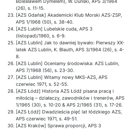
Bolesławem Dymelem), W. Duński, APS 3/1964
(26), s. 11-15.
[AZS Gdańsk] Akademicki Klub Morski AZS-ZSP,
APS 1/1968 (50), s. 38-40.
[AZS Lublin] Lubelskie cuda, APS 3
(listopad)/1960, s. 6-9.
[AZS Lublin] Jak to dawniej bywało: Pierwszy XX-
latek AZS Lublin, K. Blauth, APS 3/1964 (26), s. 4-
8.
[AZS Lublin] Oceniamy środowiska: AZS Lublin,
APS 7/1968 (56), s. 23-30.
[AZS Lublin] Witamy nowy MKS-AZS, APS
czerwiec 1971, s. 52-55.
[AZS Łódź] Historia AZS Łódź pisana pracą i
miłością – działaczy, zawodników i trenerów, APS
1/1965 (30), s. 10-20 & APS 2/1965 (31), s. 17-26.
[AZS Łódź] Dwadzieścia pięć lat łódzkiego AZS,
APS czerwiec 1971, s. 49-51.
[AZS Kraków] Sprawa proporcji, APS 3