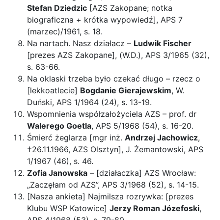
Stefan Dziedzic
[AZS Zakopane; notka
biograficzna + krótka wypowiedź], APS 7
(marzec)/1961, s. 18.
Na nartach. Nasz działacz –
Ludwik Fischer
[prezes AZS Zakopane], (W.D.), APS 3/1965 (32),
s. 63-66.
Na oklaski trzeba było czekać długo – rzecz o
[lekkoatlecie]
Bogdanie Gierajewskim
, W.
Duński, APS 1/1964 (24), s. 13-19.
Wspomnienia współzałożyciela AZS – prof. dr
Walerego Goetla
, APS 5/1968 (54), s. 16-20.
Śmierć żeglarza [mgr inż.
Andrzej Jachowicz
,
†26.11.1966, AZS Olsztyn], J. Żemantowski, APS
1/1967 (46), s. 46.
Zofia Janowska
– [działaczka] AZS Wrocław:
„Zaczęłam od AZS”, APS 3/1968 (52), s. 14-15.
[Nasza ankieta] Najmilsza rozrywka: [prezes
Klubu WSP Katowice]
Jerzy Roman Józefoski
,