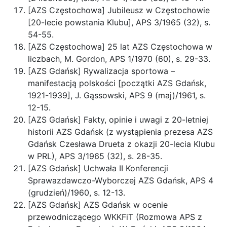
[AZS Częstochowa] Jubileusz w Częstochowie
[20-lecie powstania Klubu], APS 3/1965 (32), s.
54-55.
[AZS Częstochowa] 25 lat AZS Częstochowa w
liczbach, M. Gordon, APS 1/1970 (60), s. 29-33.
[AZS Gdańsk] Rywalizacja sportowa –
manifestacją polskości [początki AZS Gdańsk,
1921-1939], J. Gąssowski, APS 9 (maj)/1961, s.
12-15.
[AZS Gdańsk] Fakty, opinie i uwagi z 20-letniej
historii AZS Gdańsk (z wystąpienia prezesa AZS
Gdańsk Czesława Drueta z okazji 20-lecia Klubu
w PRL), APS 3/1965 (32), s. 28-35.
[AZS Gdańsk] Uchwała II Konferencji
Sprawazdawczo-Wyborczej AZS Gdańsk, APS 4
(grudzień)/1960, s. 12-13.
[AZS Gdańsk] AZS Gdańsk w ocenie
przewodniczącego WKKFiT (Rozmowa APS z