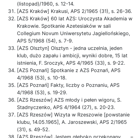
(listopad)/1960, s. 12-14.
[AZS Kraków] Krakusi, APS 2/1965 (31), s. 26-36.
[AZS Kraków] 60 lat AZS: Uroczysta Akademia w
Krakowie. Spotkanie Azetesiaków w sali
Collegium Novum Uniwersytetu Jagiellońskiego,
APS 5/1968 (54), s. 7-9.
[AZS Olsztyn] Olsztyn - jedna uczelnia, jeden
klub, dużo zapału i ambicji, wyniki dobre, 15 lat
istnienia, F. Sroczyk, APS 4/1965 (33), s. 9-22.
[AZS Poznań] Spotkanie z AZS Poznań, APS
4/1968 (53), s. 10-18.
[AZS Poznań] Fakty, liczby o Poznaniu, APS
4/1968 (53), s. 19-29.
[AZS Rzeszów] AZS młody i pełen wigoru, S.
Stadnyczenko, APS 4/1964 (27), s. 20-23.
[AZS Rzeszów] Wizyta w Rzeszowie [powstanie
klubu, 14.05.1965], A. Jaroszewski, APS 2/1965
(31), s. 49-52.
[AZS Rzeszów] Jestem głęboko przekonany . . . –