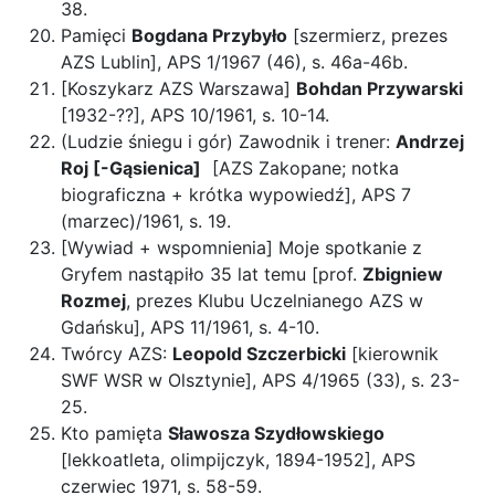
38.
Pamięci
Bogdana Przybyło
[szermierz, prezes
AZS Lublin], APS 1/1967 (46), s. 46a-46b.
[Koszykarz AZS Warszawa]
Bohdan Przywarski
[1932-??], APS 10/1961, s. 10-14.
(Ludzie śniegu i gór) Zawodnik i trener:
Andrzej
Roj [-Gąsienica]
[AZS Zakopane; notka
biograficzna + krótka wypowiedź], APS 7
(marzec)/1961, s. 19.
[Wywiad + wspomnienia] Moje spotkanie z
Gryfem nastąpiło 35 lat temu [prof.
Zbigniew
Rozmej
, prezes Klubu Uczelnianego AZS w
Gdańsku], APS 11/1961, s. 4-10.
Twórcy AZS:
Leopold Szczerbicki
[kierownik
SWF WSR w Olsztynie], APS 4/1965 (33), s. 23-
25.
Kto pamięta
Sławosza Szydłowskiego
[lekkoatleta, olimpijczyk, 1894-1952], APS
czerwiec 1971, s. 58-59.