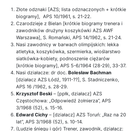
Złote odznaki [AZS; lista odznaczonych + krótkie
biogramy], APS 10/1961, s. 21-22.
Czarodzieje z Bielan [krótkie biogramy trenera i
zawodników drużyny koszykówki AZS AWF
Warszawa], S. Romański, APS 14/1962, s. 21-24.
Nasi zawodnicy w barwach olimpijskich: lekka
atletyka, koszykówka, szermierka, wioślarstwo
siatkówka-kobiety, podnoszenie ciężarów
[krótkie biogramy], APS 5-6/1964 (28-29), 33-37.
Nasi działacze: dr doc.
Bolesław Bachman
[działacz AZS Łódź, 1911-??], S. Stadniczenko,
APS 16 /1962, s. 28-29.
Krzysztof Beski
– [ppłk, działacz] AZS
Częstochowa: „Odpowiedź żołnierza”, APS
3/1968 (52), s. 15-16.
Edward Cichy
– [działacz] AZS Toruń: „Raz na 20
lat”, APS 3/1968 (52), s. 10-14.
(Ludzie śniegu i gór) Trener, zawodnik, działacz: