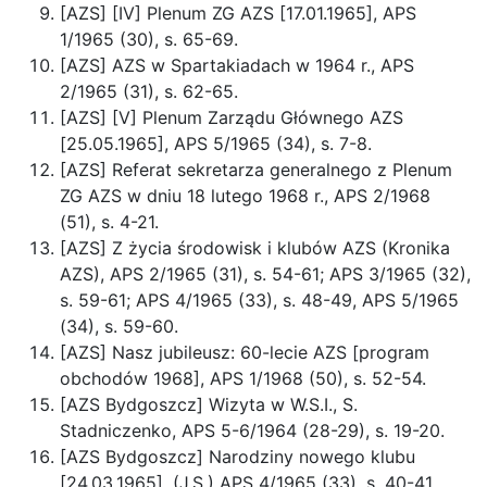
[AZS] [IV] Plenum ZG AZS [17.01.1965], APS
1/1965 (30), s. 65-69.
[AZS] AZS w Spartakiadach w 1964 r., APS
2/1965 (31), s. 62-65.
[AZS] [V] Plenum Zarządu Głównego AZS
[25.05.1965], APS 5/1965 (34), s. 7-8.
[AZS] Referat sekretarza generalnego z Plenum
ZG AZS w dniu 18 lutego 1968 r., APS 2/1968
(51), s. 4-21.
[AZS] Z życia środowisk i klubów AZS (Kronika
AZS), APS 2/1965 (31), s. 54-61; APS 3/1965 (32),
s. 59-61; APS 4/1965 (33), s. 48-49, APS 5/1965
(34), s. 59-60.
[AZS] Nasz jubileusz: 60-lecie AZS [program
obchodów 1968], APS 1/1968 (50), s. 52-54.
[AZS Bydgoszcz] Wizyta w W.S.I., S.
Stadniczenko, APS 5-6/1964 (28-29), s. 19-20.
[AZS Bydgoszcz] Narodziny nowego klubu
[24.03.1965], (J.S.) APS 4/1965 (33), s. 40-41.