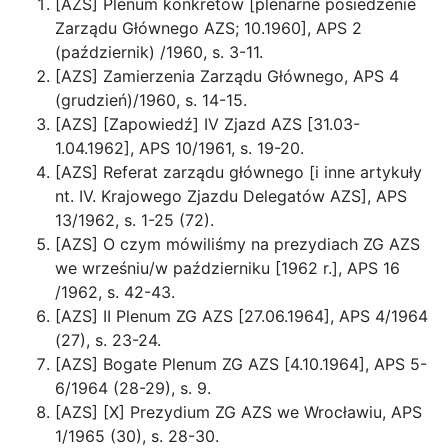
[AZS] Plenum konkretów [plenarne posiedzenie
Zarządu Głównego AZS; 10.1960], APS 2
(październik) /1960, s. 3-11.
[AZS] Zamierzenia Zarządu Głównego, APS 4
(grudzień)/1960, s. 14-15.
[AZS] [Zapowiedź] IV Zjazd AZS [31.03-
1.04.1962], APS 10/1961, s. 19-20.
[AZS] Referat zarządu głównego [i inne artykuły
nt. IV. Krajowego Zjazdu Delegatów AZS], APS
13/1962, s. 1-25 (72).
[AZS] O czym mówiliśmy na prezydiach ZG AZS
we wrześniu/w październiku [1962 r.], APS 16
/1962, s. 42-43.
[AZS] II Plenum ZG AZS [27.06.1964], APS 4/1964
(27), s. 23-24.
[AZS] Bogate Plenum ZG AZS [4.10.1964], APS 5-
6/1964 (28-29), s. 9.
[AZS] [X] Prezydium ZG AZS we Wrocławiu, APS
1/1965 (30), s. 28-30.