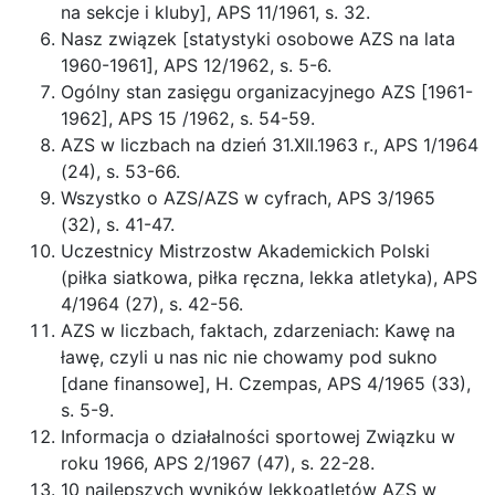
na sekcje i kluby], APS 11/1961, s. 32.
Nasz związek [statystyki osobowe AZS na lata
1960-1961], APS 12/1962, s. 5-6.
Ogólny stan zasięgu organizacyjnego AZS [1961-
1962], APS 15 /1962, s. 54-59.
AZS w liczbach na dzień 31.XII.1963 r., APS 1/1964
(24), s. 53-66.
Wszystko o AZS/AZS w cyfrach, APS 3/1965
(32), s. 41-47.
Uczestnicy Mistrzostw Akademickich Polski
(piłka siatkowa, piłka ręczna, lekka atletyka), APS
4/1964 (27), s. 42-56.
AZS w liczbach, faktach, zdarzeniach: Kawę na
ławę, czyli u nas nic nie chowamy pod sukno
[dane finansowe], H. Czempas, APS 4/1965 (33),
s. 5-9.
Informacja o działalności sportowej Związku w
roku 1966, APS 2/1967 (47), s. 22-28.
10 najlepszych wyników lekkoatletów AZS w