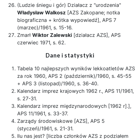
(Ludzie śniegu i gór) Działacz z "urodzenia"
Władysław Walkosz
[AZS Zakopane; notka
biograficzna + krótka wypowiedź], APS 7
(marzec)/1961, s. 15-16.
Zmarł
Wiktor Zalewski
[działacz AZS], APS
czerwiec 1971, s. 62.
Dane i statystyki
Tabela 10 najlepszych wyników lekkoatletów AZS
za rok 1960, APS 2 (październik)/1960, s. 45-55
+ APS 3 (listopad)/1960, s. 36-40.
Kalendarz imprez krajowych 1962 r., APS 11/1961,
s. 27-31.
Kalendarz imprez międzynarodowych [1962 r].],
APS 11/1961, s. 33-37.
Zarządy środowiskowe [AZS], APS 5
(styczeń)/1961, s. 21-31.
Ilu nas jest? [liczba członków AZS z podziałem