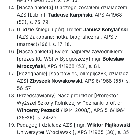
APS 4/1968 (53), s. 79-80.
[Nasza ankieta] Dlaczego zostałem działaczem
AZS [Lublin]:
Tadeusz Karpiński
, APS 4/1968
(53), s. 75-79.
(Ludzie śniegu i gór) Trener:
Janusz Kobylański
[AZS Zakopane; notka biograficzna], APS 7
(marzec)/1961, s. 17-18.
[Nasza ankieta] Byłem najpierw zawodnikiem:
[prezes KU WSI w Bydgoszczy] mgr
Bolesław
Mroczyński
, APS 4/1968 (53), s. 81.
[Pożegnanie] [sportowiec, olimpijczyk, działacz
AZS]
Zbyszek Nowakowski
, APS 6/1968 (55), s.
56-57.
(Przedstawiamy) Nasz prorektor [Prorektor
Wyższej Szkoły Rolniczej w Poznaniu prof. dr
Wincenty Pezacki
/1914-2008/], APS 5-6/1964
(28-29), s. 24-25.
Pedagog i działacz AZS [mgr.
Wiktor Piątkowski
,
Uniwersytet Wrocławski], APS 1/1965 (30), s. 35-