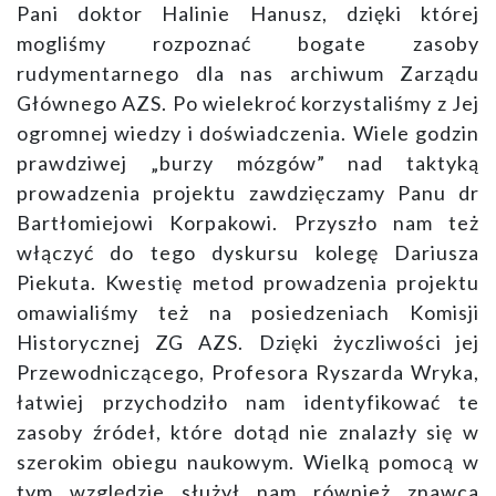
Pani doktor Halinie Hanusz, dzięki której
mogliśmy rozpoznać bogate zasoby
rudymentarnego dla nas archiwum Zarządu
Głównego AZS. Po wielekroć korzystaliśmy z Jej
ogromnej wiedzy i doświadczenia. Wiele godzin
prawdziwej „burzy mózgów” nad taktyką
prowadzenia projektu zawdzięczamy Panu dr
Bartłomiejowi Korpakowi. Przyszło nam też
włączyć do tego dyskursu kolegę Dariusza
Piekuta. Kwestię metod prowadzenia projektu
omawialiśmy też na posiedzeniach Komisji
Historycznej ZG AZS. Dzięki życzliwości jej
Przewodniczącego, Profesora Ryszarda Wryka,
łatwiej przychodziło nam identyfikować te
zasoby źródeł, które dotąd nie znalazły się w
szerokim obiegu naukowym. Wielką pomocą w
tym względzie służył nam również znawca