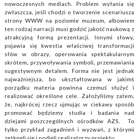
nowoczesnych mediach. Problem wyłania się
zwłaszcza, jeśli chodzi o tworzenie scenariusza
strony WWW na poziomie muzeum, albowiem
ten rodzaj narracji musi godzić jakość naukową z
atrakcyjną formą prezentacji. Innymi słowy,
pojawia się kwestia właściwej transformacji
słów w obrazy, operowania spektakularnym
skrótem, przywoływania symboli, przemawiania
sugestywnym detalem. Forma nie jest jednak
najważniejsza, bo ukształtowana w jakimś
porządku materia powinna czemuś służyć i
realizować określone cele. Założyliśmy zatem,
że, najkrócej rzecz ujmując w ciekawy sposób
promować będziemy studia i badania nad
dziejami poszczególnych ośrodków AZS. To
tylko przykład zagadnień i wyzwań, z którymi
zetknęli się i podjęli realizatorzy projektu.