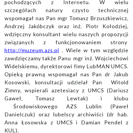
pochodzących z Internetu. W wielu
szczegółach natury czysto technicznej
wspomagał nas Pan mgr Tomasz Brzuszkiewicz,
Andrzej Jakóbczyk oraz inż. Piotr Kołodziej,
wdzięczny konsultant wielu naszych propozycji
związanych z funkcjonowaniem strony
http://muzeum.azs.pl
. Wiele w tym względzie
zawdzięczamy także Panu mgr inż. Wojciechowi
Widelskiemu, dyrektorowi fimy LubMAN UMCS.
Opieką prawną wspomagał nas Pan dr Jakub
Kosowski, konsultacji udzielał Pan Witold
Zimny, wspierali azetesiacy z UMCS (Dariusz
Gaweł, Tomasz Lewtak) i klubu
Środowiskowego AZS Lublin (Paweł
Danielczuk) oraz lubelscy archiwiści (dr hab.
Anna Łosowska z UMCS i Damian Pendel z
KUL).