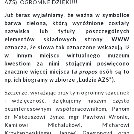
AZS). OGROMNE DZIĘKI!!!
Już teraz wyjaśniamy, że ważna w symbolice
barwa zielona, którą wyróżnione zostały
nazwiska lub tytuły poszczególnych
elementów składowych strony WWW
oznacza, że słowa tak oznaczone wskazują, iż
w innym miejscu wirtualnego muzeum
kwestiom za nimi stojącymi poświęcono
znacznie więcej miejsca (
á propos
osób są to
np. ich biogramy w zbiorze „Ludzie AZS”).
Szczerze, wyrażając przy tym ogromny szacunek
i wdzięczność, dziękujemy naszym często
bezinteresownym współpracownikom, Panom
dr Mateuszowi Byrze,
mgr Pawłowi Wronie,
Kamilowi Michalukowi, Michałowi
Krzyżanowskiemu, Janowi Gawronowi oraz