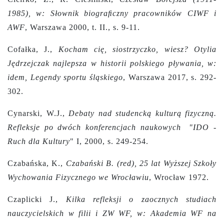
1985), w: Słownik biograﬁczny pracowników CIWF i
AWF
, Warszawa 2000, t. II., s. 9-11.
Cofałka, J.,
Kocham cię, siostrzyczko, wiesz? Otylia
Jędrzejczak najlepsza w historii polskiego pływania, w:
idem, Legendy sportu śląskiego
, Warszawa 2017, s. 292-
302.
Cynarski, W.J.,
Debaty nad studencką kulturą fizyczną.
Refleksje po dwóch konferencjach naukowych
"IDO -
Ruch dla Kultury
" I, 2000,
s. 249-254.
Czabańska, K.,
Czabański B. (red), 25 lat Wyższej Szkoły
Wychowania Fizycznego we Wrocławiu
, Wrocław 1972.
Czaplicki J.,
Kilka refleksji o zaocznych studiach
nauczycielskich w filii i ZW WF, w: Akademia WF na