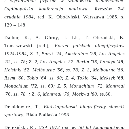
i wychowanie fizyczne w środowisku akademickim.
Ogólnopolska konferencja naukowa. Rzeszów 7-8
grudnia 1984
, red. K. Obodyński, Warszawa 1985, s.
129 – 148.
Dajbor, K., A. Górny, J. Lis, T. Olszański, B.
Tomaszewski (red.),
Poczet polskich olimpijczyków
1924-1984, Z. 1, Paryż '24, Amsterdam '28, Los Angeles
'32, ss. 78; Z. 2, Los Angeles '32, Berlin '36, Londyn '48,
Helsinki '52, Melbourne '56, ss. 78; Z. 3, Melbourne '56,
Rzym '60, Tokio '64, ss. 60; Z. 4, Tokio '64, Meksyk '68,
Monachium '72, ss. 63; Z. 5, Monachium '72, Montreal
'76, ss. 78 ; Z. 6, Montreal '76, Moskwa '80
, ss.60.
Demidowicz, T.,
Bialskopodlaski biograficzny słownik
sportowy
, Biała Podlaska 1998.
Dereziński, R.,
USA 1972 rok, w: 50 lat Akademickiego