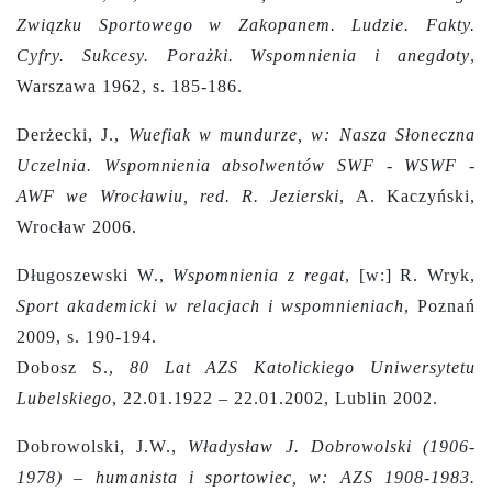
Związku Sportowego w Zakopanem. Ludzie. Fakty.
Cyfry. Sukcesy. Porażki. Wspomnienia i anegdoty
,
Warszawa 1962, s. 185-186.
Derżecki, J.,
Wuefiak w mundurze, w: Nasza Słoneczna
Uczelnia. Wspomnienia absolwentów SWF - WSWF -
AWF we Wrocławiu, red. R. Jezierski
, A. Kaczyński,
Wrocław 2006.
Długoszewski W.,
Wspomnienia z regat
, [w:] R. Wryk,
Sport akademicki w relacjach i wspomnieniach
, Poznań
2009, s. 190-194.
Dobosz S.,
80 Lat AZS Katolickiego Uniwersytetu
Lubelskiego
, 22.01.1922 – 22.01.2002, Lublin 2002.
Dobrowolski, J.W.,
Władysław J. Dobrowolski (1906-
1978) – humanista i sportowiec, w: AZS 1908-1983.