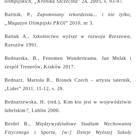
olimpijskich, „Kronika Szczecina
” 24, 2005, s. 93-97.
Bartnik, P.,
Zapomniany rekordzista... i nie tylko,
„Magazyn Olimpijski PKOl
” 2010, nr 3.
Batiuk A.,
Szkolnictwo wyższe w rozwoju Rzeszowa
,
Rzeszów 1991.
Bednarska, B., Fenomen Wunderteamu. Jan Mulak i
zespół Trenerów, Kraków 2017.
Bednarz, Mariola B., Bronek Czech – artysta taternik,
„Lider” 2011, 11-12, s. 28.
Bednarzewska, H. (red.), Kim kto jest w województwie
lubelski
m?,
Lublin 2000.
Berdel B.,
Międzywydziałowe Studium Wychowania
Fizycznego i Sportu, [w:] Dzieje Wyższej Szkoły