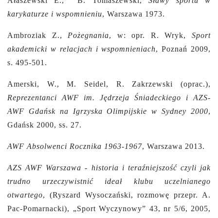
Ałaszewski E., B. Tomaszewski,
Sławy sportu w
karykaturze i wspomnieniu
, Warszawa 1973.
Ambroziak Z.,
Pożegnania
, w: opr. R. Wryk,
Sport
akademicki w relacjach i wspomnieniach
, Poznań 2009,
s. 495-501.
Amerski, W., M. Seidel, R. Zakrzewski (oprac.),
Reprezentanci AWF im. Jędrzeja Śniadeckiego i AZS-
AWF Gdańsk na Igrzyska Olimpijskie w Sydney 2000
,
Gdańsk 2000, ss. 27.
AWF Absolwenci Rocznika 1963-1967
, Warszawa 2013.
AZS AWF Warszawa - historia i teraźniejszość czyli jak
trudno urzeczywistnić ideał klubu uczelnianego
otwartego
, (Ryszard Wysoczański, rozmowę przepr. A.
Pac-Pomarnacki), „Sport Wyczynowy” 43, nr 5/6, 2005,