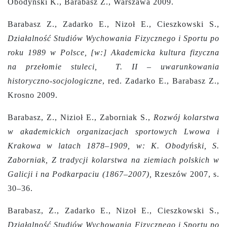
Obodyński K., Barabasz Z., Warszawa 2009.
Barabasz Z., Zadarko E., Nizoł E., Cieszkowski S.,
Działalność Studiów Wychowania Fizycznego i Sportu po
roku 1989 w Polsce, [w:] Akademicka kultura fizyczna
na przełomie stuleci, T. II – uwarunkowania
historyczno-socjologiczne
, red. Zadarko E., Barabasz Z.,
Krosno 2009.
Barabasz, Z., Nizioł E., Zaborniak S.,
Rozwój kolarstwa
w akademickich organizacjach sportowych Lwowa i
Krakowa w latach 1878–1909, w: K. Obodyński, S.
Zaborniak, Z tradycji kolarstwa na ziemiach polskich w
Galicji i na Podkarpaciu (1867–2007),
Rzeszów 2007, s.
30–36.
Barabasz, Z., Zadarko E., Nizoł E., Cieszkowski S.,
Działalność Studiów Wychowania Fizycznego i Sportu po