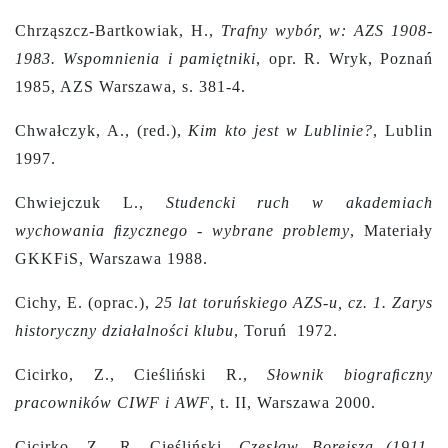
Chrząszcz-Bartkowiak, H.,
Trafny wybór, w: AZS 1908-
1983. Wspomnienia i pamiętniki
, opr. R. Wryk, Poznań
1985, AZS Warszawa, s. 381-4.
Chwałczyk, A., (red.),
Kim kto jest w Lublinie?
, Lublin
1997.
Chwiejczuk L.,
Studencki ruch w akademiach
wychowania ﬁzycznego - wybrane problemy
, Materiały
GKKFiS, Warszawa 1988.
Cichy, E. (oprac.),
25 lat toruńskiego AZS-u, cz. 1. Zarys
historyczny działalności klubu
, Toruń 1972.
Cicirko, Z., Cieśliński R.,
Słownik biograﬁczny
pracowników CIWF i AWF
, t. II, Warszawa 2000.
Cicirko, Z., R. Cieśliński,
Czesław Borejsza (1911-