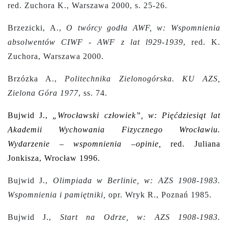
red. Zuchora K., Warszawa 2000, s. 25-26.
Brzezicki, A.,
O twórcy godła AWF, w: Wspomnienia
absolwentów CIWF - AWF z lat l929-1939
, red. K.
Zuchora, Warszawa 2000.
Brzózka A.,
Politechnika Zielonogórska. KU AZS,
Zielona Góra 1977
, ss. 74.
Bujwid J.,
„Wrocławski człowiek”, w: Pięćdziesiąt lat
Akademii Wychowania Fizycznego Wrocławiu.
Wydarzenie – wspomnienia –opinie,
red. Juliana
Jonkisza, Wrocław 1996.
Bujwid J.,
Olimpiada w Berlinie, w: AZS 1908-1983.
Wspomnienia i pamiętniki,
opr. Wryk R., Poznań 1985.
Bujwid J.,
Start na Odrze, w: AZS 1908-1983.