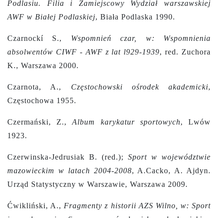
Podlasiu. Filia i Zamiejscowy Wydział warszawskiej
AWF w Białej Podlaskiej
, Biała Podlaska 1990.
Czarnockí S.,
Wspomnień czar, w: Wspomnienia
absolwentów CIWF - AWF z lat l929-1939
, red. Zuchora
K., Warszawa 2000.
Czarnota, A.,
Częstochowski ośrodek akademicki
,
Częstochowa 1955.
Czermański, Z.,
Album karykatur sportowych
, Lwów
1923.
Czerwinska-Jedrusiak B. (red.);
Sport w województwie
mazowieckim w latach 2004-2008
, A.Cacko, A. Ajdyn.
Urząd Statystyczny w Warszawie, Warszawa 2009.
Ćwikliński, A.,
Fragmenty z historii AZS Wilno, w: Sport