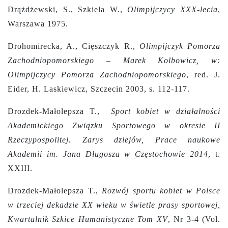
Drążdżewski, S., Szkiela W.,
Olimpijczycy XXX-lecia
,
Warszawa 1975.
Drohomirecka, A., Cięszczyk R.,
Olimpijczyk Pomorza
Zachodniopomorskiego – Marek Kolbowicz, w:
Olimpijczycy Pomorza Zachodniopomorskiego
, red. J.
Eider, H. Laskiewicz, Szczecin 2003, s. 112-117.
Drozdek-Małolepsza T.,
Sport kobiet w działalności
Akademickiego Związku Sportowego w okresie II
Rzeczypospolitej. Zarys dziejów, Prace naukowe
Akademii im. Jana Długosza w Częstochowie 2014
, t.
XXIII.
Drozdek-Małolepsza T.,
Rozwój sportu kobiet w Polsce
w trzeciej dekadzie XX wieku w świetle prasy sportowej,
Kwartalnik Szkice Humanistyczne Tom XV
, Nr 3-4 (Vol.