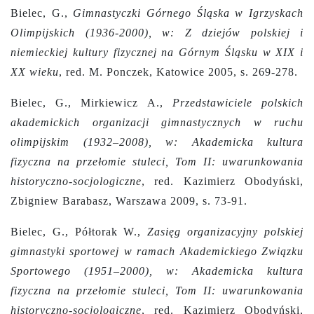
Bielec, G.,
Gimnastyczki Górnego Śląska w Igrzyskach
Olimpijskich (1936-2000), w: Z dziejów polskiej i
niemieckiej kultury fizycznej na Górnym Śląsku w XIX i
XX wieku
, red. M. Ponczek, Katowice 2005, s. 269-278.
Bielec, G., Mirkiewicz A.,
Przedstawiciele polskich
akademickich organizacji gimnastycznych w ruchu
olimpijskim (1932–2008), w: Akademicka kultura
fizyczna na przełomie stuleci, Tom II: uwarunkowania
historyczno-socjologiczne
,
red. Kazimierz Obodyński,
Zbigniew Barabasz, Warszawa 2009, s. 73-91.
Bielec, G., Półtorak W.,
Zasięg organizacyjny polskiej
gimnastyki sportowej w ramach Akademickiego Związku
Sportowego (1951–2000), w: Akademicka kultura
fizyczna na przełomie stuleci, Tom II: uwarunkowania
historyczno-socjologiczne
,
red. Kazimierz Obodyński,