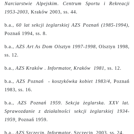
Narciarstwie Alpejskim. Centrum Sportu i Rekreacji
1953-2003
, Kraków 2003, ss. 44.
b.a.,
60 lat sekcji żeglarskiej AZS Poznań (1985-1994)
,
Poznań 1994, ss. 8.
b.a.,
AZS Art As Dom Olsztyn 1997-1998
, Olsztyn 1998,
ss. 12.
b.a.,
AZS Kraków . Informator, Kraków 1981
, ss. 12.
b.a.,
AZS Poznań - koszykówka kobiet 1983/4
, Poznań
1983, ss. 16.
b.a.,
AZS Poznań 1959. Sekcja żeglarska. XXV lat.
Sprawozdanie z działalności sekcji żeglarskiej 1934-
1959,
Poznań 1959.
b.a.,
AZS Szczecin. Informator
, Szczecin 2003, ss. 24.