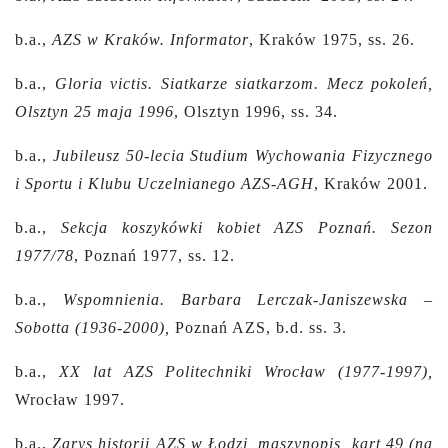
b.a.,
AZS w Kraków. Informator
, Kraków 1975, ss. 26.
b.a.,
Gloria victis. Siatkarze siatkarzom. Mecz pokoleń,
Olsztyn 25 maja 1996
, Olsztyn 1996, ss. 34.
b.a.,
Jubileusz 50-lecia Studium Wychowania Fizycznego
i Sportu i Klubu Uczelnianego AZS-AGH
, Kraków 2001.
b.a.,
Sekcja koszykówki kobiet AZS Poznań. Sezon
1977/78
, Poznań 1977, ss. 12.
b.a.,
Wspomnienia. Barbara Lerczak-Janiszewska –
Sobotta (1936-2000),
Poznań AZS, b.d. ss. 3.
b.a.,
XX lat AZS Politechniki Wrocław (1977-1997),
Wrocław 1997.
b.a.,
Zarys historii AZS w Łodzi, maszynopis, kart 49 (na