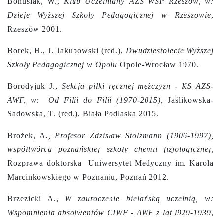
Bonusiak, W.,
Klub Uczelniany
AZS WSP Rzeszów, w:
Dzieje Wyższej Szkoły Pedagogicznej w Rzeszowie
,
Rzeszów 2001.
Borek, H., J. Jakubowski (red.),
Dwudziestolecie Wyższej
Szkoły
Pedagogicznej w Opolu
Opole-Wrocław 1970.
Borodyjuk J.,
Sekcja piłki ręcznej mężczyzn - KS AZS-
AWF, w: Od Filii do Filii (1970-2015),
Jaślikowska-
Sadowska, T. (red.), Biała Podlaska 2015.
Brożek, A
., Profesor Zdzisław Stolzmann (1906-1997),
współtwórca poznańskiej szkoły chemii fizjologicznej,
Rozprawa doktorska Uniwersytet Medyczny im. Karola
Marcinkowskiego w Poznaniu, Poznań 2012.
Brzezicki A.,
W zauroczenie bielańską uczelnią, w:
Wspomnienia absolwentów CIWF - AWF z lat l929-1939
,