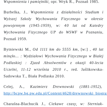
Wspomnienia i pamiętniki,
opr. Wryk R., Poznań 1985.
Burbelka, J.,
Wspomnienia z działalności Studium i
Wyższej Szkoły Wychowania Fizycznego w okresie
powojennym (1945-1959), w: 40 lat od Katedry
Wychowania Fizycznego UP do WSWF w Poznaniu
,
Poznań 1959.
Bytniewski M.,
Od 1111 km do 5555 km
, [w:] ,
40 lat
minęło... : Wydziałowi Wychowania Fizycznego w Białej
Podlaskiej : Zjazd Absolwentów z okazji 40-lecia
Uczelni, 11-12 września 2010 r
., red. Jaślikowska-
Sadowska T., Biała Podlaska 2010.
Celej, A.,
Kazimierz Drewnowski (1881-1952)
,
http://bcpw.bg.pw.edu.pl/Content/4628/drewnowski_biograf
Charaśna-Blachucik J.,
Ciekawe czasy, w: Sterniuk-