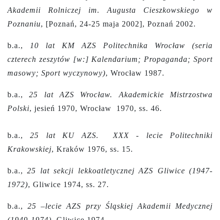
Akademii Rolniczej im. Augusta Cieszkowskiego w
Poznaniu
, [Poznań, 24-25 maja 2002], Poznań 2002.
b.a.,
10 lat KM AZS Politechnika Wrocław (seria
czterech zeszytów [w:] Kalendarium; Propaganda; Sport
masowy; Sport wyczynowy)
, Wrocław 1987.
b.a.,
25 lat AZS Wrocław. Akademickie Mistrzostwa
Polski
, jesień 1970, Wrocław 1970, ss. 46.
b.a.,
25 lat KU AZS. XXX - lecie Politechniki
Krakowskiej
, Kraków 1976, ss. 15.
b.a.,
25 lat sekcji lekkoatletycznej AZS Gliwice (1947-
1972)
, Gliwice 1974, ss. 27.
b.a.,
25 –lecie AZS przy Śląskiej Akademii Medycznej
(1949-1974)
, Gliwice 1974.