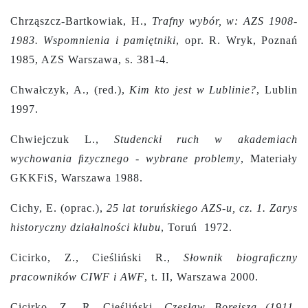
Chrząszcz-Bartkowiak, H.,
Trafny wybór, w: AZS 1908-
1983. Wspomnienia i pamiętniki
, opr. R. Wryk, Poznań
1985, AZS Warszawa, s. 381-4.
Chwałczyk, A., (red.),
Kim kto jest w Lublinie?
, Lublin
1997.
Chwiejczuk L.,
Studencki ruch w akademiach
wychowania ﬁzycznego - wybrane problemy
, Materiały
GKKFiS, Warszawa 1988.
Cichy, E. (oprac.),
25 lat toruńskiego AZS-u, cz. 1. Zarys
historyczny działalności klubu
, Toruń 1972.
Cicirko, Z., Cieśliński R.,
Słownik biograﬁczny
pracowników CIWF i AWF
, t. II, Warszawa 2000.
Cicirko, Z., R. Cieśliński,
Czesław Borejsza (1911-