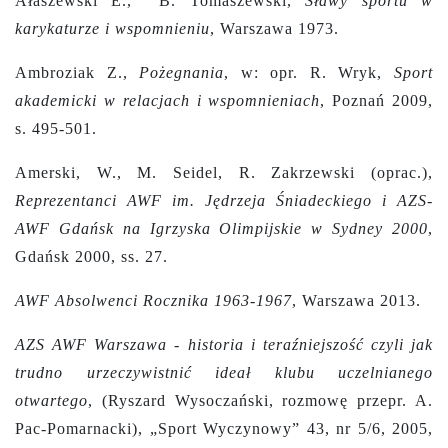
Ałaszewski E., B. Tomaszewski,
Sławy sportu w
karykaturze i wspomnieniu
, Warszawa 1973.
Ambroziak Z.,
Pożegnania
, w: opr. R. Wryk,
Sport
akademicki w relacjach i wspomnieniach
, Poznań 2009,
s. 495-501.
Amerski, W., M. Seidel, R. Zakrzewski (oprac.),
Reprezentanci AWF im. Jędrzeja Śniadeckiego i AZS-
AWF Gdańsk na Igrzyska Olimpijskie w Sydney 2000
,
Gdańsk 2000, ss. 27.
AWF Absolwenci Rocznika 1963-1967
, Warszawa 2013.
AZS AWF Warszawa - historia i teraźniejszość czyli jak
trudno urzeczywistnić ideał klubu uczelnianego
otwartego
, (Ryszard Wysoczański, rozmowę przepr. A.
Pac-Pomarnacki), „Sport Wyczynowy” 43, nr 5/6, 2005,