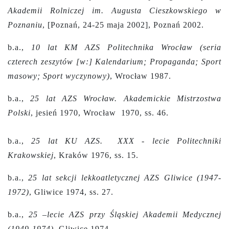
Akademii Rolniczej im. Augusta Cieszkowskiego w
Poznaniu
, [Poznań, 24-25 maja 2002], Poznań 2002.
b.a.,
10 lat KM AZS Politechnika Wrocław (seria
czterech zeszytów [w:] Kalendarium; Propaganda; Sport
masowy; Sport wyczynowy)
, Wrocław 1987.
b.a.,
25 lat AZS Wrocław. Akademickie Mistrzostwa
Polski
, jesień 1970, Wrocław 1970, ss. 46.
b.a.,
25 lat KU AZS. XXX - lecie Politechniki
Krakowskiej
, Kraków 1976, ss. 15.
b.a.,
25 lat sekcji lekkoatletycznej AZS Gliwice (1947-
1972)
, Gliwice 1974, ss. 27.
b.a.,
25 –lecie AZS przy Śląskiej Akademii Medycznej
(1949-1974)
, Gliwice 1974.