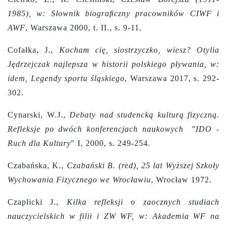
1985), w: Słownik biograﬁczny pracowników CIWF i
AWF
, Warszawa 2000, t. II., s. 9-11.
Cofałka, J.,
Kocham cię, siostrzyczko, wiesz? Otylia
Jędrzejczak najlepsza w historii polskiego pływania, w:
idem, Legendy sportu śląskiego
, Warszawa 2017, s. 292-
302.
Cynarski, W.J.,
Debaty nad studencką kulturą fizyczną.
Refleksje po dwóch konferencjach naukowych
"IDO -
Ruch dla Kultury
" I, 2000,
s. 249-254.
Czabańska, K.,
Czabański B. (red), 25 lat Wyższej Szkoły
Wychowania Fizycznego we Wrocławiu
, Wrocław 1972.
Czaplicki J.,
Kilka refleksji o zaocznych studiach
nauczycielskich w filii i ZW WF, w: Akademia WF na