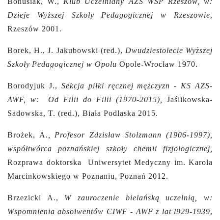
Bonusiak, W.,
Klub Uczelniany
AZS WSP Rzeszów, w:
Dzieje Wyższej Szkoły Pedagogicznej w Rzeszowie
,
Rzeszów 2001.
Borek, H., J. Jakubowski (red.),
Dwudziestolecie Wyższej
Szkoły
Pedagogicznej w Opolu
Opole-Wrocław 1970.
Borodyjuk J.,
Sekcja piłki ręcznej mężczyzn - KS AZS-
AWF, w: Od Filii do Filii (1970-2015),
Jaślikowska-
Sadowska, T. (red.), Biała Podlaska 2015.
Brożek, A
., Profesor Zdzisław Stolzmann (1906-1997),
współtwórca poznańskiej szkoły chemii fizjologicznej,
Rozprawa doktorska Uniwersytet Medyczny im. Karola
Marcinkowskiego w Poznaniu, Poznań 2012.
Brzezicki A.,
W zauroczenie bielańską uczelnią, w:
Wspomnienia absolwentów CIWF - AWF z lat l929-1939
,