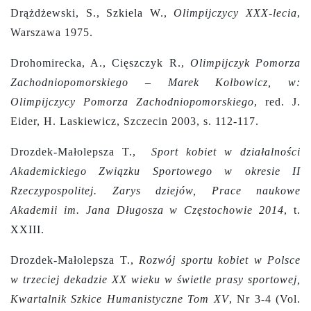
Drążdżewski, S., Szkiela W.,
Olimpijczycy XXX-lecia
,
Warszawa 1975.
Drohomirecka, A., Cięszczyk R.,
Olimpijczyk Pomorza
Zachodniopomorskiego – Marek Kolbowicz, w:
Olimpijczycy Pomorza Zachodniopomorskiego
, red. J.
Eider, H. Laskiewicz, Szczecin 2003, s. 112-117.
Drozdek-Małolepsza T.,
Sport kobiet w działalności
Akademickiego Związku Sportowego w okresie II
Rzeczypospolitej. Zarys dziejów, Prace naukowe
Akademii im. Jana Długosza w Częstochowie 2014
, t.
XXIII.
Drozdek-Małolepsza T.,
Rozwój sportu kobiet w Polsce
w trzeciej dekadzie XX wieku w świetle prasy sportowej,
Kwartalnik Szkice Humanistyczne Tom XV
, Nr 3-4 (Vol.