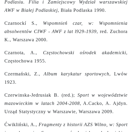
Podlasiu. Filia i Zamiejscowy Wydział warszawskiej
AWF w Białej Podlaskiej
, Biała Podlaska 1990.
Czarnockí S.,
Wspomnień czar, w: Wspomnienia
absolwentów CIWF - AWF z lat l929-1939
, red. Zuchora
K., Warszawa 2000.
Czarnota, A.,
Częstochowski ośrodek akademicki
,
Częstochowa 1955.
Czermański, Z.,
Album karykatur sportowych
, Lwów
1923.
Czerwinska-Jedrusiak B. (red.);
Sport w województwie
mazowieckim w latach 2004-2008
, A.Cacko, A. Ajdyn.
Urząd Statystyczny w Warszawie, Warszawa 2009.
Ćwikliński, A.,
Fragmenty z historii AZS Wilno, w: Sport