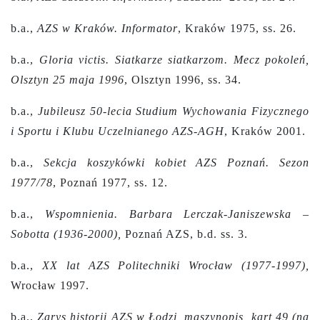
b.a.,
AZS w Kraków. Informator
, Kraków 1975, ss. 26.
b.a.,
Gloria victis. Siatkarze siatkarzom. Mecz pokoleń,
Olsztyn 25 maja 1996
, Olsztyn 1996, ss. 34.
b.a.,
Jubileusz 50-lecia Studium Wychowania Fizycznego
i Sportu i Klubu Uczelnianego AZS-AGH
, Kraków 2001.
b.a.,
Sekcja koszykówki kobiet AZS Poznań. Sezon
1977/78
, Poznań 1977, ss. 12.
b.a.,
Wspomnienia. Barbara Lerczak-Janiszewska –
Sobotta (1936-2000),
Poznań AZS, b.d. ss. 3.
b.a.,
XX lat AZS Politechniki Wrocław (1977-1997),
Wrocław 1997.
b.a.,
Zarys historii AZS w Łodzi, maszynopis, kart 49 (na