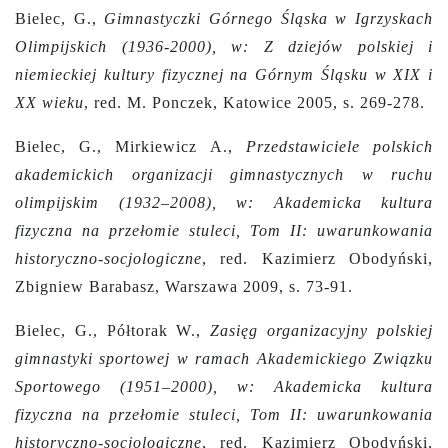
Bielec, G.,
Gimnastyczki Górnego Śląska w Igrzyskach
Olimpijskich (1936-2000), w: Z dziejów polskiej i
niemieckiej kultury fizycznej na Górnym Śląsku w XIX i
XX wieku
, red. M. Ponczek, Katowice 2005, s. 269-278.
Bielec, G., Mirkiewicz A.,
Przedstawiciele polskich
akademickich organizacji gimnastycznych w ruchu
olimpijskim (1932–2008), w: Akademicka kultura
fizyczna na przełomie stuleci, Tom II: uwarunkowania
historyczno-socjologiczne
,
red. Kazimierz Obodyński,
Zbigniew Barabasz, Warszawa 2009, s. 73-91.
Bielec, G., Półtorak W.,
Zasięg organizacyjny polskiej
gimnastyki sportowej w ramach Akademickiego Związku
Sportowego (1951–2000), w: Akademicka kultura
fizyczna na przełomie stuleci, Tom II: uwarunkowania
historyczno-socjologiczne
,
red. Kazimierz Obodyński,