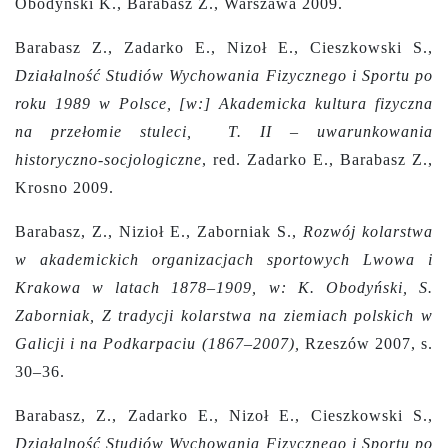
Obodyński K., Barabasz Z., Warszawa 2009.
Barabasz Z., Zadarko E., Nizoł E., Cieszkowski S.,
Działalność Studiów Wychowania Fizycznego i Sportu po
roku 1989 w Polsce, [w:] Akademicka kultura fizyczna
na przełomie stuleci, T. II – uwarunkowania
historyczno-socjologiczne
, red. Zadarko E., Barabasz Z.,
Krosno 2009.
Barabasz, Z., Nizioł E., Zaborniak S.,
Rozwój kolarstwa
w akademickich organizacjach sportowych Lwowa i
Krakowa w latach 1878–1909, w: K. Obodyński, S.
Zaborniak, Z tradycji kolarstwa na ziemiach polskich w
Galicji i na Podkarpaciu (1867–2007),
Rzeszów 2007, s.
30–36.
Barabasz, Z., Zadarko E., Nizoł E., Cieszkowski S.,
Działalność Studiów Wychowania Fizycznego i Sportu po