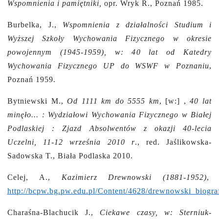
Wspomnienia i pamiętniki,
opr. Wryk R., Poznań 1985.
Burbelka, J.,
Wspomnienia z działalności Studium i
Wyższej Szkoły Wychowania Fizycznego w okresie
powojennym (1945-1959), w: 40 lat od Katedry
Wychowania Fizycznego UP do WSWF w Poznaniu
,
Poznań 1959.
Bytniewski M.,
Od 1111 km do 5555 km
, [w:] ,
40 lat
minęło... : Wydziałowi Wychowania Fizycznego w Białej
Podlaskiej : Zjazd Absolwentów z okazji 40-lecia
Uczelni, 11-12 września 2010 r
., red. Jaślikowska-
Sadowska T., Biała Podlaska 2010.
Celej, A.,
Kazimierz Drewnowski (1881-1952)
,
http://bcpw.bg.pw.edu.pl/Content/4628/drewnowski_biograf
Charaśna-Blachucik J.,
Ciekawe czasy, w: Sterniuk-