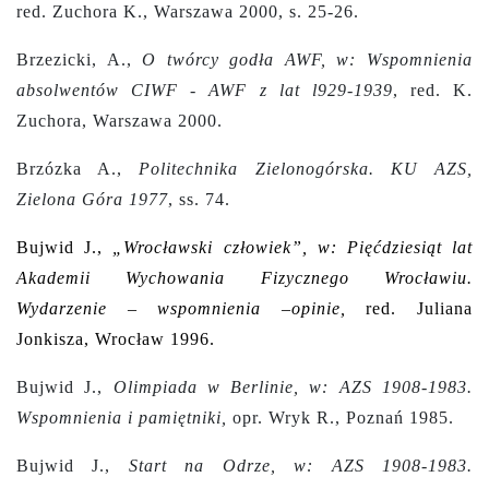
red. Zuchora K., Warszawa 2000, s. 25-26.
Brzezicki, A.,
O twórcy godła AWF, w: Wspomnienia
absolwentów CIWF - AWF z lat l929-1939
, red. K.
Zuchora, Warszawa 2000.
Brzózka A.,
Politechnika Zielonogórska. KU AZS,
Zielona Góra 1977
, ss. 74.
Bujwid J.,
„Wrocławski człowiek”, w: Pięćdziesiąt lat
Akademii Wychowania Fizycznego Wrocławiu.
Wydarzenie – wspomnienia –opinie,
red. Juliana
Jonkisza, Wrocław 1996.
Bujwid J.,
Olimpiada w Berlinie, w: AZS 1908-1983.
Wspomnienia i pamiętniki,
opr. Wryk R., Poznań 1985.
Bujwid J.,
Start na Odrze, w: AZS 1908-1983.