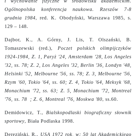
i wychowanie fizyczne w środowisku akademickim.
Ogólnopolska konferencja naukowa. Rzeszów 7-8
grudnia 1984
, red. K. Obodyński, Warszawa 1985, s.
129 – 148.
Dajbor, K., A. Górny, J. Lis, T. Olszański, B.
Tomaszewski (red.),
Poczet polskich olimpijczyków
1924-1984, Z. 1, Paryż '24, Amsterdam '28, Los Angeles
'32, ss. 78; Z. 2, Los Angeles '32, Berlin '36, Londyn '48,
Helsinki '52, Melbourne '56, ss. 78; Z. 3, Melbourne '56,
Rzym '60, Tokio '64, ss. 60; Z. 4, Tokio '64, Meksyk '68,
Monachium '72, ss. 63; Z. 5, Monachium '72, Montreal
'76, ss. 78 ; Z. 6, Montreal '76, Moskwa '80
, ss.60.
Demidowicz, T.,
Bialskopodlaski biograficzny słownik
sportowy
, Biała Podlaska 1998.
Dereziński, R.,
USA 1972 rok, w: 50 lat Akademickiego