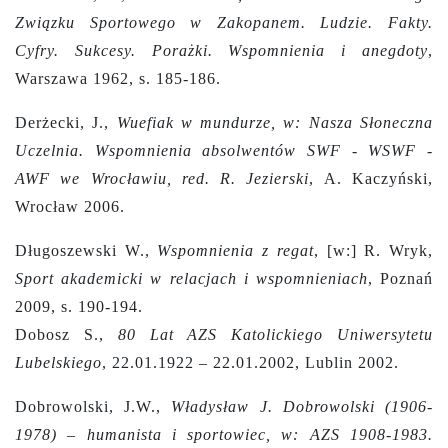
Związku Sportowego w Zakopanem. Ludzie. Fakty.
Cyfry. Sukcesy. Porażki. Wspomnienia i anegdoty
,
Warszawa 1962, s. 185-186.
Derżecki, J.,
Wuefiak w mundurze, w: Nasza Słoneczna
Uczelnia. Wspomnienia absolwentów SWF - WSWF -
AWF we Wrocławiu, red. R. Jezierski
, A. Kaczyński,
Wrocław 2006.
Długoszewski W.,
Wspomnienia z regat
, [w:] R. Wryk,
Sport akademicki w relacjach i wspomnieniach
, Poznań
2009, s. 190-194.
Dobosz S.,
80 Lat AZS Katolickiego Uniwersytetu
Lubelskiego
, 22.01.1922 – 22.01.2002, Lublin 2002.
Dobrowolski, J.W.,
Władysław J. Dobrowolski (1906-
1978) – humanista i sportowiec, w: AZS 1908-1983.