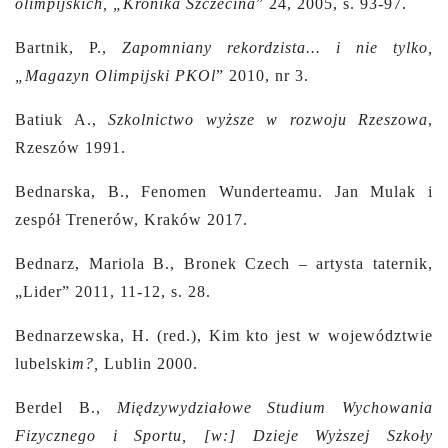
olimpijskich, „Kronika Szczecina
” 24, 2005, s. 93-97.
Bartnik, P.,
Zapomniany rekordzista... i nie tylko,
„Magazyn Olimpijski PKOl
” 2010, nr 3.
Batiuk A.,
Szkolnictwo wyższe w rozwoju Rzeszowa
,
Rzeszów 1991.
Bednarska, B., Fenomen Wunderteamu. Jan Mulak i
zespół Trenerów, Kraków 2017.
Bednarz, Mariola B., Bronek Czech – artysta taternik,
„Lider” 2011, 11-12, s. 28.
Bednarzewska, H. (red.), Kim kto jest w województwie
lubelski
m?,
Lublin 2000.
Berdel B.,
Międzywydziałowe Studium Wychowania
Fizycznego i Sportu, [w:] Dzieje Wyższej Szkoły