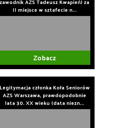
zawodnik AZS Tadeusz Kwapień) za
II miejsce w sztafecie n...
Zobacz
Legitymacja członka Koła Seniorów
AZS Warszawa, prawdopodobnie
lata 30. XX wieku (data niezn...