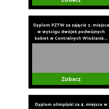
Dyplom PZTW za zajęcie 2. miejsc
w wyścigu dwójek podwójnych
kobiet w Centralnych Wioślarsk...
Zobacz
Dyplom olimpijski za 4. miejsce w