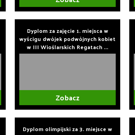
a
Dyplom za zajęcie 1. miejsca w
wyścigu dwójek podwójnych kobiet
w III Wioślarskich Regatach ...
Zobacz
Dyplom olimpijski za 3. miejsce w