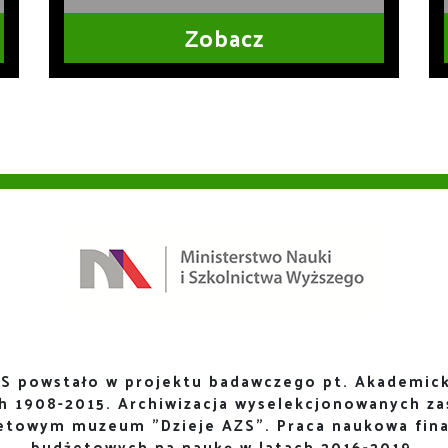
Zobacz
S powstało w projektu badawczego pt. Akademick
ch 1908-2015. Archiwizacja wyselekcjonowanych za
netowym muzeum "Dzieje AZS". Praca naukowa fin
budżetowych na naukę w latach 2016-2019.