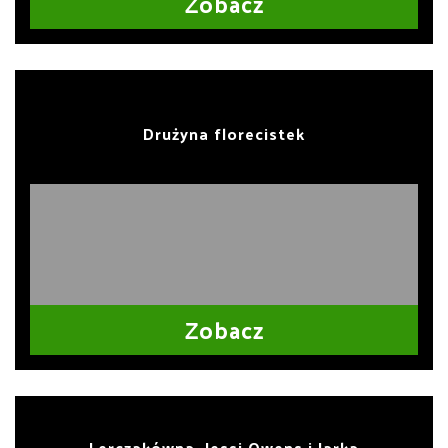
Zobacz
Drużyna florecistek
Zobacz
Lerczakówna, Jessi Owens i Jarka